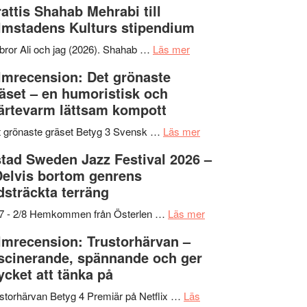
attis Shahab Mehrabi till
samarbeten
Files:
Out
lmstadens Kulturs stipendium
I
West
Want
presenterar
om
bror Ali och jag (2026). Shahab …
Läs mer
to
19
Grattis
lmrecension: Det grönaste
Believe
nya
Shahab
äset – en humoristisk och
–
titlar
Mehrabi
ärtevarm lättsam kompott
Vrach
i
till
Frankenshtey
årets
Filmstadens
om
 grönaste gräset Betyg 3 Svensk …
Läs mer
–
filmprogram
Kulturs
Filmrecension:
tad Sweden Jazz Festival 2026 –
med
stipendium
Det
Delvis bortom genrens
Fox
grönaste
dsträckta terräng
Mulder
gräset
och
–
om
/7 - 2/8 Hemkommen från Österlen …
Läs mer
Dana
en
Ystad
lmrecension: Trustorhärvan –
Scully
humoristisk
Sweden
scinerande, spännande och ger
och
Jazz
cket att tänka på
hjärtevarm
Festival
lättsam
2026
storhärvan Betyg 4 Premiär på Netflix …
Läs