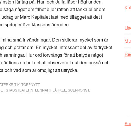
ston får tag på. Han och Julia läser högt ur den.
Kul
e säga något om frihet eller rätten att tänka eller om
 udrag ur Marx Kapitalet fast med tillägget att det i
om springer överklassens ärenden.
Lit
rots mina små invändningar. Den skildrar mycket som är
Mu
kring och pratar om. En mycket intressant del av förtrycket
Re
h sanningar. Hur ord förvrängs för att betyda något
där finns en hel del att observera i nutiden också och
ka och vad som är omöjligt att uttrycka.
ATERKRITIK
,
TOPPNYTT
ET STADSTEATERN
,
LENNART JÄHKEL
,
SCENKONST
,
Sc