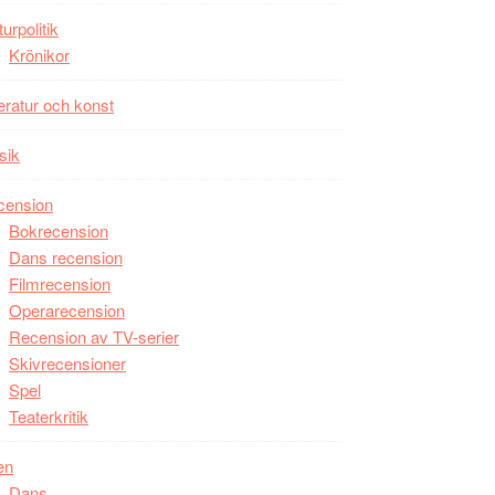
unga
turpolitik
skådespelare
Krönikor
teratur och konst
sik
cension
Bokrecension
Dans recension
Filmrecension
Operarecension
Recension av TV-serier
Skivrecensioner
Spel
Teaterkritik
en
Dans