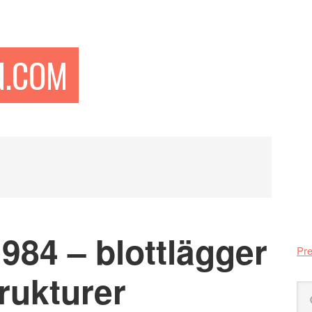
N.COM
Pr
si
1984 – blottlägger
Pre
trukturer
Sö
på