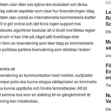
me
utiden utan låter oss själva dra slutsatser och tänka.
 Jag saknar aspekter som visar hur övervakningen idag
Le
Ro
 stater utan också av internationella kommersiella krafter
Sc
 vi gör online och det finns ingen support hos
books algoritmer beslutar att vi brutit mot Metas regler
Eft
st och vi kan inte på något sätt överklaga eller
Ma
 form av övervakning som sker idag av kommersiella
så
h politiska partiers övervakning som skildras i boken
Un
Fi
enkla att
Ed
övervakning av kommunikation med mobiler, surfplattor
en
 exempel polis ska kunna stoppa våldspiralen av kriminella
Th
ska kunna upptäcka och hindra terrorattacker. Att bli
Nu
 i samma hus som en släkting till en gängkriminell är
Ve
vakning kan missbrukas.
Den