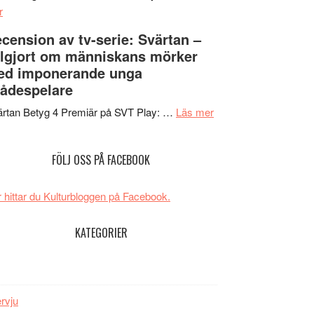
om
Edge
r
Nu
–
cension av tv-serie: Svärtan –
börjar
rolig
lgjort om människans mörker
valet
och
ed imponerande unga
synas
spännande
ådespelare
i
med
tv4
en
om
rtan Betyg 4 Premiär på SVT Play: …
Läs mer
med
Jackie
Recension
Vem
Chan
av
FÖLJ OSS PÅ FACEBOOK
kan
i
tv-
styra
storform
serie:
Mauri?
Svärtan
 hittar du Kulturbloggen på Facebook.
–
välgjort
KATEGORIER
om
människans
mörker
med
ervju
imponerande