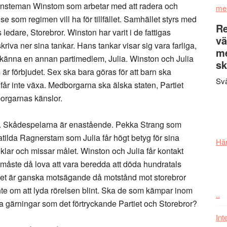
jänsteman Winstom som arbetar med att radera och
me
se som regimen vill ha för tillfället. Samhället styrs med
Re
ledare, Storebror. Winston har varit i de fattigas
vä
iva ner sina tankar. Hans tankar visar sig vara farliga,
m
t känna en annan partimedlem, Julia. Winston och Julia
sk
 är förbjudet. Sex ska bara göras för att barn ska
Svä
får inte växa. Medborgarna ska älska staten, Partiet
borgarnas känslor.
ckt. Skådespelarna är enastående. Pekka Strang som
ilda Ragnerstam som Julia får högt betyg för sina
Här
 oklar och missar målet. Winston och Julia får kontakt
åste då lova att vara beredda att döda hundratals
Det är ganska motsägande då motstånd mot storebror
nte om att lyda rörelsen blint. Ska de som kämpar inom
..
gärningar som det förtryckande Partiet och Storebror?
Int