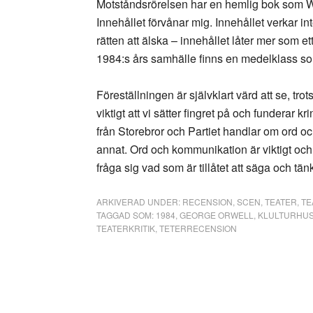
Motståndsrörelsen har en hemlig bok som Win
Innehållet förvånar mig. Innehållet verkar int
rätten att älska – innehållet låter mer som ett
1984:s års samhälle finns en medelklass s
Föreställningen är självklart värd att se, t
viktigt att vi sätter fingret på och funderar 
från Storebror och Partiet handlar om ord oc
annat. Ord och kommunikation är viktigt och 
fråga sig vad som är tillåtet att säga och tän
ARKIVERAD UNDER:
RECENSION
,
SCEN
,
TEATER
,
TE
TAGGAD SOM:
1984
,
GEORGE ORWELL
,
KLULTURHUS
TEATERKRITIK
,
TETERRECENSION