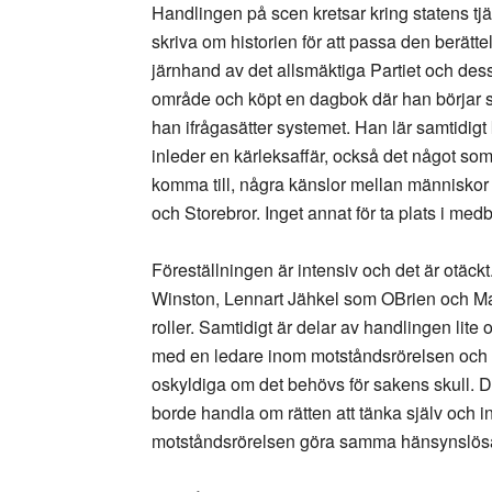
Handlingen på scen kretsar kring statens t
skriva om historien för att passa den berättel
järnhand av det allsmäktiga Partiet och dess 
område och köpt en dagbok där han börjar skr
han ifrågasätter systemet. Han lär samtidig
inleder en kärleksaffär, också det något som
komma till, några känslor mellan människor 
och Storebror. Inget annat för ta plats i med
Föreställningen är intensiv och det är otä
Winston, Lennart Jähkel som OBrien och Mat
roller. Samtidigt är delar av handlingen lite
med en ledare inom motståndsrörelsen och m
oskyldiga om det behövs för sakens skull. 
borde handla om rätten att tänka själv och i
motståndsrörelsen göra samma hänsynslösa 