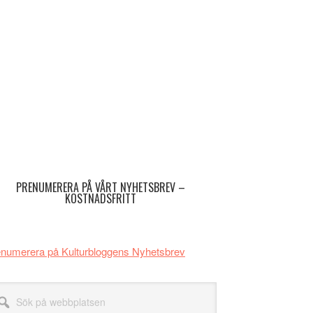
imärt
dofält
PRENUMERERA PÅ VÅRT NYHETSBREV –
KOSTNADSFRITT
numerera på Kulturbloggens Nyhetsbrev
k