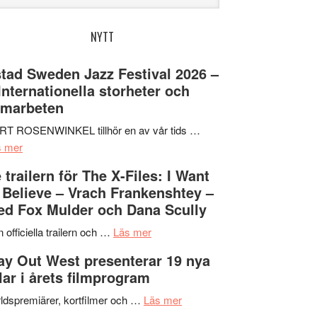
bplatsen
NYTT
tad Sweden Jazz Festival 2026 –
 Internationella storheter och
amarbeten
RT ROSENWINKEL tillhör en av vår tids …
om
s mer
Ystad
 trailern för The X-Files: I Want
Sweden
 Believe – Vrach Frankenshtey –
Jazz
d Fox Mulder och Dana Scully
Festival
2026
om
 officiella trailern och …
Läs mer
–
Se
y Out West presenterar 19 nya
II
trailern
tlar i årets filmprogram
Internationella
för
storheter
The
om
ldspremiärer, kortfilmer och …
Läs mer
och
X-
Way