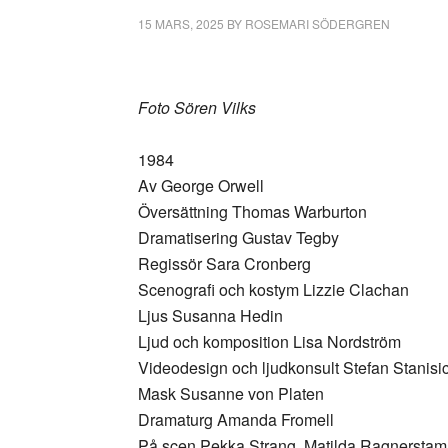
15 MARS, 2025
BY
ROSEMARI SÖDERGREN
Foto Sören Vilks
1984
Av George Orwell
Översättning Thomas Warburton
Dramatisering Gustav Tegby
Regissör Sara Cronberg
Scenografi och kostym Lizzie Clachan
Ljus Susanna Hedin
Ljud och komposition Lisa Nordström
Videodesign och ljudkonsult Stefan Stanisi
Mask Susanne von Platen
Dramaturg Amanda Fromell
På scen Pekka Strang, Matilda Ragnerstam