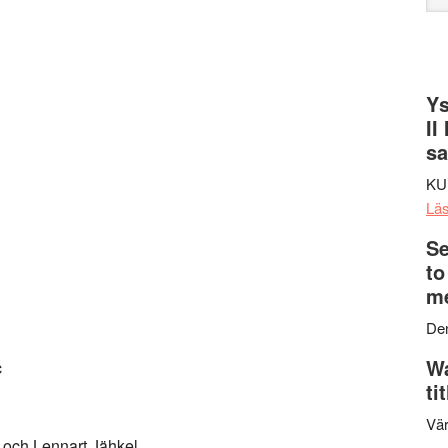
web
Ys
II
s
KU
Lä
Se
to
me
Den
Wa
c
ti
Vär
 och Lennart Jähkel