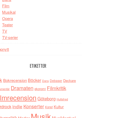
Film
Musikal
Opera
Teater
TV
TV-serier
pnytt
ETIKETTER
k
Böcker
Bokrecension
Deckare
Debaser
Dans
Dramaten
Filmkritik
umentär
ekonomi
ilmrecension
Göteborg
Hultsfred
indie
Konserter
rdrock
Kultur
Konst
Musik
turpolitik
Musikfestival
Medier