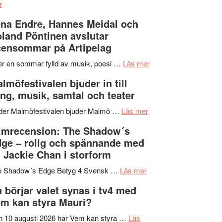
om
kompott
–
r
Filmrecension:
I
na Endre, Hannes Meidal och
Trustorhärvan
Delvis
land Pöntinen avslutar
–
bortom
ensommar på Artipelag
fascinerande,
genrens
spännande
vidsträckta
om
er en sommar fylld av musik, poesi …
Läs mer
och
terräng
Lena
lmöfestivalen bjuder in till
ger
Endre,
ng, musik, samtal och teater
mycket
Hannes
att
om
Meidal
der Malmöfestivalen bjuder Malmö …
Läs mer
tänka
Malmöfestivalen
och
lmrecension: The Shadow´s
på
bjuder
Roland
ge – rolig och spännande med
in
Pöntinen
 Jackie Chan i storform
till
avslutar
om
sång,
Scensommar
e Shadow´s Edge Betyg 4 Svensk …
Läs mer
Filmrecension:
musik,
på
 börjar valet synas i tv4 med
The
samtal
Artipelag
m kan styra Mauri?
Shadow
och
´s
teater
 10 augusti 2026 har Vem kan styra …
Läs