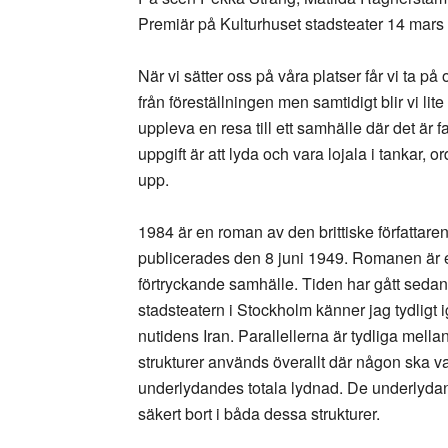
Premiär på Kulturhuset stadsteater 14 mars
När vi sätter oss på våra platser får vi ta på
från föreställningen men samtidigt blir vi lit
uppleva en resa till ett samhälle där det är fa
uppgift är att lyda och vara lojala i tankar, 
upp.
1984 är en roman av den brittiske författar
publicerades den 8 juni 1949. Romanen är e
förtryckande samhälle. Tiden har gått seda
stadsteatern i Stockholm känner jag tydlig
nutidens Iran. Parallellerna är tydliga mella
strukturer används överallt där någon ska va
underlydandes totala lydnad. De underlydande
säkert bort i båda dessa strukturer.