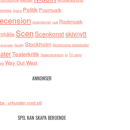
Politik
Popmusik
ikvideo
Opera
ecension
Rockmusik
recensioner
rock
Scen
skivnytt
Scenkonst
mhälle
Stockholm
Stockholms stadsteater
recension
Spotify
ater
Teaterkritik
tv
Teaterrecension
TV-serie
Way Out West
eo
ANNONSER
ba - urhunden med stil
SPEL KAN SKAPA BEROENDE