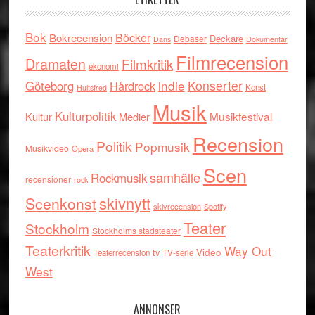
Bok
Böcker
Bokrecension
Deckare
Debaser
Dokumentär
Dans
Filmrecension
Dramaten
Filmkritik
ekonomi
indie
Konserter
Göteborg
Hårdrock
Konst
Hultsfred
Musik
Kulturpolitik
Musikfestival
Kultur
Medier
Recension
Politik
Popmusik
Musikvideo
Opera
Scen
samhälle
Rockmusik
recensioner
rock
skivnytt
Scenkonst
skivrecension
Spotify
Teater
Stockholm
Stockholms stadsteater
Teaterkritik
Way Out
tv
Video
Teaterrecension
TV-serie
West
ANNONSER