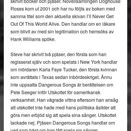
skrivit böcker och pjäser. Novellsamlingen Doghouse
Roses kom ut 2001 och har nu följts av boken med
samma titel som den aktuella skivan I’ll Never Get
Out Of This World Alive. Den handlar om en läkare
som blivit av med sin legitimation och hemsöks av
Hank Williams spöke.
Steve har skrivit två pjäser, den första som han
regisserat själv och som spelats i New York handlar
om mördaren Karla Faye Tucker, den första kvinnan
som avrättats i Texas sedan inbördeskriget. Ännu
inte uppsatta Dangerous Songs är berättelsen om
Pete Seeger inför Utskottet för oamerikansk
verksamhet. Han vägrade vittna eftersom han ansåg
att utskottet inte hade med hans politiska åsikter att
göra men erbjöd sig att spela sina sånger. Utskottet
tackade nej. Pjäsen Dangerous Songs handlar om
vad som hänt om han fått spela sin sånger.