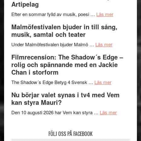
Artipelag
bortom
fascineran
genrens
om
spännand
Efter en sommar fylld av musik, poesi …
Läs mer
vidsträckta
Lena
och
Malmöfestivalen bjuder in till sång,
terräng
Endre,
ger
musik, samtal och teater
Hannes
mycket
om
Meidal
att
Under Malmöfestivalen bjuder Malmö …
Läs mer
Malmöfestiva
och
tänka
Filmrecension: The Shadow´s Edge –
bjuder
Roland
på
rolig och spännande med en Jackie
in
Pöntinen
Chan i storform
till
avslutar
om
sång,
Scensommar
The Shadow´s Edge Betyg 4 Svensk …
Läs mer
Filmrecension
musik,
på
Nu börjar valet synas i tv4 med Vem
The
samtal
Artipelag
kan styra Mauri?
Shadow
och
´s
teater
om
Den 10 augusti 2026 har Vem kan styra …
Läs mer
Edge
Nu
–
börjar
FÖLJ OSS PÅ FACEBOOK
rolig
valet