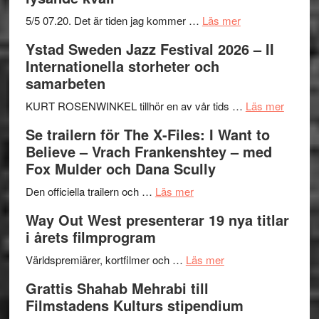
om
5/5 07.20. Det är tiden jag kommer …
Läs mer
Recension:
Ystad Sweden Jazz Festival 2026 – II
Håkan
Internationella storheter och
Hellström
samarbeten
–
Huskvarna
om
KURT ROSENWINKEL tillhör en av vår tids …
Läs mer
Folkets
Ystad
Se trailern för The X-Files: I Want to
Park
Swede
Believe – Vrach Frankenshtey – med
–
Jazz
Fox Mulder och Dana Scully
en
Festiva
om
helt
2026
Den officiella trailern och …
Läs mer
Se
lysande
–
Way Out West presenterar 19 nya titlar
trailern
kväll
II
i årets filmprogram
för
Internat
The
om
storhet
Världspremiärer, kortfilmer och …
Läs mer
X-
Way
och
Grattis Shahab Mehrabi till
Files:
Out
samarb
Filmstadens Kulturs stipendium
I
West