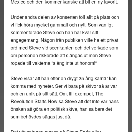
Mexico och den kommer kanske att bli en ny favorit.
Under andra delen av konserten föll allt på plats och
vi fick höra mycket gammalt och nytt. Som vanligt
kommenterade Steve och han har kvar sitt
engagemang. Någon från publiken ville ha ett privat
ord med Steve vid scenkanten och det verkade som
om personen riskerade att slängas ut men Steve
ropade till vakterna ”släng inte ut honom!”
Steve visar att han efter en drygt 25-årig karriär kan
komma med nyheter. Ser vi bara på skivor så är var
och en unik på sitt sätt. Om, till exempel, The
Revolution Starts Now sa Steve att det inte var hans
önskan att göra en politisk skiva, han sa bara det
som behövdes sägas just då.
Det växer ingen mossa på Steve Earle eller