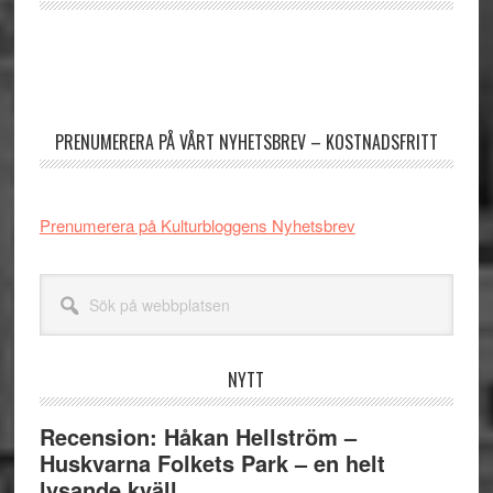
Primärt
sidofält
PRENUMERERA PÅ VÅRT NYHETSBREV – KOSTNADSFRITT
Prenumerera på Kulturbloggens Nyhetsbrev
Sök
på
webbplatsen
NYTT
Recension: Håkan Hellström –
Huskvarna Folkets Park – en helt
lysande kväll