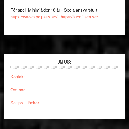
För spel: Minimiålder 18 år - Spela ansvarsfullt |
https://www.spelpaus.se/
|
https://stodlinjen.se/
Footer
OM OSS
Kontakt
Om oss
Sajtips – länkar