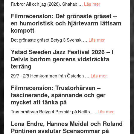
Want
presenterar
om
Farbror Ali och jag (2026). Shahab …
Läs mer
to
19
Grattis
Filmrecension: Det grönaste gräset –
Believe
nya
Shahab
en humoristisk och hjärtevarm lättsam
–
titlar
Mehrabi
kompott
Vrach
i
till
Frankenshtey
årets
Filmstadens
om
Det grönaste gräset Betyg 3 Svensk …
Läs mer
–
filmprogram
Kulturs
Filmrecension:
Ystad Sweden Jazz Festival 2026 – I
med
stipendium
Det
Delvis bortom genrens vidsträckta
Fox
grönaste
terräng
Mulder
gräset
och
–
om
29/7 - 2/8 Hemkommen från Österlen …
Läs mer
Dana
en
Ystad
Filmrecension: Trustorhärvan –
Scully
humoristisk
Sweden
fascinerande, spännande och ger
och
Jazz
mycket att tänka på
hjärtevarm
Festival
lättsam
2026
om
Trustorhärvan Betyg 4 Premiär på Netflix …
Läs mer
kompott
–
Filmrecens
Lena Endre, Hannes Meidal och Roland
I
Trustorhä
Pöntinen avslutar Scensommar på
Delvis
–