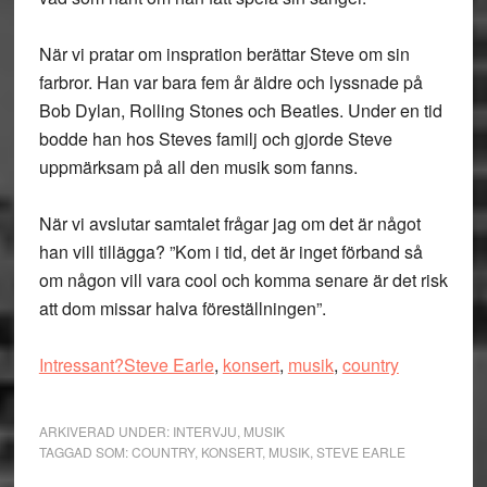
När vi pratar om inspration berättar Steve om sin
farbror. Han var bara fem år äldre och lyssnade på
Bob Dylan, Rolling Stones och Beatles. Under en tid
bodde han hos Steves familj och gjorde Steve
uppmärksam på all den musik som fanns.
När vi avslutar samtalet frågar jag om det är något
han vill tillägga? ”Kom i tid, det är inget förband så
om någon vill vara cool och komma senare är det risk
att dom missar halva föreställningen”.
Intressant?Steve Earle
,
konsert
,
musik
,
country
ARKIVERAD UNDER:
INTERVJU
,
MUSIK
TAGGAD SOM:
COUNTRY
,
KONSERT
,
MUSIK
,
STEVE EARLE