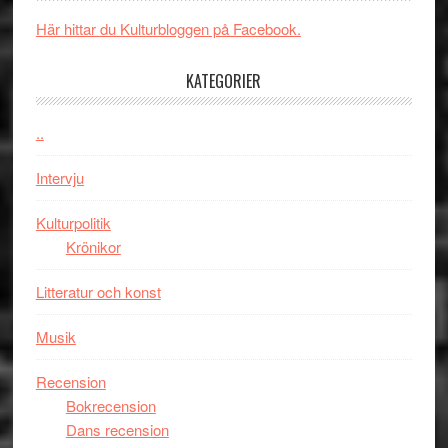
och
synas
spännande
i
Här hittar du Kulturbloggen på Facebook.
med
tv4
en
med
KATEGORIER
Jackie
Vem
Chan
kan
..
i
styra
storform
Mauri?
Intervju
Kulturpolitik
Krönikor
Litteratur och konst
Musik
Recension
Bokrecension
Dans recension