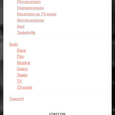
Filmrecension
Operarecension
Recension av TV-serier
Skivrecensioner
Spel
Teaterkritik
Scen
Dans
Film
Musikal
Opera
Teater
TV
TV-serier
Toppnytt
ETIKETTER