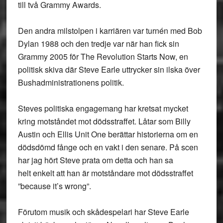
till två Grammy Awards.
Den andra milstolpen i karriären var turnén med Bob
Dylan 1988 och den tredje var när han fick sin
Grammy 2005 för The Revolution Starts Now, en
politisk skiva där Steve Earle uttrycker sin ilska över
Bushadministrationens politik.
Steves politiska engagemang har kretsat mycket
kring motståndet mot dödsstraffet. Låtar som Billy
Austin och Ellis Unit One berättar historierna om en
dödsdömd fånge och en vakt i den senare. På scen
har jag hört Steve prata om detta och han sa
helt enkelt att han är motståndare mot dödsstraffet
”because it’s wrong”.
Förutom musik och skådespelari har Steve Earle