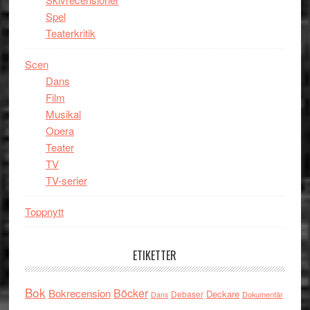
Spel
Teaterkritik
Scen
Dans
Film
Musikal
Opera
Teater
TV
TV-serier
Toppnytt
ETIKETTER
Bok
Böcker
Bokrecension
Deckare
Debaser
Dokumentär
Dans