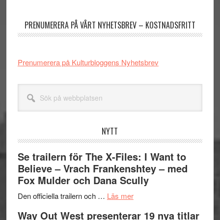
sidofält
PRENUMERERA PÅ VÅRT NYHETSBREV – KOSTNADSFRITT
Prenumerera på Kulturbloggens Nyhetsbrev
Sök
på
webbplatsen
NYTT
Se trailern för The X-Files: I Want to
Believe – Vrach Frankenshtey – med
Fox Mulder och Dana Scully
om
Den officiella trailern och …
Läs mer
Se
Way Out West presenterar 19 nya titlar
trailern