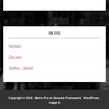
Footer
OM OSS
Kontakt
Om oss
Sajtips – länkar
Copyright © 2026 ·
Metro Pro
on
Genesis Framework
·
WordPress
·
Logga in