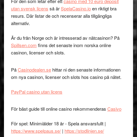
För den som letar efter ett
casino med 10 euro deposit
utan svensk licens
så är
SpelaCasino.io
en riktigt bra
resurs. Där listar de och recenserar alla tillgängliga
alternativ.
Är du från Norge och är intresserad av nätcasinon? På
Spillsen.com
finns det senaste inom norska online
casinon, licenser och slots.
På
Casinodealen.se
hittar ni den senaste informationen
om nya casinon, licenser och slots hos casino på nätet.
PayPal casino utan licens
För bäst guide till online casino rekommenderas
Casivo
För spel: Minimiålder 18 år - Spela ansvarsfullt |
https://www.spelpaus.se/
|
https://stodlinjen.se/