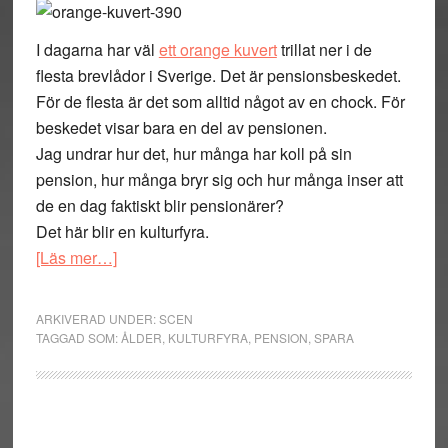
I dagarna har väl
ett orange kuvert
trillat ner i de
flesta brevlådor i Sverige. Det är pensionsbeskedet.
För de flesta är det som alltid något av en chock. För
beskedet visar bara en del av pensionen.
Jag undrar hur det, hur många har koll på sin
pension, hur många bryr sig och hur många inser att
de en dag faktiskt blir pensionärer?
Det här blir en kulturfyra.
om
[Läs mer…]
Kulturfyran
inspirerad
ARKIVERAD UNDER:
SCEN
av
TAGGAD SOM:
ÅLDER
,
KULTURFYRA
,
PENSION
,
SPARA
ett
orange
kuvert
Primärt