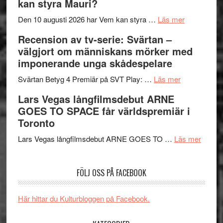
kan styra Mauri?
Shadow
och
´s
teater
om
Den 10 augusti 2026 har Vem kan styra …
Läs mer
Edge
Nu
Recension av tv-serie: Svärtan –
–
börjar
välgjort om människans mörker med
rolig
valet
imponerande unga skådespelare
och
synas
spännande
om
i
Svärtan Betyg 4 Premiär på SVT Play: …
Läs mer
med
Recension
tv4
Lars Vegas långfilmsdebut ARNE
en
av
med
GOES TO SPACE får världspremiär i
Jackie
tv-
Vem
Toronto
Chan
serie:
kan
i
Svärtan
styra
om
Lars Vegas långfilmsdebut ARNE GOES TO …
Läs mer
storform
–
Mauri?
Lars
välgjort
Vegas
FÖLJ OSS PÅ FACEBOOK
om
långfi
människans
ARNE
mörker
GOES
Här hittar du Kulturbloggen på Facebook.
med
TO
imponerande
SPAC