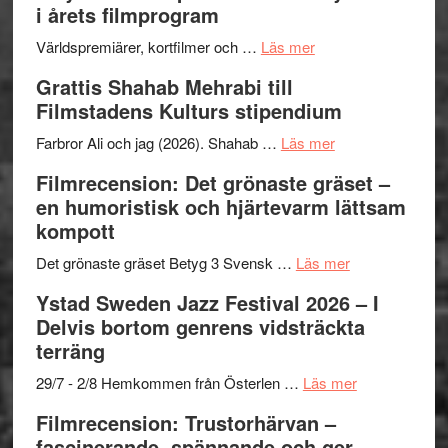
i årets filmprogram
för
The
om
Världspremiärer, kortfilmer och …
Läs mer
X-
Way
Grattis Shahab Mehrabi till
Files:
Out
Filmstadens Kulturs stipendium
I
West
Want
presenterar
om
Farbror Ali och jag (2026). Shahab …
Läs mer
to
19
Grattis
Filmrecension: Det grönaste gräset –
Believe
nya
Shahab
en humoristisk och hjärtevarm lättsam
–
titlar
Mehrabi
kompott
Vrach
i
till
Frankenshtey
årets
Filmstadens
om
Det grönaste gräset Betyg 3 Svensk …
Läs mer
–
filmprogram
Kulturs
Filmrecension:
Ystad Sweden Jazz Festival 2026 – I
med
stipendium
Det
Delvis bortom genrens vidsträckta
Fox
grönaste
terräng
Mulder
gräset
och
–
om
29/7 - 2/8 Hemkommen från Österlen …
Läs mer
Dana
en
Ystad
Filmrecension: Trustorhärvan –
Scully
humoristisk
Sweden
fascinerande, spännande och ger