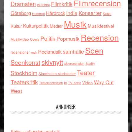
Filmrecension
Dramaten
Filmkritik
ekonomi
indie
Konserter
Göteborg
Hårdrock
Konst
Hultsfred
Musik
Kulturpolitik
Musikfestival
Kultur
Medier
Recension
Politik
Popmusik
Musikvideo
Opera
Scen
samhälle
Rockmusik
recensioner
rock
skivnytt
Scenkonst
skivrecension
Spotify
Teater
Stockholm
Stockholms stadsteater
Teaterkritik
Way Out
tv
Video
Teaterrecension
TV-serie
West
ANNONSER
Shiba - urhunden med stil