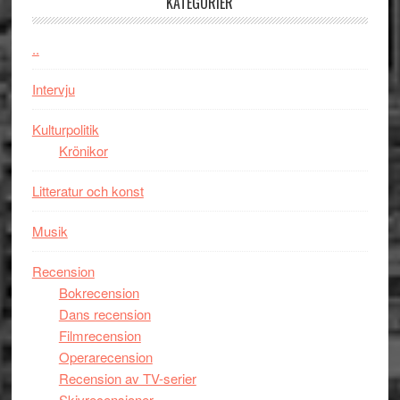
KATEGORIER
unga
får
skådespelar
världs
..
i
Toront
Intervju
Kulturpolitik
Krönikor
Litteratur och konst
Musik
Recension
Bokrecension
Dans recension
Filmrecension
Operarecension
Recension av TV-serier
Skivrecensioner