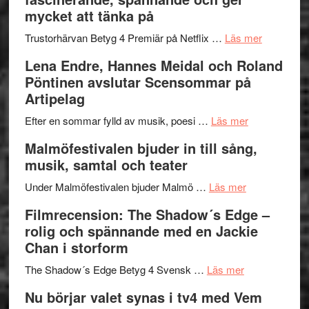
och
Jazz
mycket att tänka på
hjärtevarm
Festival
lättsam
2026
om
Trustorhärvan Betyg 4 Premiär på Netflix …
Läs mer
kompott
–
Filmrecens
Lena Endre, Hannes Meidal och Roland
I
Trustorhä
Pöntinen avslutar Scensommar på
Delvis
–
Artipelag
bortom
fascineran
genrens
om
spännand
Efter en sommar fylld av musik, poesi …
Läs mer
vidsträckta
Lena
och
Malmöfestivalen bjuder in till sång,
terräng
Endre,
ger
musik, samtal och teater
Hannes
mycket
om
Meidal
att
Under Malmöfestivalen bjuder Malmö …
Läs mer
Malmöfestiva
och
tänka
Filmrecension: The Shadow´s Edge –
bjuder
Roland
på
rolig och spännande med en Jackie
in
Pöntinen
Chan i storform
till
avslutar
om
sång,
Scensommar
The Shadow´s Edge Betyg 4 Svensk …
Läs mer
Filmrecension
musik,
på
Nu börjar valet synas i tv4 med Vem
The
samtal
Artipelag