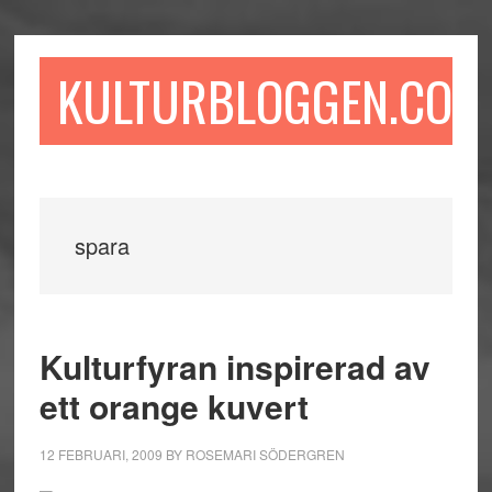
Hoppa
Hoppa
Hoppa
till
till
till
huvudinnehåll
det
sidfot
KULTURBLOGGEN.COM
primära
sidofältet
spara
Kulturfyran inspirerad av
ett orange kuvert
12 FEBRUARI, 2009
BY
ROSEMARI SÖDERGREN