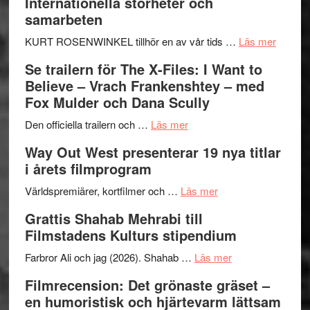
Internationella storheter och
Hellström
samarbeten
–
Huskvarna
om
KURT ROSENWINKEL tillhör en av vår tids …
Läs mer
Folkets
Ystad
Se trailern för The X-Files: I Want to
Park
Swede
Believe – Vrach Frankenshtey – med
–
Jazz
Fox Mulder och Dana Scully
en
Festiva
om
helt
2026
Den officiella trailern och …
Läs mer
Se
lysande
–
Way Out West presenterar 19 nya titlar
trailern
kväll
II
i årets filmprogram
för
Internat
The
om
storhet
Världspremiärer, kortfilmer och …
Läs mer
X-
Way
och
Grattis Shahab Mehrabi till
Files:
Out
samarb
Filmstadens Kulturs stipendium
I
West
Want
presenterar
om
Farbror Ali och jag (2026). Shahab …
Läs mer
to
19
Grattis
Filmrecension: Det grönaste gräset –
Believe
nya
Shahab
en humoristisk och hjärtevarm lättsam
–
titlar
Mehrabi