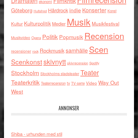
Dramaten
Filmkritik
ekonomi
indie
Konserter
Göteborg
Hårdrock
Konst
Hultsfred
Musik
Kulturpolitik
Musikfestival
Kultur
Medier
Recension
Politik
Popmusik
Musikvideo
Opera
Scen
samhälle
Rockmusik
recensioner
rock
skivnytt
Scenkonst
skivrecension
Spotify
Teater
Stockholm
Stockholms stadsteater
Teaterkritik
Way Out
tv
Video
Teaterrecension
TV-serie
West
ANNONSER
Shiba - urhunden med stil