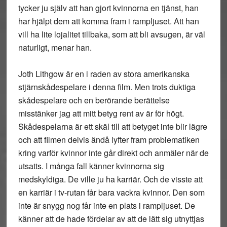
tycker ju själv att han gjort kvinnorna en tjänst, han
har hjälpt dem att komma fram i rampljuset. Att han
vill ha lite lojalitet tillbaka, som att bli avsugen, är väl
naturligt, menar han.
Joth Lithgow är en i raden av stora amerikanska
stjärnskådespelare i denna film. Men trots duktiga
skådespelare och en berörande berättelse
misstänker jag att mitt betyg rent av är för högt.
Skådespelarna är ett skäl till att betyget inte blir lägre
och att filmen delvis ändå lyfter fram problematiken
kring varför kvinnor inte går direkt och anmäler när de
utsatts. I många fall känner kvinnorna sig
medskyldiga. De ville ju ha karriär. Och de visste att
en karriär i tv-rutan får bara vackra kvinnor. Den som
inte är snygg nog får inte en plats i rampljuset. De
känner att de hade fördelar av att de lätt sig utnyttjas