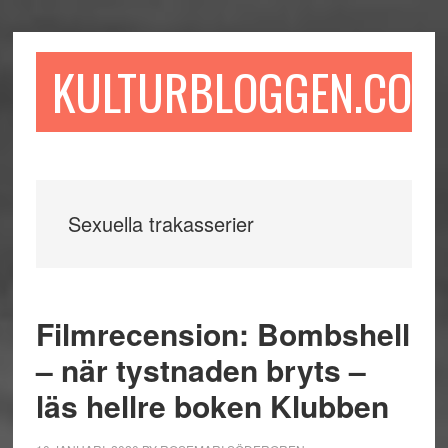
Hoppa
Hoppa
Hoppa
till
till
till
huvudinnehåll
det
sidfot
KULTURBLOGGEN.COM
primära
sidofältet
Sexuella trakasserier
Filmrecension: Bombshell
– när tystnaden bryts –
läs hellre boken Klubben