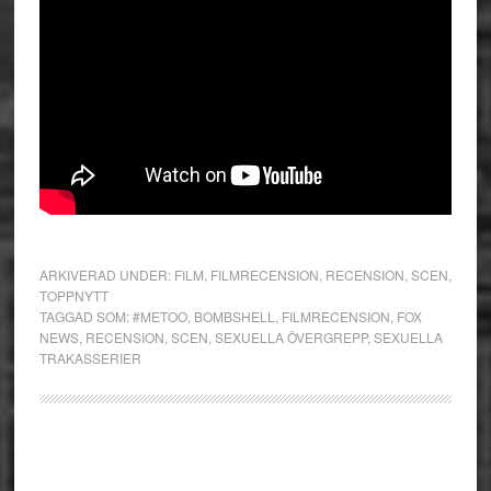
ARKIVERAD UNDER:
FILM
,
FILMRECENSION
,
RECENSION
,
SCEN
,
TOPPNYTT
TAGGAD SOM:
#METOO
,
BOMBSHELL
,
FILMRECENSION
,
FOX
NEWS
,
RECENSION
,
SCEN
,
SEXUELLA ÖVERGREPP
,
SEXUELLA
TRAKASSERIER
Primärt