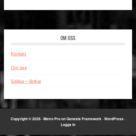
Footer
OM OSS
Kontakt
Om oss
Sajtips – länkar
Copyright © 2026 ·
Metro Pro
on
Genesis Framework
·
WordPress
·
Logga in