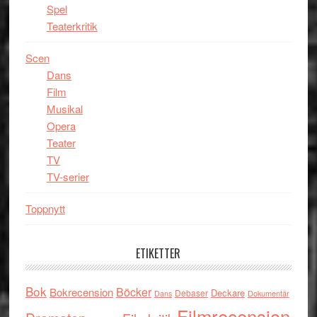
Spel
Teaterkritik
Scen
Dans
Film
Musikal
Opera
Teater
TV
TV-serier
Toppnytt
ETIKETTER
Bok
Böcker
Bokrecension
Deckare
Debaser
Dokumentär
Dans
Filmrecension