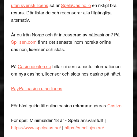
utan svensk licens
så är
SpelaCasino.io
en riktigt bra
resurs. Där listar de och recenserar alla tillgängliga
alternativ.
Är du från Norge och är intresserad av nätcasinon? På
Spillsen.com
finns det senaste inom norska online
casinon, licenser och slots.
På
Casinodealen.se
hittar ni den senaste informationen
om nya casinon, licenser och slots hos casino på nätet.
PayPal casino utan licens
För bäst guide till online casino rekommenderas
Casivo
För spel: Minimiålder 18 år - Spela ansvarsfullt |
https://www.spelpaus.se/
|
https://stodlinjen.se/