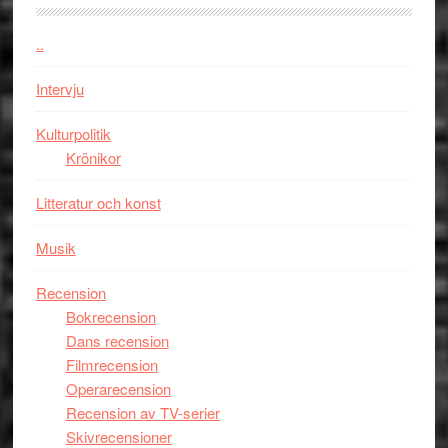
Jackie
Vem
Chan
kan
..
i
styra
storform
Mauri?
Intervju
Kulturpolitik
Krönikor
Litteratur och konst
Musik
Recension
Bokrecension
Dans recension
Filmrecension
Operarecension
Recension av TV-serier
Skivrecensioner