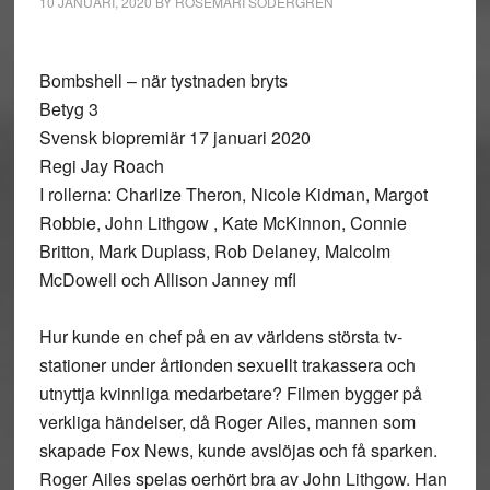
10 JANUARI, 2020
BY
ROSEMARI SÖDERGREN
Bombshell – när tystnaden bryts
Betyg 3
Svensk biopremiär 17 januari 2020
Regi Jay Roach
I rollerna: Charlize Theron, Nicole Kidman, Margot
Robbie, John Lithgow , Kate McKinnon, Connie
Britton, Mark Duplass, Rob Delaney, Malcolm
McDowell och Allison Janney mfl
Hur kunde en chef på en av världens största tv-
stationer under årtionden sexuellt trakassera och
utnyttja kvinnliga medarbetare? Filmen bygger på
verkliga händelser, då Roger Ailes, mannen som
skapade Fox News, kunde avslöjas och få sparken.
Roger Ailes spelas oerhört bra av John Lithgow. Han