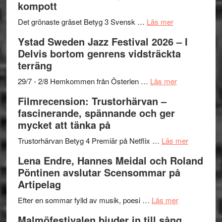
kompott
Vrach
i
till
Frankenshtey
årets
Filmstadens
om
Det grönaste gräset Betyg 3 Svensk …
Läs mer
–
filmprogram
Kulturs
Filmrecension:
Ystad Sweden Jazz Festival 2026 – I
med
stipendium
Det
Delvis bortom genrens vidsträckta
Fox
grönaste
terräng
Mulder
gräset
och
–
om
29/7 - 2/8 Hemkommen från Österlen …
Läs mer
Dana
en
Ystad
Filmrecension: Trustorhärvan –
Scully
humoristisk
Sweden
fascinerande, spännande och ger
och
Jazz
mycket att tänka på
hjärtevarm
Festival
lättsam
2026
om
Trustorhärvan Betyg 4 Premiär på Netflix …
Läs mer
kompott
–
Filmrecens
Lena Endre, Hannes Meidal och Roland
I
Trustorhä
Pöntinen avslutar Scensommar på
Delvis
–
Artipelag
bortom
fascineran
genrens
om
spännand
Efter en sommar fylld av musik, poesi …
Läs mer
vidsträckta
Lena
och
Malmöfestivalen bjuder in till sång,