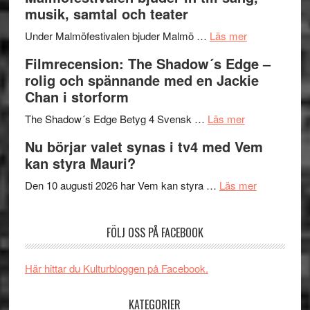
terräng
Endre,
ger
musik, samtal och teater
Hannes
mycket
om
Meidal
att
Under Malmöfestivalen bjuder Malmö …
Läs mer
Malmöfestiva
och
tänka
Filmrecension: The Shadow´s Edge –
bjuder
Roland
på
rolig och spännande med en Jackie
in
Pöntinen
Chan i storform
till
avslutar
om
sång,
Scensommar
The Shadow´s Edge Betyg 4 Svensk …
Läs mer
Filmrecension
musik,
på
Nu börjar valet synas i tv4 med Vem
The
samtal
Artipelag
kan styra Mauri?
Shadow
och
´s
teater
om
Den 10 augusti 2026 har Vem kan styra …
Läs mer
Edge
Nu
–
börjar
FÖLJ OSS PÅ FACEBOOK
rolig
valet
och
synas
spännande
i
Här hittar du Kulturbloggen på Facebook.
med
tv4
en
med
KATEGORIER