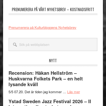
sidofält
PRENUMERERA PÅ VÅRT NYHETSBREV – KOSTNADSFRITT
Prenumerera på Kulturbloggens Nyhetsbrev
Sök
på
webbplatsen
NYTT
Recension: Håkan Hellström –
Huskvarna Folkets Park – en helt
lysande kväll
om
5/5 07.20. Det är tiden jag kommer …
Läs mer
Recension:
Ystad Sweden Jazz Festival 2026 – II
Håkan