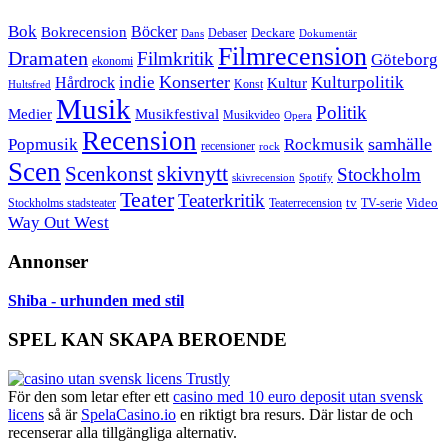
Bok
Bokrecension
Böcker
Deckare
Debaser
Dokumentär
Dans
Filmrecension
Dramaten
Filmkritik
Göteborg
ekonomi
Konserter
Hårdrock
indie
Kulturpolitik
Kultur
Konst
Hultsfred
Musik
Politik
Musikfestival
Medier
Musikvideo
Opera
Recension
samhälle
Popmusik
Rockmusik
recensioner
rock
Scen
skivnytt
Scenkonst
Stockholm
skivrecension
Spotify
Teater
Teaterkritik
Video
Stockholms stadsteater
tv
Teaterrecension
TV-serie
Way Out West
Annonser
Shiba - urhunden med stil
SPEL KAN SKAPA BEROENDE
För den som letar efter ett
casino med 10 euro deposit utan svensk
licens
så är
SpelaCasino.io
en riktigt bra resurs. Där listar de och
recenserar alla tillgängliga alternativ.