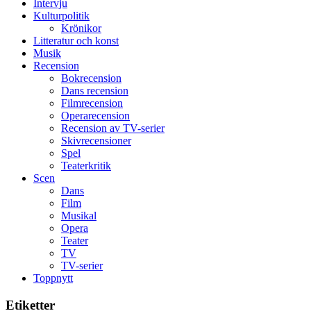
i
Intervju
styra
storform
Kulturpolitik
Mauri?
Krönikor
Litteratur och konst
Musik
Recension
Bokrecension
Dans recension
Filmrecension
Operarecension
Recension av TV-serier
Skivrecensioner
Spel
Teaterkritik
Scen
Dans
Film
Musikal
Opera
Teater
TV
TV-serier
Toppnytt
Etiketter