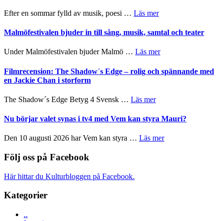
fascinerande,
genrens
spännande
om
Efter en sommar fylld av musik, poesi …
Läs mer
vidsträckta
och
Lena
terräng
ger
Endre,
Malmöfestivalen bjuder in till sång, musik, samtal och teater
mycket
Hannes
att
Meidal
om
Under Malmöfestivalen bjuder Malmö …
Läs mer
tänka
och
Malmöfestivalen
på
Roland
bjuder
Filmrecension: The Shadow´s Edge – rolig och spännande med
Pöntinen
in
en Jackie Chan i storform
avslutar
till
Scensommar
sång,
om
The Shadow´s Edge Betyg 4 Svensk …
Läs mer
på
musik,
Filmrecension:
Artipelag
samtal
The
Nu börjar valet synas i tv4 med Vem kan styra Mauri?
och
Shadow
teater
´s
om
Den 10 augusti 2026 har Vem kan styra …
Läs mer
Edge
Nu
–
börjar
Följ oss på Facebook
rolig
valet
och
synas
Här hittar du Kulturbloggen på Facebook.
spännande
i
med
tv4
Kategorier
en
med
Jackie
Vem
Chan
..
kan