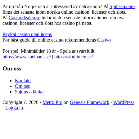
Är du från Norge och är intresserad av nätcasinon? På
Spillsen.com
finns det senaste inom norska online casinon, licenser och slots.
På
Casinodealen.se
hittar ni den senaste informationen om nya
casinon, licenser och slots hos casino på nätet.
PayPal casino utan licens
För bäst guide till online casino rekommenderas
Casivo
För spel: Minimiålder 18 år - Spela ansvarsfullt |
https://www.spelpaus.se/
|
https://stodlinjen.se/
Footer
Om oss
Kontakt
Om oss
Sajtips – länkar
Copyright © 2026 ·
Metro Pro
on
Genesis Framework
·
WordPress
·
Logga in