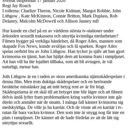
Svensk biopremiär 17 januari 2020
Regi Jay Roach
I rollerna: Charlize Theron, Nicole Kidman, Margot Robbie, John
Lithgow , Kate McKinnon, Connie Britton, Mark Duplass, Rob
Delaney, Malcolm McDowell och Allison Janney mfl
Hur kunde en chef på en av världens största tv-stationer under
årtionden sexuellt trakassera och utnyttja kvinnliga medarbetare?
Filmen bygger på verkliga händelser, då Roger Ailes, mannen som
skapade Fox News, kunde avslöjas och få sparken. Roger Ailes
spelas oerhört bra av John Lithgow. Han tycker ju själv att han gjort
kvinnorna en tjänst, han har hjälpt dem att komma fram i rampljuset.
Att han vill ha lite lojalitet tillbaka, som att bli avsugen, är väl
naturligt, menar han.
Joth Lithgow är en i raden av stora amerikanska stjärnskådespelare i
denna film. Men trots duktiga skådespelare och en berörande
berättelse misstänker jag att mitt betyg rent av är för högt.
Skådespelarna är ett skäl till att betyget inte blir lägre och att filmen
delvis ändå lyfter fram problematiken kring varför kvinnor inte går
direkt och anmäler när de utsatts. I många fall känner kvinnorna sig
medskyldiga. De ville ju ha karriär. Och de visste att en karriär i tv-
rutan får bara vackra kvinnor. Den som inte är snygg nog får inte en
plats i rampljuset. De känner att de hade fördelar av att de lätt sig
utnyttjas sexuellt.