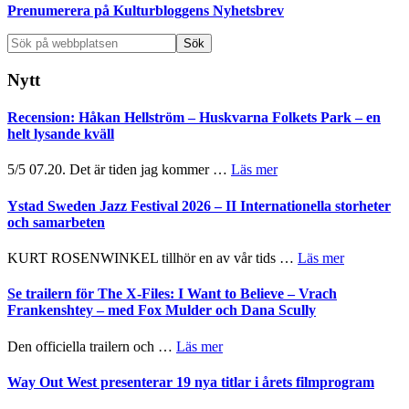
Prenumerera på Kulturbloggens Nyhetsbrev
Sök
på
webbplatsen
Nytt
Recension: Håkan Hellström – Huskvarna Folkets Park – en
helt lysande kväll
om
5/5 07.20. Det är tiden jag kommer …
Läs mer
Recension:
Håkan
Ystad Sweden Jazz Festival 2026 – II Internationella storheter
Hellström
och samarbeten
–
Huskvarna
om
KURT ROSENWINKEL tillhör en av vår tids …
Läs mer
Folkets
Ystad
Park
Sweden
Se trailern för The X-Files: I Want to Believe – Vrach
–
Jazz
Frankenshtey – med Fox Mulder och Dana Scully
en
Festival
helt
2026
om
Den officiella trailern och …
Läs mer
lysande
–
Se
kväll
II
trailern
Way Out West presenterar 19 nya titlar i årets filmprogram
Internatione
för
storheter