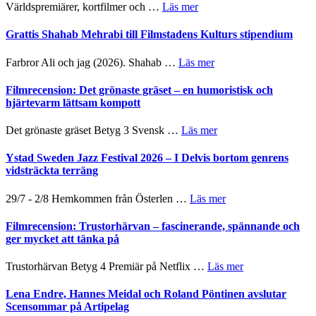
The
om
Världspremiärer, kortfilmer och …
Läs mer
och
X-
Way
samarbeten
Files:
Out
Grattis Shahab Mehrabi till Filmstadens Kulturs stipendium
I
West
Want
presenterar
om
Farbror Ali och jag (2026). Shahab …
Läs mer
to
19
Grattis
Believe
nya
Shahab
Filmrecension: Det grönaste gräset – en humoristisk och
–
titlar
Mehrabi
hjärtevarm lättsam kompott
Vrach
i
till
Frankenshtey
årets
Filmstadens
–
om
Det grönaste gräset Betyg 3 Svensk …
Läs mer
filmprogram
Kulturs
med
Filmrecension:
stipendium
Fox
Det
Ystad Sweden Jazz Festival 2026 – I Delvis bortom genrens
Mulder
grönaste
vidsträckta terräng
och
gräset
Dana
–
om
29/7 - 2/8 Hemkommen från Österlen …
Läs mer
Scully
en
Ystad
humoristisk
Sweden
Filmrecension: Trustorhärvan – fascinerande, spännande och
och
Jazz
ger mycket att tänka på
hjärtevarm
Festival
lättsam
2026
om
Trustorhärvan Betyg 4 Premiär på Netflix …
Läs mer
kompott
–
Filmrecension:
I
Trustorhärvan
Lena Endre, Hannes Meidal och Roland Pöntinen avslutar
Delvis
–
Scensommar på Artipelag
bortom