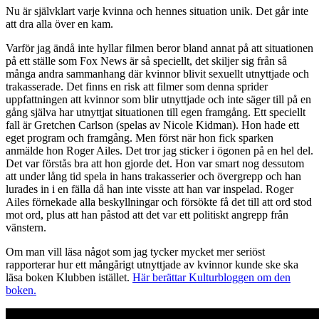
Nu är självklart varje kvinna och hennes situation unik. Det går inte
att dra alla över en kam.
Varför jag ändå inte hyllar filmen beror bland annat på att situationen
på ett ställe som Fox News är så speciellt, det skiljer sig från så
många andra sammanhang där kvinnor blivit sexuellt utnyttjade och
trakasserade. Det finns en risk att filmer som denna sprider
uppfattningen att kvinnor som blir utnyttjade och inte säger till på en
gång själva har utnyttjat situationen till egen framgång. Ett speciellt
fall är Gretchen Carlson (spelas av Nicole Kidman). Hon hade ett
eget program och framgång. Men först när hon fick sparken
anmälde hon Roger Ailes. Det tror jag sticker i ögonen på en hel del.
Det var förstås bra att hon gjorde det. Hon var smart nog dessutom
att under lång tid spela in hans trakasserier och övergrepp och han
lurades in i en fälla då han inte visste att han var inspelad. Roger
Ailes förnekade alla beskyllningar och försökte få det till att ord stod
mot ord, plus att han påstod att det var ett politiskt angrepp från
vänstern.
Om man vill läsa något som jag tycker mycket mer seriöst
rapporterar hur ett mångårigt utnyttjade av kvinnor kunde ske ska
läsa boken Klubben istället.
Här berättar Kulturbloggen om den
boken.