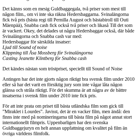
Det känns som en mesig Guldbaggegala, två priser som mest till
någon film., om vi inte ska räkna Hedersbaggarna. Svinalängorna
fick två pris (bästa regi till Pernilla August och bästabiroll till Outi
Mäenpää), Snabba cash fick också två priser och likaså Till det som
är vackert. Okey, det delades ut några Hedersbaggar också, där både
Svinalängorna och Snabba cash var med:
Hedersbaggar för särskilda insatser:
Ljud till Sound of noise
Klippning till Åsa Mossberg för Svinalängorna
Casting Jeanette Klintberg för Snabba cash
Det kändes nästan som tröstpriset, speciellt till Sound of Noise
Antingen har det inte gjorts någon riktigt bra svensk film under 2010
eller så har det varit en försiktig jury som inte vågar låta någon
glänsa och stråla riktigt. För det skumma är att några av de bättre
insatserna i svensk film under 2010 inte fick pris.
För att inte prata om priset till bästa utländska film som gick till
”Miraklet i Lourdes”. Javisst, det är en vacker film, men ändå: den
finns inte med på nomineringarna till bästa film på något annat stort
internationellt filmpris. Uppenbarligen har den svenska
Guldbaggejuryn en helt annan uppfattning om kvalitet på film än
övriga världens filmfolk.