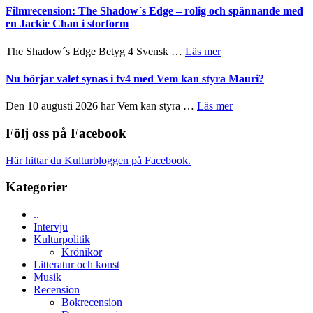
Roland
bjuder
Filmrecension: The Shadow´s Edge – rolig och spännande med
Pöntinen
in
en Jackie Chan i storform
avslutar
till
Scensommar
sång,
om
The Shadow´s Edge Betyg 4 Svensk …
Läs mer
på
musik,
Filmrecension:
Artipelag
samtal
The
Nu börjar valet synas i tv4 med Vem kan styra Mauri?
och
Shadow
teater
´s
om
Den 10 augusti 2026 har Vem kan styra …
Läs mer
Edge
Nu
–
börjar
Följ oss på Facebook
rolig
valet
och
synas
Här hittar du Kulturbloggen på Facebook.
spännande
i
med
tv4
Kategorier
en
med
Jackie
Vem
Chan
..
kan
i
Intervju
styra
storform
Kulturpolitik
Mauri?
Krönikor
Litteratur och konst
Musik
Recension
Bokrecension