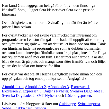
Hur kund Guldbaggegalan helt gå förbi ”I rymden finns inga
känslor”? Som ju ligger flera klasser över flera av de prisade
filmerna?
Och i ärlighetens namn borde Svinalängorna fått fler än två-tre
priser. Utan tvekan.
För övrigt tycker jag det skulle vara mycket mer intressant om
programledaren i en stor filmgala inte hade till uppgift att vara rolig
och lyfta fram sig själv – utan att det istället handlade om film. Tänk
om filmgalan hade två programledare som är duktiga journalister
och som kunde intervjua filmfolket som är på plats, inte alltför långa
intervjuer men ändå mer om film. Det är trots allt därför alla är där,
både de som är på plats och många som sitter framför tv:n och följer
galan: det handlar om intresse för film.
För övrigt var det bra att Helena Bergström svalde ilskan och dök
upp på galan och tog emot publikpriset till Änglagård 3.
Aftonbladet 1
,
Aftonbladet 2
,
Aftonbladet 3
,
Expressen 1
,
Expressen 2
,
Expressen 3
,
Dagens Nyheter
,
Svenska Dagbladet 1
,
Svenska Dagbladet 2
,
SVT Nyheter
och
Göteborgsposten
.
Läs även andra bloggares åsikter om
Guldbagge
,
Svinalängorna
,
Sebbe
,
Snabba cash
,
filmpris