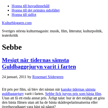
Hoppa till huvudinnehåll
Hoppa till det primära sidofältet
Hoppa till sidfot
Kulturbloggen.com
Sveriges största kulturmagasin: musik, film, litteratur, kulturpolitik,
teaterkritik
Sebbe
Mesigt när tidernas sämsta
Guldbaggejuryn varit i farten
24 januari, 2011
by
Rosemari Södergren
Ett pris per film, så blev det nästan när
kanske tidernas sämsta
guldbaggejury
varit i farten.
Sebbe fick juryns pris som bästa film
.
Utan att få ett enda annat pris. Ärligt talat: hur är det möjligt att göra
den bästa filmen utan att ha de bästa skådespelarinsatserna eller
överhuvudtaget vara bäst på något?