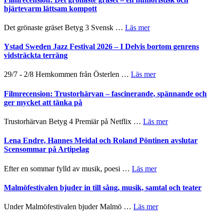
titlar
Mehrabi
hjärtevarm lättsam kompott
Vrach
i
till
Frankenshtey
årets
Filmstadens
–
om
Det grönaste gräset Betyg 3 Svensk …
Läs mer
filmprogram
Kulturs
med
Filmrecension:
stipendium
Fox
Det
Ystad Sweden Jazz Festival 2026 – I Delvis bortom genrens
Mulder
grönaste
vidsträckta terräng
och
gräset
Dana
–
om
29/7 - 2/8 Hemkommen från Österlen …
Läs mer
Scully
en
Ystad
humoristisk
Sweden
Filmrecension: Trustorhärvan – fascinerande, spännande och
och
Jazz
ger mycket att tänka på
hjärtevarm
Festival
lättsam
2026
om
Trustorhärvan Betyg 4 Premiär på Netflix …
Läs mer
kompott
–
Filmrecension:
I
Trustorhärvan
Lena Endre, Hannes Meidal och Roland Pöntinen avslutar
Delvis
–
Scensommar på Artipelag
bortom
fascinerande,
genrens
spännande
om
Efter en sommar fylld av musik, poesi …
Läs mer
vidsträckta
och
Lena
terräng
ger
Endre,
Malmöfestivalen bjuder in till sång, musik, samtal och teater
mycket
Hannes
att
Meidal
om
Under Malmöfestivalen bjuder Malmö …
Läs mer
tänka
och
Malmöfestivalen
på