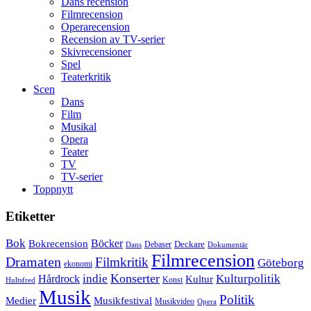
Dans recension
Filmrecension
Operarecension
Recension av TV-serier
Skivrecensioner
Spel
Teaterkritik
Scen
Dans
Film
Musikal
Opera
Teater
TV
TV-serier
Toppnytt
Etiketter
Bok
Bokrecension
Böcker
Deckare
Debaser
Dokumentär
Dans
Filmrecension
Dramaten
Filmkritik
Göteborg
ekonomi
Konserter
Hårdrock
indie
Kulturpolitik
Kultur
Konst
Hultsfred
Musik
Politik
Musikfestival
Medier
Musikvideo
Opera