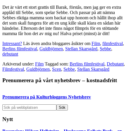
Det är värt ett stort grattis till Barak, förstås, men jag ger en extra
applåd till Sebbe, som spelar Sebbe. Och passar på att nämna
Sebbes riktiga mamma som backat upp honom och hållit ihop allt
det som skall fungera för att en ung kille skall klara en sådan här
händelse. Eftersom det inte finns något filmpris för en stöttande
mamma får hon det av mig nu! Halva priset (minst) är ditt!
Intressant?
Läs även andra bloggares åsikter om
Film
,
filmfestival
,
Berlins filmfestival
,
Guldbjörnen
,
Stellan Skarsgård
,
Sebbe
,
debutant
Arkiverad under:
Film
Taggad som:
Berlins filmfestival
,
Debutant
,
Filmfestival
,
Guldbjörnen
,
Scen
,
Sebbe
,
Stellan Skarsgård
Primärt
Prenumerera på vårt nyhetsbrev – kostnadsfritt
sidofält
Prenumerera på Kulturbloggens Nyhetsbrev
Sök
på
webbplatsen
Nytt