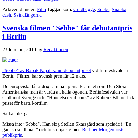
Arkiverad under:
Film
Taggad som:
Guldbagge
,
Sebbe
,
Snabba
cash
,
Svinalängorna
Svenska filmen "Sebbe" får debutantpris
i Berlin
23 februari, 2010
by
Redaktionen
”Sebbe” av Babak Najafi vann debutantpriset
vid filmfestivalen i
Berlin. Filmen har svensk premiär 12 mars.
De europeiska får aldrig samma uppmärksamhet som Den Stora
Amerikanska men är värda att hålla ögonen. Berlinfestivalen var
snäll mot Sverige och ”Händelser vid bank” av Ruben Östlund fick
priset för bästa kortfilm.
Så kan det gå.
Missa inte ”Sebbe”. Han slog Stellan Skarsgård som spelade i ”En
ganska snäll man” och fick nöja sig med
Berliner Morgenposts
publikpris
.