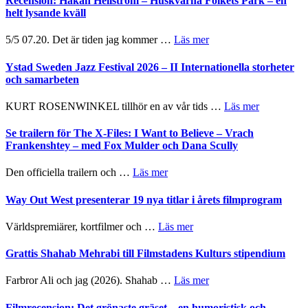
Recension: Håkan Hellström – Huskvarna Folkets Park – en
helt lysande kväll
om
5/5 07.20. Det är tiden jag kommer …
Läs mer
Recension:
Håkan
Ystad Sweden Jazz Festival 2026 – II Internationella storheter
Hellström
och samarbeten
–
Huskvarna
om
KURT ROSENWINKEL tillhör en av vår tids …
Läs mer
Folkets
Ystad
Park
Sweden
Se trailern för The X-Files: I Want to Believe – Vrach
–
Jazz
Frankenshtey – med Fox Mulder och Dana Scully
en
Festival
helt
2026
om
Den officiella trailern och …
Läs mer
lysande
–
Se
kväll
II
trailern
Way Out West presenterar 19 nya titlar i årets filmprogram
Internatione
för
storheter
The
om
Världspremiärer, kortfilmer och …
Läs mer
och
X-
Way
samarbeten
Files:
Out
Grattis Shahab Mehrabi till Filmstadens Kulturs stipendium
I
West
Want
presenterar
om
Farbror Ali och jag (2026). Shahab …
Läs mer
to
19
Grattis
Believe
nya
Shahab
Filmrecension: Det grönaste gräset – en humoristisk och
–