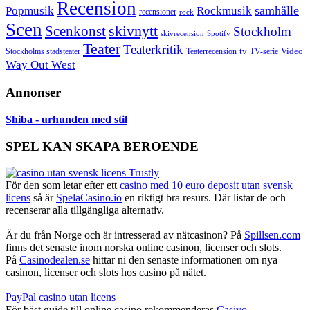
Recension
samhälle
Popmusik
Rockmusik
recensioner
rock
Scen
skivnytt
Scenkonst
Stockholm
skivrecension
Spotify
Teater
Teaterkritik
Video
Stockholms stadsteater
tv
Teaterrecension
TV-serie
Way Out West
Annonser
Shiba - urhunden med stil
SPEL KAN SKAPA BEROENDE
För den som letar efter ett
casino med 10 euro deposit utan svensk
licens
så är
SpelaCasino.io
en riktigt bra resurs. Där listar de och
recenserar alla tillgängliga alternativ.
Är du från Norge och är intresserad av nätcasinon? På
Spillsen.com
finns det senaste inom norska online casinon, licenser och slots.
På
Casinodealen.se
hittar ni den senaste informationen om nya
casinon, licenser och slots hos casino på nätet.
PayPal casino utan licens
För bäst guide till online casino rekommenderas
Casivo