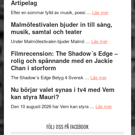
Artipelag
bortom
fascineran
genrens
om
spännand
Efter en sommar fylld av musik, poesi …
Läs mer
vidsträckta
Lena
och
Malmöfestivalen bjuder in till sång,
terräng
Endre,
ger
musik, samtal och teater
Hannes
mycket
om
Meidal
att
Under Malmöfestivalen bjuder Malmö …
Läs mer
Malmöfestiva
och
tänka
Filmrecension: The Shadow´s Edge –
bjuder
Roland
på
rolig och spännande med en Jackie
in
Pöntinen
Chan i storform
till
avslutar
om
sång,
Scensommar
The Shadow´s Edge Betyg 4 Svensk …
Läs mer
Filmrecension
musik,
på
Nu börjar valet synas i tv4 med Vem
The
samtal
Artipelag
kan styra Mauri?
Shadow
och
´s
teater
om
Den 10 augusti 2026 har Vem kan styra …
Läs mer
Edge
Nu
–
börjar
FÖLJ OSS PÅ FACEBOOK
rolig
valet
och
synas