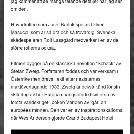
jag kommer att se många talande detaljer när jag ser
om den.
Huvudrollen som Josef Bartok spelas Oliver
Masucci, som är så bra och så trovärdig. Svenska
skådespelaren Rolf Lassgård medverkar i en av de
större rollerna också,.
Filmen bygger på en klassiska novellen “Schack” av
Stefan Zweig. Författaren föddes och var verksam i
Österrike men drevs i exil efter nazisternas
maktövertagande 1933. Zweig är också känd för sin
skildring av hur Europa changserade i sviterna av
första världskriget i boken Världen av igår: en
europées minnen. Den var en av inspirationskällorna
när Wes Anderson gjorde Grand Budapest Hotel.