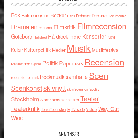
Bok
Böcker
Bokrecension
Deckare
Debaser
Dokumentär
Dans
Filmrecension
Dramaten
Filmkritik
ekonomi
indie
Konserter
Göteborg
Hårdrock
Konst
Hultsfred
Musik
Kulturpolitik
Musikfestival
Kultur
Medier
Recension
Politik
Popmusik
Musikvideo
Opera
Scen
samhälle
Rockmusik
recensioner
rock
skivnytt
Scenkonst
skivrecension
Spotify
Teater
Stockholm
Stockholms stadsteater
Teaterkritik
Way Out
tv
Video
Teaterrecension
TV-serie
West
ANNONSER