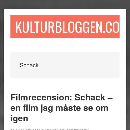
Hoppa
Hoppa
Hoppa
till
till
till
huvudinnehåll
det
sidfot
KULTURBLOGGEN.COM
primära
sidofältet
Schack
Filmrecension: Schack –
en film jag måste se om
igen