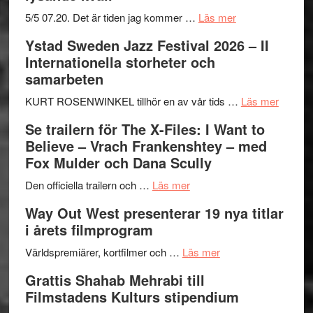
om
5/5 07.20. Det är tiden jag kommer …
Läs mer
Recension:
Ystad Sweden Jazz Festival 2026 – II
Håkan
Internationella storheter och
Hellström
samarbeten
–
Huskvarna
om
KURT ROSENWINKEL tillhör en av vår tids …
Läs mer
Folkets
Ystad
Se trailern för The X-Files: I Want to
Park
Swede
Believe – Vrach Frankenshtey – med
–
Jazz
Fox Mulder och Dana Scully
en
Festiva
om
helt
2026
Den officiella trailern och …
Läs mer
Se
lysande
–
Way Out West presenterar 19 nya titlar
trailern
kväll
II
i årets filmprogram
för
Internat
The
om
storhet
Världspremiärer, kortfilmer och …
Läs mer
X-
Way
och
Grattis Shahab Mehrabi till
Files:
Out
samarb
Filmstadens Kulturs stipendium
I
West