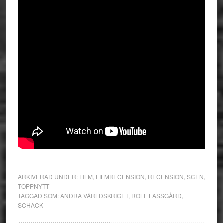
ARKIVERAD UNDER:
FILM
,
FILMRECENSION
,
RECENSION
,
SCEN
,
TOPPNYTT
TAGGAD SOM:
ANDRA VÄRLDSKRIGET
,
ROLF LASSGÅRD
,
SCHACK