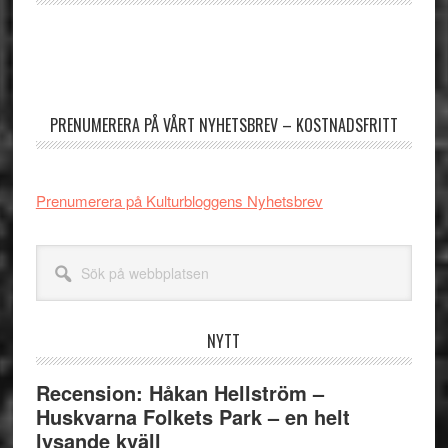
Primärt
sidofält
PRENUMERERA PÅ VÅRT NYHETSBREV – KOSTNADSFRITT
Prenumerera på Kulturbloggens Nyhetsbrev
Sök
på
webbplatsen
NYTT
Recension: Håkan Hellström –
Huskvarna Folkets Park – en helt
lysande kväll