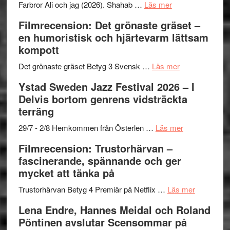
Want
presenterar
om
Farbror Ali och jag (2026). Shahab …
Läs mer
to
19
Grattis
Filmrecension: Det grönaste gräset –
Believe
nya
Shahab
en humoristisk och hjärtevarm lättsam
–
titlar
Mehrabi
kompott
Vrach
i
till
Frankenshtey
årets
Filmstadens
om
Det grönaste gräset Betyg 3 Svensk …
Läs mer
–
filmprogram
Kulturs
Filmrecension:
Ystad Sweden Jazz Festival 2026 – I
med
stipendium
Det
Delvis bortom genrens vidsträckta
Fox
grönaste
terräng
Mulder
gräset
och
–
om
29/7 - 2/8 Hemkommen från Österlen …
Läs mer
Dana
en
Ystad
Filmrecension: Trustorhärvan –
Scully
humoristisk
Sweden
fascinerande, spännande och ger
och
Jazz
mycket att tänka på
hjärtevarm
Festival
lättsam
2026
om
Trustorhärvan Betyg 4 Premiär på Netflix …
Läs mer
kompott
–
Filmrecens
Lena Endre, Hannes Meidal och Roland
I
Trustorhä
Pöntinen avslutar Scensommar på
Delvis
–