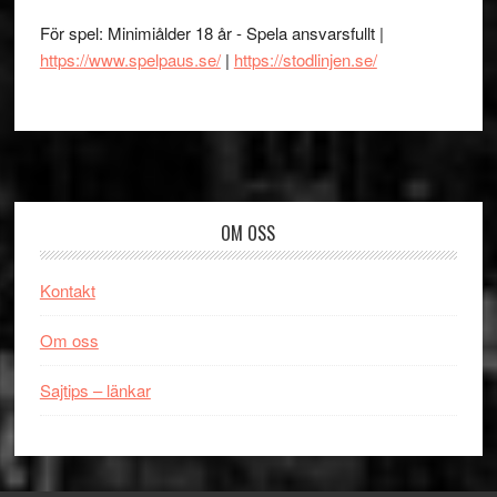
För spel: Minimiålder 18 år - Spela ansvarsfullt |
https://www.spelpaus.se/
|
https://stodlinjen.se/
Footer
OM OSS
Kontakt
Om oss
Sajtips – länkar