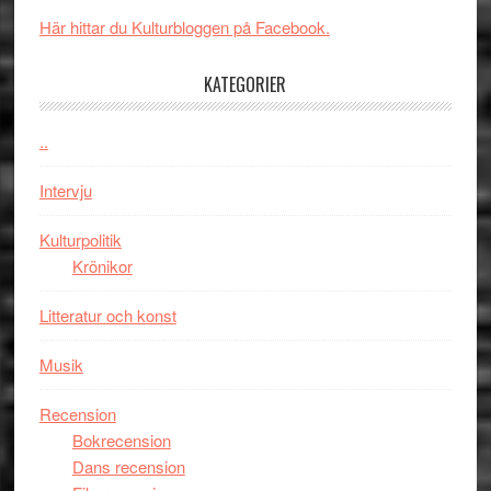
spännande
i
Här hittar du Kulturbloggen på Facebook.
med
tv4
en
med
KATEGORIER
Jackie
Vem
Chan
kan
..
i
styra
storform
Mauri?
Intervju
Kulturpolitik
Krönikor
Litteratur och konst
Musik
Recension
Bokrecension
Dans recension