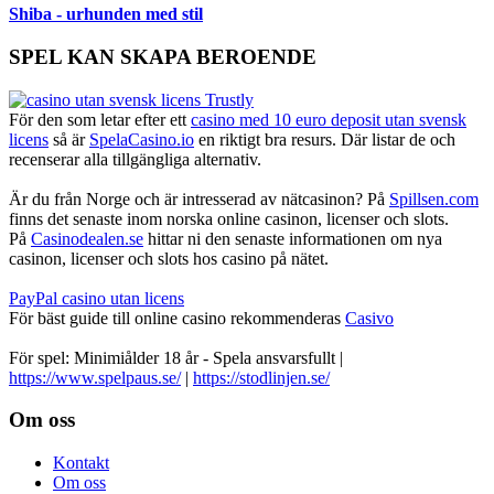
Shiba - urhunden med stil
SPEL KAN SKAPA BEROENDE
För den som letar efter ett
casino med 10 euro deposit utan svensk
licens
så är
SpelaCasino.io
en riktigt bra resurs. Där listar de och
recenserar alla tillgängliga alternativ.
Är du från Norge och är intresserad av nätcasinon? På
Spillsen.com
finns det senaste inom norska online casinon, licenser och slots.
På
Casinodealen.se
hittar ni den senaste informationen om nya
casinon, licenser och slots hos casino på nätet.
PayPal casino utan licens
För bäst guide till online casino rekommenderas
Casivo
För spel: Minimiålder 18 år - Spela ansvarsfullt |
https://www.spelpaus.se/
|
https://stodlinjen.se/
Footer
Om oss
Kontakt
Om oss