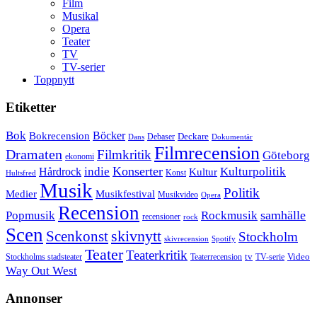
Film
Musikal
Opera
Teater
TV
TV-serier
Toppnytt
Etiketter
Bok
Bokrecension
Böcker
Deckare
Debaser
Dokumentär
Dans
Filmrecension
Dramaten
Filmkritik
Göteborg
ekonomi
Konserter
Hårdrock
indie
Kulturpolitik
Kultur
Konst
Hultsfred
Musik
Politik
Musikfestival
Medier
Musikvideo
Opera
Recension
samhälle
Popmusik
Rockmusik
recensioner
rock
Scen
skivnytt
Scenkonst
Stockholm
skivrecension
Spotify
Teater
Teaterkritik
Video
Stockholms stadsteater
tv
Teaterrecension
TV-serie
Way Out West
Annonser