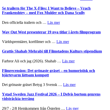
Folkets
Ystad
Park
Sweden
Se trailern för The X-Files: I Want to Believe – Vrach
–
Jazz
Frankenshtey – med Fox Mulder och Dana Scully
en
Festival
helt
2026
om
Den officiella trailern och …
Läs mer
lysande
–
Se
kväll
II
trailern
Way Out West presenterar 19 nya titlar i årets filmprogram
Internatione
för
storheter
The
om
Världspremiärer, kortfilmer och …
Läs mer
och
X-
Way
samarbeten
Files:
Out
Grattis Shahab Mehrabi till Filmstadens Kulturs stipendium
I
West
Want
presenterar
om
Farbror Ali och jag (2026). Shahab …
Läs mer
to
19
Grattis
Believe
nya
Shahab
Filmrecension: Det grönaste gräset – en humoristisk och
–
titlar
Mehrabi
hjärtevarm lättsam kompott
Vrach
i
till
Frankenshtey
årets
Filmstadens
–
om
Det grönaste gräset Betyg 3 Svensk …
Läs mer
filmprogram
Kulturs
med
Filmrecension:
stipendium
Fox
Det
Ystad Sweden Jazz Festival 2026 – I Delvis bortom genrens
Mulder
grönaste
vidsträckta terräng
och
gräset
Dana
–
om
29/7 - 2/8 Hemkommen från Österlen …
Läs mer