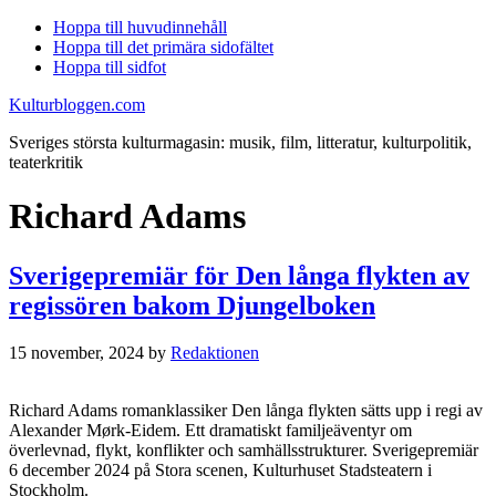
Hoppa till huvudinnehåll
Hoppa till det primära sidofältet
Hoppa till sidfot
Kulturbloggen.com
Sveriges största kulturmagasin: musik, film, litteratur, kulturpolitik,
teaterkritik
Richard Adams
Sverigepremiär för Den långa flykten av
regissören bakom Djungelboken
15 november, 2024
by
Redaktionen
Richard Adams romanklassiker Den långa flykten sätts upp i regi av
Alexander Mørk-Eidem. Ett dramatiskt familjeäventyr om
överlevnad, flykt, konflikter och samhällsstrukturer. Sverigepremiär
6 december 2024 på Stora scenen, Kulturhuset Stadsteatern i
Stockholm.