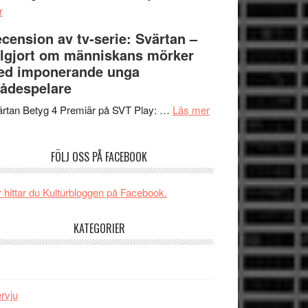
om
Edge
r
Nu
–
cension av tv-serie: Svärtan –
börjar
rolig
lgjort om människans mörker
valet
och
ed imponerande unga
synas
spännande
ådespelare
i
med
tv4
en
om
rtan Betyg 4 Premiär på SVT Play: …
Läs mer
med
Jackie
Recension
Vem
Chan
av
FÖLJ OSS PÅ FACEBOOK
kan
i
tv-
styra
storform
serie:
Mauri?
Svärtan
 hittar du Kulturbloggen på Facebook.
–
välgjort
KATEGORIER
om
människans
mörker
med
ervju
imponerande