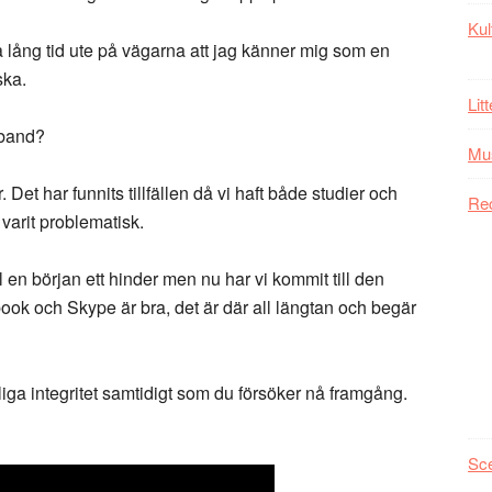
Kul
å lång tid ute på vägarna att jag känner mig som en
ska.
Lit
 band?
Mu
r. Det har funnits tillfällen då vi haft både studier och
Re
 varit problematisk.
ll en början ett hinder men nu har vi kommit till den
ook och Skype är bra, det är där all längtan och begär
liga integritet samtidigt som du försöker nå framgång.
Sc