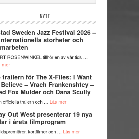
bplatsen
NYTT
tad Sweden Jazz Festival 2026 –
 Internationella storheter och
amarbeten
RT ROSENWINKEL tillhör en av vår tids …
om
s mer
Ystad
 trailern för The X-Files: I Want
Sweden
 Believe – Vrach Frankenshtey –
Jazz
d Fox Mulder och Dana Scully
Festival
2026
om
 officiella trailern och …
Läs mer
–
Se
y Out West presenterar 19 nya
II
trailern
tlar i årets filmprogram
Internationella
för
storheter
The
om
ldspremiärer, kortfilmer och …
Läs mer
och
X-
Way