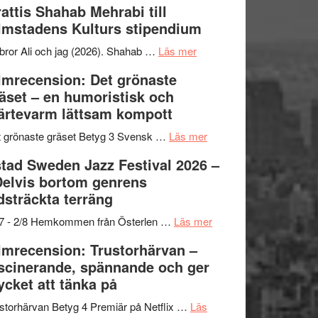
attis Shahab Mehrabi till
samarbeten
Files:
Out
lmstadens Kulturs stipendium
I
West
Want
presenterar
om
bror Ali och jag (2026). Shahab …
Läs mer
to
19
Grattis
lmrecension: Det grönaste
Believe
nya
Shahab
äset – en humoristisk och
–
titlar
Mehrabi
ärtevarm lättsam kompott
Vrach
i
till
Frankenshtey
årets
Filmstadens
om
 grönaste gräset Betyg 3 Svensk …
Läs mer
–
filmprogram
Kulturs
Filmrecension:
tad Sweden Jazz Festival 2026 –
med
stipendium
Det
Delvis bortom genrens
Fox
grönaste
dsträckta terräng
Mulder
gräset
och
–
om
/7 - 2/8 Hemkommen från Österlen …
Läs mer
Dana
en
Ystad
lmrecension: Trustorhärvan –
Scully
humoristisk
Sweden
scinerande, spännande och ger
och
Jazz
cket att tänka på
hjärtevarm
Festival
lättsam
2026
storhärvan Betyg 4 Premiär på Netflix …
Läs