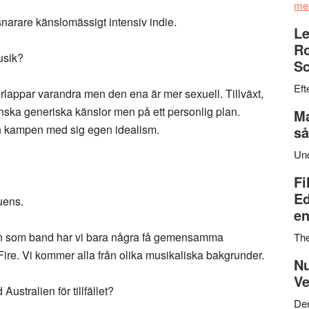
me
snarare känslomässigt intensiv indie.
Le
Ro
usik?
Sc
Eft
lappar varandra men den ena är mer sexuell. Tillväxt,
anska generiska känslor men på ett personlig plan.
Ma
och kampen med sig egen idealism.
så
Un
Fi
Ed
uens.
en
en som band har vi bara några få gemensamma
Th
ire. Vi kommer alla från olika musikaliska bakgrunder.
Nu
Ve
ustralien för tillfället?
Den