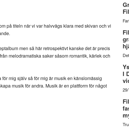
Gr
Fi
Far
m på titeln när vi var halvvägs klara med skivan och vi
Fi
sande.
gr
hj
ptalbum men så här retrospektivt kanske det är precis
Det
s från melodramatiska saker såsom romantik, kärlek och
Ys
I 
a för mig själv så för mig är musik en känslomässig
vi
 skapa musik för andra. Musik är en plattform för något
29
Fi
fa
my
Tru