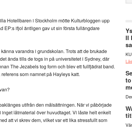
web
lla Hotellbaren i Stockholm mötte Kulturbloggen upp
d EP:s ifjol äntligen gav ut sin första fullängdare
Ys
II
s
 känna varandra i grundskolan. Trots att de brukade
KU
t ända tills de togs in på universitetet i Sydney, där
Lä
nnan The Jezabels tog form och blev ett fullfjädrat band.
Se
 referens som namnet på Hayleys katt.
to
me
ivan?
Den
ck baklänges utifrån den målsättningen. När vi påbörjade
Wa
 inget låtmaterial över huvudtaget. Vi låste helt enkelt
ti
med att vi skrev dem, vilket var ett lika stressfullt som
Vär