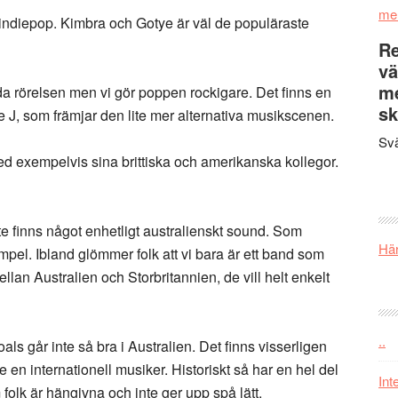
me
indiepop. Kimbra och Gotye är väl de populäraste
Re
vä
m
tida rörelsen men vi gör poppen rockigare. Det finns en
sk
le J, som främjar den lite mer alternativa musikscenen.
Svä
med exempelvis sina brittiska och amerikanska kollegor.
nte finns något enhetligt australienskt sound. Som
Här
ämpel. Ibland glömmer folk att vi bara är ett band som
ellan Australien och Storbritannien, de vill helt enkelt
..
als går inte så bra i Australien. Det finns visserligen
 en internationell musiker. Historiskt så har en hel del
Int
 folk är hängivna och inte ger upp spå lätt.