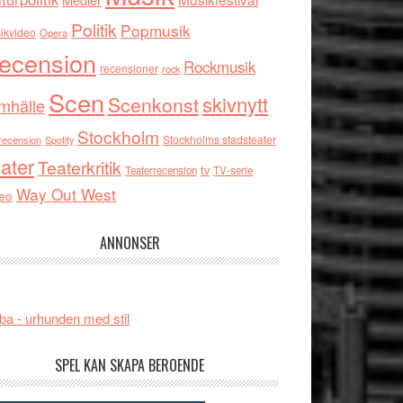
Politik
Popmusik
ikvideo
Opera
ecension
Rockmusik
recensioner
rock
Scen
skivnytt
Scenkonst
mhälle
Stockholm
Stockholms stadsteater
recension
Spotify
ater
Teaterkritik
tv
Teaterrecension
TV-serie
Way Out West
eo
ANNONSER
ba - urhunden med stil
SPEL KAN SKAPA BEROENDE