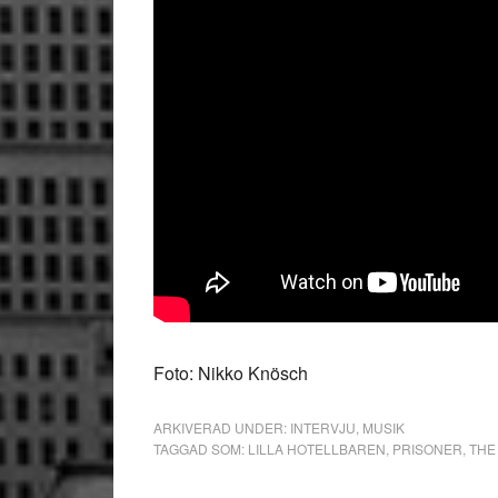
Foto: Nikko Knösch
ARKIVERAD UNDER:
INTERVJU
,
MUSIK
TAGGAD SOM:
LILLA HOTELLBAREN
,
PRISONER
,
THE