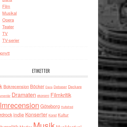
Film
Musikal
Opera
Teater
TV
TV-serier
pnytt
ETIKETTER
k
Böcker
Bokrecension
Deckare
Debaser
Dans
Dramaten
Filmkritik
umentär
ekonomi
ilmrecension
Göteborg
Hultsfred
indie
Konserter
rdrock
Kultur
Konst
Musik
turpolitik
Musikfestival
Medier