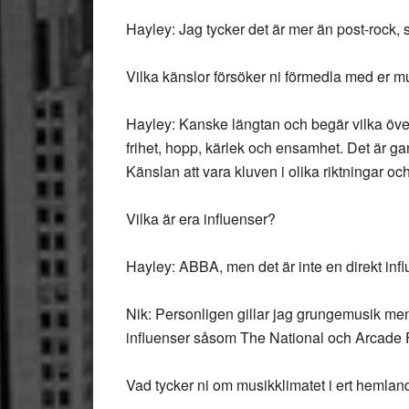
Hayley: Jag tycker det är mer än post-rock, 
Vilka känslor försöker ni förmedla med er m
Hayley: Kanske längtan och begär vilka över
frihet, hopp, kärlek och ensamhet. Det är g
Känslan att vara kluven i olika riktningar 
Vilka är era influenser?
Hayley: ABBA, men det är inte en direkt infl
Nik: Personligen gillar jag grungemusik m
influenser såsom The National och Arcade F
Vad tycker ni om musikklimatet i ert hemland A