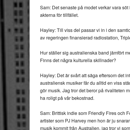
Sam: Det senaste på modet verkar vara söt 
akterna för tillfället.
Hayley: Till viss del passar vi in i den sam
av regeringen finansierad radiostation, Trip
Hur ställer sig australienska band jämfört 
Finns det några kulturella skillnader?
Hayley: Det är svårt att säga eftersom det i
australiensk musiker får du alltid en viss st
gör musik. Jag tror det beror på rivaliteten m
ha roligt på vår bekostnad.
Sam: Brittisk indie som Friendly Fires och Fo
artister som PJ Harvey men hon är ju snarare
musik kommit från Australien, jag tror vi som