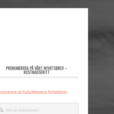
imärt
dofält
PRENUMERERA PÅ VÅRT NYHETSBREV –
KOSTNADSFRITT
numerera på Kulturbloggens Nyhetsbrev
k