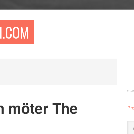
N.COM
Pr
si
n möter The
Pre
Sö
på