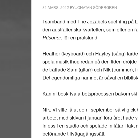
31 MARS, 2012
BY
JONATAN SÖDERGREN
I samband med The Jezabels spelning på Li
den australienska kvartetten, som efter en ra
Prisoner
, för en pratstund.
Heather (keyboard) och Hayley (sång) lärde
spela musik ihop redan på den tiden dröjde de
de träffade Sam (gitarr) och Nik (trummor), i
Det egendomliga namnet är såväl en biblisk
Kan ni beskriva arbetsprocessen bakom sk
Nik: Vi ville få ut den i september så vi gi
arbetet med skivan i januari föra året hade vi
in oss i en studio och spelade in låtar i takt 
belönande tillvägagångssätt.