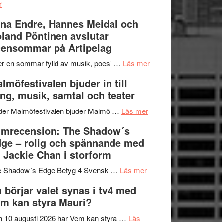
om
kompott
–
r
Filmrecension:
I
na Endre, Hannes Meidal och
Trustorhärvan
Delvis
land Pöntinen avslutar
–
bortom
ensommar på Artipelag
fascinerande,
genrens
spännande
vidsträckta
om
er en sommar fylld av musik, poesi …
Läs mer
och
terräng
Lena
lmöfestivalen bjuder in till
ger
Endre,
ng, musik, samtal och teater
mycket
Hannes
att
om
Meidal
der Malmöfestivalen bjuder Malmö …
Läs mer
tänka
Malmöfestivalen
och
lmrecension: The Shadow´s
på
bjuder
Roland
ge – rolig och spännande med
in
Pöntinen
 Jackie Chan i storform
till
avslutar
om
sång,
Scensommar
e Shadow´s Edge Betyg 4 Svensk …
Läs mer
Filmrecension:
musik,
på
 börjar valet synas i tv4 med
The
samtal
Artipelag
m kan styra Mauri?
Shadow
och
´s
teater
 10 augusti 2026 har Vem kan styra …
Läs