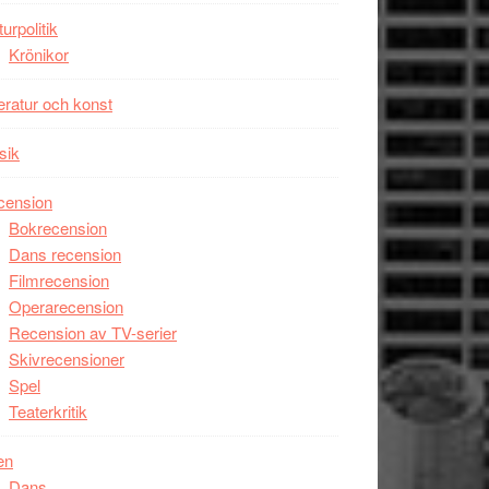
unga
turpolitik
skådespelare
Krönikor
teratur och konst
sik
cension
Bokrecension
Dans recension
Filmrecension
Operarecension
Recension av TV-serier
Skivrecensioner
Spel
Teaterkritik
en
Dans