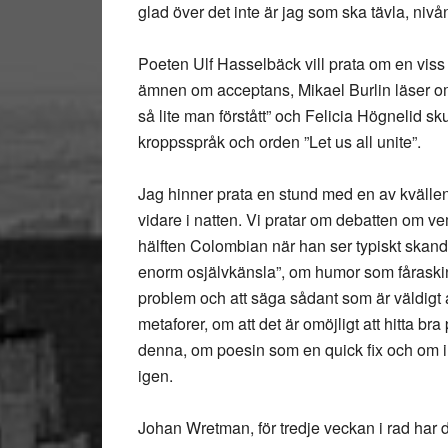
glad över det inte är jag som ska tävla, nivån
Poeten Ulf Hasselbäck vill prata om en viss s
ämnen om acceptans, Mikael Burlin läser om 
så lite man förstått” och Felicia Högnelid sku
kroppsspråk och orden ”Let us all unite”.
Jag hinner prata en stund med en av kvälle
vidare i natten. Vi pratar om debatten om vem
hälften Colombian när han ser typiskt skandi
enorm osjälvkänsla”, om humor som fåraski
problem och att säga sådant som är väldigt a
metaforer, om att det är omöjligt att hitta b
denna, om poesin som en quick fix och om intr
igen.
Johan Wretman, för tredje veckan i rad har du