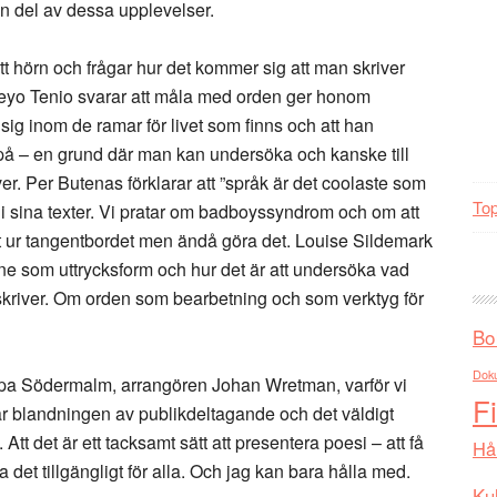
en del av dessa upplevelser.
t hörn och frågar hur det kommer sig att man skriver
Teyo Tenio svarar att måla med orden ger honom
sig inom de ramar för livet som finns och att han
 på – en grund där man kan undersöka och kanske till
. Per Butenas förklarar att ”språk är det coolaste som
Top
älv i sina texter. Vi pratar om badboyssyndrom och om att
 ut ur tangentbordet men ändå göra det. Louise Sildemark
nne som uttrycksform och hur det är att undersöka vad
kriver. Om orden som bearbetning och som verktyg för
Bo
Dok
appa Södermalm, arrangören Johan Wretman, varför vi
F
är blandningen av publikdeltagande och det väldigt
 Att det är ett tacksamt sätt att presentera poesi – att få
Hå
a det tillgängligt för alla. Och jag kan bara hålla med.
Kul