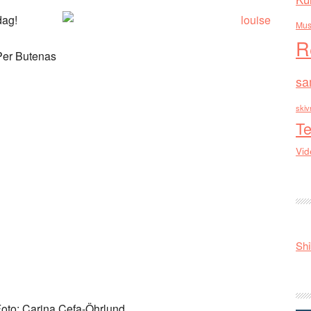
dag!
Mus
R
 Per Butenas
sa
skiv
Te
Vid
Shi
Foto: Carina Cefa-Öhrlund