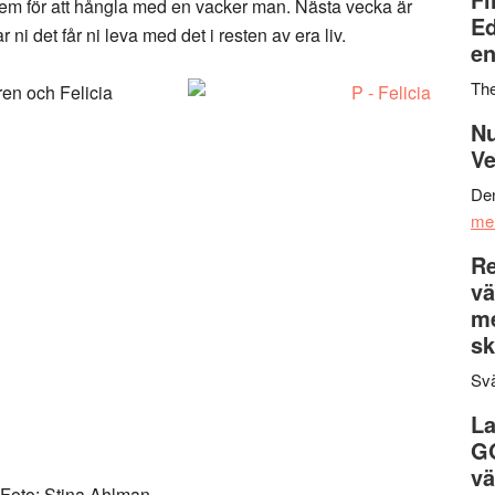
 hem för att hångla med en vacker man. Nästa vecka är
Ed
ni det får ni leva med det i resten av era liv.
en
Th
ren och Felicia
Nu
Ve
Den
me
Re
vä
m
sk
Svä
La
G
vä
 Foto: Stina Ahlman