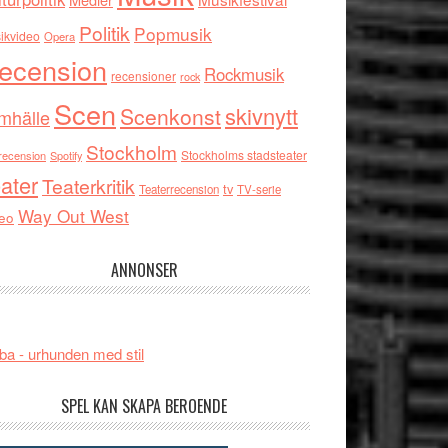
Politik
Popmusik
ikvideo
Opera
ecension
Rockmusik
recensioner
rock
Scen
skivnytt
Scenkonst
mhälle
Stockholm
Stockholms stadsteater
recension
Spotify
ater
Teaterkritik
tv
Teaterrecension
TV-serie
Way Out West
eo
ANNONSER
ba - urhunden med stil
SPEL KAN SKAPA BEROENDE