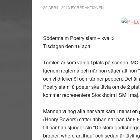
20 APRIL, 2013
BY
REDAKTIONEN
Södermalm Poetry slam – kval 3
Tisdagen den 16 april
Tomten är som vanligt plats på scenen, MC Lo
igenom reglerna och när hon säger att hon ”ä
och vi dricker öl och känner peppen. Det är
Poetry slam, 8 poeter ska tävla om de 2 plat
kommer representera Stockholm i SM i maj.
Mannen vi nog alla har varit kära i minst en
(Henry Bowers) sätter ribban när han får 9.
till när han sjunger sin ”De stora godisberg
brother, where art thou” och sedan är tävli