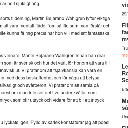
 är helt sjukligt hög.
vi
29
orts fildelning, Martin Bejarano Wahlgren lyfter viktiga
Fi
att vara mentalt flådd, ”om så lite som man förstår och
fa
lle kunna få mig precis när hon vill med sitt fantastiska
my
Tru
me
ns vinnare, Martin Bejarano Wahlgren innan han drar
 som är svensk och hur det varit för honom att vara till
Le
navisk ut. Vi pratar om att ”självkänsla kan vara en
Ro
nn med dess beskaffenhet och förmåga att belysa
Sc
llvarligt och svårberört. Vi pratar om att samla på
Eft
ra poesi om man inte ser det live under kvällar som
Ma
yck som blir uttryck och vidare för att bli ett intryck
så
Un
 lyckats igen. Fylld av kärlek konstaterar jag att poesi
Fi