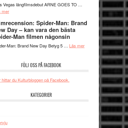
Mauri?
Svärtan
rs Vegas långfilmsdebut ARNE GOES TO …
om
–
s mer
Lars
välgjort
lmrecension: Spider-Man: Brand
Vegas
om
w Day – kan vara den bästa
långfilmsdebut
människans
ider-Man filmen någonsin
ARNE
mörker
GOES
om
med
ider-Man: Brand New Day Betyg 5 …
Läs mer
TO
Filmrecension:
imponerande
SPACE
Spider-
unga
FÖLJ OSS PÅ FACEBOOK
får
Man:
skådespelare
världspremiär
Brand
i
New
 hittar du Kulturbloggen på Facebook.
Toronto
Day
–
KATEGORIER
kan
vara
den
bästa
ervju
Spider-