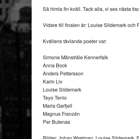
Så himla fin kväll. Tack alla, vi ses nästa tis
Vidare till finalen är: Louise Sildemark och
Kvällens tävlande poeter var:
Simone Månstråle Kennerfalk
Anna Bock
Anders Pettersson
Karin Liv
Louise Sildemark
Teyo Tenio
Maria Garfjell
Magnus Franzén
Per Butenas
Bilder: Johan Wretman, Louise Sildemark. 