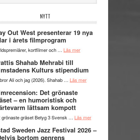
bplatsen
NYTT
y Out West presenterar 19 nya
tlar i årets filmprogram
om
ldspremiärer, kortfilmer och …
Läs mer
Way
attis Shahab Mehrabi till
Out
lmstadens Kulturs stipendium
West
presenterar
om
bror Ali och jag (2026). Shahab …
Läs mer
19
Grattis
lmrecension: Det grönaste
nya
Shahab
äset – en humoristisk och
titlar
Mehrabi
ärtevarm lättsam kompott
i
till
årets
Filmstadens
om
 grönaste gräset Betyg 3 Svensk …
Läs mer
filmprogram
Kulturs
Filmrecension:
tad Sweden Jazz Festival 2026 –
stipendium
Det
Delvis bortom genrens
grönaste