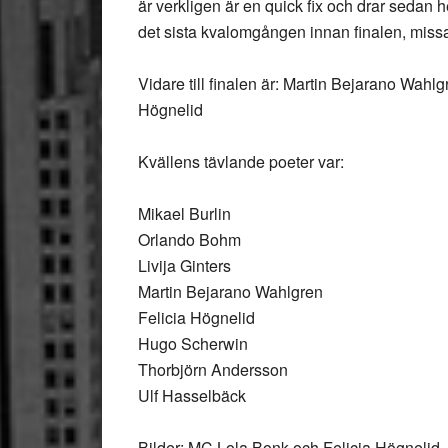
är verkligen är en quick fix och drar sedan
det sista kvalomgången innan finalen, missar 
Vidare till finalen är: Martin Bejarano Wahlg
Högnelid
Kvällens tävlande poeter var:
Mikael Burlin
Orlando Bohm
Livija Ginters
Martin Bejarano Wahlgren
Felicia Högnelid
Hugo Scherwin
Thorbjörn Andersson
Ulf Hasselbäck
Bilder: MC Lola Bonk och Felicia Högnelid.