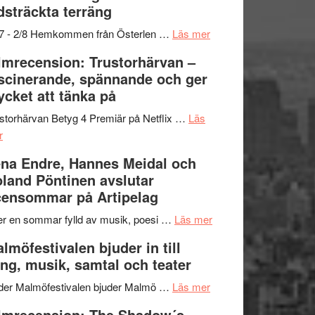
dsträckta terräng
gräset
–
om
/7 - 2/8 Hemkommen från Österlen …
Läs mer
en
Ystad
lmrecension: Trustorhärvan –
humoristisk
Sweden
scinerande, spännande och ger
och
Jazz
cket att tänka på
hjärtevarm
Festival
lättsam
2026
storhärvan Betyg 4 Premiär på Netflix …
Läs
om
kompott
–
r
Filmrecension:
I
na Endre, Hannes Meidal och
Trustorhärvan
Delvis
land Pöntinen avslutar
–
bortom
ensommar på Artipelag
fascinerande,
genrens
spännande
vidsträckta
om
er en sommar fylld av musik, poesi …
Läs mer
och
terräng
Lena
lmöfestivalen bjuder in till
ger
Endre,
ng, musik, samtal och teater
mycket
Hannes
att
om
Meidal
der Malmöfestivalen bjuder Malmö …
Läs mer
tänka
Malmöfestivalen
och
lmrecension: The Shadow´s