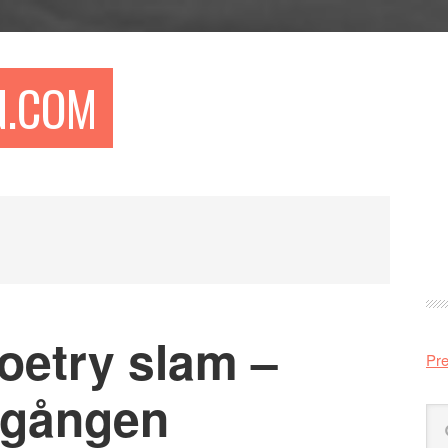
N.COM
Pr
si
etry slam –
Pre
mgången
Sö
på