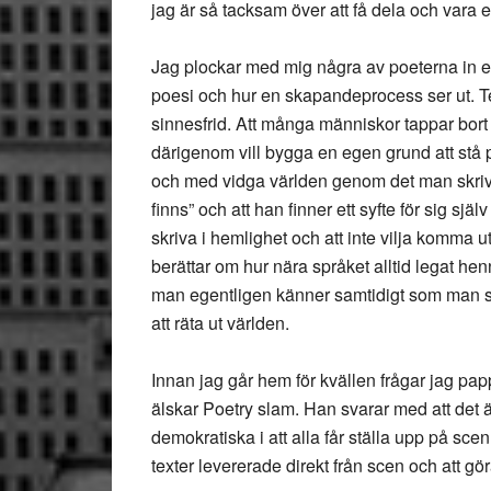
jag är så tacksam över att få dela och vara 
Jag plockar med mig några av poeterna in et
poesi och hur en skapandeprocess ser ut. 
sinnesfrid. Att många människor tappar bort 
därigenom vill bygga en egen grund att stå
och med vidga världen genom det man skriver
finns” och att han finner ett syfte för sig sj
skriva i hemlighet och att inte vilja komma
berättar om hur nära språket alltid legat he
man egentligen känner samtidigt som man s
att räta ut världen.
Innan jag går hem för kvällen frågar jag p
älskar Poetry slam. Han svarar med att det 
demokratiska i att alla får ställa upp på scen.
texter levererade direkt från scen och att gör