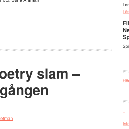
La
Lä
Fi
Ne
Sp
Sp
etry slam –
Här
mgången
..
Int