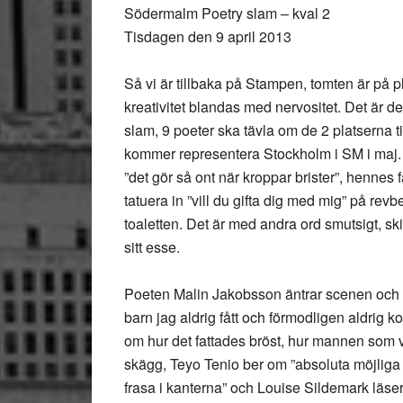
Södermalm Poetry slam – kval 2
Tisdagen den 9 april 2013
Så vi är tillbaka på Stampen, tomten är på p
kreativitet blandas med nervositet. Det är d
slam, 9 poeter ska tävla om de 2 platserna ti
kommer representera Stockholm i SM i maj.
”det gör så ont när kroppar brister”, hennes 
tatuera in ”vill du gifta dig med mig” på rev
toaletten. Det är med andra ord smutsigt, ski
sitt esse.
Poeten Malin Jakobsson äntrar scenen och ka
barn jag aldrig fått och förmodligen aldrig 
om hur det fattades bröst, hur mannen som 
skägg, Teyo Tenio ber om ”absoluta möjliga
frasa i kanterna” och Louise Sildemark läser