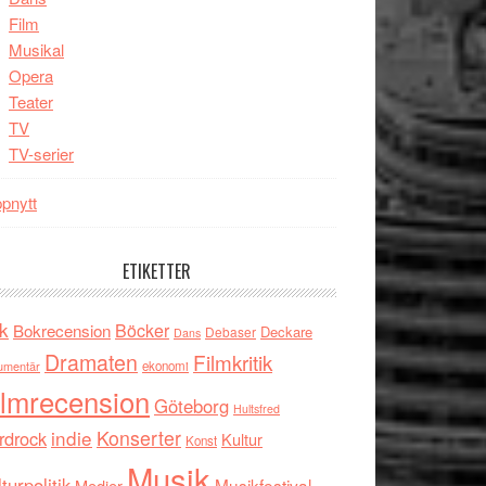
Film
Musikal
Opera
Teater
TV
TV-serier
pnytt
ETIKETTER
k
Böcker
Bokrecension
Deckare
Debaser
Dans
Dramaten
Filmkritik
umentär
ekonomi
ilmrecension
Göteborg
Hultsfred
indie
Konserter
rdrock
Kultur
Konst
Musik
turpolitik
Musikfestival
Medier