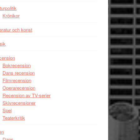
Man
turpolitik
filmen
Krönikor
någonsin
teratur och konst
sik
cension
Bokrecension
Dans recension
Filmrecension
Operarecension
Recension av TV-serier
Skivrecensioner
Spel
Teaterkritik
en
Dans