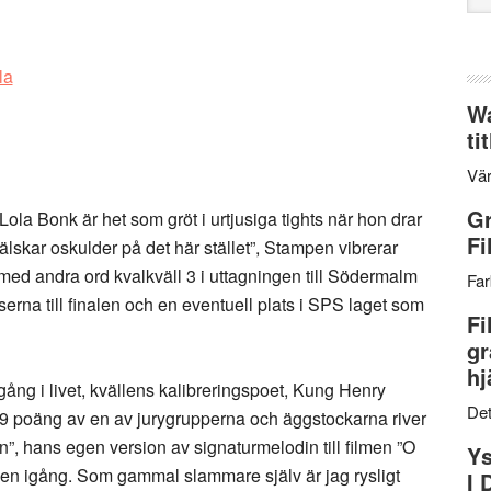
web
Wa
ti
Vär
Gr
la Bonk är het som gröt i urtjusiga tights när hon drar
Fi
lskar oskulder på det här stället”, Stampen vibrerar
 med andra ord kvalkväll 3 i uttagningen till Södermalm
Far
serna till finalen och en eventuell plats i SPS laget som
Fi
gr
hj
 gång i livet, kvällens kalibreringspoet, Kung Henry
Det
99 poäng av en av jurygrupperna och äggstockarna river
en”, hans egen version av signaturmelodin till filmen ”O
Ys
ngen igång. Som gammal slammare själv är jag rysligt
I 