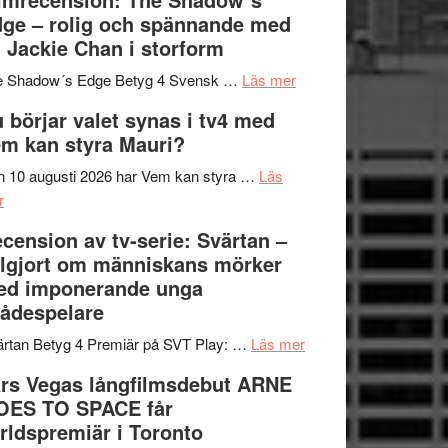
på
bjuder
Roland
ge – rolig och spännande med
in
Pöntinen
 Jackie Chan i storform
till
avslutar
om
sång,
Scensommar
e Shadow´s Edge Betyg 4 Svensk …
Läs mer
Filmrecension:
musik,
på
 börjar valet synas i tv4 med
The
samtal
Artipelag
m kan styra Mauri?
Shadow
och
´s
teater
 10 augusti 2026 har Vem kan styra …
Läs
om
Edge
r
Nu
–
cension av tv-serie: Svärtan –
börjar
rolig
lgjort om människans mörker
valet
och
ed imponerande unga
synas
spännande
ådespelare
i
med
tv4
en
om
rtan Betyg 4 Premiär på SVT Play: …
Läs mer
med
Jackie
Recension
rs Vegas långfilmsdebut ARNE
Vem
Chan
av
OES TO SPACE får
kan
i
tv-
rldspremiär i Toronto
styra
storform
serie: