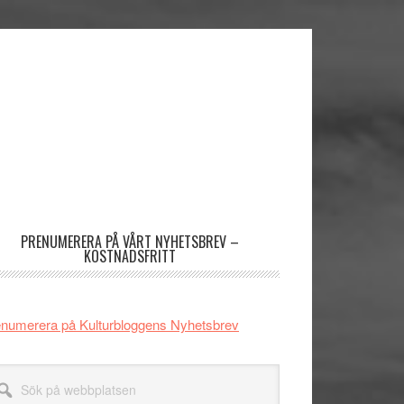
imärt
dofält
PRENUMERERA PÅ VÅRT NYHETSBREV –
KOSTNADSFRITT
numerera på Kulturbloggens Nyhetsbrev
k