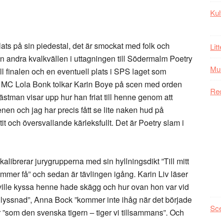
Kul
lats på sin piedestal, det är smockat med folk och
Lit
en andra kvalkvällen i uttagningen till Södermalm Poetry
Mu
ll finalen och en eventuell plats i SPS laget som
 MC Lola Bonk tolkar Karin Boye på scen med orden
Re
fästman visar upp hur han friat till henne genom att
benen och jag har precis fått se lite naken hud på
tit och översvallande kärleksfullt. Det är Poetry slam i
librerar jurygrupperna med sin hyllningsdikt ”Till mitt
kommer få” och sedan är tävlingen igång. Karin Liv läser
ville kyssa henne hade skägg och hur ovan hon var vid
 lyssnad”, Anna Bock ”kommer inte ihåg när det började
Sc
 ”som den svenska tigern – tiger vi tillsammans”. Och