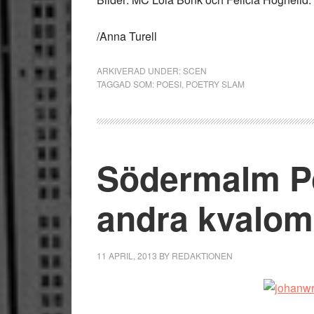
/Anna Turell
ARKIVERAD UNDER:
SCEN
TAGGAD SOM:
POESI
,
POETRY SLAM
Södermalm Po
andra kvalo
11 APRIL, 2013
BY
REDAKTIONEN