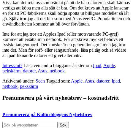
Visst kan det reta oss som väntat på att de här datorerna skall kännas
vettiga att köpa men alla sätt är bra. Om det krävs att Apple lanserar
en för att PC-fabrikerna skall börja spotta ut billigare modeller så låt
gå. Själv tror jag att det blir som med Asus eeePC. Populariteten och
användbarheten kommer att bli över förväntan.
Inte för att jag tror att Apples Ipad (eller motsvarande PC-grej)
kommer att ersätta min netbook. För att skriva mycket behövs ett
fysiskt tangentbord. Det kanske är en generationsgrej men jag tror
inte det. Men för soff- eller sängsurfande, läsa på tåg och så vidare
är Ipad-liknande datorer ett givet alternativ.
Intressant?
Läs även andra bloggares åsikter om
Ipad
,
Apple
,
pekskärm
,
datorer
,
Asus
,
netbook
Arkiverad under:
Scen
Taggad som:
Apple
,
Asus
,
datorer
,
Ipad
,
netbook
,
pekskärm
Primärt
Prenumerera på vårt nyhetsbrev – kostnadsfritt
sidofält
Prenumerera på Kulturbloggens Nyhetsbrev
Sök
på