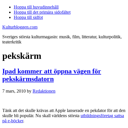
Hoppa till huvudinnehåll
Hoppa till det primära sidofältet
Hoppa till sidfot
Kulturbloggen.com
Sveriges största kulturmagasin: musik, film, litteratur, kulturpolitik,
teaterkritik
pekskärm
Ipad kommer att öppna vägen för
pekskärmsdatorn
7 mars, 2010
by
Redaktionen
Tänk att det skulle krävas att Apple lanserade en pekdator för att den
skulle bli populär. Nu skall världens största
utbildningsföretag sattsa
på e-böcker
.