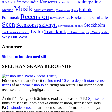
Konserter
Hårdrock
indie
Kulturpolitik
Kultur
Konst
Hultsfred
Musik
Politik
Musikfestival
Medier
Musikvideo
Opera
Recension
samhälle
Popmusik
Rockmusik
recensioner
rock
Scen
skivnytt
Scenkonst
Stockholm
skivrecension
Spotify
Teater
Teaterkritik
Video
Stockholms stadsteater
tv
Teaterrecension
TV-serie
Way Out West
Annonser
Shiba - urhunden med stil
SPEL KAN SKAPA BEROENDE
För den som letar efter ett
casino med 10 euro deposit utan svensk
licens
så är
SpelaCasino.io
en riktigt bra resurs. Där listar de och
recenserar alla tillgängliga alternativ.
Är du från Norge och är intresserad av nätcasinon? På
Spillsen.com
finns det senaste inom norska online casinon, licenser och slots.
På
Casinodealen.se
hittar ni den senaste informationen om nya