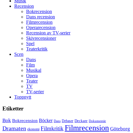
Musik
skådespelare
Recension
Bokrecension
Dans recension
Filmrecension
Operarecension
Recension av TV-serier
Skivrecensioner
Spel
Teaterkritik
Scen
Dans
Film
Musikal
Opera
Teater
TV
TV-serier
Toppnytt
Etiketter
Bok
Bokrecension
Böcker
Deckare
Debaser
Dokumentär
Dans
Filmrecension
Dramaten
Filmkritik
Göteborg
ekonomi