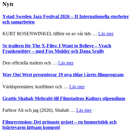
webbplatsen
Nytt
Ystad Sweden Jazz Festival 2026 – II Internationella storheter
och samarbeten
om
KURT ROSENWINKEL tillhör en av vår tids …
Läs mer
Ystad
Sweden
Se trailern för The X-Files: I Want to Believe – Vrach
Jazz
Frankenshtey – med Fox Mulder och Dana Scully
Festival
2026
om
Den officiella trailern och …
Läs mer
–
Se
II
trailern
Way Out West presenterar 19 nya titlar i årets filmprogram
Internatione
för
storheter
The
om
Världspremiärer, kortfilmer och …
Läs mer
och
X-
Way
samarbeten
Files:
Out
Grattis Shahab Mehrabi till Filmstadens Kulturs stipendium
I
West
Want
presenterar
om
Farbror Ali och jag (2026). Shahab …
Läs mer
to
19
Grattis
Believe
nya
Shahab
Filmrecension: Det grönaste gräset – en humoristisk och
–
titlar
Mehrabi
hjärtevarm lättsam kompott
Vrach
i
till
Frankenshtey