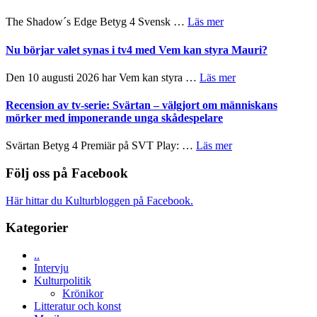
till
Scensommar
sång,
om
The Shadow´s Edge Betyg 4 Svensk …
Läs mer
på
musik,
Filmrecension:
Artipelag
samtal
The
Nu börjar valet synas i tv4 med Vem kan styra Mauri?
och
Shadow
teater
´s
om
Den 10 augusti 2026 har Vem kan styra …
Läs mer
Edge
Nu
–
börjar
Recension av tv-serie: Svärtan – välgjort om människans
rolig
valet
mörker med imponerande unga skådespelare
och
synas
spännande
i
om
Svärtan Betyg 4 Premiär på SVT Play: …
Läs mer
med
tv4
Recension
en
med
av
Följ oss på Facebook
Jackie
Vem
tv-
Chan
kan
serie:
i
Här hittar du Kulturbloggen på Facebook.
styra
Svärtan
storform
Mauri?
–
Kategorier
välgjort
om
..
människans
Intervju
mörker
Kulturpolitik
med
Krönikor
imponerande
Litteratur och konst
unga