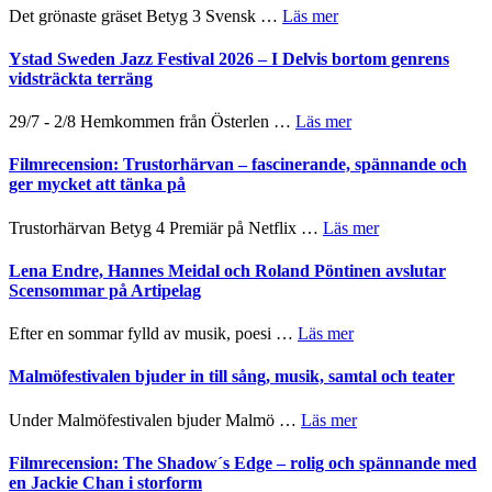
årets
Filmstadens
–
om
Det grönaste gräset Betyg 3 Svensk …
Läs mer
filmprogram
Kulturs
med
Filmrecension:
stipendium
Fox
Det
Ystad Sweden Jazz Festival 2026 – I Delvis bortom genrens
Mulder
grönaste
vidsträckta terräng
och
gräset
Dana
–
om
29/7 - 2/8 Hemkommen från Österlen …
Läs mer
Scully
en
Ystad
humoristisk
Sweden
Filmrecension: Trustorhärvan – fascinerande, spännande och
och
Jazz
ger mycket att tänka på
hjärtevarm
Festival
lättsam
2026
om
Trustorhärvan Betyg 4 Premiär på Netflix …
Läs mer
kompott
–
Filmrecension:
I
Trustorhärvan
Lena Endre, Hannes Meidal och Roland Pöntinen avslutar
Delvis
–
Scensommar på Artipelag
bortom
fascinerande,
genrens
spännande
om
Efter en sommar fylld av musik, poesi …
Läs mer
vidsträckta
och
Lena
terräng
ger
Endre,
Malmöfestivalen bjuder in till sång, musik, samtal och teater
mycket
Hannes
att
Meidal
om
Under Malmöfestivalen bjuder Malmö …
Läs mer
tänka
och
Malmöfestivalen
på
Roland
bjuder
Filmrecension: The Shadow´s Edge – rolig och spännande med
Pöntinen
in
en Jackie Chan i storform
avslutar