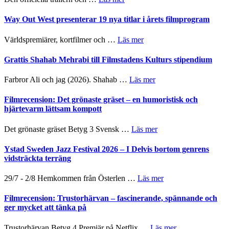
lysande
–
Se
kväll
II
trailern
Way Out West presenterar 19 nya titlar i årets filmprogram
Internatione
för
storheter
The
om
Världspremiärer, kortfilmer och …
Läs mer
och
X-
Way
samarbeten
Files:
Out
Grattis Shahab Mehrabi till Filmstadens Kulturs stipendium
I
West
Want
presenterar
om
Farbror Ali och jag (2026). Shahab …
Läs mer
to
19
Grattis
Believe
nya
Shahab
Filmrecension: Det grönaste gräset – en humoristisk och
–
titlar
Mehrabi
hjärtevarm lättsam kompott
Vrach
i
till
Frankenshtey
årets
Filmstadens
–
om
Det grönaste gräset Betyg 3 Svensk …
Läs mer
filmprogram
Kulturs
med
Filmrecension:
stipendium
Fox
Det
Ystad Sweden Jazz Festival 2026 – I Delvis bortom genrens
Mulder
grönaste
vidsträckta terräng
och
gräset
Dana
–
om
29/7 - 2/8 Hemkommen från Österlen …
Läs mer
Scully
en
Ystad
humoristisk
Sweden
Filmrecension: Trustorhärvan – fascinerande, spännande och
och
Jazz
ger mycket att tänka på
hjärtevarm
Festival
lättsam
2026
om
Trustorhärvan Betyg 4 Premiär på Netflix …
Läs mer