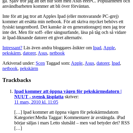
gå. Själv tror jag att det blir som med Asus eeePC. Populariteten och
användbarheten kommer att bli över förväntan.
Inte för att jag tror att Apples Ipad (eller motsvarande PC-grej)
kommer att ersätta min netbook. För att skriva mycket behövs ett
fysiskt tangentbord. Det kanske är en generationsgrej men jag tror
inte det. Men för soff- eller sängsurfande, läsa på tåg och så vidare
är Ipad-liknande datorer ett givet alternativ.
Intressant?
Läs även andra bloggares åsikter om
Ipad
,
Apple
,
pekskärm
,
datorer
,
Asus
,
netbook
Arkiverad under:
Scen
Taggad som:
Apple
,
Asus
,
datorer
,
Ipad
,
netbook
,
pekskärm
Läsarkommentarer
Trackbacks
Ipad kommer att öppna vägen för pekskärmsdatorn |
NUUT - svensk läsplatta
skriver:
11 mars, 2010 kl. 11:05
[…] Ipad kommer att öppna vägen för pekskärmsdatorn
Kategorier:Media Taggar: Kommentarer är avstängda. iPad
börjar säljas i mars Letto slutsåld – men vad betyder det? RSS
[…]