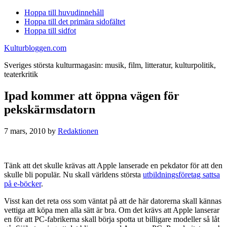
Hoppa till huvudinnehåll
Hoppa till det primära sidofältet
Hoppa till sidfot
Kulturbloggen.com
Sveriges största kulturmagasin: musik, film, litteratur, kulturpolitik,
teaterkritik
Ipad kommer att öppna vägen för
pekskärmsdatorn
7 mars, 2010
by
Redaktionen
Tänk att det skulle krävas att Apple lanserade en pekdator för att den
skulle bli populär. Nu skall världens största
utbildningsföretag sattsa
på e-böcker
.
Visst kan det reta oss som väntat på att de här datorerna skall kännas
vettiga att köpa men alla sätt är bra. Om det krävs att Apple lanserar
en för att PC-fabrikerna skall börja spotta ut billigare modeller så låt