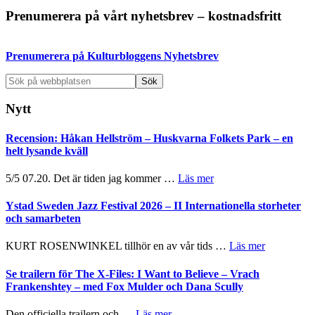
Primärt
Prenumerera på vårt nyhetsbrev – kostnadsfritt
sidofält
Prenumerera på Kulturbloggens Nyhetsbrev
Sök
på
webbplatsen
Nytt
Recension: Håkan Hellström – Huskvarna Folkets Park – en
helt lysande kväll
om
5/5 07.20. Det är tiden jag kommer …
Läs mer
Recension:
Håkan
Ystad Sweden Jazz Festival 2026 – II Internationella storheter
Hellström
och samarbeten
–
Huskvarna
om
KURT ROSENWINKEL tillhör en av vår tids …
Läs mer
Folkets
Ystad
Park
Sweden
Se trailern för The X-Files: I Want to Believe – Vrach
–
Jazz
Frankenshtey – med Fox Mulder och Dana Scully
en
Festival
helt
2026
om
Den officiella trailern och …
Läs mer