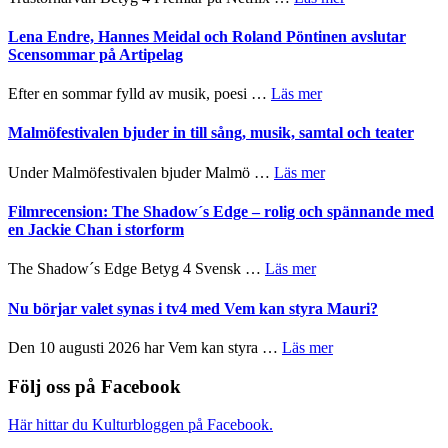
kompott
–
Filmrecension:
I
Trustorhärvan
Lena Endre, Hannes Meidal och Roland Pöntinen avslutar
Delvis
–
Scensommar på Artipelag
bortom
fascinerande,
genrens
spännande
om
Efter en sommar fylld av musik, poesi …
Läs mer
vidsträckta
och
Lena
terräng
ger
Endre,
Malmöfestivalen bjuder in till sång, musik, samtal och teater
mycket
Hannes
att
Meidal
om
Under Malmöfestivalen bjuder Malmö …
Läs mer
tänka
och
Malmöfestivalen
på
Roland
bjuder
Filmrecension: The Shadow´s Edge – rolig och spännande med
Pöntinen
in
en Jackie Chan i storform
avslutar
till
Scensommar
sång,
om
The Shadow´s Edge Betyg 4 Svensk …
Läs mer
på
musik,
Filmrecension:
Artipelag
samtal
The
Nu börjar valet synas i tv4 med Vem kan styra Mauri?
och
Shadow
teater
´s
om
Den 10 augusti 2026 har Vem kan styra …
Läs mer
Edge
Nu
–
börjar
Följ oss på Facebook
rolig
valet
och
synas
Här hittar du Kulturbloggen på Facebook.
spännande
i
med