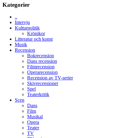
tv4
Kategorier
en
med
Jackie
Vem
Chan
..
kan
i
Intervju
styra
storform
Kulturpolitik
Mauri?
Krönikor
Litteratur och konst
Musik
Recension
Bokrecension
Dans recension
Filmrecension
Operarecension
Recension av TV-serier
Skivrecensioner
Spel
Teaterkritik
Scen
Dans
Film
Musikal
Opera
Teater
TV