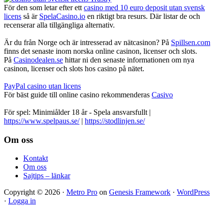
För den som letar efter ett
casino med 10 euro deposit utan svensk
licens
så är
SpelaCasino.io
en riktigt bra resurs. Där listar de och
recenserar alla tillgängliga alternativ.
Är du från Norge och är intresserad av nätcasinon? På
Spillsen.com
finns det senaste inom norska online casinon, licenser och slots.
På
Casinodealen.se
hittar ni den senaste informationen om nya
casinon, licenser och slots hos casino på nätet.
PayPal casino utan licens
För bäst guide till online casino rekommenderas
Casivo
För spel: Minimiålder 18 år - Spela ansvarsfullt |
https://www.spelpaus.se/
|
https://stodlinjen.se/
Footer
Om oss
Kontakt
Om oss
Sajtips – länkar
Copyright © 2026 ·
Metro Pro
on
Genesis Framework
·
WordPress
·
Logga in