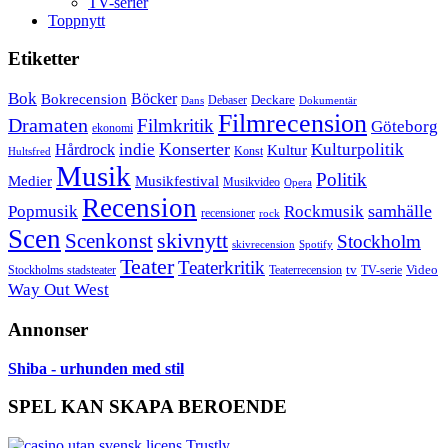
TV-serier
Toppnytt
Etiketter
Bok
Bokrecension
Böcker
Deckare
Debaser
Dokumentär
Dans
Filmrecension
Dramaten
Filmkritik
Göteborg
ekonomi
Konserter
Hårdrock
indie
Kulturpolitik
Kultur
Konst
Hultsfred
Musik
Politik
Musikfestival
Medier
Musikvideo
Opera
Recension
samhälle
Popmusik
Rockmusik
recensioner
rock
Scen
skivnytt
Scenkonst
Stockholm
skivrecension
Spotify
Teater
Teaterkritik
Video
Stockholms stadsteater
tv
Teaterrecension
TV-serie
Way Out West
Annonser
Shiba - urhunden med stil
SPEL KAN SKAPA BEROENDE