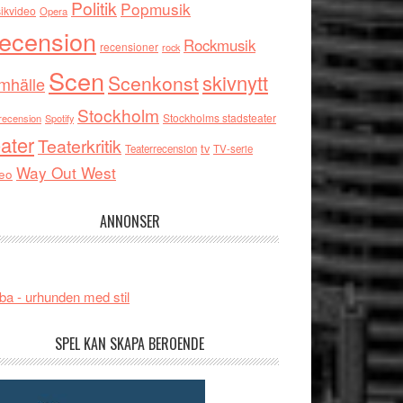
Politik
Popmusik
ikvideo
Opera
ecension
Rockmusik
recensioner
rock
Scen
skivnytt
Scenkonst
mhälle
Stockholm
Stockholms stadsteater
recension
Spotify
ater
Teaterkritik
tv
Teaterrecension
TV-serie
Way Out West
eo
ANNONSER
ba - urhunden med stil
SPEL KAN SKAPA BEROENDE