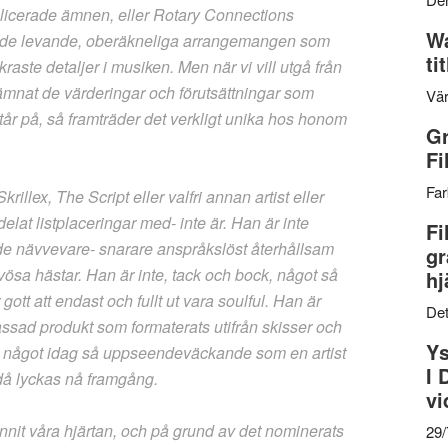
plicerade ämnen, eller Rotary Connections
Wa
r de levande, oberäkneliga arrangemangen som
ti
raste detaljer i musiken. Men när vi vill utgå från
ämnat de värderingar och förutsättningar som
Vär
år på, så framträder det verkligt unika hos honom
Gr
Fi
Far
illex, The Script eller valfri annan artist eller
lat listplaceringar med- inte är. Han är inte
Fi
de nävvevare- snarare anspråkslöst återhållsam
gr
sa hästar. Han är inte, tack och bock, något så
hj
gott att endast och fullt ut vara soulful. Han är
Det
sad produkt som formaterats utifrån skisser och
Ys
han något idag så uppseendeväckande som en artist
I 
då lyckas nå framgång.
vi
nnit våra hjärtan, och på grund av det nominerats
29