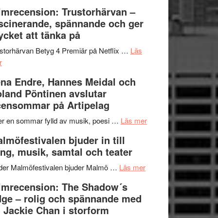
Dana
en
Ystad
lmrecension: Trustorhärvan –
Scully
humoristisk
Sweden
scinerande, spännande och ger
och
Jazz
cket att tänka på
hjärtevarm
Festival
lättsam
2026
storhärvan Betyg 4 Premiär på Netflix …
Läs
om
kompott
–
r
Filmrecension:
I
na Endre, Hannes Meidal och
Trustorhärvan
Delvis
land Pöntinen avslutar
–
bortom
ensommar på Artipelag
fascinerande,
genrens
spännande
vidsträckta
om
er en sommar fylld av musik, poesi …
Läs mer
och
terräng
Lena
lmöfestivalen bjuder in till
ger
Endre,
ng, musik, samtal och teater
mycket
Hannes
att
om
Meidal
der Malmöfestivalen bjuder Malmö …
Läs mer
tänka
Malmöfestivalen
och
lmrecension: The Shadow´s
på
bjuder
Roland
ge – rolig och spännande med
in
Pöntinen
 Jackie Chan i storform
till
avslutar