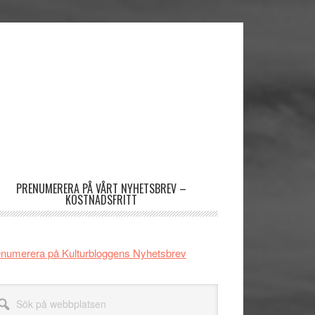
imärt
dofält
PRENUMERERA PÅ VÅRT NYHETSBREV –
KOSTNADSFRITT
numerera på Kulturbloggens Nyhetsbrev
k