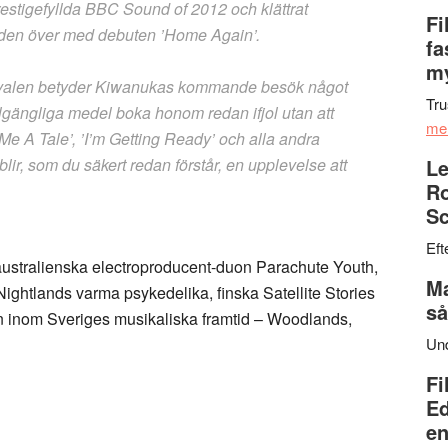
estigefyllda BBC Sound of 2012 och klättrat
Fi
ärlden över med debuten ’Home Again’.
fa
my
stivalen betyder Kiwanukas kommande besök något
Tru
illgängliga medel boka honom redan ifjol utan att
me
l Me A Tale’, ’I’m Getting Ready’ och alla andra
t blir, som du säkert redan förstår, en upplevelse att
Le
Ro
Sc
Eft
australienska electroproducent-duon
Parachute Youth
,
Ma
Nightlands
varma psykedelika, finska
Satellite Stories
så
en inom Sveriges musikaliska framtid –
Woodlands
,
Un
Fi
Ed
en