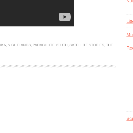
Kul
Lit
Mu
UKA
,
NIGHTLANDS
,
PARACHUTE YOUTH
,
SATELLITE STORIES
,
THE
Re
Sc