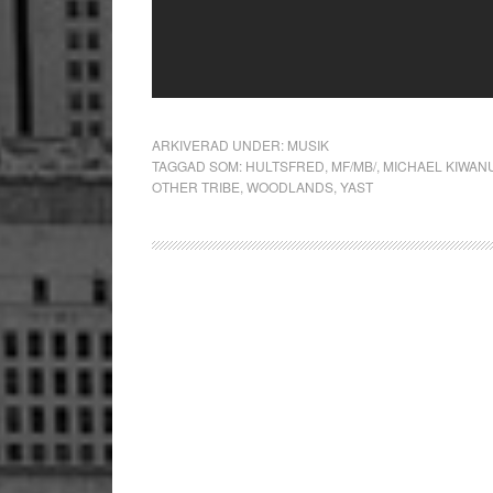
ARKIVERAD UNDER:
MUSIK
TAGGAD SOM:
HULTSFRED
,
MF/MB/
,
MICHAEL KIWAN
OTHER TRIBE
,
WOODLANDS
,
YAST