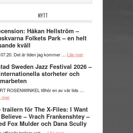
bplatsen
NYTT
cension: Håkan Hellström –
skvarna Folkets Park – en helt
sande kväll
om
 07.20. Det är tiden jag kommer …
Läs mer
Recension:
tad Sweden Jazz Festival 2026 –
Håkan
 Internationella storheter och
Hellström
amarbeten
–
Huskvarna
RT ROSENWINKEL tillhör en av vår tids …
om
Folkets
s mer
Ystad
Park
 trailern för The X-Files: I Want
Sweden
–
 Believe – Vrach Frankenshtey –
Jazz
en
d Fox Mulder och Dana Scully
Festival
helt
2026
om
lysande
 officiella trailern och …
Läs mer