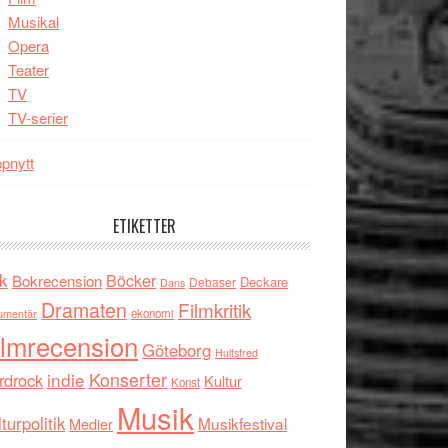
Musikal
Opera
Teater
TV
TV-serier
pnytt
ETIKETTER
k
Böcker
Bokrecension
Deckare
Debaser
Dans
Dramaten
Filmkritik
umentär
ekonomi
ilmrecension
Göteborg
Hultsfred
indie
Konserter
rdrock
Kultur
Konst
Musik
turpolitik
Musikfestival
Medier