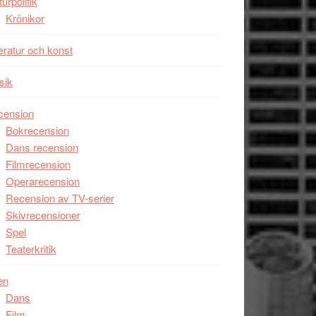
turpolitik
Krönikor
teratur och konst
sik
cension
Bokrecension
Dans recension
Filmrecension
Operarecension
Recension av TV-serier
Skivrecensioner
Spel
Teaterkritik
en
Dans
Film