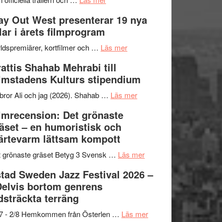
–
Se
kväll
y Out West presenterar 19 nya
II
trailern
tlar i årets filmprogram
Internationella
för
storheter
The
om
ldspremiärer, kortfilmer och …
Läs mer
och
X-
Way
attis Shahab Mehrabi till
samarbeten
Files:
Out
lmstadens Kulturs stipendium
I
West
Want
presenterar
om
bror Ali och jag (2026). Shahab …
Läs mer
to
19
Grattis
lmrecension: Det grönaste
Believe
nya
Shahab
äset – en humoristisk och
–
titlar
Mehrabi
ärtevarm lättsam kompott
Vrach
i
till
Frankenshtey
årets
Filmstadens
om
 grönaste gräset Betyg 3 Svensk …
Läs mer
–
filmprogram
Kulturs
Filmrecension:
tad Sweden Jazz Festival 2026 –
med
stipendium
Det
Delvis bortom genrens
Fox
grönaste
dsträckta terräng
Mulder
gräset
och
–
om
/7 - 2/8 Hemkommen från Österlen …
Läs mer