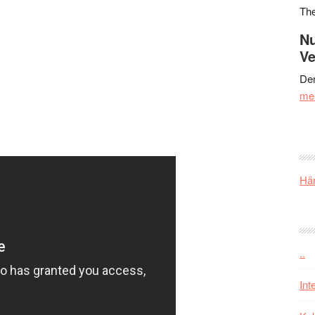
Th
Nu
Ve
Den
me
Här
..
Int