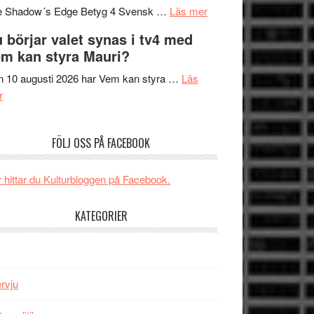
om
sång,
Scensommar
e Shadow´s Edge Betyg 4 Svensk …
Läs mer
Filmrecension:
musik,
på
 börjar valet synas i tv4 med
The
samtal
Artipelag
m kan styra Mauri?
Shadow
och
´s
teater
 10 augusti 2026 har Vem kan styra …
Läs
om
Edge
r
Nu
–
börjar
rolig
FÖLJ OSS PÅ FACEBOOK
valet
och
synas
spännande
i
med
 hittar du Kulturbloggen på Facebook.
tv4
en
med
Jackie
KATEGORIER
Vem
Chan
kan
i
styra
storform
Mauri?
ervju