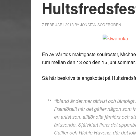
Hultsfredsfes
7 FEBRUARI, 2013
BY
JONATAN SÖDERGREN
En av vår tids mäktigaste soulröster, Micha
rum mellan den 13 och den 15 juni sommar.
Så här beskrivs talangskottet på Hultsfreds
”Ibland är det mer rättvist och lämpligt 
Framförallt när det gäller någon som 
en artist som alltför ofta jämförs och s
årtusende. Självklart finns det uppe
Callier och Richie Havens, där det fo