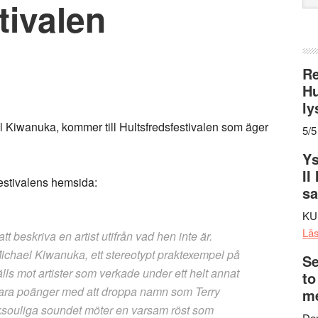
tivalen
web
Re
Hu
ly
el Kiwanuka, kommer till Hultsfredsfestivalen som äger
5/5
Ys
II
festivalens hemsida:
s
KU
Lä
att beskriva en artist utifrån vad hen inte är.
Michael Kiwanuka, ett stereotypt praktexempel på
Se
tälls mot artister som verkade under ett helt annat
to
nbara poänger med att droppa namn som Terry
me
lksouliga soundet möter en varsam röst som
Den