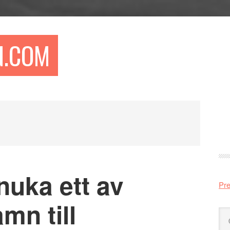
N.COM
Pr
si
nuka ett av
Pre
mn till
Sö
på