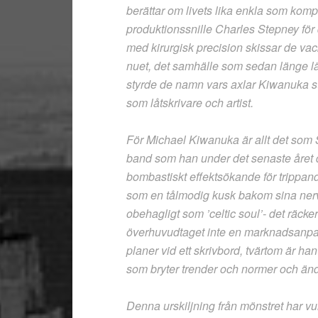
berättar om livets lika enkla som kom
produktionssnille Charles Stepney fö
med kirurgisk precision skissar de vack
nuet, det samhälle som sedan länge l
styrde de namn vars axlar Kiwanuka st
som låtskrivare och artist.
För Michael Kiwanuka är allt det som Skr
band som han under det senaste året de
bombastiskt effektsökande för trippan
som en tålmodig kusk bakom sina nervö
obehagligt som ’celtic soul’- det räcker 
överhuvudtaget inte en marknadsanpas
planer vid ett skrivbord, tvärtom är 
som bryter trender och normer och än
Denna urskiljning från mönstret har vu