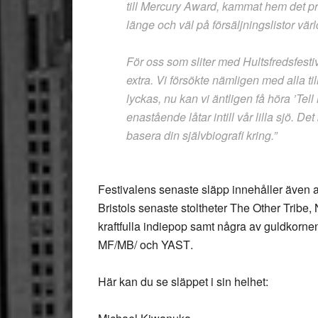
till Mercury Award, kammat hem det pr
länge och väl på försäljningslistor v
För oss som sliter med Hultsfredsfe
extra. Vi försökte nämligen med alla t
lyckas, nu kan vi äntligen få höra ’Tel
enastående låtar intill vår lilla sjö. De
basera din självbiografi kring.”
Festivalens senaste släpp innehåller även 
Bristols senaste stoltheter
The Other Tribe
,
kraftfulla indiepop samt några av guldkorn
MF/MB/
och
YAST
.
Här kan du se släppet i sin helhet: