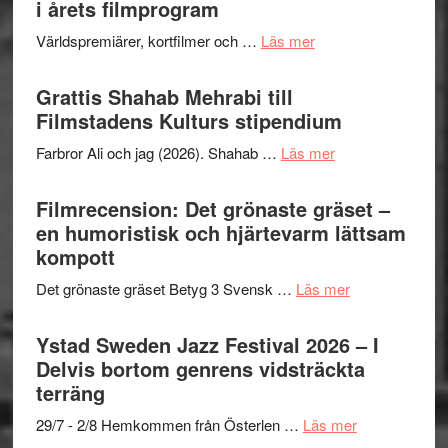
i årets filmprogram
om
Världspremiärer, kortfilmer och …
Läs mer
Way
Out
Grattis Shahab Mehrabi till
West
Filmstadens Kulturs stipendium
presenterar
om
Farbror Ali och jag (2026). Shahab …
Läs mer
19
Grattis
nya
Shahab
Filmrecension: Det grönaste gräset –
titlar
Mehrabi
en humoristisk och hjärtevarm lättsam
i
till
kompott
årets
Filmstadens
filmprogram
om
Det grönaste gräset Betyg 3 Svensk …
Läs mer
Kulturs
Filmrecension:
stipendium
Det
Ystad Sweden Jazz Festival 2026 – I
grönaste
Delvis bortom genrens vidsträckta
gräset
terräng
–
om
29/7 - 2/8 Hemkommen från Österlen …
Läs mer
en
Ystad