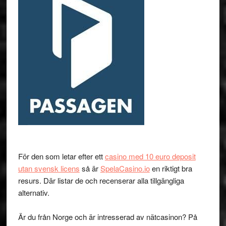
För den som letar efter ett
casino med 10 euro deposit
utan svensk licens
så är
SpelaCasino.io
en riktigt bra
resurs. Där listar de och recenserar alla tillgängliga
alternativ.
Är du från Norge och är intresserad av nätcasinon? På