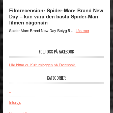
Lars
välgjort
Vegas
Filmrecension: Spider-Man: Brand New
om
långfi
Day – kan vara den bästa Spider-Man
människans
ARNE
filmen någonsin
mörker
GOES
med
om
Spider-Man: Brand New Day Betyg 5 …
Läs mer
TO
imponerande
Filmrecension
SPAC
unga
Spider-
får
skådespelar
Man:
världs
FÖLJ OSS PÅ FACEBOOK
Brand
i
New
Toront
Här hittar du Kulturbloggen på Facebook.
Day
–
KATEGORIER
kan
vara
den
..
bästa
Intervju
Spider-
Man