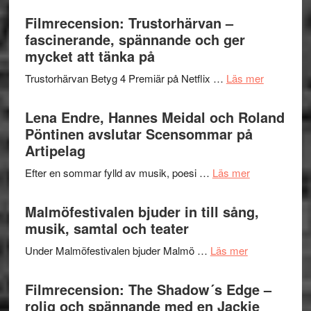
humoristisk
Sweden
Filmrecension: Trustorhärvan –
och
Jazz
fascinerande, spännande och ger
hjärtevarm
Festival
mycket att tänka på
lättsam
2026
kompott
om
Trustorhärvan Betyg 4 Premiär på Netflix …
Läs mer
–
Filmrecens
I
Trustorhä
Lena Endre, Hannes Meidal och Roland
Delvis
–
Pöntinen avslutar Scensommar på
bortom
fascineran
Artipelag
genrens
spännand
vidsträckta
om
Efter en sommar fylld av musik, poesi …
Läs mer
och
terräng
Lena
ger
Endre,
Malmöfestivalen bjuder in till sång,
mycket
Hannes
musik, samtal och teater
att
Meidal
tänka
om
Under Malmöfestivalen bjuder Malmö …
Läs mer
och
på
Malmöfestiva
Roland
bjuder
Filmrecension: The Shadow´s Edge –
Pöntinen
in
rolig och spännande med en Jackie
avslutar