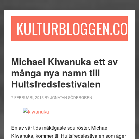
Hoppa
Hoppa
Hoppa
till
till
till
huvudinnehåll
det
sidfot
KULTURBLOGGEN.COM
primära
sidofältet
Michael Kiwanuka ett av
många nya namn till
Hultsfredsfestivalen
7 FEBRUARI, 2013
BY
JONATAN SÖDERGREN
En av vår tids mäktigaste soulröster, Michael
Kiwanuka, kommer till Hultsfredsfestivalen som äger