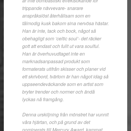
är inte bombastiskt effektsökande för
trippande nävvevare- snarare
anspråkslöst återhållsam som en
tålmodig kusk bakom sina nervösa hästar.
Han är inte, tack och bock, något så
obehagligt som ’celtic soul’- det räcker
gott att endast och fullt ut vara soulful.
Han är överhuvudtaget inte en
marknadsanpassad produkt som
formaterats utifrån skisser och planer vid
ett skrivbord, tvärtom är han något idag så
uppseendeväckande som en artist som
bryter trender och normer och ändå
lyckas nå framgång.
Denna urskiljning från mönstret har vunnit
våra hjärtan, och på grund av det
nominerats till Mercury Award, kammat