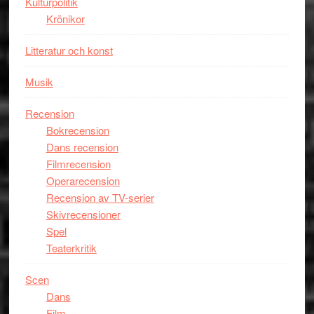
Kulturpolitik
filmen
Krönikor
någonsin
Litteratur och konst
Musik
Recension
Bokrecension
Dans recension
Filmrecension
Operarecension
Recension av TV-serier
Skivrecensioner
Spel
Teaterkritik
Scen
Dans
Film