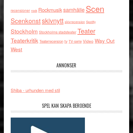
Scen
samhälle
Rockmusik
recensioner
rock
skivnytt
Scenkonst
skivrecension
Spotify
Teater
Stockholm
Stockholms stadsteater
Teaterkritik
Way Out
tv
Video
Teaterrecension
TV-serie
West
ANNONSER
Shiba - urhunden med stil
SPEL KAN SKAPA BEROENDE