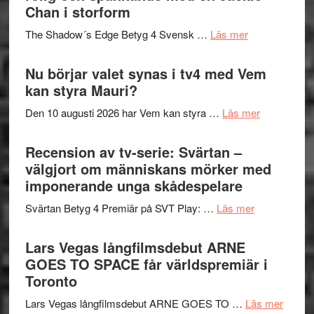
till
Chan i storform
Scensommar
sång,
på
om
The Shadow´s Edge Betyg 4 Svensk …
Läs mer
musik,
Artipelag
Filmrecension
samtal
The
Nu börjar valet synas i tv4 med Vem
och
Shadow
kan styra Mauri?
teater
´s
om
Den 10 augusti 2026 har Vem kan styra …
Läs mer
Edge
Nu
–
börjar
Recension av tv-serie: Svärtan –
rolig
valet
välgjort om människans mörker med
och
synas
imponerande unga skådespelare
spännande
i
med
om
Svärtan Betyg 4 Premiär på SVT Play: …
Läs mer
tv4
en
Recension
med
Jackie
av
Lars Vegas långfilmsdebut ARNE
Vem
Chan
tv-
GOES TO SPACE får världspremiär i
kan
i
serie:
Toronto
styra
storform
Svärtan
Mauri?
om
Lars Vegas långfilmsdebut ARNE GOES TO …
Läs mer
–