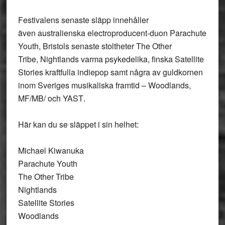
Festivalens senaste släpp innehåller
även australienska electroproducent-duon
Parachute
Youth
, Bristols senaste stoltheter
The Other
Tribe
,
Nightlands
varma psykedelika, finska
Satellite
Stories
kraftfulla indiepop samt några av guldkornen
inom Sveriges musikaliska framtid –
Woodlands
,
MF/MB/
och
YAST
.
Här kan du se släppet i sin helhet:
Michael Kiwanuka
Parachute Youth
The Other Tribe
Nightlands
Satellite Stories
Woodlands