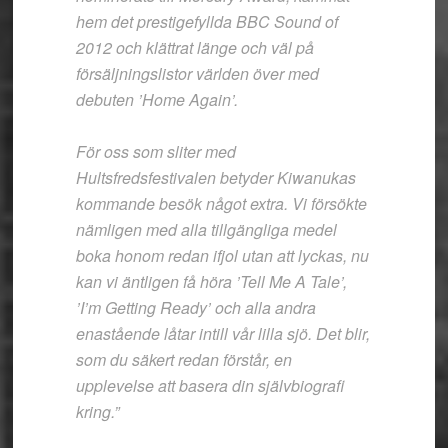
hem det prestigefyllda BBC Sound of
2012 och klättrat länge och väl på
försäljningslistor världen över med
debuten ’Home Again’.
För oss som sliter med
Hultsfredsfestivalen betyder Kiwanukas
kommande besök något extra. Vi försökte
nämligen med alla tillgängliga medel
boka honom redan ifjol utan att lyckas, nu
kan vi äntligen få höra ’Tell Me A Tale’,
’I’m Getting Ready’ och alla andra
enastående låtar intill vår lilla sjö. Det blir,
som du säkert redan förstår, en
upplevelse att basera din självbiografi
kring.”