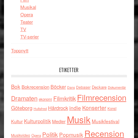
Musikal
Opera
Teater
TV
TV-serier
Toppnytt
ETIKETTER
Bok
Böcker
Bokrecension
Deckare
Debaser
Dokumentär
Dans
Filmrecension
Dramaten
Filmkritik
ekonomi
indie
Konserter
Göteborg
Hårdrock
Konst
Hultsfred
Musik
Kulturpolitik
Musikfestival
Kultur
Medier
Recension
Politik
Popmusik
Musikvideo
Opera