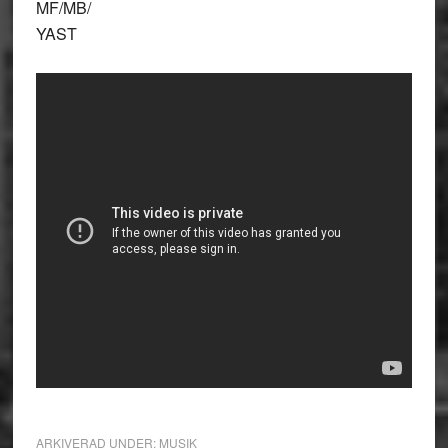
MF/MB/
YAST
ARKIVERAD UNDER:
MUSIK