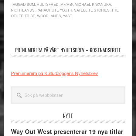
TAGGAD SOM:
HULTSFRED
,
MF/MB/
,
MICHAEL KIWANUKA
,
NIGHTLANDS
,
PARACHUTE YOUTH
,
SATELLITE STORIES
,
THE
OTHER TRIBE
,
WOODLANDS
,
YAST
Primärt
sidofält
PRENUMERERA PÅ VÅRT NYHETSBREV – KOSTNADSFRITT
Prenumerera på Kulturbloggens Nyhetsbrev
Sök
på
webbplatsen
NYTT
Way Out West presenterar 19 nya titlar