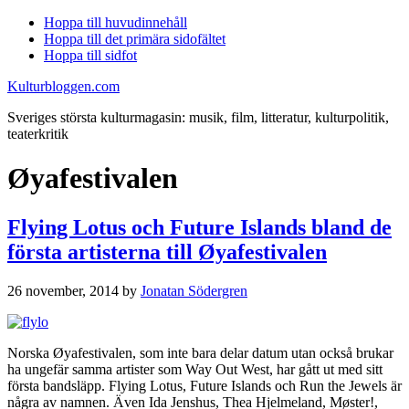
Hoppa till huvudinnehåll
Hoppa till det primära sidofältet
Hoppa till sidfot
Kulturbloggen.com
Sveriges största kulturmagasin: musik, film, litteratur, kulturpolitik,
teaterkritik
Øyafestivalen
Flying Lotus och Future Islands bland de
första artisterna till Øyafestivalen
26 november, 2014
by
Jonatan Södergren
Norska Øyafestivalen, som inte bara delar datum utan också brukar
ha ungefär samma artister som Way Out West, har gått ut med sitt
första bandsläpp. Flying Lotus, Future Islands och Run the Jewels är
några av namnen. Även Ida Jenshus, Thea Hjelmeland, Møster!,