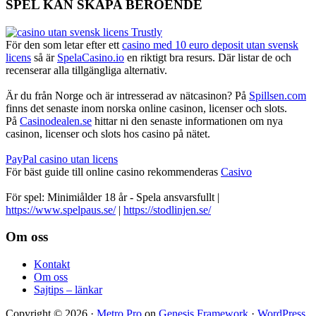
SPEL KAN SKAPA BEROENDE
För den som letar efter ett
casino med 10 euro deposit utan svensk
licens
så är
SpelaCasino.io
en riktigt bra resurs. Där listar de och
recenserar alla tillgängliga alternativ.
Är du från Norge och är intresserad av nätcasinon? På
Spillsen.com
finns det senaste inom norska online casinon, licenser och slots.
På
Casinodealen.se
hittar ni den senaste informationen om nya
casinon, licenser och slots hos casino på nätet.
PayPal casino utan licens
För bäst guide till online casino rekommenderas
Casivo
För spel: Minimiålder 18 år - Spela ansvarsfullt |
https://www.spelpaus.se/
|
https://stodlinjen.se/
Footer
Om oss
Kontakt
Om oss
Sajtips – länkar
Copyright © 2026 ·
Metro Pro
on
Genesis Framework
·
WordPress