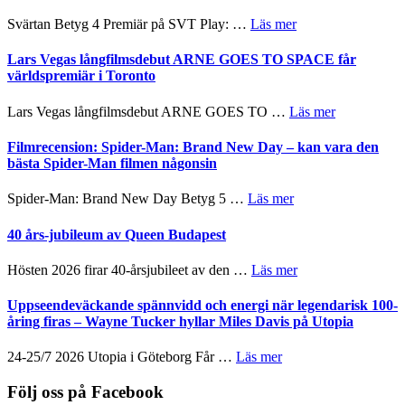
synas
spännande
i
om
Svärtan Betyg 4 Premiär på SVT Play: …
Läs mer
med
tv4
Recension
en
med
av
Lars Vegas långfilmsdebut ARNE GOES TO SPACE får
Jackie
Vem
tv-
världspremiär i Toronto
Chan
kan
serie:
i
styra
Svärtan
storform
om
Lars Vegas långfilmsdebut ARNE GOES TO …
Läs mer
Mauri?
–
Lars
välgjort
Vegas
Filmrecension: Spider-Man: Brand New Day – kan vara den
om
långfilmsde
bästa Spider-Man filmen någonsin
människans
ARNE
mörker
GOES
om
Spider-Man: Brand New Day Betyg 5 …
Läs mer
med
TO
Filmrecension:
imponerande
SPACE
Spider-
40 års-jubileum av Queen Budapest
unga
får
Man:
skådespelare
världspremi
Brand
om
Hösten 2026 firar 40-årsjubileet av den …
Läs mer
i
New
40
Toronto
Day
års-
Uppseendeväckande spännvidd och energi när legendarisk 100-
–
jubileum
åring firas – Wayne Tucker hyllar Miles Davis på Utopia
kan
av
vara
Queen
om
24-25/7 2026 Utopia i Göteborg Får …
Läs mer
den
Budapest
Uppseendeväckande
bästa
spännvidd
Följ oss på Facebook
Spider-
och