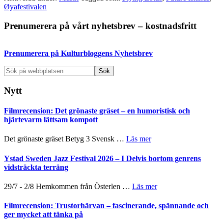
Øyafestivalen
Primärt
Prenumerera på vårt nyhetsbrev – kostnadsfritt
sidofält
Prenumerera på Kulturbloggens Nyhetsbrev
Sök
på
webbplatsen
Nytt
Filmrecension: Det grönaste gräset – en humoristisk och
hjärtevarm lättsam kompott
om
Det grönaste gräset Betyg 3 Svensk …
Läs mer
Filmrecension:
Det
Ystad Sweden Jazz Festival 2026 – I Delvis bortom genrens
grönaste
vidsträckta terräng
gräset
–
om
29/7 - 2/8 Hemkommen från Österlen …
Läs mer
en
Ystad
humoristisk
Sweden
Filmrecension: Trustorhärvan – fascinerande, spännande och
och
Jazz
ger mycket att tänka på
hjärtevarm