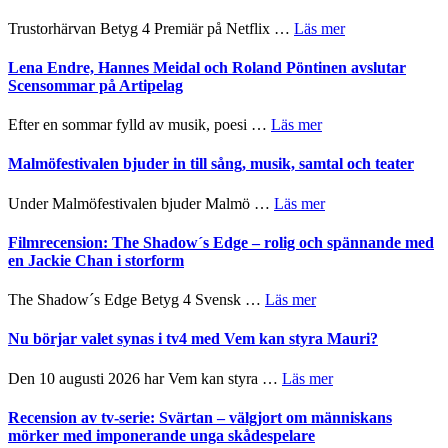
Festival
lättsam
2026
om
Trustorhärvan Betyg 4 Premiär på Netflix …
Läs mer
kompott
–
Filmrecension:
I
Trustorhärvan
Lena Endre, Hannes Meidal och Roland Pöntinen avslutar
Delvis
–
Scensommar på Artipelag
bortom
fascinerande,
genrens
spännande
om
Efter en sommar fylld av musik, poesi …
Läs mer
vidsträckta
och
Lena
terräng
ger
Endre,
Malmöfestivalen bjuder in till sång, musik, samtal och teater
mycket
Hannes
att
Meidal
om
Under Malmöfestivalen bjuder Malmö …
Läs mer
tänka
och
Malmöfestivalen
på
Roland
bjuder
Filmrecension: The Shadow´s Edge – rolig och spännande med
Pöntinen
in
en Jackie Chan i storform
avslutar
till
Scensommar
sång,
om
The Shadow´s Edge Betyg 4 Svensk …
Läs mer
på
musik,
Filmrecension:
Artipelag
samtal
The
Nu börjar valet synas i tv4 med Vem kan styra Mauri?
och
Shadow
teater
´s
om
Den 10 augusti 2026 har Vem kan styra …
Läs mer
Edge
Nu
–
börjar
Recension av tv-serie: Svärtan – välgjort om människans
rolig
valet
mörker med imponerande unga skådespelare
och