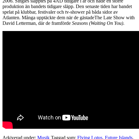
2006. Singles släpptes på 4AD tidigare i år och hade en större
produktion än bandets tidigare släpp. Den senaste tiden har bandet
spelat på klubbar, festivaler och tv-shower på båda sidor av
Atlanten. Många upptäckte dem när de gästadeThe Late Show with
David Letterman, där de framförde
Seasons (Waiting On You)
.
Arkiverad under:
Musik
Taggad som:
Flying Lotus
,
Future Islands
,