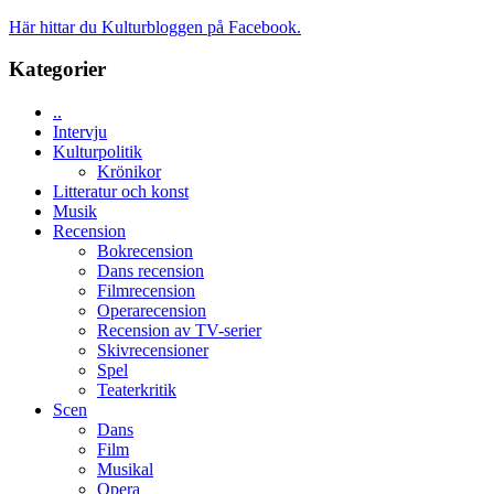
Man
energi
filmen
Här hittar du Kulturbloggen på Facebook.
när
någonsin
legendarisk
Kategorier
100-
åring
..
firas
Intervju
–
Kulturpolitik
Wayne
Krönikor
Tucker
Litteratur och konst
hyllar
Musik
Miles
Recension
Davis
Bokrecension
på
Dans recension
Utopia
Filmrecension
Operarecension
Recension av TV-serier
Skivrecensioner
Spel
Teaterkritik
Scen
Dans
Film
Musikal
Opera