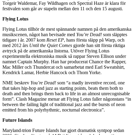
Torgeir Waldemar, Fay Wildhagen och Spectral Haze är klara för
festivalen som går av stapeln mellan den 11 och den 15 augusti.
Flying Lotus
Flying Lotus tillhör de mest spännande namnen på den amerikanska
musikscenen, något han bevisade med
You’re Dead!
som släpptes
tidigare i år. 2007 kom
Reset EP
, hans första släpp på Warp, och
med 2012 års
Until the Quiet Comes
gjorde han sitt första riktiga
avtryck på de amerikanska listorna. Utöver Flying Lotus
experimentella elektroniska musik så rappar Steven Ellison under
namnet Captain Murphy. Han har producerat Chance the Rapper,
Mac Miller och Thundercat och samarbetat med Earl Sweatshirt,
Kendrick Lamar, Herbie Hancock och Thom Yorke.
NME beskrev
You’re Dead!
som “a madly inventive record, one
that takes hip-hop and jazz as starting points, beats them both to
death and then brings them back to life in an almost unrecognisable
form”. Clash Magazine menar att Flying Lotus faller någonstans “in
between the failing light of traditional jazz and the bursts of neon
emitted from his polyrhythmic, nocturnal electronica”.
Future Islands
Maryland-trion Future Islands har gjort dramatisk syntpop sedan