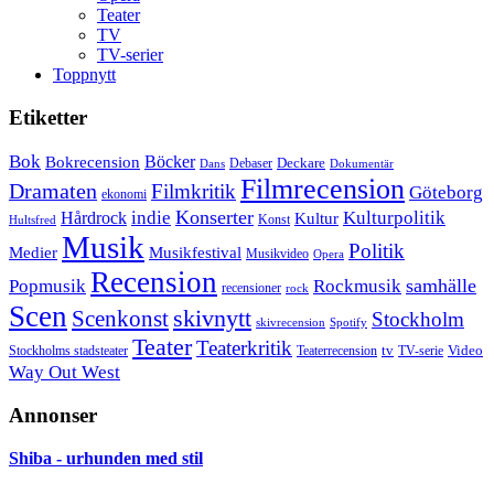
Teater
TV
TV-serier
Toppnytt
Etiketter
Bok
Bokrecension
Böcker
Deckare
Debaser
Dokumentär
Dans
Filmrecension
Dramaten
Filmkritik
Göteborg
ekonomi
Konserter
Hårdrock
indie
Kulturpolitik
Kultur
Konst
Hultsfred
Musik
Politik
Musikfestival
Medier
Musikvideo
Opera
Recension
samhälle
Popmusik
Rockmusik
recensioner
rock
Scen
skivnytt
Scenkonst
Stockholm
skivrecension
Spotify
Teater
Teaterkritik
Video
Stockholms stadsteater
tv
Teaterrecension
TV-serie
Way Out West
Annonser
Shiba - urhunden med stil