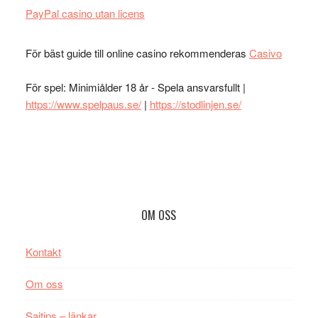
PayPal casino utan licens
För bäst guide till online casino rekommenderas
Casivo
För spel: Minimiålder 18 år - Spela ansvarsfullt |
https://www.spelpaus.se/
|
https://stodlinjen.se/
Footer
OM OSS
Kontakt
Om oss
Sajtips – länkar