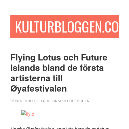
Hoppa
Hoppa
Hoppa
till
till
till
huvudinnehåll
det
sidfot
KULTURBLOGGEN.COM
primära
sidofältet
Flying Lotus och Future
Islands bland de första
artisterna till
Øyafestivalen
26 NOVEMBER, 2014
BY
JONATAN SÖDERGREN
Norska Øyafestivalen, som inte bara delar datum