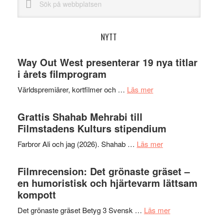
på
webbplatsen
NYTT
Way Out West presenterar 19 nya titlar
i årets filmprogram
om
Världspremiärer, kortfilmer och …
Läs mer
Way
Out
Grattis Shahab Mehrabi till
West
Filmstadens Kulturs stipendium
presenterar
om
Farbror Ali och jag (2026). Shahab …
Läs mer
19
Grattis
nya
Shahab
Filmrecension: Det grönaste gräset –
titlar
Mehrabi
en humoristisk och hjärtevarm lättsam
i
till
kompott
årets
Filmstadens
filmprogram
om
Det grönaste gräset Betyg 3 Svensk …
Läs mer
Kulturs