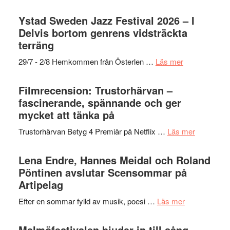
Filmrecension:
stipendium
Det
Ystad Sweden Jazz Festival 2026 – I
grönaste
Delvis bortom genrens vidsträckta
gräset
terräng
–
om
29/7 - 2/8 Hemkommen från Österlen …
Läs mer
en
Ystad
humoristisk
Sweden
Filmrecension: Trustorhärvan –
och
Jazz
fascinerande, spännande och ger
hjärtevarm
Festival
mycket att tänka på
lättsam
2026
kompott
om
Trustorhärvan Betyg 4 Premiär på Netflix …
Läs mer
–
Filmrecens
I
Trustorhä
Lena Endre, Hannes Meidal och Roland
Delvis
–
Pöntinen avslutar Scensommar på
bortom
fascineran
Artipelag
genrens
spännand
vidsträckta
om
Efter en sommar fylld av musik, poesi …
Läs mer
och
terräng
Lena
ger
Endre,
Malmöfestivalen bjuder in till sång,
mycket