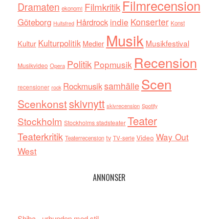
Filmrecension
Dramaten
Filmkritik
ekonomi
indie
Konserter
Göteborg
Hårdrock
Konst
Hultsfred
Musik
Kulturpolitik
Musikfestival
Kultur
Medier
Recension
Politik
Popmusik
Musikvideo
Opera
Scen
samhälle
Rockmusik
recensioner
rock
skivnytt
Scenkonst
skivrecension
Spotify
Teater
Stockholm
Stockholms stadsteater
Teaterkritik
Way Out
tv
Video
Teaterrecension
TV-serie
West
ANNONSER
Shiba - urhunden med stil