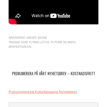
ARKIVERAD UNDER:
MUSIK
TAGGAD SOM:
FLYING LOTUS
,
FUTURE ISLANDS
,
ØYAFESTIVALEN
Primärt
sidofält
PRENUMERERA PÅ VÅRT NYHETSBREV – KOSTNADSFRITT
Prenumerera på Kulturbloggens Nyhetsbrev
Sök