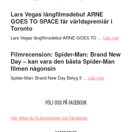
en
Recension
med
Jackie
av
Lars Vegas långfilmsdebut ARNE
Vem
Chan
tv-
GOES TO SPACE får världspremiär i
kan
i
serie:
Toronto
styra
storform
Svärtan
Mauri?
om
Lars Vegas långfilmsdebut ARNE GOES TO …
Läs mer
–
Lars
välgjort
Vegas
Filmrecension: Spider-Man: Brand New
om
långfi
Day – kan vara den bästa Spider-Man
människans
ARNE
filmen någonsin
mörker
GOES
med
om
Spider-Man: Brand New Day Betyg 5 …
Läs mer
TO
imponerande
Filmrecension
SPAC
unga
Spider-
får
skådespelar
Man:
världs
FÖLJ OSS PÅ FACEBOOK
Brand
i
New
Toront
Här hittar du Kulturbloggen på Facebook.
Day
–