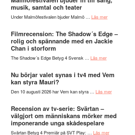
Hannes
musik, samtal och teater
att
Meidal
tänka
om
Under Malmöfestivalen bjuder Malmö …
Läs mer
och
på
Malmöfestiva
Roland
bjuder
Filmrecension: The Shadow´s Edge –
Pöntinen
in
rolig och spännande med en Jackie
avslutar
till
Chan i storform
Scensommar
sång,
på
om
The Shadow´s Edge Betyg 4 Svensk …
Läs mer
musik,
Artipelag
Filmrecension
samtal
The
Nu börjar valet synas i tv4 med Vem
och
Shadow
kan styra Mauri?
teater
´s
om
Den 10 augusti 2026 har Vem kan styra …
Läs mer
Edge
Nu
–
börjar
Recension av tv-serie: Svärtan –
rolig
valet
välgjort om människans mörker med
och
synas
imponerande unga skådespelare
spännande
i
med
om
Svärtan Betyg 4 Premiär på SVT Play: …
Läs mer
tv4