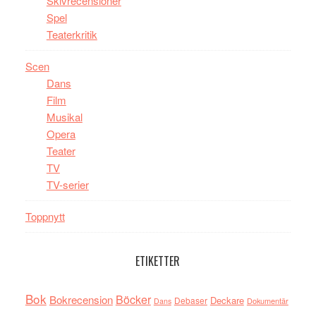
Skivrecensioner
Spel
Teaterkritik
Scen
Dans
Film
Musikal
Opera
Teater
TV
TV-serier
Toppnytt
ETIKETTER
Bok
Böcker
Bokrecension
Deckare
Debaser
Dokumentär
Dans