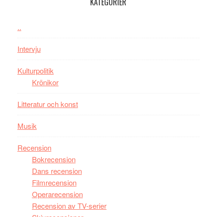
KATEGORIER
kan
vara
den
..
bästa
Intervju
Spider-
Man
Kulturpolitik
filmen
Krönikor
någonsin
Litteratur och konst
Musik
Recension
Bokrecension
Dans recension
Filmrecension
Operarecension
Recension av TV-serier