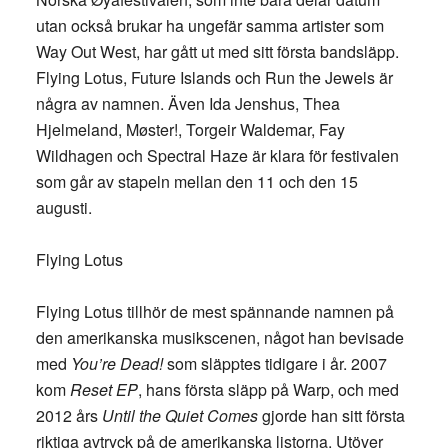
utan också brukar ha ungefär samma artister som
Way Out West, har gått ut med sitt första bandsläpp.
Flying Lotus, Future Islands och Run the Jewels är
några av namnen. Även Ida Jenshus, Thea
Hjelmeland, Møster!, Torgeir Waldemar, Fay
Wildhagen och Spectral Haze är klara för festivalen
som går av stapeln mellan den 11 och den 15
augusti.
Flying Lotus
Flying Lotus tillhör de mest spännande namnen på
den amerikanska musikscenen, något han bevisade
med
You’re Dead!
som släpptes tidigare i år. 2007
kom
Reset EP
, hans första släpp på Warp, och med
2012 års
Until the Quiet Comes
gjorde han sitt första
riktiga avtryck på de amerikanska listorna. Utöver