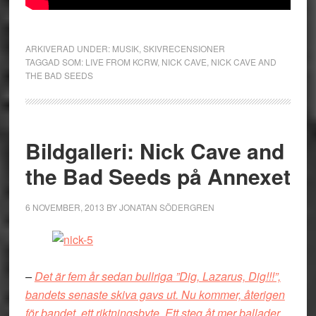
ARKIVERAD UNDER:
MUSIK
,
SKIVRECENSIONER
TAGGAD SOM:
LIVE FROM KCRW
,
NICK CAVE
,
NICK CAVE AND
THE BAD SEEDS
Bildgalleri: Nick Cave and
the Bad Seeds på Annexet
6 NOVEMBER, 2013
BY
JONATAN SÖDERGREN
–
Det är fem år sedan bullriga ”Dig, Lazarus, Dig!!!”,
bandets senaste skiva gavs ut. Nu kommer, återigen
för bandet, ett riktningsbyte. Ett steg åt mer ballader