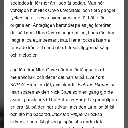
spelades in för mer än tjugo år sedan. Man hör
verkligen hur Nick Cave utvecklats, och flera gånger
tycker jag att dessa nyare versioner är bättre än
originalen. Antagligen beror det på att jag föredrar
det sätt som Nick Cave sjunger på nu, hans röst har
mognat på ett intressant sätt. Här är också låtarna
rensade från allt onödigt och fokus ligger på sång
och melodier.
Jag föredrar Nick Cave när han är långsam och
melankolisk, och det är det han är på
Live from
KCRW
. Bara i en låt, avslutande
Jack the Ripper
, ser
man spåren av den Nick Cave som en gång gjorde
skränig postpunk i The Birthday Party. Ursprungligen
en bra låt, på den här skivan låter den tunn, småtrist
och lite malpacerad.
Jack the Ripper
är också
skivans enda riktigt svaga spår, alla andra låtar