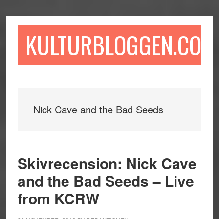
Hoppa
Hoppa
Hoppa
till
till
till
huvudinnehåll
det
sidfot
KULTURBLOGGEN.COM
primära
sidofältet
Nick Cave and the Bad Seeds
Skivrecension: Nick Cave
and the Bad Seeds – Live
from KCRW