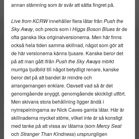
annan stämning som är svår att sätta fingret på.
Live from KCRW
innehåller flera låtar från
Push the
Sky Away
, och precis som i
Higgs Boson Blues
är de
ofta ganska lika originalversionerna. Men här finns
också hela tiden samma skillnad, något som gör att
de här versionerna känns ljusare. Kanske beror det
på att man gått ifrån
Push the Sky Aways
mörkt
murriga ljudbild till något betydligt renare, kanske
beror det på att bandet är mindre och
arrangemangen enklare. Oavsett vad så är det
genomgående snyggt, genomgående skickligt utfört.
Men skivans stora behållning ligger ändå i
nyinspelningarna av Nick Caves gamla låtar. Här är
skillnaderna mycket större, vilket inte är så konstigt
med tanke på att vissa av låtarna (som
Mercy Seat
och
Stranger Than Kindness
) ursprungligen