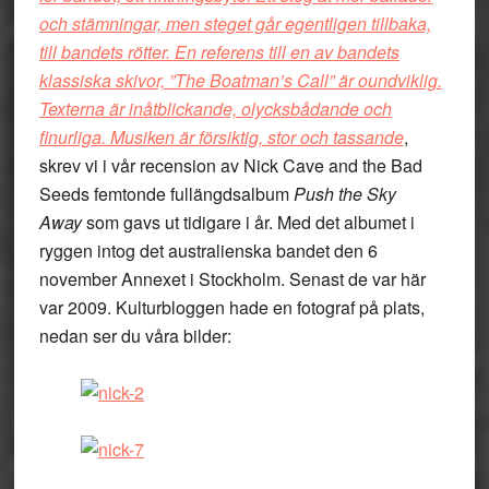
och stämningar, men steget går egentligen tillbaka,
till bandets rötter. En referens till en av bandets
klassiska skivor, ”The Boatman’s Call” är oundviklig.
Texterna är inåtblickande, olycksbådande och
finurliga. Musiken är försiktig, stor och tassande
,
skrev vi i vår recension av Nick Cave and the Bad
Seeds femtonde fullängdsalbum
Push the Sky
Away
som gavs ut tidigare i år. Med det albumet i
ryggen intog det australienska bandet den 6
november Annexet i Stockholm. Senast de var här
var 2009. Kulturbloggen hade en fotograf på plats,
nedan ser du våra bilder: