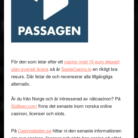
För den som letar efter ett
casino med 10 euro deposit
utan svensk licens
så är
SpelaCasino.io
en riktigt bra
resurs. Där listar de och recenserar alla tillgängliga
alternativ.
Är du från Norge och är intresserad av nätcasinon? På
Spillsen.com
finns det senaste inom norska online
casinon, licenser och slots.
På
Casinodealen.se
hittar ni den senaste informationen
om nya casinon, licenser och slots hos casino på nätet.