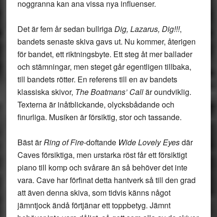
noggranna kan ana vissa nya influenser.
Det är fem år sedan bullriga
Dig, Lazarus, Dig!!!
,
bandets senaste skiva gavs ut. Nu kommer, återigen
för bandet, ett riktningsbyte. Ett steg åt mer ballader
och stämningar, men steget går egentligen tillbaka,
till bandets rötter. En referens till en av bandets
klassiska skivor,
The Boatmans’ Call
är oundviklig.
Texterna är inåtblickande, olycksbådande och
finurliga. Musiken är försiktig, stor och tassande.
Bäst är
Ring of Fire
-doftande
Wide Lovely Eyes
där
Caves försiktiga, men urstarka röst får ett försiktigt
piano till komp och svårare än så behöver det inte
vara. Cave har förfinat detta hantverk så till den grad
att även denna skiva, som tidvis känns något
jämntjock ändå förtjänar ett toppbetyg. Jämnt