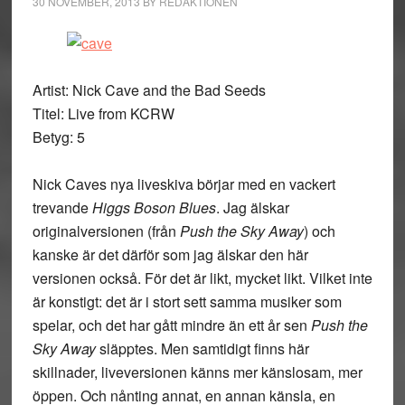
30 NOVEMBER, 2013
BY
REDAKTIONEN
Artist: Nick Cave and the Bad Seeds
Titel: Live from KCRW
Betyg: 5
Nick Caves nya liveskiva börjar med en vackert
trevande
Higgs Boson Blues
. Jag älskar
originalversionen (från
Push the Sky Away
) och
kanske är det därför som jag älskar den här
versionen också. För det är likt, mycket likt. Vilket inte
är konstigt: det är i stort sett samma musiker som
spelar, och det har gått mindre än ett år sen
Push the
Sky Away
släpptes. Men samtidigt finns här
skillnader, liveversionen känns mer känslosam, mer
öppen. Och nånting annat, en annan känsla, en