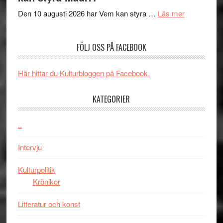
Shadow
och
´s
teater
om
Den 10 augusti 2026 har Vem kan styra …
Läs mer
Edge
Nu
–
börjar
FÖLJ OSS PÅ FACEBOOK
rolig
valet
och
synas
spännande
i
Här hittar du Kulturbloggen på Facebook.
med
tv4
en
med
KATEGORIER
Jackie
Vem
Chan
kan
..
i
styra
storform
Mauri?
Intervju
Kulturpolitik
Krönikor
Litteratur och konst