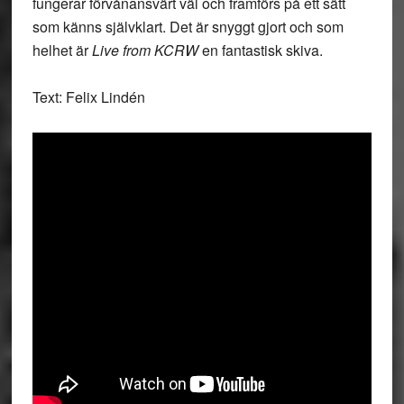
fungerar förvånansvärt väl och framförs på ett sätt
som känns självklart. Det är snyggt gjort och som
helhet är
Live from KCRW
en fantastisk skiva.
Text: Felix Lindén