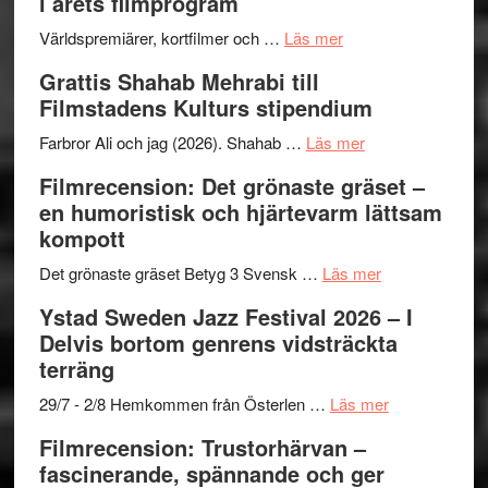
i årets filmprogram
för
Internat
The
om
storhet
Världspremiärer, kortfilmer och …
Läs mer
X-
Way
och
Grattis Shahab Mehrabi till
Files:
Out
samarb
Filmstadens Kulturs stipendium
I
West
Want
presenterar
om
Farbror Ali och jag (2026). Shahab …
Läs mer
to
19
Grattis
Filmrecension: Det grönaste gräset –
Believe
nya
Shahab
en humoristisk och hjärtevarm lättsam
–
titlar
Mehrabi
kompott
Vrach
i
till
Frankenshtey
årets
Filmstadens
om
Det grönaste gräset Betyg 3 Svensk …
Läs mer
–
filmprogram
Kulturs
Filmrecension:
Ystad Sweden Jazz Festival 2026 – I
med
stipendium
Det
Delvis bortom genrens vidsträckta
Fox
grönaste
terräng
Mulder
gräset
och
–
om
29/7 - 2/8 Hemkommen från Österlen …
Läs mer
Dana
en
Ystad
Filmrecension: Trustorhärvan –
Scully
humoristisk
Sweden
fascinerande, spännande och ger
och
Jazz