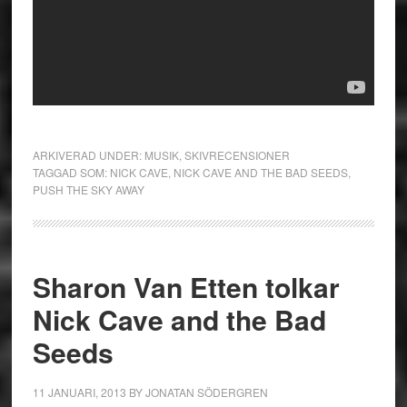
ARKIVERAD UNDER:
MUSIK
,
SKIVRECENSIONER
TAGGAD SOM:
NICK CAVE
,
NICK CAVE AND THE BAD SEEDS
,
PUSH THE SKY AWAY
Sharon Van Etten tolkar
Nick Cave and the Bad
Seeds
11 JANUARI, 2013
BY
JONATAN SÖDERGREN