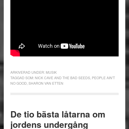
ARKIVERAD UNDER:
MUSIK
TAGGAD SOM:
NICK CAVE AND THE BAD SEEDS
,
PEOPLE AIN'T
NO GOOD
,
SHARON VAN ETTEN
De tio bästa låtarna om
jordens undergång