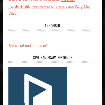
Teaterkritik
Way Out
tv
Video
Teaterrecension
TV-serie
West
ANNONSER
Shiba - urhunden med stil
SPEL KAN SKAPA BEROENDE