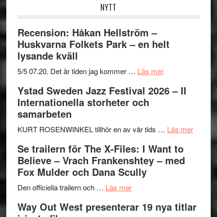
NYTT
Recension: Håkan Hellström –
Huskvarna Folkets Park – en helt
lysande kväll
om
5/5 07.20. Det är tiden jag kommer …
Läs mer
Recension:
Ystad Sweden Jazz Festival 2026 – II
Håkan
Internationella storheter och
Hellström
samarbeten
–
Huskvarna
om
KURT ROSENWINKEL tillhör en av vår tids …
Läs mer
Folkets
Ystad
Se trailern för The X-Files: I Want to
Park
Swede
Believe – Vrach Frankenshtey – med
–
Jazz
Fox Mulder och Dana Scully
en
Festiva
om
helt
2026
Den officiella trailern och …
Läs mer
Se
lysande
–
Way Out West presenterar 19 nya titlar
trailern
kväll
II