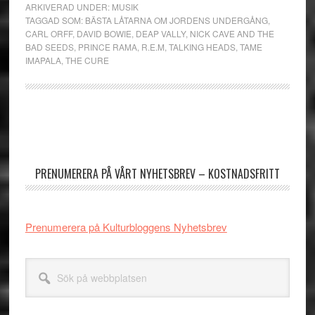
ARKIVERAD UNDER:
MUSIK
TAGGAD SOM:
BÄSTA LÅTARNA OM JORDENS UNDERGÅNG
,
CARL ORFF
,
DAVID BOWIE
,
DEAP VALLY
,
NICK CAVE AND THE
BAD SEEDS
,
PRINCE RAMA
,
R.E.M
,
TALKING HEADS
,
TAME
IMAPALA
,
THE CURE
Primärt
sidofält
PRENUMERERA PÅ VÅRT NYHETSBREV – KOSTNADSFRITT
Prenumerera på Kulturbloggens Nyhetsbrev
Sök
på
webbplatsen