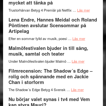
mycket att tänka på
hjärtevarm
Festival
lättsam
2026
om
Trustorhärvan Betyg 4 Premiär på Netflix …
Läs mer
kompott
–
Filmrecens
Lena Endre, Hannes Meidal och Roland
I
Trustorhä
Pöntinen avslutar Scensommar på
Delvis
–
Artipelag
bortom
fascineran
genrens
om
spännand
Efter en sommar fylld av musik, poesi …
Läs mer
vidsträckta
Lena
och
Malmöfestivalen bjuder in till sång,
terräng
Endre,
ger
musik, samtal och teater
Hannes
mycket
om
Meidal
att
Under Malmöfestivalen bjuder Malmö …
Läs mer
Malmöfestiva
och
tänka
Filmrecension: The Shadow´s Edge –
bjuder
Roland
på
rolig och spännande med en Jackie
in
Pöntinen
Chan i storform
till
avslutar
om
sång,
Scensommar
The Shadow´s Edge Betyg 4 Svensk …
Läs mer
Filmrecension
musik,
på
Nu börjar valet synas i tv4 med Vem
The
samtal
Artipelag
kan styra Mauri?