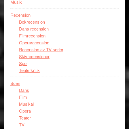
Musik
Recension
Bokrecension
Dans recension
Filmrecension
Operarecension
Recension av TV-serier
Skivrecensioner
Spel
Teaterkritik
Scen
Dans
Film
Musikal
Opera
Teater
TV