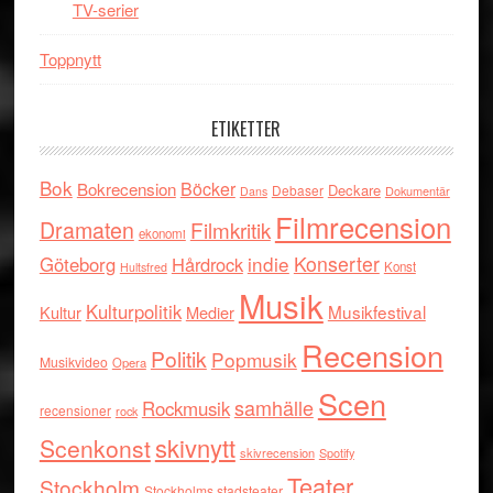
TV-serier
Toppnytt
ETIKETTER
Bok
Böcker
Bokrecension
Deckare
Debaser
Dokumentär
Dans
Filmrecension
Dramaten
Filmkritik
ekonomi
indie
Konserter
Göteborg
Hårdrock
Konst
Hultsfred
Musik
Kulturpolitik
Musikfestival
Kultur
Medier
Recension
Politik
Popmusik
Musikvideo
Opera
Scen
samhälle
Rockmusik
recensioner
rock
skivnytt
Scenkonst
skivrecension
Spotify
Teater
Stockholm
Stockholms stadsteater