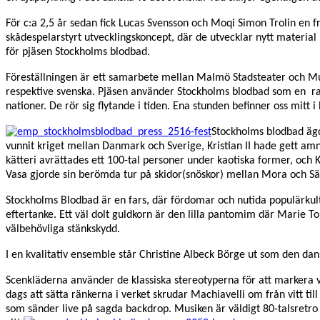
För c:a 2,5 år sedan fick Lucas Svensson och Moqi Simon Trolin en 
skådespelarstyrt utvecklingskoncept, där de utvecklar nytt material
för pjäsen Stockholms blodbad.
Föreställningen är ett samarbete mellan Malmö Stadsteater och Mun
respektive svenska. Pjäsen använder Stockholms blodbad som en ram
nationer. De rör sig flytande i tiden. Ena stunden befinner oss mitt 
Stockholms blodbad ägd
vunnit kriget mellan Danmark och Sverige, Kristian II hade gett amne
kätteri avrättades ett 100-tal personer under kaotiska former, och K
Vasa gjorde sin berömda tur på skidor(snöskor) mellan Mora och Säl
Stockholms Blodbad är en fars, där fördomar och nutida populärkult
eftertanke. Ett väl dolt guldkorn är den lilla pantomim där Marie To
välbehövliga stänkskydd.
I en kvalitativ ensemble står Christine Albeck Börge ut som den d
Scenkläderna använder de klassiska stereotyperna för att markera
dags att sätta ränkerna i verket skrudar Machiavelli om från vitt ti
som sänder live på sagda backdrop. Musiken är väldigt 80-talsretro