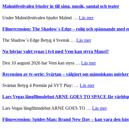
genrens
och
Endre,
Malmöfestivalen bjuder in till sång, musik, samtal och teater
vidsträckta
ger
Hannes
terräng
mycket
Meidal
om
Under Malmöfestivalen bjuder Malmö …
Läs mer
att
och
Malmöfestivalen
tänka
Roland
bjuder
Filmrecension: The Shadow´s Edge – rolig och spännande med e
på
Pöntinen
in
avslutar
till
om
The Shadow´s Edge Betyg 4 Svensk …
Läs mer
Scensommar
sång,
Filmrecension:
på
musik,
The
Nu börjar valet synas i tv4 med Vem kan styra Mauri?
Artipelag
samtal
Shadow
och
´s
om
Den 10 augusti 2026 har Vem kan styra …
Läs mer
teater
Edge
Nu
–
börjar
Recension av tv-serie: Svärtan – välgjort om människans mörk
rolig
valet
och
synas
om
Svärtan Betyg 4 Premiär på SVT Play: …
Läs mer
spännande
i
Recension
med
tv4
av
Lars Vegas långfilmsdebut ARNE GOES TO SPACE får världspr
en
med
tv-
Jackie
Vem
serie:
Chan
om
Lars Vegas långfilmsdebut ARNE GOES TO …
Läs mer
kan
Svärtan
i
Lars
styra
–
storform
Vegas
Filmrecension: Spider-Man: Brand New Day – kan vara den bäs
Mauri?
välgjort
långfilmsde
om
ARNE