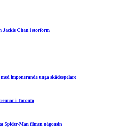
n Jackie Chan i storform
er med imponerande unga skådespelare
emiär i Toronto
ta Spider-Man filmen någonsin
but