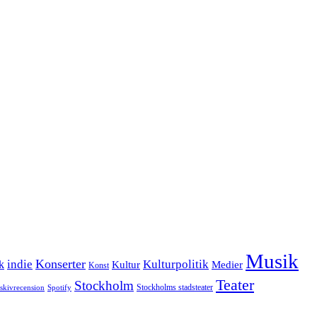
Musik
Konserter
k
indie
Kulturpolitik
Kultur
Medier
Konst
Teater
Stockholm
Stockholms stadsteater
skivrecension
Spotify