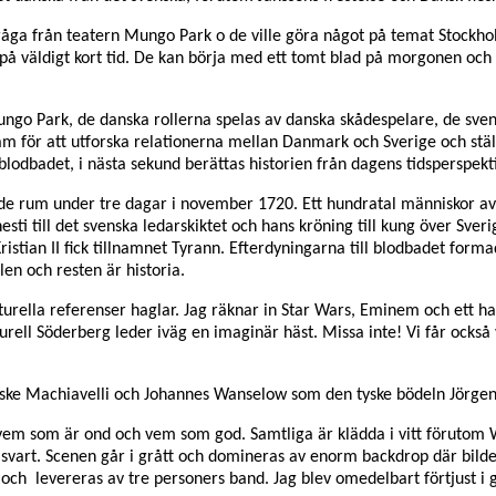
fråga från teatern Mungo Park o de ville göra något på temat Stockh
 på väldigt kort tid. De kan börja med ett tomt blad på morgonen och
go Park, de danska rollerna spelas av danska skådespelare, de svens
 för att utforska relationerna mellan Danmark och Sverige och ställ
i blodbadet, i nästa sekund berättas historien från dagens tidsperspekti
e rum under tre dagar i november 1720. Ett hundratal människor avr
sti till det svenska ledarskiktet och hans kröning till kung över Sver
ristian II fick tillnamnet Tyrann. Efterdyningarna till blodbadet form
en och resten är historia.
urella referenser haglar. Jag räknar in Star Wars, Eminem och ett ha
urell Söderberg leder iväg en imaginär häst. Missa inte! Vi får också 
anske Machiavelli och Johannes Wanselow som den tyske bödeln Jörge
 vem som är ond och vem som god. Samtliga är klädda i vitt förutom
ll svart. Scenen går i grått och domineras av enorm backdrop där bilde
 och levereras av tre personers band. Jag blev omedelbart förtjust 