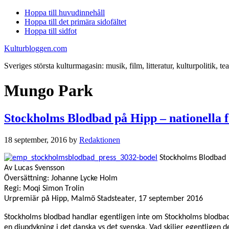
Hoppa till huvudinnehåll
Hoppa till det primära sidofältet
Hoppa till sidfot
Kulturbloggen.com
Sveriges största kulturmagasin: musik, film, litteratur, kulturpolitik, tea
Mungo Park
Stockholms Blodbad på Hipp – nationella 
18 september, 2016
by
Redaktionen
Stockholms Blodbad
Av Lucas Svensson
Översättning: Johanne Lycke Holm
Regi: Moqi Simon Trolin
Urpremiär på Hipp, Malmö Stadsteater, 17 september 2016
Stockholms blodbad handlar egentligen inte om Stockholms blodba
en djupdykning i det danska vs det svenska. Vad skiljer egentligen 