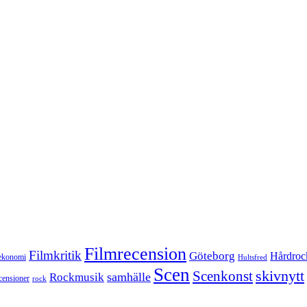
Filmrecension
Filmkritik
Göteborg
Hårdroc
ekonomi
Hultsfred
Scen
skivnytt
Scenkonst
samhälle
Rockmusik
censioner
rock