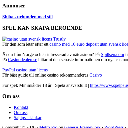
Annonser
Shiba - urhunden med stil
SPEL KAN SKAPA BEROENDE
För den som letar efter ett
casino med 10 euro deposit utan svensk lic
Är du från Norge och är intresserad av nätcasinon? På
Spillsen.com
fi
På
Casinodealen.se
hittar ni den senaste informationen om nya casinon,
PayPal casino utan licens
För bäst guide till online casino rekommenderas
Casivo
För spel: Minimiålder 18 år - Spela ansvarsfullt |
https://www.spelpaus
Footer
Om oss
Kontakt
Om oss
Sajtips – länkar
Copyright © 2026 ·
Metro Pro
on
Genesis Framework
·
WordPress
·