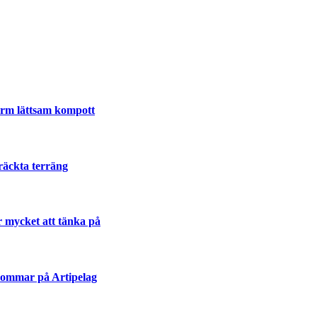
varm lättsam kompott
räckta terräng
r mycket att tänka på
sommar på Artipelag