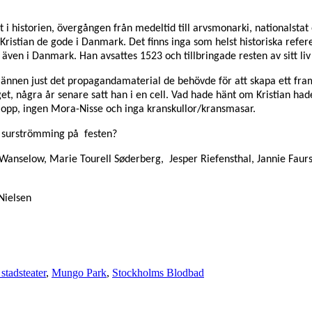
kt i historien, övergången från medeltid till arvsmonarki, national
Kristian de gode i Danmark. Det finns inga som helst historiska referen
 även i Danmark. Han avsattes 1523 och tillbringade resten av sitt liv 
ännen just det propagandamaterial de behövde för att skapa ett fra
get, några år senare satt han i en cell. Vad hade hänt om Kristian ha
alopp, ingen Mora-Nisse och inga kranskullor/kransmasar.
ts surströmming på festen?
 Wanselow, Marie Tourell Søderberg, Jesper Riefensthal, Jannie Faurs
Nielsen
tadsteater
,
Mungo Park
,
Stockholms Blodbad