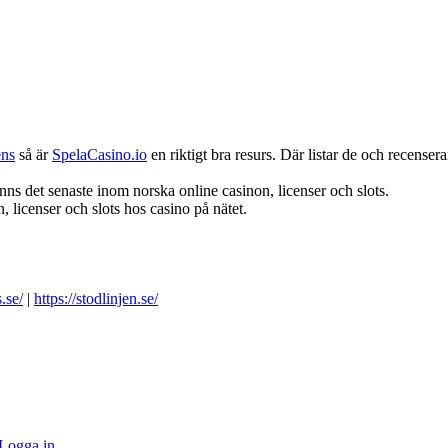
ens
så är
SpelaCasino.io
en riktigt bra resurs. Där listar de och recenserar
nns det senaste inom norska online casinon, licenser och slots.
 licenser och slots hos casino på nätet.
.se/
|
https://stodlinjen.se/
Logga in