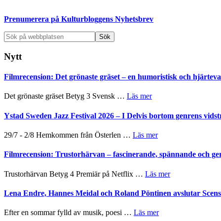
sidofält
Prenumerera på Kulturbloggens Nyhetsbrev
Sök
på
webbplatsen
Nytt
Filmrecension: Det grönaste gräset – en humoristisk och hjärte
om
Det grönaste gräset Betyg 3 Svensk …
Läs mer
Filmrecension:
Det
Ystad Sweden Jazz Festival 2026 – I Delvis bortom genrens vidst
grönaste
gräset
om
29/7 - 2/8 Hemkommen från Österlen …
Läs mer
–
Ystad
en
Sweden
Filmrecension: Trustorhärvan – fascinerande, spännande och ge
humoristisk
Jazz
och
Festival
om
Trustorhärvan Betyg 4 Premiär på Netflix …
Läs mer
hjärtevarm
2026
Filmrecension:
lättsam
–
Trustorhärvan
Lena Endre, Hannes Meidal och Roland Pöntinen avslutar Scen
kompott
I
–
Delvis
fascinerande,
om
Efter en sommar fylld av musik, poesi …
Läs mer
bortom
spännande
Lena