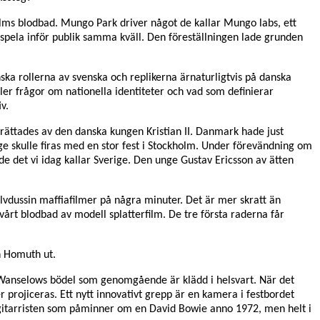
olms blodbad. Mungo Park driver något de kallar Mungo labs, ett
 spela inför publik samma kväll. Den föreställningen lade grunden
ka rollerna av svenska och replikerna ärnaturligtvis på danska
er frågor om nationella identiteter och vad som definierar
v.
ättades av den danska kungen Kristian II. Danmark hade just
ige skulle firas med en stor fest i Stockholm. Under förevändning om
ade det vi idag kallar Sverige. Den unge Gustav Ericsson av ätten
lvdussin maffiafilmer på några minuter. Det är mer skratt än
vårt blodbad av modell splatterfilm. De tre första raderna får
n Homuth ut.
 Wanselows bödel som genomgående är klädd i helsvart. När det
r projiceras. Ett nytt innovativt grepp är en kamera i festbordet
i gitarristen som påminner om en David Bowie anno 1972, men helt i