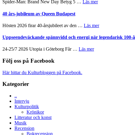
om
Spider-Man: Brand New Day Betyg 5 …
Läs mer
människans
GOES
Filmrecension:
mörker
TO
Spider-
40 års-jubileum av Queen Budapest
med
SPACE
Man:
imponerande
får
Brand
unga
om
Hösten 2026 firar 40-årsjubileet av den …
Läs mer
världspremi
New
skådespelare
40
i
Day
års-
Uppseendeväckande spännvidd och energi när legendarisk 100-år
Toronto
–
jubileum
kan
av
om
24-25/7 2026 Utopia i Göteborg Får …
Läs mer
vara
Queen
Uppseendeväckande
den
Budapest
spännvidd
Följ oss på Facebook
bästa
och
Spider-
energi
Man
Här hittar du Kulturbloggen på Facebook.
när
filmen
legendarisk
någonsin
Kategorier
100-
åring
..
firas
Intervju
–
Kulturpolitik
Wayne
Krönikor
Tucker
Litteratur och konst
hyllar
Musik
Miles
Recension
Davis
Bokrecension