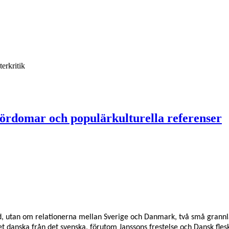
terkritik
fördomar och populärkulturella referenser
d, utan om relationerna mellan Sverige och Danmark, två små grann
det danska från det svenska, förutom Janssons frestelse och Dansk fles