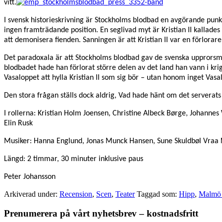
vitt.
I svensk historieskrivning är Stockholms blodbad en avgörande pun
ingen framträdande position. En seglivad myt är Kristian II kallades 
att demonisera fienden. Sanningen är att Kristian II var en förlorare
Det paradoxala är att Stockholms blodbad gav de svenska upprorsm
blodbadet hade han förlorat större delen av det land han vann i kri
Vasaloppet att hylla Kristian II som sig bör – utan honom inget Vas
Den stora frågan ställs dock aldrig, Vad hade hänt om det servera
I rollerna: Kristian Holm Joensen, Christine Albeck Børge, Johannes
Elin Rusk
Musiker: Hanna Englund, Jonas Munck Hansen, Sune Skuldbøl Vraa 
Längd: 2 timmar, 30 minuter inklusive paus
Peter Johansson
Arkiverad under:
Recension
,
Scen
,
Teater
Taggad som:
Hipp
,
Malmö s
Primärt
Prenumerera på vårt nyhetsbrev – kostnadsfritt