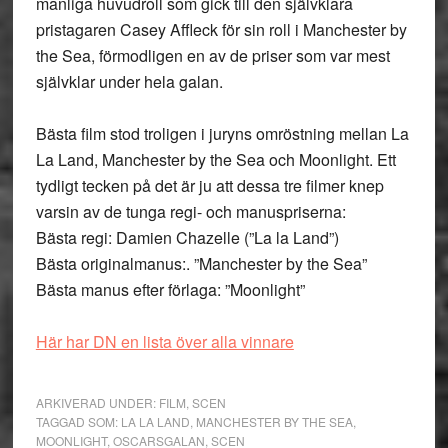
manliga huvudroll som gick till den självklara
pristagaren Casey Affleck för sin roll i Manchester by
the Sea, förmodligen en av de priser som var mest
självklar under hela galan.
Bästa film stod troligen i juryns omröstning mellan La
La Land, Manchester by the Sea och Moonlight. Ett
tydligt tecken på det är ju att dessa tre filmer knep
varsin av de tunga regi- och manuspriserna:
Bästa regi: Damien Chazelle (”La la Land”)
Bästa originalmanus:. ”Manchester by the Sea”
Bästa manus efter förlaga: ”Moonlight”
Här har DN en lista över alla vinnare
ARKIVERAD UNDER:
FILM
,
SCEN
TAGGAD SOM:
LA LA LAND
,
MANCHESTER BY THE SEA
,
MOONLIGHT
,
OSCARSGALAN
,
SCEN