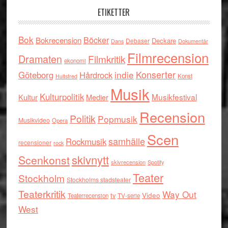
ETIKETTER
Bok
Böcker
Bokrecension
Deckare
Debaser
Dokumentär
Dans
Filmrecension
Dramaten
Filmkritik
ekonomi
indie
Konserter
Göteborg
Hårdrock
Konst
Hultsfred
Musik
Kulturpolitik
Musikfestival
Kultur
Medier
Recension
Politik
Popmusik
Musikvideo
Opera
Scen
samhälle
Rockmusik
recensioner
rock
skivnytt
Scenkonst
skivrecension
Spotify
Teater
Stockholm
Stockholms stadsteater
Teaterkritik
Way Out
tv
Video
Teaterrecension
TV-serie
West