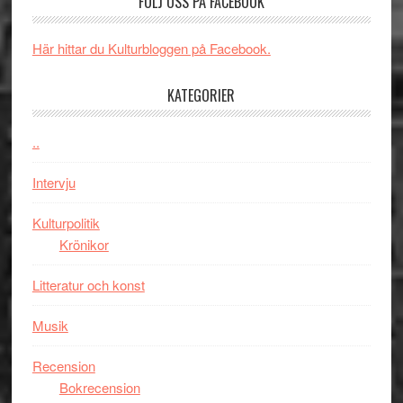
FÖLJ OSS PÅ FACEBOOK
Man:
unga
får
Brand
skådespelar
världs
New
i
Här hittar du Kulturbloggen på Facebook.
Day
Toront
–
KATEGORIER
kan
vara
..
den
bästa
Intervju
Spider-
Man
Kulturpolitik
filmen
Krönikor
någonsin
Litteratur och konst
Musik
Recension
Bokrecension