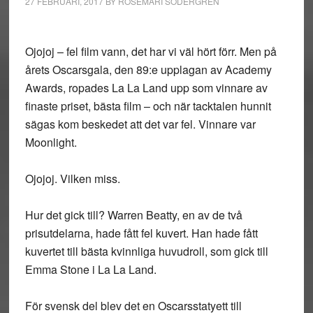
27 FEBRUARI, 2017
BY
ROSEMARI SÖDERGREN
Ojojoj – fel film vann, det har vi väl hört förr. Men på
årets Oscarsgala, den 89:e upplagan av Academy
Awards, ropades La La Land upp som vinnare av
finaste priset, bästa film – och när tacktalen hunnit
sägas kom beskedet att det var fel. Vinnare var
Moonlight.
Ojojoj. Vilken miss.
Hur det gick till? Warren Beatty, en av de två
prisutdelarna, hade fått fel kuvert. Han hade fått
kuvertet till bästa kvinnliga huvudroll, som gick till
Emma Stone i La La Land.
För svensk del blev det en Oscarsstatyett till