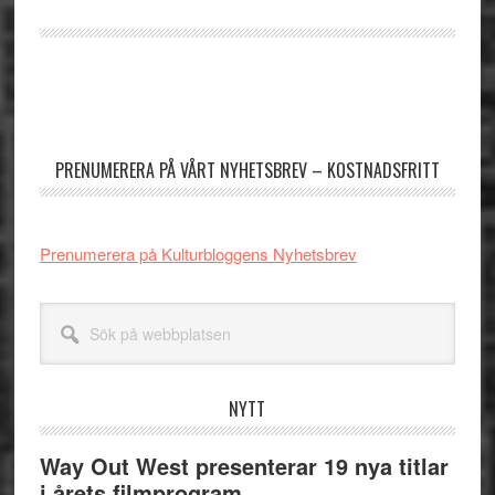
Primärt
sidofält
PRENUMERERA PÅ VÅRT NYHETSBREV – KOSTNADSFRITT
Prenumerera på Kulturbloggens Nyhetsbrev
Sök
på
webbplatsen
NYTT
Way Out West presenterar 19 nya titlar
i årets filmprogram