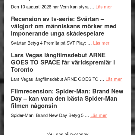
´s
teater
om
Den 10 augusti 2026 har Vem kan styra …
Läs mer
Edge
Nu
Recension av tv-serie: Svärtan –
–
börjar
välgjort om människans mörker med
rolig
valet
imponerande unga skådespelare
och
synas
spännande
om
i
Svärtan Betyg 4 Premiär på SVT Play: …
Läs mer
med
Recension
tv4
Lars Vegas långfilmsdebut ARNE
en
av
med
GOES TO SPACE får världspremiär i
Jackie
tv-
Vem
Toronto
Chan
serie:
kan
i
Svärtan
styra
om
Lars Vegas långfilmsdebut ARNE GOES TO …
Läs mer
storform
–
Mauri?
Lars
Filmrecension: Spider-Man: Brand New
välgjort
Vegas
Day – kan vara den bästa Spider-Man
om
långfi
filmen någonsin
människans
ARNE
om
mörker
GOES
Spider-Man: Brand New Day Betyg 5 …
Läs mer
Filmrecension
med
TO
Spider-
imponerande
SPAC