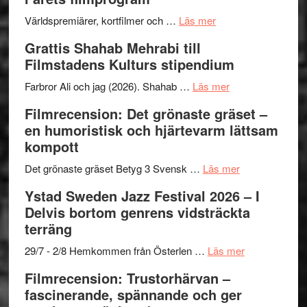
om
Världspremiärer, kortfilmer och …
Läs mer
Way
Grattis Shahab Mehrabi till
Out
Filmstadens Kulturs stipendium
West
presenterar
om
Farbror Ali och jag (2026). Shahab …
Läs mer
19
Grattis
Filmrecension: Det grönaste gräset –
nya
Shahab
en humoristisk och hjärtevarm lättsam
titlar
Mehrabi
kompott
i
till
årets
Filmstadens
om
Det grönaste gräset Betyg 3 Svensk …
Läs mer
filmprogram
Kulturs
Filmrecension:
Ystad Sweden Jazz Festival 2026 – I
stipendium
Det
Delvis bortom genrens vidsträckta
grönaste
terräng
gräset
–
om
29/7 - 2/8 Hemkommen från Österlen …
Läs mer
en
Ystad
Filmrecension: Trustorhärvan –
humoristisk
Sweden
fascinerande, spännande och ger
och
Jazz