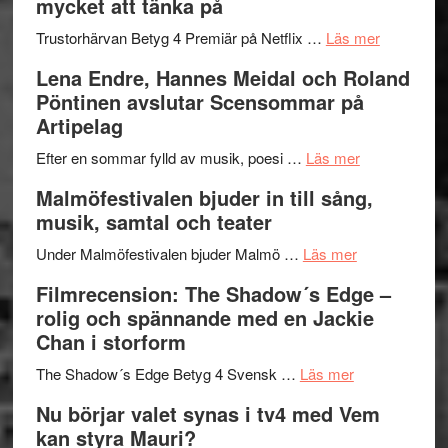
mycket att tänka på
hjärtevarm
Festival
lättsam
2026
om
Trustorhärvan Betyg 4 Premiär på Netflix …
Läs mer
kompott
–
Filmrecens
Lena Endre, Hannes Meidal och Roland
I
Trustorhä
Pöntinen avslutar Scensommar på
Delvis
–
Artipelag
bortom
fascineran
genrens
om
spännand
Efter en sommar fylld av musik, poesi …
Läs mer
vidsträckta
Lena
och
Malmöfestivalen bjuder in till sång,
terräng
Endre,
ger
musik, samtal och teater
Hannes
mycket
om
Meidal
att
Under Malmöfestivalen bjuder Malmö …
Läs mer
Malmöfestiva
och
tänka
Filmrecension: The Shadow´s Edge –
bjuder
Roland
på
rolig och spännande med en Jackie
in
Pöntinen
Chan i storform
till
avslutar
om
sång,
Scensommar
The Shadow´s Edge Betyg 4 Svensk …
Läs mer
Filmrecension
musik,
på
Nu börjar valet synas i tv4 med Vem
The
samtal
Artipelag
kan styra Mauri?
Shadow
och