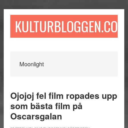
Hoppa
Hoppa
Hoppa
till
till
till
huvudinnehåll
det
sidfot
KULTURBLOGGEN.COM
primära
sidofältet
Moonlight
Ojojoj fel film ropades upp
som bästa film på
Oscarsgalan