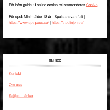
För bäst guide till online casino rekommenderas
Casivo
För spel: Minimiålder 18 år - Spela ansvarsfullt |
https://www.spelpaus.se/
|
https://stodlinjen.se/
Footer
OM OSS
Kontakt
Om oss
Sajtips – länkar