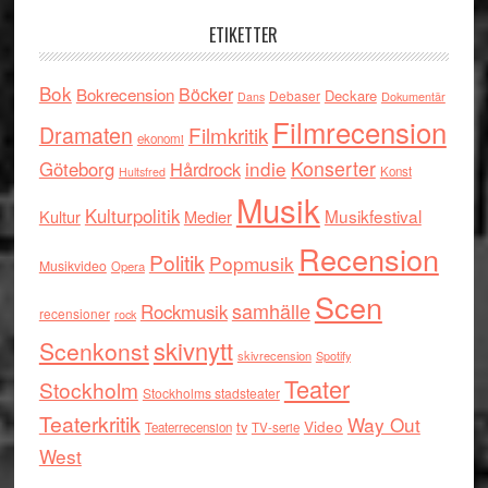
ETIKETTER
Bok
Böcker
Bokrecension
Deckare
Debaser
Dokumentär
Dans
Filmrecension
Dramaten
Filmkritik
ekonomi
indie
Konserter
Göteborg
Hårdrock
Konst
Hultsfred
Musik
Kulturpolitik
Musikfestival
Kultur
Medier
Recension
Politik
Popmusik
Musikvideo
Opera
Scen
samhälle
Rockmusik
recensioner
rock
skivnytt
Scenkonst
skivrecension
Spotify
Teater
Stockholm
Stockholms stadsteater
Teaterkritik
Way Out
tv
Video
Teaterrecension
TV-serie
West