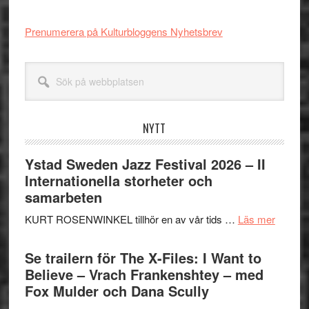
Prenumerera på Kulturbloggens Nyhetsbrev
Sök
på
webbplatsen
NYTT
Ystad Sweden Jazz Festival 2026 – II
Internationella storheter och
samarbeten
om
KURT ROSENWINKEL tillhör en av vår tids …
Läs mer
Ystad
Swede
Se trailern för The X-Files: I Want to
Jazz
Believe – Vrach Frankenshtey – med
Festiva
Fox Mulder och Dana Scully
2026