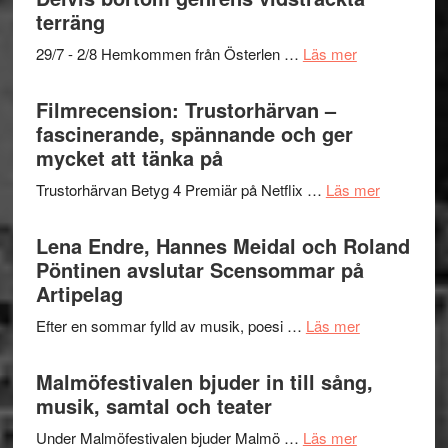
Dana
gräset
terräng
Scully
–
om
29/7 - 2/8 Hemkommen från Österlen …
Läs mer
en
Ystad
humoristisk
Sweden
Filmrecension: Trustorhärvan –
och
Jazz
fascinerande, spännande och ger
hjärtevarm
Festival
mycket att tänka på
lättsam
2026
kompott
om
Trustorhärvan Betyg 4 Premiär på Netflix …
Läs mer
–
Filmrecens
I
Trustorhä
Lena Endre, Hannes Meidal och Roland
Delvis
–
Pöntinen avslutar Scensommar på
bortom
fascineran
Artipelag
genrens
spännand
vidsträckta
om
Efter en sommar fylld av musik, poesi …
Läs mer
och
terräng
Lena
ger
Endre,
Malmöfestivalen bjuder in till sång,
mycket
Hannes
musik, samtal och teater
att
Meidal
tänka
om
Under Malmöfestivalen bjuder Malmö …
Läs mer
och