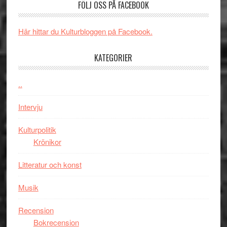
kan
FÖLJ OSS PÅ FACEBOOK
i
serie:
styra
storform
Svärtan
Mauri?
Här hittar du Kulturbloggen på Facebook.
–
välgjort
KATEGORIER
om
människans
mörker
..
med
Intervju
imponerande
unga
Kulturpolitik
skådespelar
Krönikor
Litteratur och konst
Musik
Recension
Bokrecension