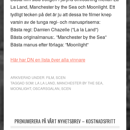
La Land, Manchester by the Sea och Moonlight. Ett
tydligt tecken på det är ju att dessa tre filmer knep
varsin av de tunga regi- och manuspriserna:
Bästa regi: Damien Chazelle (”La la Land”)
Bästa originalmanus:. ”Manchester by the Sea”
Bästa manus efter förlaga: ”Moonlight”
Här har DN en lista över alla vinnare
ARKIVERAD UNDER:
FILM
,
SCEN
TAGGAD SOM:
LA LA LAND
,
MANCHESTER BY THE SEA
,
MOONLIGHT
,
OSCARSGALAN
,
SCEN
Primärt
sidofält
PRENUMERERA PÅ VÅRT NYHETSBREV – KOSTNADSFRITT