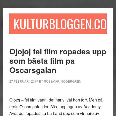
Hoppa
Hoppa
Hoppa
till
till
till
huvudinnehåll
det
sidfot
KULTURBLOGGEN.COM
primära
sidofältet
Ojojoj fel film ropades upp
som bästa film på
Oscarsgalan
27 FEBRUARI, 2017
BY
ROSEMARI SÖDERGREN
Ojojoj – fel film vann, det har vi väl hört förr. Men på
årets Oscarsgala, den 89:e upplagan av Academy
Awards, ropades La La Land upp som vinnare av