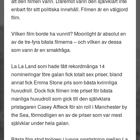
att den filmen vann. Däremot vann den självklart inte
enbart för sitt politiska innehåll. Filmen är en välgjord
film.
Vilken film borde ha vunnit? Moonlight är absolut en
av de tre-fyra bästa filmerna – och vilken av dessa
som vann är en smakfråga.
La La Land som hade fått rekordmånga 14
nomineringar före galan fick totalt sex priser, bland
annat fick Emma Stone pris som bästa kvinnliga
huvudroll. Dock fick filmen inte priset för bästa
manliga huvudroll som gick till den självklara
pristagaren Casey Affleck för sin roll i Manchester by
the Sea, förmodligen en av de priser som var mest
självklar under hela galan.
Bästa film stod troligen i juryns omröstning mellan La