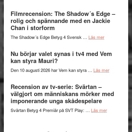
på
Malmöfestiva
Roland
bjuder
Filmrecension: The Shadow´s Edge –
Pöntinen
in
rolig och spännande med en Jackie
avslutar
till
Chan i storform
Scensommar
sång,
på
om
The Shadow´s Edge Betyg 4 Svensk …
Läs mer
musik,
Artipelag
Filmrecension
samtal
The
Nu börjar valet synas i tv4 med Vem
och
Shadow
kan styra Mauri?
teater
´s
om
Den 10 augusti 2026 har Vem kan styra …
Läs mer
Edge
Nu
–
börjar
Recension av tv-serie: Svärtan –
rolig
valet
välgjort om människans mörker med
och
synas
imponerande unga skådespelare
spännande
i
med
om
Svärtan Betyg 4 Premiär på SVT Play: …
Läs mer
tv4
en
Recension
med
Jackie
av
Vem
Chan
tv-