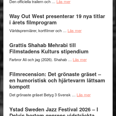
om
Den officiella trailern och …
Läs mer
–
Se
II
trailern
Way Out West presenterar 19 nya titlar
Internat
för
i årets filmprogram
storhet
The
och
om
Världspremiärer, kortfilmer och …
Läs mer
X-
samarb
Way
Files:
Out
Grattis Shahab Mehrabi till
I
West
Filmstadens Kulturs stipendium
Want
presenterar
to
om
Farbror Ali och jag (2026). Shahab …
Läs mer
19
Believe
Grattis
nya
–
Shahab
Filmrecension: Det grönaste gräset –
titlar
Vrach
Mehrabi
en humoristisk och hjärtevarm lättsam
i
Frankenshtey
till
kompott
årets
–
Filmstadens
filmprogram
med
om
Det grönaste gräset Betyg 3 Svensk …
Läs mer
Kulturs
Fox
Filmrecension:
stipendium
Mulder
Det
Ystad Sweden Jazz Festival 2026 – I
och
grönaste
Delvis bortom genrens vidsträckta