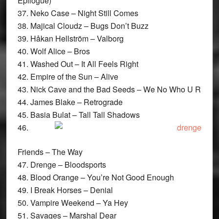
Epilogue)
37. Neko Case – Night Still Comes
38. Majical Cloudz – Bugs Don’t Buzz
39. Håkan Hellström – Valborg
40. Wolf Alice – Bros
41. Washed Out – It All Feels Right
42. Empire of the Sun – Alive
43. Nick Cave and the Bad Seeds – We No Who U R
44. James Blake – Retrograde
45. Basia Bulat – Tall Tall Shadows
46.
Friends – The Way
47. Drenge – Bloodsports
48. Blood Orange – You’re Not Good Enough
49. I Break Horses – Denial
50. Vampire Weekend – Ya Hey
51. Savages – Marshal Dear