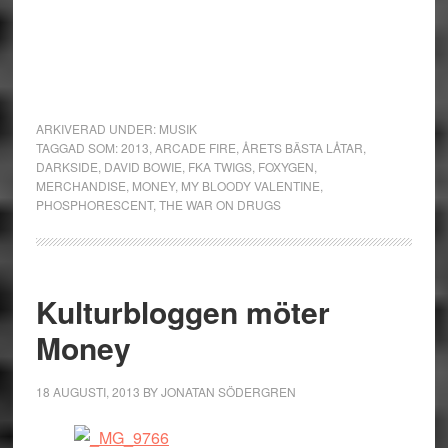
ARKIVERAD UNDER:
MUSIK
TAGGAD SOM:
2013
,
ARCADE FIRE
,
ÅRETS BÄSTA LÅTAR
,
DARKSIDE
,
DAVID BOWIE
,
FKA TWIGS
,
FOXYGEN
,
MERCHANDISE
,
MONEY
,
MY BLOODY VALENTINE
,
PHOSPHORESCENT
,
THE WAR ON DRUGS
Kulturbloggen möter
Money
18 AUGUSTI, 2013
BY
JONATAN SÖDERGREN