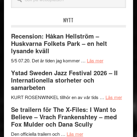
på
webbplatsen
NYTT
Recension: Håkan Hellström –
Huskvarna Folkets Park – en helt
lysande kväll
om
5/5 07.20. Det är tiden jag kommer …
Läs mer
Recension:
Ystad Sweden Jazz Festival 2026 – II
Håkan
Internationella storheter och
Hellström
samarbeten
–
Huskvarna
om
KURT ROSENWINKEL tillhör en av vår tids …
Läs mer
Folkets
Ystad
Se trailern för The X-Files: I Want to
Park
Swede
Believe – Vrach Frankenshtey – med
–
Jazz
Fox Mulder och Dana Scully
en
Festiva
om
helt
2026
Den officiella trailern och …
Läs mer