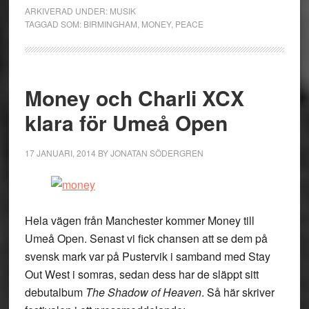
ARKIVERAD UNDER:
MUSIK
TAGGAD SOM:
BIRMINGHAM
,
MONEY
,
PEACE
Money och Charli XCX
klara för Umeå Open
17 JANUARI, 2014
BY
JONATAN SÖDERGREN
Hela vägen från Manchester kommer Money till
Umeå Open. Senast vi fick chansen att se dem på
svensk mark var på Pustervik i samband med Stay
Out West i somras, sedan dess har de släppt sitt
debutalbum
The Shadow of Heaven
. Så här skriver