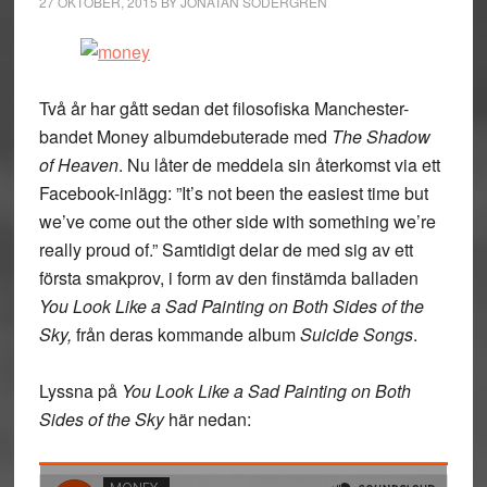
27 OKTOBER, 2015
BY
JONATAN SÖDERGREN
Två år har gått sedan det filosofiska Manchester-
bandet Money albumdebuterade med
The Shadow
of Heaven
. Nu låter de meddela sin återkomst via ett
Facebook-inlägg: ”It’s not been the easiest time but
we’ve come out the other side with something we’re
really proud of.” Samtidigt delar de med sig av ett
första smakprov, i form av den finstämda balladen
You Look Like a Sad Painting on Both Sides of the
Sky,
från deras kommande album
Suicide Songs
.
Lyssna på
You Look Like a Sad Painting on Both
Sides of the Sky
här nedan: