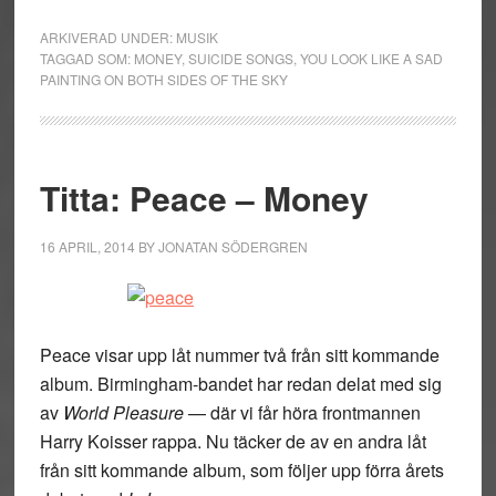
ARKIVERAD UNDER:
MUSIK
TAGGAD SOM:
MONEY
,
SUICIDE SONGS
,
YOU LOOK LIKE A SAD
PAINTING ON BOTH SIDES OF THE SKY
Titta: Peace – Money
16 APRIL, 2014
BY
JONATAN SÖDERGREN
Peace visar upp låt nummer två från sitt kommande
album. Birmingham-bandet har redan delat med sig
av
World Pleasure
— där vi får höra frontmannen
Harry Koisser rappa. Nu täcker de av en andra låt
från sitt kommande album, som följer upp förra årets