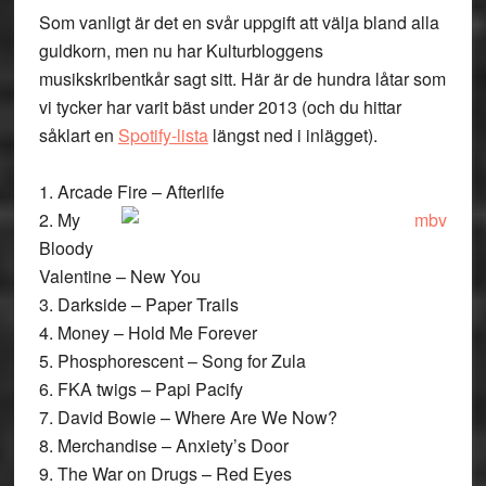
Som vanligt är det en svår uppgift att välja bland alla
guldkorn, men nu har Kulturbloggens
musikskribentkår sagt sitt. Här är de hundra låtar som
vi tycker har varit bäst under 2013 (och du hittar
såklart en
Spotify-lista
längst ned i inlägget).
1. Arcade Fire – Afterlife
2. My
Bloody
Valentine – New You
3. Darkside – Paper Trails
4. Money – Hold Me Forever
5. Phosphorescent – Song for Zula
6. FKA twigs – Papi Pacify
7. David Bowie – Where Are We Now?
8. Merchandise – Anxiety’s Door
9. The War on Drugs – Red Eyes