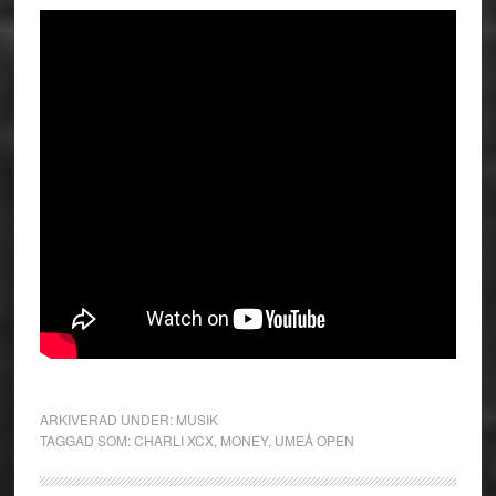
ARKIVERAD UNDER:
MUSIK
TAGGAD SOM:
CHARLI XCX
,
MONEY
,
UMEÅ OPEN