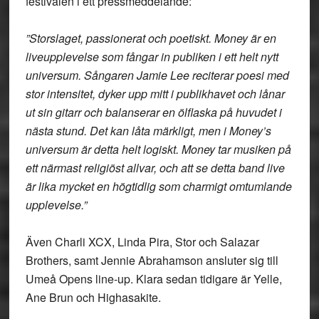
festivalen i ett pressmeddelande:
”Storslaget, passionerat och poetiskt. Money är en
liveupplevelse som fångar in publiken i ett helt nytt
universum. Sångaren Jamie Lee reciterar poesi med
stor intensitet, dyker upp mitt i publikhavet och lånar
ut sin gitarr och balanserar en ölflaska på huvudet i
nästa stund. Det kan låta märkligt, men i Money’s
universum är detta helt logiskt. Money tar musiken på
ett närmast religiöst allvar, och att se detta band live
är lika mycket en högtidlig som charmigt omtumlande
upplevelse.”
Även Charli XCX, Linda Pira, Stor och Salazar
Brothers, samt Jennie Abrahamson ansluter sig till
Umeå Opens line-up. Klara sedan tidigare är Yelle,
Ane Brun och Highasakite.