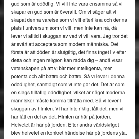
gud som är odödlig. Vi vill inte vara ensamma så vi
skapar en gud som är överallt. Om vi säger att vi
skapat denna varelse som vi vill efterlikna och denna
plats i universum som vi vill, men inte kan nå, då
lever vi alltid i skuggan av vad vi vill vara. Jag tror det
är svårt att acceptera som modern människa. Det
första är att döden är slutgiltig, det finns inget liv efter
detta och ingen religion kan rädda dig – ändå visar
vetenskapen på att vi blir mer intelligenta, mer
potenta och allt bättre och bättre. Så vi lever i denna
odödlighet, samtidigt som vi inte gör det. Det är som
en slags tillfällig odödlighet, vilket är något moderna
människor måste komma tillrätta med. Så vi lever i
skuggan av himlen. Vi har inte riktigt fått det, men vi
har fått en del av det. Himlen är här på jorden.
Helvetet är här på jorden. Efter andra världskriget
blev helvetet en konkret händelse här på jordens yta.