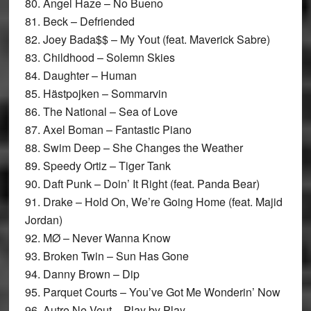
80. Angel Haze – No Bueno
81. Beck – Defriended
82. Joey Bada$$ – My Yout (feat. Maverick Sabre)
83. Childhood – Solemn Skies
84. Daughter – Human
85. Hästpojken – Sommarvin
86. The National – Sea of Love
87. Axel Boman – Fantastic Piano
88. Swim Deep – She Changes the Weather
89. Speedy Ortiz – Tiger Tank
90. Daft Punk – Doin’ It Right (feat. Panda Bear)
91. Drake – Hold On, We’re Going Home (feat. Majid
Jordan)
92. MØ – Never Wanna Know
93. Broken Twin – Sun Has Gone
94. Danny Brown – Dip
95. Parquet Courts – You’ve Got Me Wonderin’ Now
96. Autre Ne Veut – Play by Play