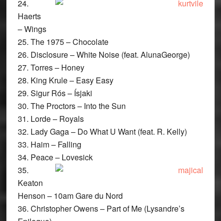
24.
Haerts
– Wings
25. The 1975 – Chocolate
26. Disclosure – White Noise (feat. AlunaGeorge)
27. Torres – Honey
28. King Krule – Easy Easy
29. Sigur Rós – Ísjaki
30. The Proctors – Into the Sun
31. Lorde – Royals
32. Lady Gaga – Do What U Want (feat. R. Kelly)
33. Haim – Falling
34. Peace – Lovesick
35.
Keaton
Henson – 10am Gare du Nord
36. Christopher Owens – Part of Me (Lysandre’s