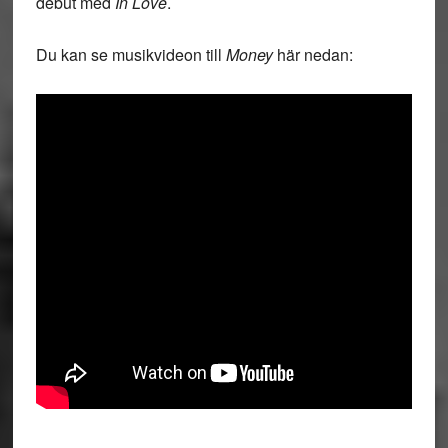
debut med
In Love
.
Du kan se musikvideon till
Money
här nedan: