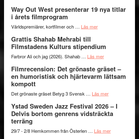
Se
lysande
–
Way Out West presenterar 19 nya titlar
trailern
kväll
II
i årets filmprogram
för
Internat
The
om
storhet
Världspremiärer, kortfilmer och …
Läs mer
X-
Way
och
Grattis Shahab Mehrabi till
Files:
Out
samarb
Filmstadens Kulturs stipendium
I
West
Want
presenterar
om
Farbror Ali och jag (2026). Shahab …
Läs mer
to
19
Grattis
Filmrecension: Det grönaste gräset –
Believe
nya
Shahab
en humoristisk och hjärtevarm lättsam
–
titlar
Mehrabi
kompott
Vrach
i
till
Frankenshtey
årets
Filmstadens
om
Det grönaste gräset Betyg 3 Svensk …
Läs mer
–
filmprogram
Kulturs
Filmrecension:
Ystad Sweden Jazz Festival 2026 – I
med
stipendium
Det
Delvis bortom genrens vidsträckta
Fox
grönaste
terräng
Mulder
gräset
och
–
om
29/7 - 2/8 Hemkommen från Österlen …
Läs mer
Dana
en
Ystad