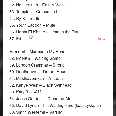
52. Nat Jenkins – East & West
53. Temples – Colours to Life
54. Ry X – Berlin
55. Youth Lagoon – Mute
56. Hanni El Khatib – Head in the Dirt
57. Ed
Harcourt – Murmur in My Heart
58. BANKS – Waiting Game
59. London Grammar – Strong
60. Deafheaven – Dream House
61. Makthaverskan – Antabus
62. Kanye West – Black Skinhead
63. Katy B – 5AM
64. Jacco Gardner – Clear the Air
65. David Lynch – I’m Waiting Here (feat. Lykke Li)
66. Smith Westerns – Varsity