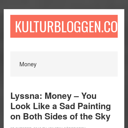
Hoppa
Hoppa
Hoppa
till
till
till
huvudinnehåll
det
sidfot
KULTURBLOGGEN.COM
primära
sidofältet
Money
Lyssna: Money – You
Look Like a Sad Painting
on Both Sides of the Sky