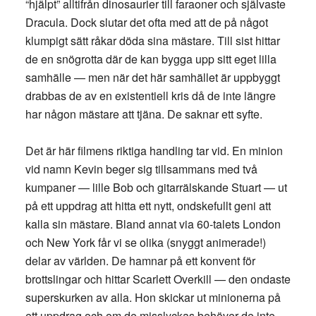
“hjälpt” alltifrån dinosaurier till faraoner och självaste
Dracula. Dock slutar det ofta med att de på något
klumpigt sätt råkar döda sina mästare. Till sist hittar
de en snögrotta där de kan bygga upp sitt eget lilla
samhälle — men när det här samhället är uppbyggt
drabbas de av en existentiell kris då de inte längre
har någon mästare att tjäna. De saknar ett syfte.
Det är här filmens riktiga handling tar vid. En minion
vid namn Kevin beger sig tillsammans med två
kumpaner — lille Bob och gitarrälskande Stuart — ut
på ett uppdrag att hitta ett nytt, ondskefullt geni att
kalla sin mästare. Bland annat via 60-talets London
och New York får vi se olika (snyggt animerade!)
delar av världen. De hamnar på ett konvent för
brottslingar och hittar Scarlett Overkill — den ondaste
superskurken av alla. Hon skickar ut minionerna på
ett uppdrag och om de misslyckas behöver de inte