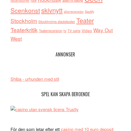
recensioner
rock
skivnytt
Scenkonst
skivrecension
Spotify
Teater
Stockholm
Stockholms stadsteater
Teaterkritik
Way Out
tv
Video
Teaterrecension
TV-serie
West
ANNONSER
Shiba - urhunden med stil
SPEL KAN SKAPA BEROENDE
För den som letar efter ett
casino med 10 euro deposit