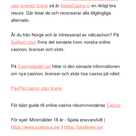
utan svensk licens
så är
SpelaCasino.io
en riktigt bra
resurs. Där listar de och recenserar alla tillgängliga
alternativ.
Är du från Norge och är intresserad av nätcasinon? På
Spillsen.com
finns det senaste inom norska online
casinon, licenser och slots.
På
Casinodealen.se
hittar ni den senaste informationen
om nya casinon, licenser och slots hos casino på nätet.
PayPal casino utan licens
För bäst guide till online casino rekommenderas
Casivo
För spel: Minimiålder 18 år - Spela ansvarsfullt |
https://www.spelpaus.se/
|
https://stodlinjen.se/