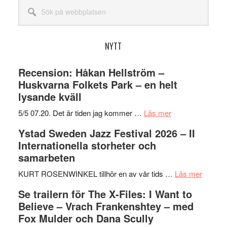
Sök
på
webbplatsen
NYTT
Recension: Håkan Hellström –
Huskvarna Folkets Park – en helt
lysande kväll
om
5/5 07.20. Det är tiden jag kommer …
Läs mer
Recension:
Ystad Sweden Jazz Festival 2026 – II
Håkan
Internationella storheter och
Hellström
samarbeten
–
Huskvarna
om
KURT ROSENWINKEL tillhör en av vår tids …
Läs mer
Folkets
Ystad
Se trailern för The X-Files: I Want to
Park
Swede
Believe – Vrach Frankenshtey – med
–
Jazz
Fox Mulder och Dana Scully
en
Festiva