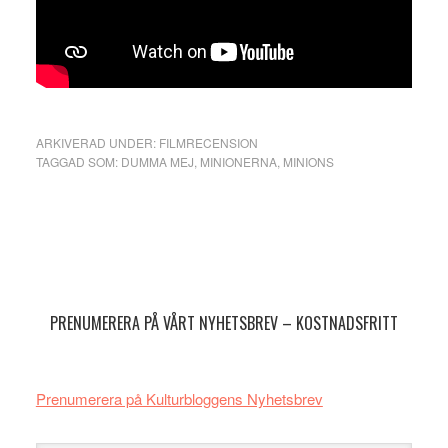
ARKIVERAD UNDER:
FILMRECENSION
TAGGAD SOM:
DUMMA MEJ
,
MINIONERNA
,
MINIONS
Primärt
sidofält
PRENUMERERA PÅ VÅRT NYHETSBREV – KOSTNADSFRITT
Prenumerera på Kulturbloggens Nyhetsbrev