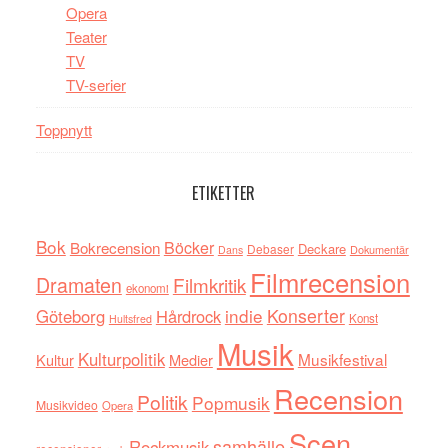
Opera
Teater
TV
TV-serier
Toppnytt
ETIKETTER
Bok
Böcker
Bokrecension
Deckare
Debaser
Dokumentär
Dans
Filmrecension
Dramaten
Filmkritik
ekonomi
indie
Konserter
Göteborg
Hårdrock
Konst
Hultsfred
Musik
Kulturpolitik
Musikfestival
Kultur
Medier
Recension
Politik
Popmusik
Musikvideo
Opera
Scen
samhälle
Rockmusik