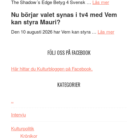
om
sång,
Scensommar
The Shadow´s Edge Betyg 4 Svensk …
Läs mer
Filmrecension
musik,
på
Nu börjar valet synas i tv4 med Vem
The
samtal
Artipelag
kan styra Mauri?
Shadow
och
´s
teater
om
Den 10 augusti 2026 har Vem kan styra …
Läs mer
Edge
Nu
–
börjar
FÖLJ OSS PÅ FACEBOOK
rolig
valet
och
synas
spännande
i
Här hittar du Kulturbloggen på Facebook.
med
tv4
en
med
KATEGORIER
Jackie
Vem
Chan
kan
..
i
styra
storform
Mauri?
Intervju
Kulturpolitik
Krönikor