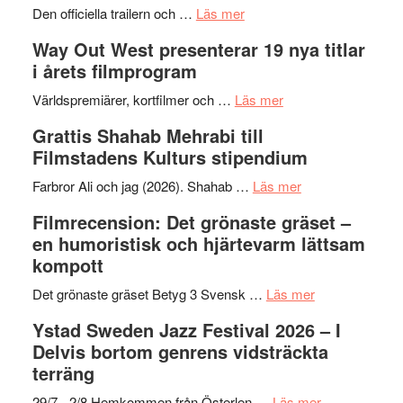
om
helt
2026
Den officiella trailern och …
Läs mer
Se
lysande
–
Way Out West presenterar 19 nya titlar
trailern
kväll
II
i årets filmprogram
för
Internat
The
om
storhet
Världspremiärer, kortfilmer och …
Läs mer
X-
Way
och
Grattis Shahab Mehrabi till
Files:
Out
samarb
Filmstadens Kulturs stipendium
I
West
Want
presenterar
om
Farbror Ali och jag (2026). Shahab …
Läs mer
to
19
Grattis
Filmrecension: Det grönaste gräset –
Believe
nya
Shahab
en humoristisk och hjärtevarm lättsam
–
titlar
Mehrabi
kompott
Vrach
i
till
Frankenshtey
årets
Filmstadens
om
Det grönaste gräset Betyg 3 Svensk …
Läs mer
–
filmprogram
Kulturs
Filmrecension:
Ystad Sweden Jazz Festival 2026 – I
med
stipendium
Det
Delvis bortom genrens vidsträckta
Fox
grönaste
terräng
Mulder
gräset
och
–
om
29/7 - 2/8 Hemkommen från Österlen …
Läs mer