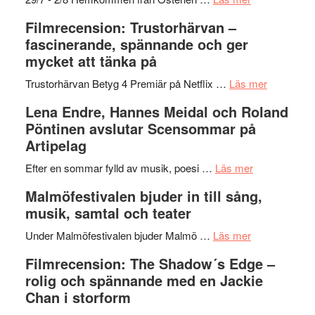
Dana
en
Ystad
Filmrecension: Trustorhärvan –
Scully
humoristisk
Sweden
fascinerande, spännande och ger
och
Jazz
mycket att tänka på
hjärtevarm
Festival
lättsam
2026
om
Trustorhärvan Betyg 4 Premiär på Netflix …
Läs mer
kompott
–
Filmrecens
Lena Endre, Hannes Meidal och Roland
I
Trustorhä
Pöntinen avslutar Scensommar på
Delvis
–
Artipelag
bortom
fascineran
genrens
om
spännand
Efter en sommar fylld av musik, poesi …
Läs mer
vidsträckta
Lena
och
Malmöfestivalen bjuder in till sång,
terräng
Endre,
ger
musik, samtal och teater
Hannes
mycket
om
Meidal
att
Under Malmöfestivalen bjuder Malmö …
Läs mer
Malmöfestiva
och
tänka
Filmrecension: The Shadow´s Edge –
bjuder
Roland
på
rolig och spännande med en Jackie
in
Pöntinen
Chan i storform
till
avslutar