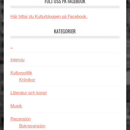
FÖLJ OSS PÅ FACEBOOK
rolig
valet
och
synas
spännande
i
Här hittar du Kulturbloggen på Facebook.
med
tv4
en
med
KATEGORIER
Jackie
Vem
Chan
kan
..
i
styra
storform
Mauri?
Intervju
Kulturpolitik
Krönikor
Litteratur och konst
Musik
Recension
Bokrecension