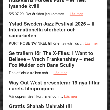
lysande kväll
om
5/5 07.20. Det är tiden jag kommer …
Läs mer
Recension:
Ystad Sweden Jazz Festival 2026 – II
Håkan
Internationella storheter och
Hellström
samarbeten
–
Huskvarna
om
KURT ROSENWINKEL tillhör en av vår tids …
Läs mer
Folkets
Ystad
Se trailern för The X-Files: I Want to
Park
Swede
Believe – Vrach Frankenshtey – med
–
Jazz
Fox Mulder och Dana Scully
en
Festiva
om
helt
2026
Den officiella trailern och …
Läs mer
Se
lysande
–
Way Out West presenterar 19 nya titlar
trailern
kväll
II
i årets filmprogram
för
Internat
The
om
storhet
Världspremiärer, kortfilmer och …
Läs mer
X-
Way
och
Grattis Shahab Mehrabi till
Files:
Out
samarb