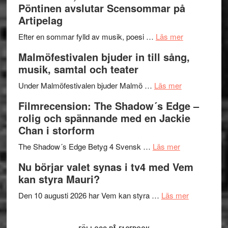
Pöntinen avslutar Scensommar på
Delvis
–
Artipelag
bortom
fascineran
genrens
om
spännand
Efter en sommar fylld av musik, poesi …
Läs mer
vidsträckta
Lena
och
Malmöfestivalen bjuder in till sång,
terräng
Endre,
ger
musik, samtal och teater
Hannes
mycket
om
Meidal
att
Under Malmöfestivalen bjuder Malmö …
Läs mer
Malmöfestiva
och
tänka
Filmrecension: The Shadow´s Edge –
bjuder
Roland
på
rolig och spännande med en Jackie
in
Pöntinen
Chan i storform
till
avslutar
om
sång,
Scensommar
The Shadow´s Edge Betyg 4 Svensk …
Läs mer
Filmrecension
musik,
på
Nu börjar valet synas i tv4 med Vem
The
samtal
Artipelag
kan styra Mauri?
Shadow
och
´s
teater
om
Den 10 augusti 2026 har Vem kan styra …
Läs mer
Edge
Nu
–
börjar