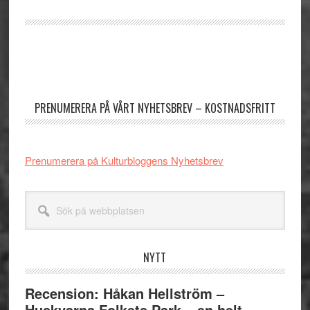
Primärt
sidofält
PRENUMERERA PÅ VÅRT NYHETSBREV – KOSTNADSFRITT
Prenumerera på Kulturbloggens Nyhetsbrev
Sök
på
webbplatsen
NYTT
Recension: Håkan Hellström –
Huskvarna Folkets Park – en helt