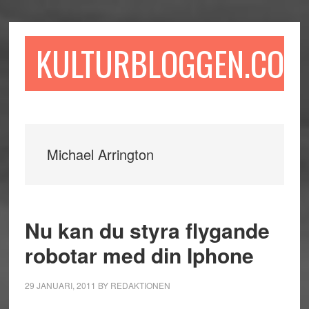
Hoppa
Hoppa
Hoppa
till
till
till
huvudinnehåll
det
sidfot
KULTURBLOGGEN.COM
primära
sidofältet
Michael Arrington
Nu kan du styra flygande
robotar med din Iphone
29 JANUARI, 2011
BY
REDAKTIONEN