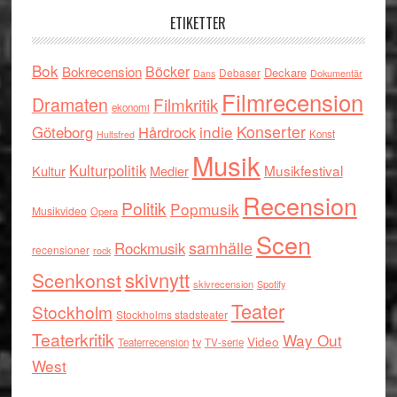
ETIKETTER
Bok
Böcker
Bokrecension
Deckare
Debaser
Dokumentär
Dans
Filmrecension
Dramaten
Filmkritik
ekonomi
indie
Konserter
Göteborg
Hårdrock
Konst
Hultsfred
Musik
Kulturpolitik
Musikfestival
Kultur
Medier
Recension
Politik
Popmusik
Musikvideo
Opera
Scen
samhälle
Rockmusik
recensioner
rock
skivnytt
Scenkonst
skivrecension
Spotify
Teater
Stockholm
Stockholms stadsteater
Teaterkritik
Way Out
tv
Video
Teaterrecension
TV-serie
West