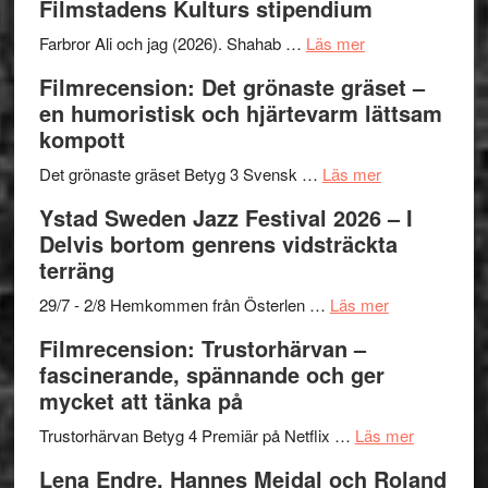
Filmstadens Kulturs stipendium
I
West
Want
presenterar
om
Farbror Ali och jag (2026). Shahab …
Läs mer
to
19
Grattis
Filmrecension: Det grönaste gräset –
Believe
nya
Shahab
en humoristisk och hjärtevarm lättsam
–
titlar
Mehrabi
kompott
Vrach
i
till
Frankenshtey
årets
Filmstadens
om
Det grönaste gräset Betyg 3 Svensk …
Läs mer
–
filmprogram
Kulturs
Filmrecension:
Ystad Sweden Jazz Festival 2026 – I
med
stipendium
Det
Delvis bortom genrens vidsträckta
Fox
grönaste
terräng
Mulder
gräset
och
–
om
29/7 - 2/8 Hemkommen från Österlen …
Läs mer
Dana
en
Ystad
Filmrecension: Trustorhärvan –
Scully
humoristisk
Sweden
fascinerande, spännande och ger
och
Jazz
mycket att tänka på
hjärtevarm
Festival
lättsam
2026
om
Trustorhärvan Betyg 4 Premiär på Netflix …
Läs mer
kompott
–
Filmrecens
Lena Endre, Hannes Meidal och Roland
I
Trustorhä