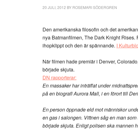
20 JULI, 2012
BY
ROSEMARI SÖDERGREN
Den amerikanska filosofin och det amerikans
nya Batmanfilmen, The Dark Knight Rises. Fi
ihopklippt och den är spännande.
I Kulturb
När filmen hade premiär i Denver, Colorad
började skjuta.
DN rapporterar:
En massaker har inträffat under midnattspr
på en biografi Aurora Mall, i en förort till D
En person öppnade eld mot människor under
en gas i salongen. Vittnen såg en man som 
började skjuta. Enligt polisen ska mannen ha