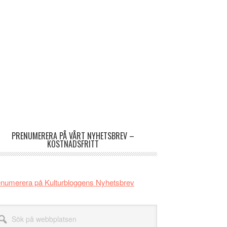
imärt
dofält
PRENUMERERA PÅ VÅRT NYHETSBREV –
KOSTNADSFRITT
numerera på Kulturbloggens Nyhetsbrev
k