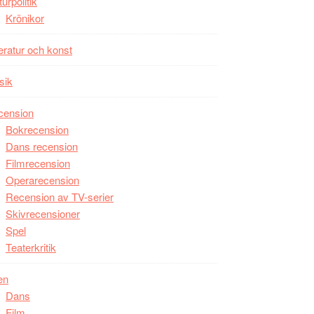
turpolitik
Krönikor
teratur och konst
sik
cension
Bokrecension
Dans recension
Filmrecension
Operarecension
Recension av TV-serier
Skivrecensioner
Spel
Teaterkritik
en
Dans
Film