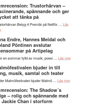
Dana
en
Ystad
lmrecension: Trustorhärvan –
Scully
humoristisk
Sweden
scinerande, spännande och ger
och
Jazz
cket att tänka på
hjärtevarm
Festival
lättsam
2026
storhärvan Betyg 4 Premiär på Netflix …
Läs
om
kompott
–
r
Filmrecension:
I
na Endre, Hannes Meidal och
Trustorhärvan
Delvis
land Pöntinen avslutar
–
bortom
ensommar på Artipelag
fascinerande,
genrens
spännande
vidsträckta
om
er en sommar fylld av musik, poesi …
Läs mer
och
terräng
Lena
lmöfestivalen bjuder in till
ger
Endre,
ng, musik, samtal och teater
mycket
Hannes
att
om
Meidal
der Malmöfestivalen bjuder Malmö …
Läs mer
tänka
Malmöfestivalen
och
lmrecension: The Shadow´s
på
bjuder
Roland
ge – rolig och spännande med
in
Pöntinen
 Jackie Chan i storform
till
avslutar