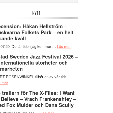
bplatsen
NYTT
cension: Håkan Hellström –
skvarna Folkets Park – en helt
sande kväll
om
 07.20. Det är tiden jag kommer …
Läs mer
Recension:
tad Sweden Jazz Festival 2026 –
Håkan
 Internationella storheter och
Hellström
amarbeten
–
Huskvarna
RT ROSENWINKEL tillhör en av vår tids …
om
Folkets
s mer
Ystad
Park
 trailern för The X-Files: I Want
Sweden
–
 Believe – Vrach Frankenshtey –
Jazz
en
d Fox Mulder och Dana Scully
Festival
helt
2026
om
lysande
 officiella trailern och …
Läs mer