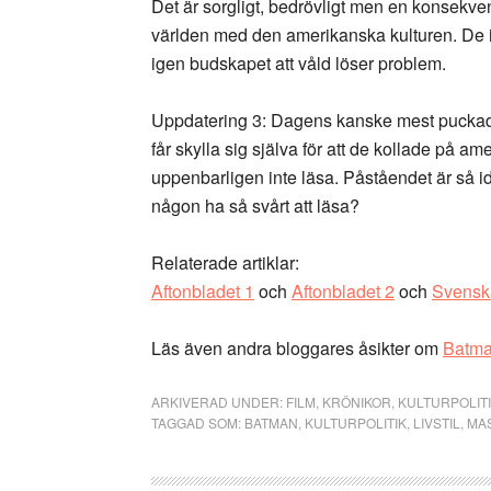
Det är sorgligt, bedrövligt men en konsekv
världen med den amerikanska kulturen. De 
igen budskapet att våld löser problem.
Uppdatering 3: Dagens kanske mest puckade
får skylla sig själva för att de kollade på 
uppenbarligen inte läsa. Påståendet är så id
någon ha så svårt att läsa?
Relaterade artiklar:
Aftonbladet 1
och
Aftonbladet 2
och
Svensk
Läs även andra bloggares åsikter om
Batm
ARKIVERAD UNDER:
FILM
,
KRÖNIKOR
,
KULTURPOLIT
TAGGAD SOM:
BATMAN
,
KULTURPOLITIK
,
LIVSTIL
,
MA