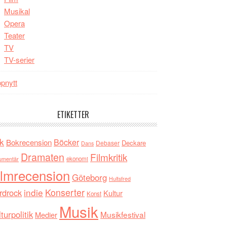
Musikal
Opera
Teater
TV
TV-serier
pnytt
ETIKETTER
k
Böcker
Bokrecension
Deckare
Debaser
Dans
Dramaten
Filmkritik
umentär
ekonomi
ilmrecension
Göteborg
Hultsfred
indie
Konserter
rdrock
Kultur
Konst
Musik
turpolitik
Musikfestival
Medier