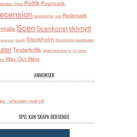
Politik
Popmusik
ikvideo
Opera
ecension
Rockmusik
recensioner
rock
Scen
skivnytt
Scenkonst
mhälle
Stockholm
Stockholms stadsteater
recension
Spotify
ater
Teaterkritik
tv
Teaterrecension
TV-serie
Way Out West
eo
ANNONSER
ba - urhunden med stil
SPEL KAN SKAPA BEROENDE