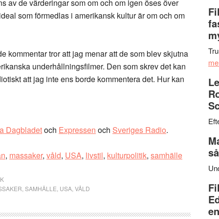
ens av de värderingar som om och om igen öses över
Fi
ideal som förmedlas i amerikansk kultur är om och om
fa
my
Tru
 kommentar tror att jag menar att de som blev skjutna
me
amerikanska underhållningsfilmer. Den som skrev det kan
iotiskt att jag inte ens borde kommentera det. Hur kan
Le
Ro
Sc
Eft
a Dagbladet
och
Expressen
och
Sveriges Radio
.
Ma
så
an
,
massaker
,
våld
,
USA
,
livstil
,
kulturpolitik
,
samhälle
Un
IK
Fi
SSAKER
,
SAMHÄLLE
,
USA
,
VÅLD
Ed
en