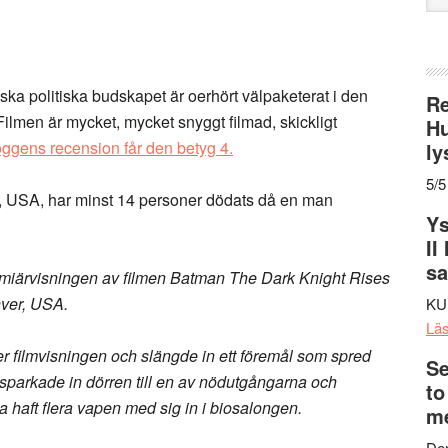
web
ka politiska budskapet är oerhört välpaketerat i den
Re
lmen är mycket, mycket snyggt filmad, skickligt
Hu
loggens recension får den betyg 4.
ly
5/5
o, USA, har minst 14 personer dödats då en man
Ys
II
s
emiärvisningen av filmen Batman The Dark Knight Rises
enver, USA.
KU
Lä
 filmvisningen och slängde in ett föremål som spred
Se
sparkade in dörren till en av nödutgångarna och
to
 haft flera vapen med sig in i biosalongen.
me
Den