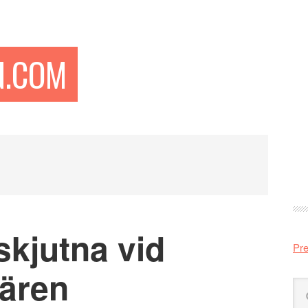
N.COM
Pr
si
skjutna vid
Pre
ären
Sö
på