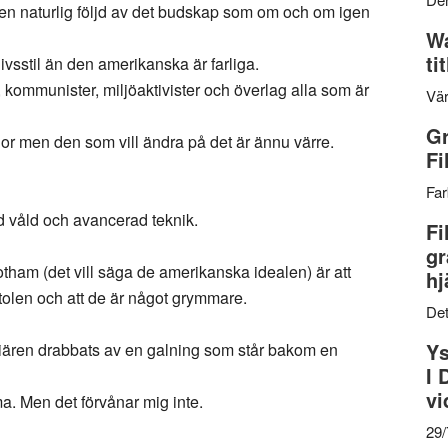
 en naturlig följd av det budskap som om och om igen
Wa
ti
livsstil än den amerikanska är farliga.
, kommunister, miljöaktivister och överlag alla som är
Vär
Gr
ior men den som vill ändra på det är ännu värre.
Fi
Far
d våld och avancerad teknik.
Fi
gr
ham (det vill säga de amerikanska idealen) är att
hj
tolen och att de är något grymmare.
Det
Ys
miären drabbats av en galning som står bakom en
I 
vi
ma. Men det förvånar mig inte.
29