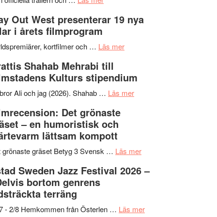
–
Se
kväll
y Out West presenterar 19 nya
II
trailern
tlar i årets filmprogram
Internationella
för
storheter
The
om
ldspremiärer, kortfilmer och …
Läs mer
och
X-
Way
attis Shahab Mehrabi till
samarbeten
Files:
Out
lmstadens Kulturs stipendium
I
West
Want
presenterar
om
bror Ali och jag (2026). Shahab …
Läs mer
to
19
Grattis
lmrecension: Det grönaste
Believe
nya
Shahab
äset – en humoristisk och
–
titlar
Mehrabi
ärtevarm lättsam kompott
Vrach
i
till
Frankenshtey
årets
Filmstadens
om
 grönaste gräset Betyg 3 Svensk …
Läs mer
–
filmprogram
Kulturs
Filmrecension:
tad Sweden Jazz Festival 2026 –
med
stipendium
Det
Delvis bortom genrens
Fox
grönaste
dsträckta terräng
Mulder
gräset
och
–
om
/7 - 2/8 Hemkommen från Österlen …
Läs mer