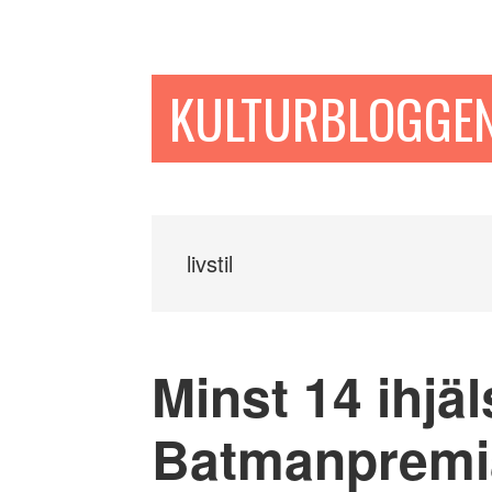
Hoppa
Hoppa
Hoppa
till
till
till
huvudinnehåll
det
sidfot
KULTURBLOGGE
primära
sidofältet
livstil
Minst 14 ihjäl
Batmanpremi