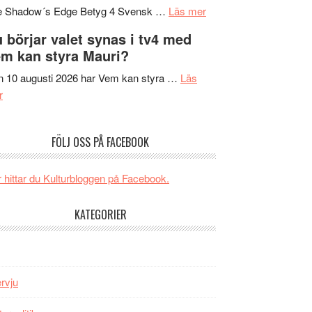
om
sång,
Scensommar
e Shadow´s Edge Betyg 4 Svensk …
Läs mer
Filmrecension:
musik,
på
 börjar valet synas i tv4 med
The
samtal
Artipelag
m kan styra Mauri?
Shadow
och
´s
teater
 10 augusti 2026 har Vem kan styra …
Läs
om
Edge
r
Nu
–
börjar
rolig
FÖLJ OSS PÅ FACEBOOK
valet
och
synas
spännande
i
med
 hittar du Kulturbloggen på Facebook.
tv4
en
med
Jackie
KATEGORIER
Vem
Chan
kan
i
styra
storform
Mauri?
ervju