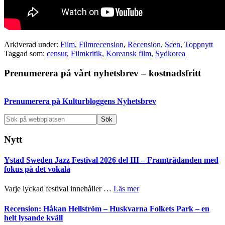
Arkiverad under:
Film
,
Filmrecension
,
Recension
,
Scen
,
Toppnytt
Taggad som:
censur
,
Filmkritik
,
Koreansk film
,
Sydkorea
Primärt
Prenumerera på vårt nyhetsbrev – kostnadsfritt
sidofält
Prenumerera på Kulturbloggens Nyhetsbrev
Sök
på
webbplatsen
Nytt
Ystad Sweden Jazz Festival 2026 del III – Framträdanden med
fokus på det vokala
om
Varje lyckad festival innehåller …
Läs mer
Ystad
Sweden
Recension: Håkan Hellström – Huskvarna Folkets Park – en
Jazz
helt lysande kväll
Festival