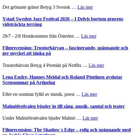
Frankenshtey
årets
Filmstadens
–
om
Det grönaste gräset Betyg 3 Svensk …
Läs mer
filmprogram
Kulturs
med
Filmrecension:
stipendium
Fox
Det
Ystad Sweden Jazz Festival 2026 – I Delvis bortom genrens
Mulder
grönaste
vidsträckta terräng
och
gräset
Dana
–
om
29/7 - 2/8 Hemkommen från Österlen …
Läs mer
Scully
en
Ystad
humoristisk
Sweden
Filmrecension: Trustorhärvan – fascinerande, spännande och
och
Jazz
ger mycket att tänka på
hjärtevarm
Festival
lättsam
2026
om
Trustorhärvan Betyg 4 Premiär på Netflix …
Läs mer
kompott
–
Filmrecension:
I
Trustorhärvan
Lena Endre, Hannes Meidal och Roland Pöntinen avslutar
Delvis
–
Scensommar på Artipelag
bortom
fascinerande,
genrens
spännande
om
Efter en sommar fylld av musik, poesi …
Läs mer
vidsträckta
och
Lena
terräng
ger
Endre,
Malmöfestivalen bjuder in till sång, musik, samtal och teater
mycket
Hannes
att
Meidal
om
Under Malmöfestivalen bjuder Malmö …
Läs mer
tänka
och
Malmöfestivalen
på
Roland
bjuder
Filmrecension: The Shadow´s Edge – rolig och spännande med
Pöntinen
in