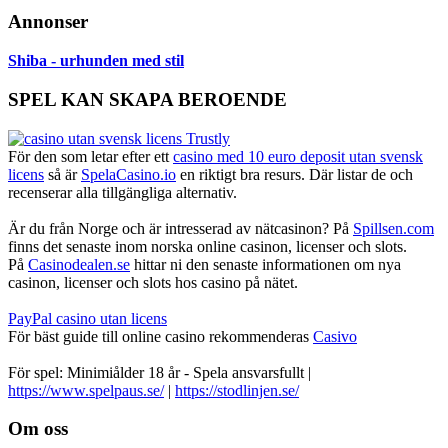
Annonser
Shiba - urhunden med stil
SPEL KAN SKAPA BEROENDE
För den som letar efter ett
casino med 10 euro deposit utan svensk
licens
så är
SpelaCasino.io
en riktigt bra resurs. Där listar de och
recenserar alla tillgängliga alternativ.
Är du från Norge och är intresserad av nätcasinon? På
Spillsen.com
finns det senaste inom norska online casinon, licenser och slots.
På
Casinodealen.se
hittar ni den senaste informationen om nya
casinon, licenser och slots hos casino på nätet.
PayPal casino utan licens
För bäst guide till online casino rekommenderas
Casivo
För spel: Minimiålder 18 år - Spela ansvarsfullt |
https://www.spelpaus.se/
|
https://stodlinjen.se/
Footer
Om oss