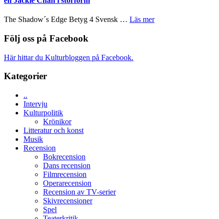
en Jackie Chan i storform
avslutar
till
Scensommar
sång,
om
The Shadow´s Edge Betyg 4 Svensk …
Läs mer
på
musik,
Filmrecension:
Artipelag
samtal
The
Följ oss på Facebook
och
Shadow
teater
´s
Här hittar du Kulturbloggen på Facebook.
Edge
–
Kategorier
rolig
och
..
spännande
Intervju
med
Kulturpolitik
en
Krönikor
Jackie
Litteratur och konst
Chan
Musik
i
Recension
storform
Bokrecension
Dans recension
Filmrecension
Operarecension
Recension av TV-serier
Skivrecensioner
Spel
Teaterkritik