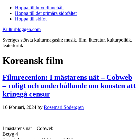
Hoppa till huvudinnehåll
Hoppa till det primära sidofältet
Hoppa till sidfot
Kulturbloggen.com
Sveriges största kulturmagasin: musik, film, litteratur, kulturpolitik,
teaterkritik
Koreansk film
Filmrecenion: I mästarens nät – Cobweb
– roligt och underhållande om konsten att
kringgå censur
16 februari, 2024
by
Rosemari Södergren
I mästarens nät – Cobweb
Betyg 4