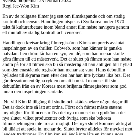
Svensk biopremiär 23 februari 2024
Regi Jee-Won Kim
En av de roligaste filmer jag sett om filmskapande och om statlig
kontroll och censur. Handlingen utspelas i Sydkorea under 1970
talet få kulturarbetare inom bland annat film måste navigera genom
ett minfält av statlig kontroll och censorer.
Handlingen kretsar kring filmregissören Kim som precis avslutat
inspelningen av en thriller, Cobweb, som han känner är ganska
halvdan. I en dröm får han en syn, en idé, som han menar skulle
göra filmen till ett mästerverk. Det är slutet på filmen som han måste
ändra på för att filmen ska bli så mästerlig att han äntligen blir hyllad
som den enastående regissör han menar sig vara. Hans debutfilm
hyllades till skyarna men efter den har han inte lyckats lika bra. Det
går dessutom enträgna rykten om att han stal manuset till sin
debutfilm från en av Koreas mest briljanta filmregissörer som god
innan den inspelningen startade.
Nu vill Kim få tillgång till studio och skådespelare några dagar till.
Det är dock inte så lätt att ordna. Först och främst måste statens
myndighet för filmcensur läsa det nya manuset och godkänna det
nya slutet, vilket producenter och övriga som ska bekosta
filminspelningen inte tror är möjligt. Det nya slutet kommer aldrig att
bli tillåtet att spela in, menar de. Slutet bryter alldeles för mycket mot
landets traditioner. En film kan väl ändå inte låta en kvinna göra