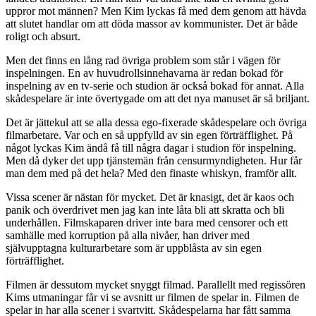
uppror mot männen? Men Kim lyckas få med dem genom att hävda
att slutet handlar om att döda massor av kommunister. Det är både
roligt och absurt.
Men det finns en lång rad övriga problem som står i vägen för
inspelningen. En av huvudrollsinnehavarna är redan bokad för
inspelning av en tv-serie och studion är också bokad för annat. Alla
skådespelare är inte övertygade om att det nya manuset är så briljant.
Det är jättekul att se alla dessa ego-fixerade skådespelare och övriga
filmarbetare. Var och en så uppfylld av sin egen förträfflighet. På
något lyckas Kim ändå få till några dagar i studion för inspelning.
Men då dyker det upp tjänstemän från censurmyndigheten. Hur får
man dem med på det hela? Med den finaste whiskyn, framför allt.
Vissa scener är nästan för mycket. Det är knasigt, det är kaos och
panik och överdrivet men jag kan inte låta bli att skratta och bli
underhållen. Filmskaparen driver inte bara med censorer och ett
samhälle med korruption på alla nivåer, han driver med
självupptagna kulturarbetare som är uppblåsta av sin egen
förträfflighet.
Filmen är dessutom mycket snyggt filmad. Parallellt med regissören
Kims utmaningar får vi se avsnitt ur filmen de spelar in. Filmen de
spelar in har alla scener i svartvitt. Skådespelarna har fått samma