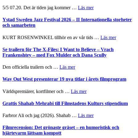
2026
om
5/5 07.20. Det är tiden jag kommer …
Läs mer
del
Recension:
III
Håkan
Ystad Sweden Jazz Festival 2026 – II Internationella storheter
–
Hellström
och samarbeten
Framträdanden
–
med
Huskvarna
om
KURT ROSENWINKEL tillhör en av vår tids …
Läs mer
fokus
Folkets
Ystad
på
Park
Sweden
Se trailern för The X-Files: I Want to Believe – Vrach
det
–
Jazz
Frankenshtey – med Fox Mulder och Dana Scully
vokala
en
Festival
helt
2026
om
Den officiella trailern och …
Läs mer
lysande
–
Se
kväll
II
trailern
Way Out West presenterar 19 nya titlar i årets filmprogram
Internatione
för
storheter
The
om
Världspremiärer, kortfilmer och …
Läs mer
och
X-
Way
samarbeten
Files:
Out
Grattis Shahab Mehrabi till Filmstadens Kulturs stipendium
I
West
Want
presenterar
om
Farbror Ali och jag (2026). Shahab …
Läs mer
to
19
Grattis
Believe
nya
Shahab
Filmrecension: Det grönaste gräset – en humoristisk och
–
titlar
Mehrabi
hjärtevarm lättsam kompott
Vrach
i
till