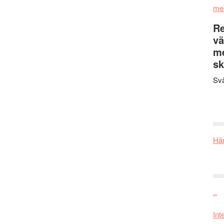
me
Re
vä
m
sk
Svä
Här
..
Int