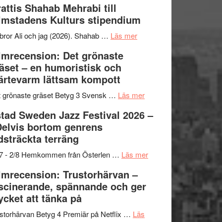
attis Shahab Mehrabi till
samarbeten
Files:
Out
lmstadens Kulturs stipendium
I
West
Want
presenterar
om
bror Ali och jag (2026). Shahab …
Läs mer
to
19
Grattis
lmrecension: Det grönaste
Believe
nya
Shahab
äset – en humoristisk och
–
titlar
Mehrabi
ärtevarm lättsam kompott
Vrach
i
till
Frankenshtey
årets
Filmstadens
om
 grönaste gräset Betyg 3 Svensk …
Läs mer
–
filmprogram
Kulturs
Filmrecension:
tad Sweden Jazz Festival 2026 –
med
stipendium
Det
Delvis bortom genrens
Fox
grönaste
dsträckta terräng
Mulder
gräset
och
–
om
/7 - 2/8 Hemkommen från Österlen …
Läs mer
Dana
en
Ystad
lmrecension: Trustorhärvan –
Scully
humoristisk
Sweden
scinerande, spännande och ger
och
Jazz
cket att tänka på
hjärtevarm
Festival
lättsam
2026
storhärvan Betyg 4 Premiär på Netflix …
Läs