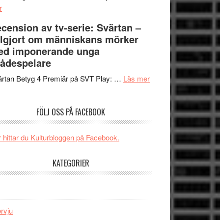
om
Edge
r
Nu
–
cension av tv-serie: Svärtan –
börjar
rolig
lgjort om människans mörker
valet
och
ed imponerande unga
synas
spännande
ådespelare
i
med
tv4
en
om
rtan Betyg 4 Premiär på SVT Play: …
Läs mer
med
Jackie
Recension
Vem
Chan
av
FÖLJ OSS PÅ FACEBOOK
kan
i
tv-
styra
storform
serie:
Mauri?
Svärtan
 hittar du Kulturbloggen på Facebook.
–
välgjort
KATEGORIER
om
människans
mörker
med
ervju
imponerande