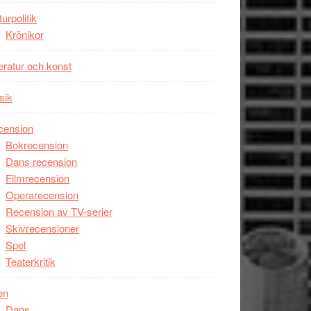
unga
turpolitik
skådespelare
Krönikor
teratur och konst
sik
cension
Bokrecension
Dans recension
Filmrecension
Operarecension
Recension av TV-serier
Skivrecensioner
Spel
Teaterkritik
en
Dans