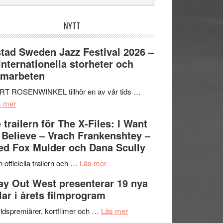
bplatsen
NYTT
tad Sweden Jazz Festival 2026 –
 Internationella storheter och
amarbeten
RT ROSENWINKEL tillhör en av vår tids …
om
s mer
Ystad
 trailern för The X-Files: I Want
Sweden
 Believe – Vrach Frankenshtey –
Jazz
d Fox Mulder och Dana Scully
Festival
2026
om
 officiella trailern och …
Läs mer
–
Se
y Out West presenterar 19 nya
II
trailern
tlar i årets filmprogram
Internationella
för
storheter
The
om
ldspremiärer, kortfilmer och …
Läs mer
och
X-
Way