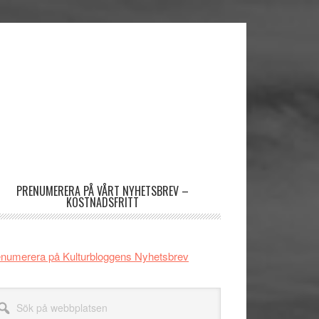
imärt
dofält
PRENUMERERA PÅ VÅRT NYHETSBREV –
KOSTNADSFRITT
numerera på Kulturbloggens Nyhetsbrev
k