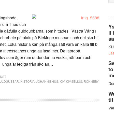
web
ringsboda,
en om Theo och
Ys
 gåtfulla guldgubbarna, som hittades i Västra Vång i
II
rcharbete på plats på Blekinge museum, och det ska bli
s
atet. Lokalhistoria kan på många sätt vara en källa till bl
KU
a intresset hos unga att läsa mer. Det apropå
Lä
äslov som äger rum under denna vecka, när barn och
Se
unga är lediga från skolan…
to
me
ONST
ULDGUBBAR
,
HISTORIA
,
JOHANNISHUS
,
KIM KIMSELIUS
,
RONNEBY
,
Den
Wa
ti
Vär