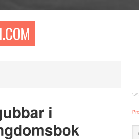
N.COM
Pr
si
gubbar i
Pre
ngdomsbok
Sö
på