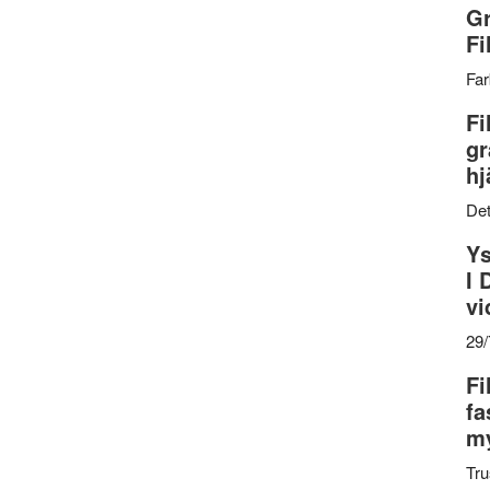
Gr
Fi
Far
Fi
gr
hj
Det
Ys
I 
vi
29
Fi
fa
my
Tru