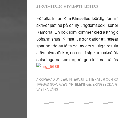
2 NOVEMBER, 2016
BY
MARTIN MOBERG
Författarinnan Kim Kimselius, bördig från E
skriver just nu på en ny ungdomsbok i seri
Ramona. En bok som kommer kretsa kring de
Johannishus. Kimselius gör därför ett resea
spännande att få ta del av det slutliga result
a äventyrsböcker, och det i sig kan också ök
satsningarna som regeringen initierat på l
ARKIVERAD UNDER:
INTERVJU
,
LITTERATUR OCH K
TAGGAD SOM:
ÄVENTYR
,
BLEKINGE
,
ERINGSBODA
,
G
VÄSTRA VÅNG