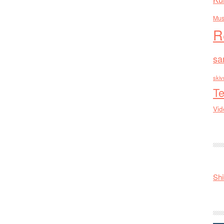
Mus
R
sa
skiv
Te
Vid
Shi