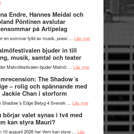
om
kompott
–
r
Filmrecension:
I
na Endre, Hannes Meidal och
Trustorhärvan
Delvis
land Pöntinen avslutar
–
bortom
ensommar på Artipelag
fascinerande,
genrens
spännande
vidsträckta
om
er en sommar fylld av musik, poesi …
Läs mer
och
terräng
Lena
lmöfestivalen bjuder in till
ger
Endre,
ng, musik, samtal och teater
mycket
Hannes
att
om
Meidal
der Malmöfestivalen bjuder Malmö …
Läs mer
tänka
Malmöfestivalen
och
lmrecension: The Shadow´s
på
bjuder
Roland
ge – rolig och spännande med
in
Pöntinen
 Jackie Chan i storform
till
avslutar
om
sång,
Scensommar
e Shadow´s Edge Betyg 4 Svensk …
Läs mer
Filmrecension:
musik,
på
 börjar valet synas i tv4 med
The
samtal
Artipelag
m kan styra Mauri?
Shadow
och
´s
teater
 10 augusti 2026 har Vem kan styra …
Läs