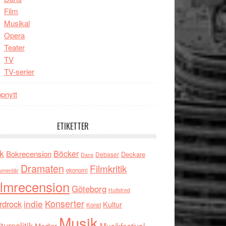
Film
Musikal
Opera
Teater
TV
TV-serier
pnytt
ETIKETTER
k
Böcker
Bokrecension
Deckare
Debaser
Dans
Dramaten
Filmkritik
umentär
ekonomi
ilmrecension
Göteborg
Hultsfred
indie
Konserter
rdrock
Kultur
Konst
Musik
turpolitik
Musikfestival
Medier