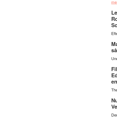
me
Le
Ro
Sc
Eft
Ma
så
Un
Fi
Ed
en
Th
Nu
Ve
Den