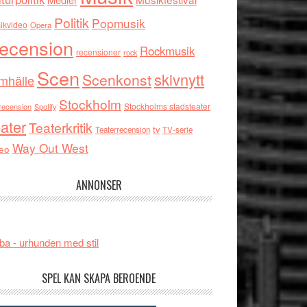
Politik
Popmusik
ikvideo
Opera
ecension
Rockmusik
recensioner
rock
Scen
skivnytt
Scenkonst
mhälle
Stockholm
Stockholms stadsteater
recension
Spotify
ater
Teaterkritik
tv
Teaterrecension
TV-serie
Way Out West
eo
ANNONSER
ba - urhunden med stil
SPEL KAN SKAPA BEROENDE