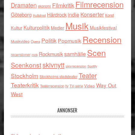
Filmrecension
Dramaten
Filmkritik
ekonomi
indie
Konserter
Göteborg
Hårdrock
Konst
Hultsfred
Musik
Kulturpolitik
Musikfestival
Kultur
Medier
Recension
Politik
Popmusik
Musikvideo
Opera
Scen
samhälle
Rockmusik
recensioner
rock
skivnytt
Scenkonst
skivrecension
Spotify
Teater
Stockholm
Stockholms stadsteater
Teaterkritik
Way Out
tv
Video
Teaterrecension
TV-serie
West
ANNONSER