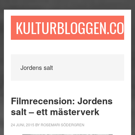
Hoppa
Hoppa
Hoppa
till
till
till
huvudinnehåll
det
sidfot
KULTURBLOGGEN.COM
primära
sidofältet
Jordens salt
Filmrecension: Jordens
salt – ett mästerverk
24 JUNI, 2015
BY
ROSEMARI SÖDERGREN