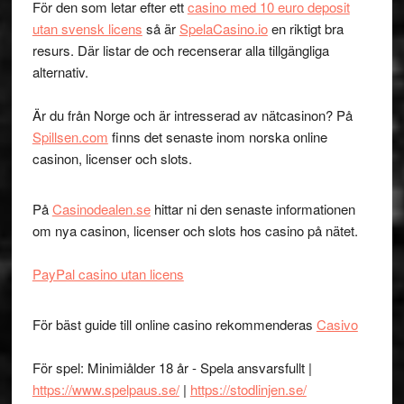
För den som letar efter ett
casino med 10 euro deposit
utan svensk licens
så är
SpelaCasino.io
en riktigt bra
resurs. Där listar de och recenserar alla tillgängliga
alternativ.
Är du från Norge och är intresserad av nätcasinon? På
Spillsen.com
finns det senaste inom norska online
casinon, licenser och slots.
På
Casinodealen.se
hittar ni den senaste informationen
om nya casinon, licenser och slots hos casino på nätet.
PayPal casino utan licens
För bäst guide till online casino rekommenderas
Casivo
För spel: Minimiålder 18 år - Spela ansvarsfullt |
https://www.spelpaus.se/
|
https://stodlinjen.se/