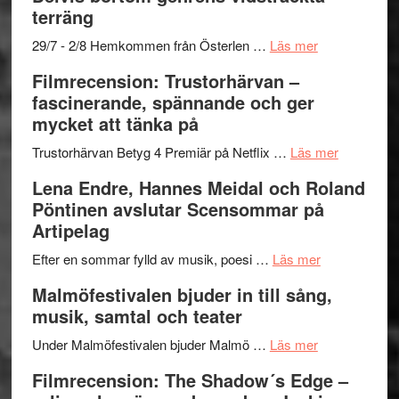
grönaste
terräng
gräset
–
om
29/7 - 2/8 Hemkommen från Österlen …
Läs mer
en
Ystad
Filmrecension: Trustorhärvan –
humoristisk
Sweden
fascinerande, spännande och ger
och
Jazz
mycket att tänka på
hjärtevarm
Festival
lättsam
2026
om
Trustorhärvan Betyg 4 Premiär på Netflix …
Läs mer
kompott
–
Filmrecens
Lena Endre, Hannes Meidal och Roland
I
Trustorhä
Pöntinen avslutar Scensommar på
Delvis
–
Artipelag
bortom
fascineran
genrens
om
spännand
Efter en sommar fylld av musik, poesi …
Läs mer
vidsträckta
Lena
och
Malmöfestivalen bjuder in till sång,
terräng
Endre,
ger
musik, samtal och teater
Hannes
mycket
om
Meidal
att
Under Malmöfestivalen bjuder Malmö …
Läs mer
Malmöfestiva
och
tänka
Filmrecension: The Shadow´s Edge –
bjuder
Roland
på