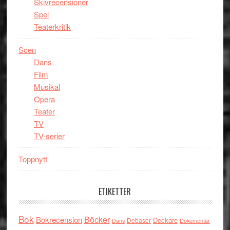
Skivrecensioner
Spel
Teaterkritik
Scen
Dans
Film
Musikal
Opera
Teater
TV
TV-serier
Toppnytt
ETIKETTER
Bok
Böcker
Bokrecension
Deckare
Debaser
Dokumentär
Dans