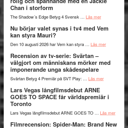
rolig och spännande med en Jackie
in
Pöntinen
Chan i storform
till
avslutar
om
sång,
Scensommar
The Shadow´s Edge Betyg 4 Svensk …
Läs mer
Filmrecension
musik,
på
Nu börjar valet synas i tv4 med Vem
The
samtal
Artipelag
kan styra Mauri?
Shadow
och
´s
teater
om
Den 10 augusti 2026 har Vem kan styra …
Läs mer
Edge
Nu
Recension av tv-serie: Svärtan –
–
börjar
välgjort om människans mörker med
rolig
valet
imponerande unga skådespelare
och
synas
spännande
om
i
Svärtan Betyg 4 Premiär på SVT Play: …
Läs mer
med
Recension
tv4
Lars Vegas långfilmsdebut ARNE
en
av
med
GOES TO SPACE får världspremiär i
Jackie
tv-
Vem
Toronto
Chan
serie:
kan
i
Svärtan
styra
om
Lars Vegas långfilmsdebut ARNE GOES TO …
Läs mer
storform
–
Mauri?
Lars
Filmrecension: Spider-Man: Brand New
välgjort
Vegas