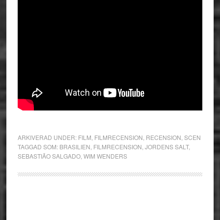
ARKIVERAD UNDER:
FILM
,
FILMRECENSION
,
RECENSION
,
SCEN
TAGGAD SOM:
BRASILIEN
,
FILMRECENSION
,
JORDENS SALT
,
SEBASTIÃO SALGADO
,
WIM WENDERS
Primärt
sidofält