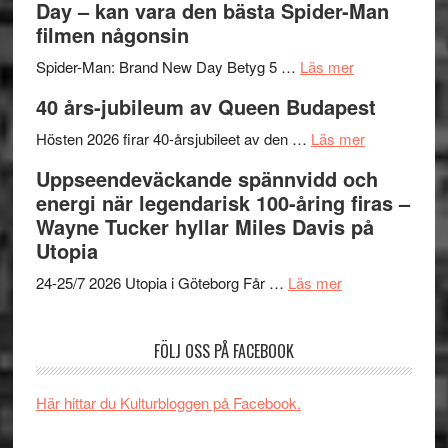
Day – kan vara den bästa Spider-Man
om
långfi
filmen någonsin
människans
ARNE
om
mörker
GOES
Spider-Man: Brand New Day Betyg 5 …
Läs mer
Filmrecension
med
TO
40 års-jubileum av Queen Budapest
Spider-
imponerande
SPAC
Man:
unga
om
får
Hösten 2026 firar 40-årsjubileet av den …
Läs mer
Brand
skådespelar
40
världs
Uppseendeväckande spännvidd och
New
års-
i
energi när legendarisk 100-åring firas –
Day
jubileum
Toront
Wayne Tucker hyllar Miles Davis på
–
av
Utopia
kan
Queen
om
vara
Budapest
24-25/7 2026 Utopia i Göteborg Får …
Läs mer
Uppseendeväck
den
spännvidd
bästa
FÖLJ OSS PÅ FACEBOOK
och
Spider-
energi
Man
när
filmen
Här hittar du Kulturbloggen på Facebook.
legendarisk
någonsin