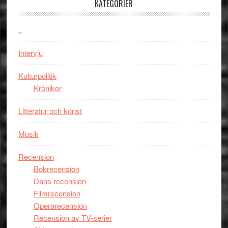
100-
KATEGORIER
åring
firas
..
–
Wayne
Intervju
Tucker
hyllar
Kulturpolitik
Miles
Krönikor
Davis
Litteratur och konst
på
Utopia
Musik
Recension
Bokrecension
Dans recension
Filmrecension
Operarecension
Recension av TV-serier