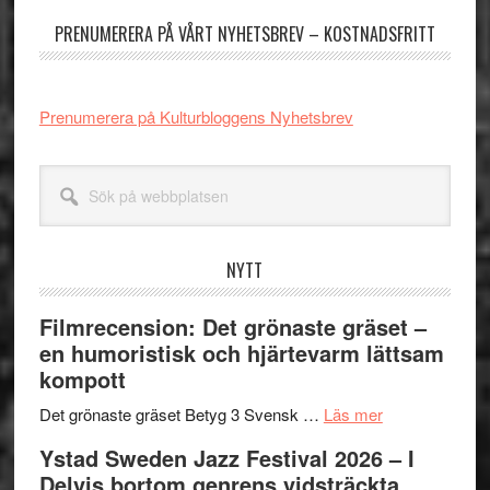
PRENUMERERA PÅ VÅRT NYHETSBREV – KOSTNADSFRITT
Prenumerera på Kulturbloggens Nyhetsbrev
Sök
på
webbplatsen
NYTT
Filmrecension: Det grönaste gräset –
en humoristisk och hjärtevarm lättsam
kompott
om
Det grönaste gräset Betyg 3 Svensk …
Läs mer
Filmrecension:
Ystad Sweden Jazz Festival 2026 – I
Det
Delvis bortom genrens vidsträckta