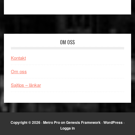
Footer
OM OSS
Kontakt
Om oss
Sajtips – länkar
Copyright © 2026 ·
Metro Pro
on
Genesis Framework
·
WordPress
·
Logga in