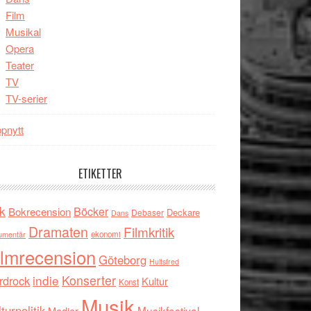
Film
Musikal
Opera
Teater
TV
TV-serier
pnytt
ETIKETTER
k
Böcker
Bokrecension
Deckare
Debaser
Dans
Dramaten
Filmkritik
umentär
ekonomi
ilmrecension
Göteborg
Hultsfred
indie
Konserter
rdrock
Kultur
Konst
Musik
turpolitik
Musikfestival
Medier