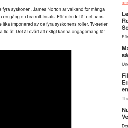
me
de fyra syskonen. James Norton är välkänd för många
Le
nu en gång en bra roll-insats. För min del är det hans
Ro
te lika imponerad av de fyra syskonens roller. Tv-serien
Sc
 tid åt. Det är svårt att riktigt känna engagemang för
Eft
Ma
så
Un
Fi
Ed
en
Th
Nu
Ve
Den