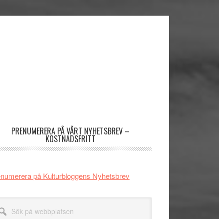
imärt
dofält
PRENUMERERA PÅ VÅRT NYHETSBREV –
KOSTNADSFRITT
numerera på Kulturbloggens Nyhetsbrev
k