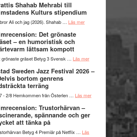
attis Shahab Mehrabi till
samarbeten
Files:
Out
lmstadens Kulturs stipendium
I
West
Want
presenterar
om
bror Ali och jag (2026). Shahab …
Läs mer
to
19
Grattis
lmrecension: Det grönaste
Believe
nya
Shahab
äset – en humoristisk och
–
titlar
Mehrabi
ärtevarm lättsam kompott
Vrach
i
till
Frankenshtey
årets
Filmstadens
om
 grönaste gräset Betyg 3 Svensk …
Läs mer
–
filmprogram
Kulturs
Filmrecension:
tad Sweden Jazz Festival 2026 –
med
stipendium
Det
Delvis bortom genrens
Fox
grönaste
dsträckta terräng
Mulder
gräset
och
–
om
/7 - 2/8 Hemkommen från Österlen …
Läs mer
Dana
en
Ystad
lmrecension: Trustorhärvan –
Scully
humoristisk
Sweden
scinerande, spännande och ger
och
Jazz
cket att tänka på
hjärtevarm
Festival
lättsam
2026
storhärvan Betyg 4 Premiär på Netflix …
Läs