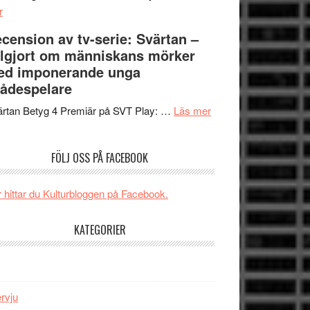
om
Edge
r
Nu
–
cension av tv-serie: Svärtan –
börjar
rolig
lgjort om människans mörker
valet
och
ed imponerande unga
synas
spännande
ådespelare
i
med
tv4
en
om
rtan Betyg 4 Premiär på SVT Play: …
Läs mer
med
Jackie
Recension
Vem
Chan
av
FÖLJ OSS PÅ FACEBOOK
kan
i
tv-
styra
storform
serie:
Mauri?
Svärtan
 hittar du Kulturbloggen på Facebook.
–
välgjort
KATEGORIER
om
människans
mörker
med
ervju
imponerande