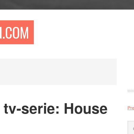
N.COM
Pr
si
 tv-serie: House
Pre
Sö
på