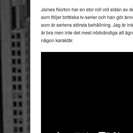
James Norton har en stor roll vid sidan av 
som följer brittiska tv-serier och han gör än
som är seriens största behållning. Jag är in
är bra men inte det mest nödvändiga att ägna
någon karaktär.