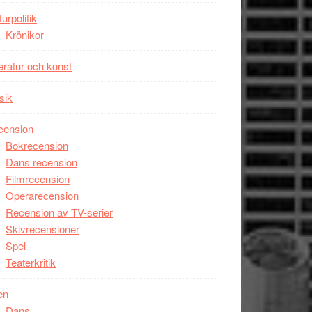
unga
turpolitik
skådespelare
Krönikor
teratur och konst
sik
cension
Bokrecension
Dans recension
Filmrecension
Operarecension
Recension av TV-serier
Skivrecensioner
Spel
Teaterkritik
en
Dans