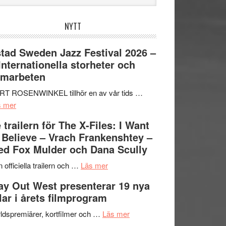
bplatsen
NYTT
tad Sweden Jazz Festival 2026 –
 Internationella storheter och
amarbeten
RT ROSENWINKEL tillhör en av vår tids …
om
s mer
Ystad
 trailern för The X-Files: I Want
Sweden
 Believe – Vrach Frankenshtey –
Jazz
d Fox Mulder och Dana Scully
Festival
2026
om
 officiella trailern och …
Läs mer
–
Se
y Out West presenterar 19 nya
II
trailern
tlar i årets filmprogram
Internationella
för
storheter
The
om
ldspremiärer, kortfilmer och …
Läs mer
och
X-
Way