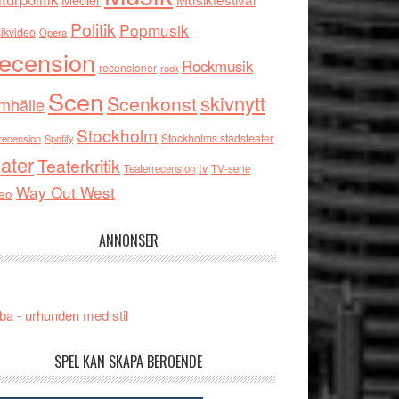
Politik
Popmusik
ikvideo
Opera
ecension
Rockmusik
recensioner
rock
Scen
skivnytt
Scenkonst
mhälle
Stockholm
Stockholms stadsteater
recension
Spotify
ater
Teaterkritik
tv
Teaterrecension
TV-serie
Way Out West
eo
ANNONSER
ba - urhunden med stil
SPEL KAN SKAPA BEROENDE