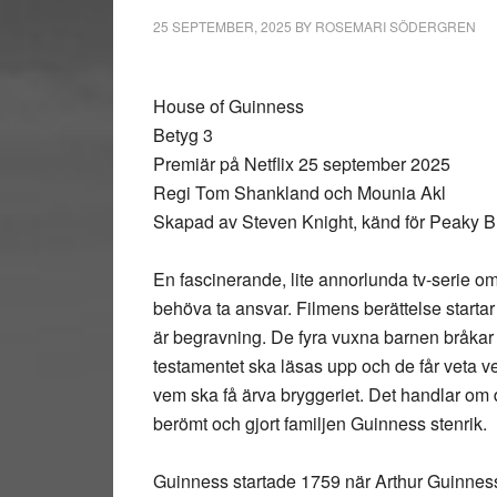
25 SEPTEMBER, 2025
BY
ROSEMARI SÖDERGREN
House of Guinness
Betyg 3
Premiär på Netflix 25 september 2025
Regi Tom Shankland och Mounia Akl
Skapad av Steven Knight, känd för Peaky B
En fascinerande, lite annorlunda tv-serie om
behöva ta ansvar. Filmens berättelse startar
är begravning. De fyra vuxna barnen bråkar 
testamentet ska läsas upp och de får veta ve
vem ska få ärva bryggeriet. Det handlar om
berömt och gjort familjen Guinness stenrik.
Guinness startade 1759 när Arthur Guinness