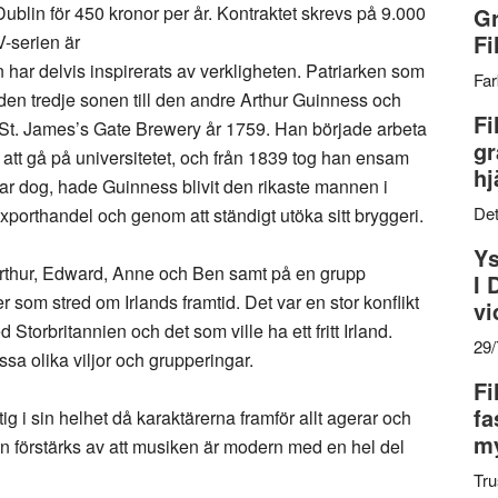
 Dublin för 450 kronor per år. Kontraktet skrevs på 9.000
Gr
Fi
V-serien är
 har delvis inspirerats av verkligheten. Patriarken som
Far
den tredje sonen till den andre Arthur Guinness och
Fi
t St. James’s Gate Brewery år 1759. Han började arbeta
gr
 att gå på universitetet, och från 1839 tog han ensam
hj
far dog, hade Guinness blivit den rikaste mannen i
Det
exporthandel och genom att ständigt utöka sitt bryggeri.
Ys
 Arthur, Edward, Anne och Ben samt på en grupp
I 
r som stred om Irlands framtid. Det var en stor konflikt
vi
Storbritannien och det som ville ha ett fritt Irland.
29
a olika viljor och grupperingar.
Fi
fa
 i sin helhet då karaktärerna framför allt agerar och
my
an förstärks av att musiken är modern med en hel del
Tru