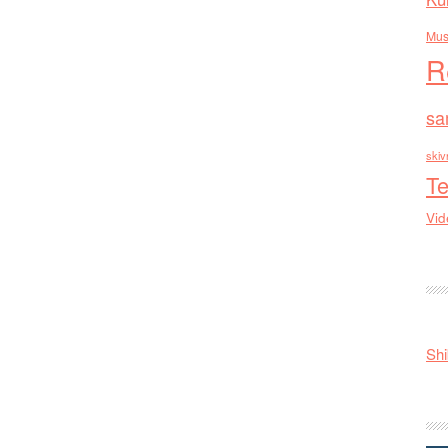
Mus
R
sa
skiv
Te
Vid
Shi