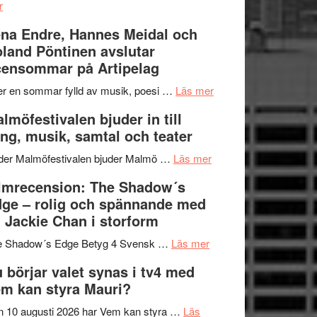
om
kompott
–
r
Filmrecension:
I
na Endre, Hannes Meidal och
Trustorhärvan
Delvis
land Pöntinen avslutar
–
bortom
ensommar på Artipelag
fascinerande,
genrens
spännande
vidsträckta
om
er en sommar fylld av musik, poesi …
Läs mer
och
terräng
Lena
lmöfestivalen bjuder in till
ger
Endre,
ng, musik, samtal och teater
mycket
Hannes
att
om
Meidal
der Malmöfestivalen bjuder Malmö …
Läs mer
tänka
Malmöfestivalen
och
lmrecension: The Shadow´s
på
bjuder
Roland
ge – rolig och spännande med
in
Pöntinen
 Jackie Chan i storform
till
avslutar
om
sång,
Scensommar
e Shadow´s Edge Betyg 4 Svensk …
Läs mer
Filmrecension:
musik,
på
 börjar valet synas i tv4 med
The
samtal
Artipelag
m kan styra Mauri?
Shadow
och
´s
teater
 10 augusti 2026 har Vem kan styra …
Läs