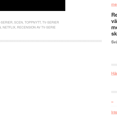
me
Re
vä
-SERIER
,
SCEN
,
TOPPNYTT
,
TV-SERIER
m
N
,
NETFLIX
,
RECENSION AV TV-SERIE
sk
Svä
Här
..
Int