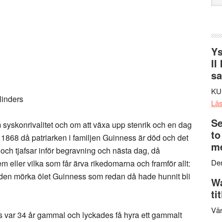
web
Ys
II
s
KU
linders
Lä
Se
 syskonrivalitet och om att växa upp stenrik och en dag
to
 1868 då patriarken i familjen Guinness är död och det
me
och tjafsar inför begravning och nästa dag, då
Den
m eller vilka som får ärva rikedomarna och framför allt:
 den mörka ölet Guinness som redan då hade hunnit bli
Wa
ti
Vär
 var 34 år gammal och lyckades få hyra ett gammalt