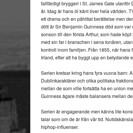
fallfärdigt bryggeri i St. James Gate utanför
år. Idag är hans öl känt över hela världen. T
ett drama och en påhittat berättelse men den
dött är Sir Benjamin Guinness död som var 
sonson till den första Arthur, som hade köp
med sin far i branschen i sena tonåren, utan
kontroll inom familjen. Från 1855, när hans 
Irland, efter att ha byggt upp en betydande 
Serien kretsar kring hans fyra vuxna barn:
Dublinkaraktärer och olika politiska fraktione
mellan de som ville fortsätta ha en union med 
Guinness ägare måste balansera mellan dess
Serien är engagerande men känns lite konstig
talar som om de är från vår tid. Nutidskänsl
hiphop-influenser.