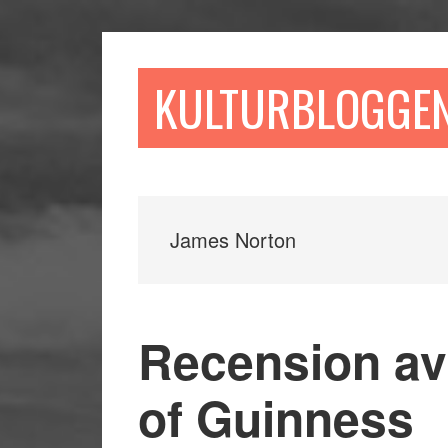
Hoppa
Hoppa
Hoppa
till
till
till
huvudinnehåll
det
sidfot
KULTURBLOGGE
primära
sidofältet
James Norton
Recension av
of Guinness