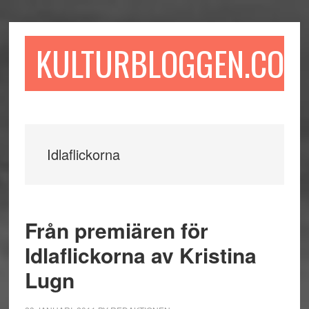
Hoppa
Hoppa
Hoppa
till
till
till
huvudinnehåll
det
sidfot
KULTURBLOGGEN.COM
primära
sidofältet
Idlaflickorna
Från premiären för
Idlaflickorna av Kristina
Lugn