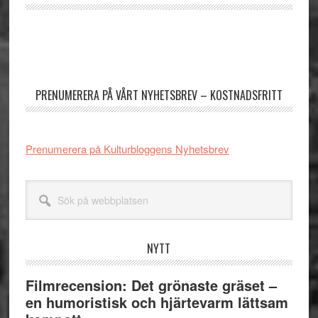
Primärt
sidofält
PRENUMERERA PÅ VÅRT NYHETSBREV – KOSTNADSFRITT
Prenumerera på Kulturbloggens Nyhetsbrev
Sök
på
webbplatsen
NYTT
Filmrecension: Det grönaste gräset –
en humoristisk och hjärtevarm lättsam