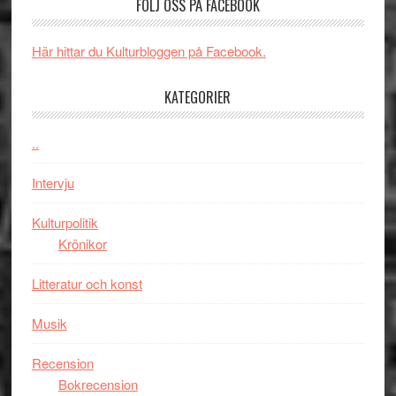
FÖLJ OSS PÅ FACEBOOK
och
Spider-
energi
Man
när
filmen
Här hittar du Kulturbloggen på Facebook.
legendarisk
någonsin
100-
KATEGORIER
åring
firas
..
–
Wayne
Intervju
Tucker
hyllar
Kulturpolitik
Miles
Krönikor
Davis
Litteratur och konst
på
Utopia
Musik
Recension
Bokrecension