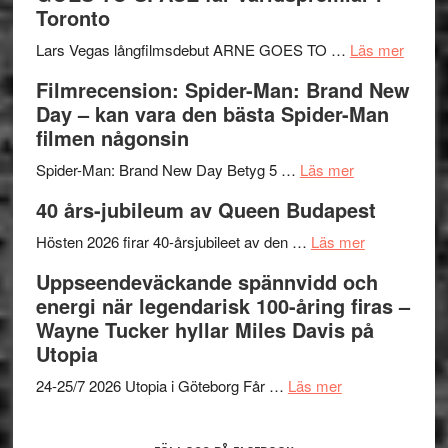
Jackie
tv-
Vem
Toronto
Chan
serie:
kan
i
Svärtan
styra
om
Lars Vegas långfilmsdebut ARNE GOES TO …
Läs mer
storform
–
Mauri?
Lars
Filmrecension: Spider-Man: Brand New
välgjort
Vegas
Day – kan vara den bästa Spider-Man
om
långfi
filmen någonsin
människans
ARNE
om
mörker
GOES
Spider-Man: Brand New Day Betyg 5 …
Läs mer
Filmrecension
med
TO
40 års-jubileum av Queen Budapest
Spider-
imponerande
SPAC
Man:
unga
om
får
Hösten 2026 firar 40-årsjubileet av den …
Läs mer
Brand
skådespelar
40
världs
Uppseendeväckande spännvidd och
New
års-
i
energi när legendarisk 100-åring firas –
Day
jubileum
Toront
Wayne Tucker hyllar Miles Davis på
–
av
Utopia
kan
Queen
om
vara
Budapest
24-25/7 2026 Utopia i Göteborg Får …
Läs mer
Uppseendeväck
den
spännvidd
bästa