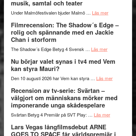
musik, samtal och teater
Hannes
mycket
om
Meidal
att
Under Malmöfestivalen bjuder Malmö …
Läs mer
Malmöfestiva
och
tänka
Filmrecension: The Shadow´s Edge –
bjuder
Roland
på
rolig och spännande med en Jackie
in
Pöntinen
Chan i storform
till
avslutar
om
sång,
Scensommar
The Shadow´s Edge Betyg 4 Svensk …
Läs mer
Filmrecension
musik,
på
Nu börjar valet synas i tv4 med Vem
The
samtal
Artipelag
kan styra Mauri?
Shadow
och
´s
teater
om
Den 10 augusti 2026 har Vem kan styra …
Läs mer
Edge
Nu
Recension av tv-serie: Svärtan –
–
börjar
välgjort om människans mörker med
rolig
valet
imponerande unga skådespelare
och
synas
spännande
om
i
Svärtan Betyg 4 Premiär på SVT Play: …
Läs mer
med
Recension
tv4
Lars Vegas långfilmsdebut ARNE
en
av
med
GOES TO SPACE får världspremiär i