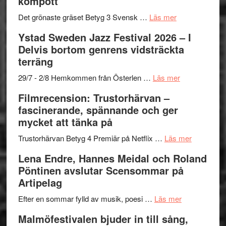
kompott
om
Det grönaste gräset Betyg 3 Svensk …
Läs mer
Filmrecension:
Ystad Sweden Jazz Festival 2026 – I
Det
Delvis bortom genrens vidsträckta
grönaste
terräng
gräset
–
om
29/7 - 2/8 Hemkommen från Österlen …
Läs mer
en
Ystad
Filmrecension: Trustorhärvan –
humoristisk
Sweden
fascinerande, spännande och ger
och
Jazz
mycket att tänka på
hjärtevarm
Festival
lättsam
2026
om
Trustorhärvan Betyg 4 Premiär på Netflix …
Läs mer
kompott
–
Filmrecens
Lena Endre, Hannes Meidal och Roland
I
Trustorhä
Pöntinen avslutar Scensommar på
Delvis
–
Artipelag
bortom
fascineran
genrens
om
spännand
Efter en sommar fylld av musik, poesi …
Läs mer
vidsträckta
Lena
och
Malmöfestivalen bjuder in till sång,
terräng
Endre,
ger