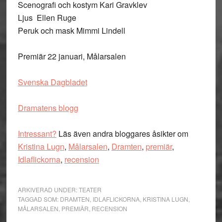
Scenografi och kostym
Kari Gravklev
Ljus
Ellen Ruge
Peruk och mask
Mimmi Lindell
Premiär 22 januari, Målarsalen
Svenska Dagbladet
Dramatens blogg
Intressant?
Läs även andra bloggares åsikter om
Kristina Lugn
,
Målarsalen
,
Dramten
,
premiär
,
Idlaflickorna
,
recension
ARKIVERAD UNDER:
TEATER
TAGGAD SOM:
DRAMTEN
,
IDLAFLICKORNA
,
KRISTINA LUGN
,
MÅLARSALEN
,
PREMIÄR
,
RECENSION