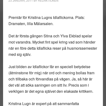
23 JANUARI, 2011
BY
REDAKTIONEN
Premiär för Kristina Lugns Idlaflickorna. Plats:
Dramaten, lilla Målarsalen.
Det är första gången Stina och Ylva Ekblad spelar
mot varandra. Mycket fint spel kring vad som händer
när en före detta Idlaflicka reser på husmorssemester
med sig själv.
Just bilden av Idlaflickor får en speciell betydelse
(åtminstone för mig) när ord och mening bollas fram
och tillbaka och förvandlas på vägen. Ja, så här är
det väl att söka saningen om sitt liv. Precis som i
verkligen är det egna självet den elakaste kritikern.
Kristina Lugn är expert på att sammanfatta