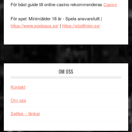
För bäst guide till online casino rekommenderas
Casivo
För spel: Minimiålder 18 år - Spela ansvarsfullt |
https://www.spelpaus.se/
|
https://stodlinjen.se/
Footer
OM OSS
Kontakt
Om oss
Sajtips – länkar