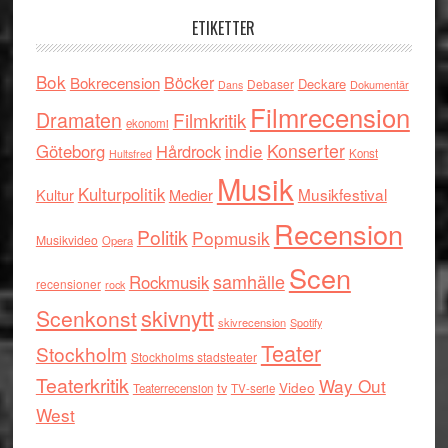
ETIKETTER
Bok
Böcker
Bokrecension
Deckare
Debaser
Dokumentär
Dans
Filmrecension
Dramaten
Filmkritik
ekonomi
indie
Konserter
Göteborg
Hårdrock
Konst
Hultsfred
Musik
Kulturpolitik
Musikfestival
Kultur
Medier
Recension
Politik
Popmusik
Musikvideo
Opera
Scen
samhälle
Rockmusik
recensioner
rock
skivnytt
Scenkonst
skivrecension
Spotify
Teater
Stockholm
Stockholms stadsteater
Teaterkritik
Way Out
tv
Video
Teaterrecension
TV-serie
West