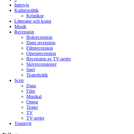
kan
i
Intervju
styra
storform
Kulturpolitik
Mauri?
Krönikor
Litteratur och konst
Musik
Recension
Bokrecension
Dans recension
Filmrecension
Operarecension
Recension av TV-serier
Skivrecensioner
Spel
Teaterkritik
Scen
Dans
Film
Musikal
Opera
Teater
TV
TV-serier
Toppnytt