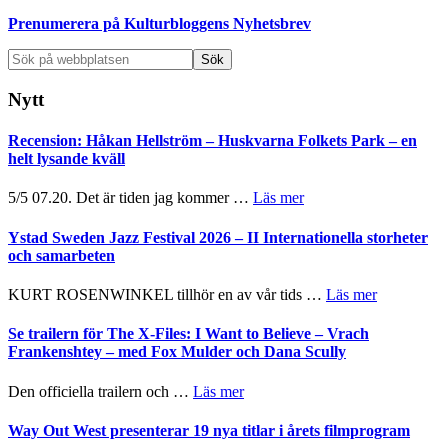
Prenumerera på Kulturbloggens Nyhetsbrev
Sök
på
webbplatsen
Nytt
Recension: Håkan Hellström – Huskvarna Folkets Park – en
helt lysande kväll
om
5/5 07.20. Det är tiden jag kommer …
Läs mer
Recension:
Håkan
Ystad Sweden Jazz Festival 2026 – II Internationella storheter
Hellström
och samarbeten
–
Huskvarna
om
KURT ROSENWINKEL tillhör en av vår tids …
Läs mer
Folkets
Ystad
Park
Sweden
Se trailern för The X-Files: I Want to Believe – Vrach
–
Jazz
Frankenshtey – med Fox Mulder och Dana Scully
en
Festival
helt
2026
om
Den officiella trailern och …
Läs mer
lysande
–
Se
kväll
II
trailern
Way Out West presenterar 19 nya titlar i årets filmprogram
Internatione
för