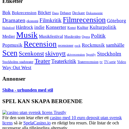
Etiketter
Bok
Bokrecension
Böcker
Deckare
Debaser
Dokumentär
Dans
Filmrecension
Dramaten
Filmkritik
Göteborg
ekonomi
Konserter
Hårdrock
indie
Kulturpolitik
Kultur
Konst
Hultsfred
Musik
Politik
Musikfestival
Medier
Musikvideo
Opera
Recension
samhälle
Popmusik
Rockmusik
recensioner
rock
Scen
skivnytt
Scenkonst
Stockholm
skivrecension
Spotify
Teater
Teaterkritik
Video
Stockholms stadsteater
tv
Teaterrecension
TV-serie
Way Out West
Annonser
Shiba - urhunden med stil
SPEL KAN SKAPA BEROENDE
För den som letar efter ett
casino med 10 euro deposit utan svensk
licens
så är
SpelaCasino.io
en riktigt bra resurs. Där listar de och
recenserar alla tillgängliga alternativ.