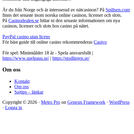
Är du från Norge och är intresserad av nätcasinon? På
Spillsen.com
finns det senaste inom norska online casinon, licenser och slots.
På
Casinodealen.se
hittar ni den senaste informationen om nya
casinon, licenser och slots hos casino på nätet.
PayPal casino utan licens
För bäst guide till online casino rekommenderas
Casivo
För spel: Minimiålder 18 år - Spela ansvarsfullt |
https://www.spelpaus.se/
|
https://stodlinjen.se/
Footer
Om oss
Kontakt
Om oss
Sajtips – länkar
Copyright © 2026 ·
Metro Pro
on
Genesis Framework
·
WordPress
·
Logga in