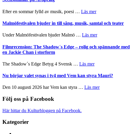
bortom
fascinerande,
genrens
spännande
om
Efter en sommar fylld av musik, poesi …
Läs mer
vidsträckta
och
Lena
terräng
ger
Endre,
Malmöfestivalen bjuder in till sång, musik, samtal och teater
mycket
Hannes
att
Meidal
om
Under Malmöfestivalen bjuder Malmö …
Läs mer
tänka
och
Malmöfestivalen
på
Roland
bjuder
Filmrecension: The Shadow´s Edge – rolig och spännande med
Pöntinen
in
en Jackie Chan i storform
avslutar
till
Scensommar
sång,
om
The Shadow´s Edge Betyg 4 Svensk …
Läs mer
på
musik,
Filmrecension:
Artipelag
samtal
The
Nu börjar valet synas i tv4 med Vem kan styra Mauri?
och
Shadow
teater
´s
om
Den 10 augusti 2026 har Vem kan styra …
Läs mer
Edge
Nu
–
börjar
Följ oss på Facebook
rolig
valet
och
synas
Här hittar du Kulturbloggen på Facebook.
spännande
i
med
tv4
Kategorier
en
med
Jackie
Vem
Chan
..