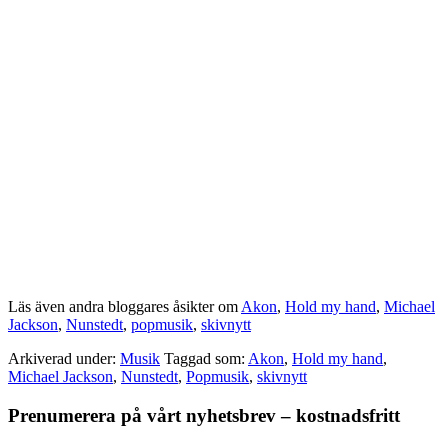
Läs även andra bloggares åsikter om
Akon
,
Hold my hand
,
Michael
Jackson
,
Nunstedt
,
popmusik
,
skivnytt
Arkiverad under:
Musik
Taggad som:
Akon
,
Hold my hand
,
Michael Jackson
,
Nunstedt
,
Popmusik
,
skivnytt
Primärt
Prenumerera på vårt nyhetsbrev – kostnadsfritt
sidofält