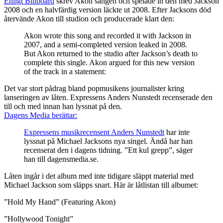
Enligt Billboard
skrev Akon sången och spelade in den med Jackson
2008 och en halvfärdig version läckte ut 2008. Efter Jacksons död
återvände Akon till studion och producerade klart den:
Akon wrote this song and recorded it with Jackson in
2007, and a semi-completed version leaked in 2008.
But Akon returned to the studio after Jackson’s death to
complete this single. Akon argued for this new version
of the track in a statement:
Det var stort pådrag bland popmusikens journalister kring
lanseringen av låten. Expressens Anders Nunstedt recenserade den
till och med innan han lyssnat på den.
Dagens Media berättar:
Expressens musikrecensent Anders Nunstedt
har inte
lyssnat på Michael Jacksons nya singel. Ändå har han
recenserat den i dagens tidning. ”Ett kul grepp”, säger
han till dagensmedia.se.
Låten ingår i det album med inte tidigare släppt material med
Michael Jackson som släpps snart. Här är låtlistan till albumet:
”Hold My Hand” (Featuring Akon)
”Hollywood Tonight”