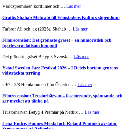
storheter
The
om
Världspremiärer, kortfilmer och …
Läs mer
och
X-
Way
samarbeten
Files:
Out
Grattis Shahab Mehrabi till Filmstadens Kulturs stipendium
I
West
Want
presenterar
om
Farbror Ali och jag (2026). Shahab …
Läs mer
to
19
Grattis
Believe
nya
Shahab
Filmrecension: Det grönaste gräset – en humoristisk och
–
titlar
Mehrabi
hjärtevarm lättsam kompott
Vrach
i
till
Frankenshtey
årets
Filmstadens
–
om
Det grönaste gräset Betyg 3 Svensk …
Läs mer
filmprogram
Kulturs
med
Filmrecension:
stipendium
Fox
Det
Ystad Sweden Jazz Festival 2026 – I Delvis bortom genrens
Mulder
grönaste
vidsträckta terräng
och
gräset
Dana
–
om
29/7 - 2/8 Hemkommen från Österlen …
Läs mer
Scully
en
Ystad
humoristisk
Sweden
Filmrecension: Trustorhärvan – fascinerande, spännande och
och
Jazz
ger mycket att tänka på
hjärtevarm
Festival
lättsam
2026
om
Trustorhärvan Betyg 4 Premiär på Netflix …
Läs mer
kompott
–
Filmrecension:
I
Trustorhärvan
Lena Endre, Hannes Meidal och Roland Pöntinen avslutar
Delvis
–
Scensommar på Artipelag