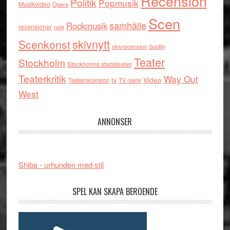
Recension
Politik
Popmusik
Musikvideo
Opera
Scen
samhälle
Rockmusik
recensioner
rock
skivnytt
Scenkonst
skivrecension
Spotify
Teater
Stockholm
Stockholms stadsteater
Teaterkritik
Way Out
tv
Video
Teaterrecension
TV-serie
West
ANNONSER
Shiba - urhunden med stil
SPEL KAN SKAPA BEROENDE