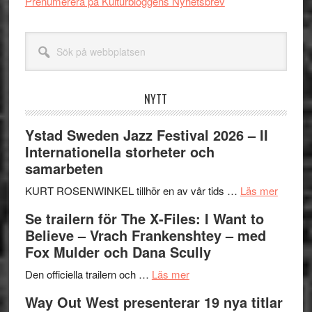
Prenumerera på Kulturbloggens Nyhetsbrev
Sök
på
webbplatsen
NYTT
Ystad Sweden Jazz Festival 2026 – II
Internationella storheter och
samarbeten
om
KURT ROSENWINKEL tillhör en av vår tids …
Läs mer
Ystad
Se trailern för The X-Files: I Want to
Swede
Believe – Vrach Frankenshtey – med
Jazz
Fox Mulder och Dana Scully
Festiva
om
2026
Den officiella trailern och …
Läs mer
Se
–
Way Out West presenterar 19 nya titlar
trailern
II