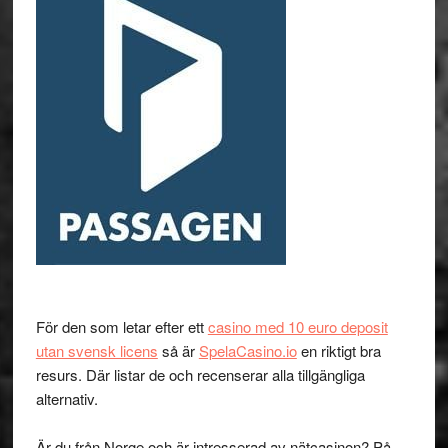
För den som letar efter ett
casino med 10 euro deposit
utan svensk licens
så är
SpelaCasino.io
en riktigt bra
resurs. Där listar de och recenserar alla tillgängliga
alternativ.
Är du från Norge och är intresserad av nätcasinon? På