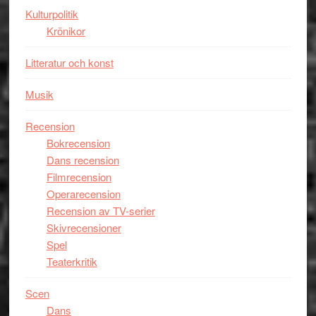
unga
Kulturpolitik
skådespelar
Krönikor
Litteratur och konst
Musik
Recension
Bokrecension
Dans recension
Filmrecension
Operarecension
Recension av TV-serier
Skivrecensioner
Spel
Teaterkritik
Scen
Dans