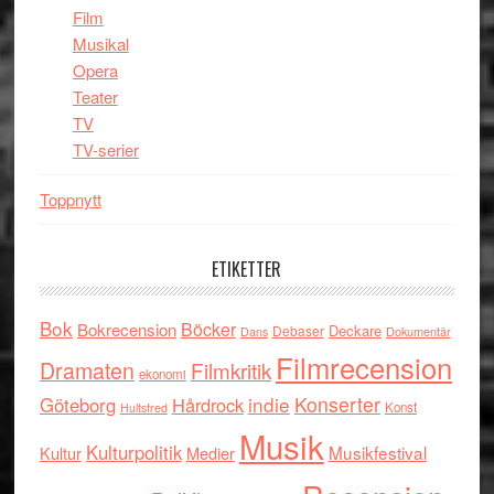
Film
Musikal
Opera
Teater
TV
TV-serier
Toppnytt
ETIKETTER
Bok
Böcker
Bokrecension
Deckare
Debaser
Dokumentär
Dans
Filmrecension
Dramaten
Filmkritik
ekonomi
indie
Konserter
Göteborg
Hårdrock
Konst
Hultsfred
Musik
Kulturpolitik
Musikfestival
Kultur
Medier