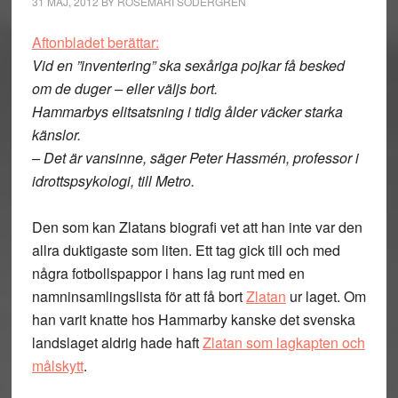
31 MAJ, 2012
BY
ROSEMARI SÖDERGREN
Aftonbladet berättar:
Vid en ”inventering” ska sexåriga pojkar få besked
om de duger – eller väljs bort.
Hammarbys elitsatsning i tidig ålder väcker starka
känslor.
– Det är vansinne, säger Peter Hassmén, professor i
idrottspsykologi, till Metro.
Den som kan Zlatans biografi vet att han inte var den
allra duktigaste som liten. Ett tag gick till och med
några fotbollspappor i hans lag runt med en
namninsamlingslista för att få bort
Zlatan
ur laget. Om
han varit knatte hos Hammarby kanske det svenska
landslaget aldrig hade haft
Zlatan som lagkapten och
målskytt
.