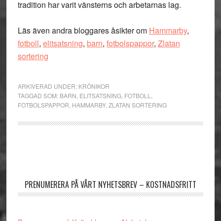
tradition har varit vänsterns och arbetarnas lag.
Läs även andra bloggares åsikter om
Hammarby
,
fotboll
,
elitsatsning
,
barn
,
fotbolspappor
,
Zlatan
sortering
ARKIVERAD UNDER:
KRÖNIKOR
TAGGAD SOM:
BARN
,
ELITSATSNING
,
FOTBOLL
,
FOTBOLSPAPPOR
,
HAMMARBY
,
ZLATAN SORTERING
Primärt
sidofält
PRENUMERERA PÅ VÅRT NYHETSBREV – KOSTNADSFRITT