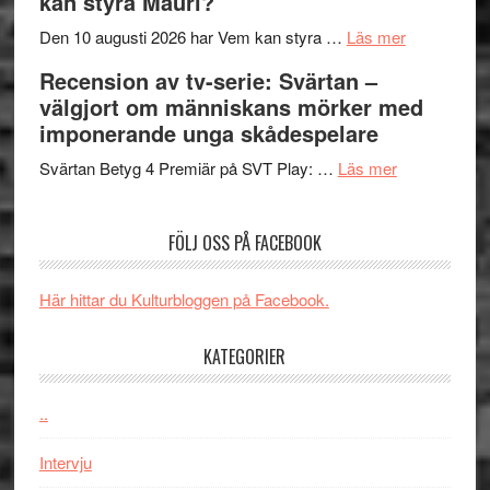
kan styra Mauri?
Shadow
och
´s
teater
om
Den 10 augusti 2026 har Vem kan styra …
Läs mer
Edge
Nu
Recension av tv-serie: Svärtan –
–
börjar
välgjort om människans mörker med
rolig
valet
imponerande unga skådespelare
och
synas
spännande
om
i
Svärtan Betyg 4 Premiär på SVT Play: …
Läs mer
med
Recension
tv4
en
av
med
FÖLJ OSS PÅ FACEBOOK
Jackie
tv-
Vem
Chan
serie:
kan
i
Svärtan
styra
Här hittar du Kulturbloggen på Facebook.
storform
–
Mauri?
välgjort
KATEGORIER
om
människans
..
mörker
med
Intervju
imponerande