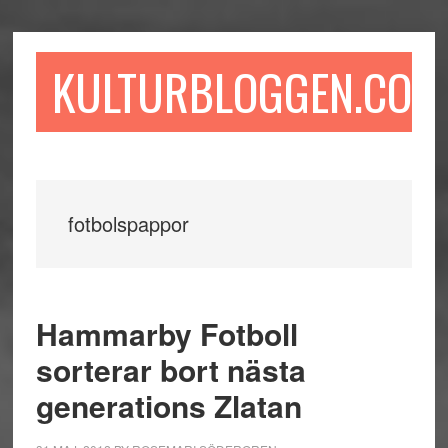
Hoppa
Hoppa
Hoppa
till
till
till
huvudinnehåll
det
sidfot
KULTURBLOGGEN.COM
primära
sidofältet
fotbolspappor
Hammarby Fotboll
sorterar bort nästa
generations Zlatan