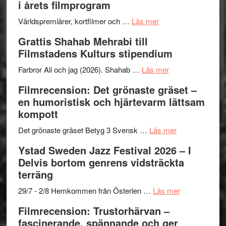
i årets filmprogram
för
Internat
The
om
storhet
Världspremiärer, kortfilmer och …
Läs mer
X-
Way
och
Grattis Shahab Mehrabi till
Files:
Out
samarb
Filmstadens Kulturs stipendium
I
West
Want
presenterar
om
Farbror Ali och jag (2026). Shahab …
Läs mer
to
19
Grattis
Filmrecension: Det grönaste gräset –
Believe
nya
Shahab
en humoristisk och hjärtevarm lättsam
–
titlar
Mehrabi
kompott
Vrach
i
till
Frankenshtey
årets
Filmstadens
om
Det grönaste gräset Betyg 3 Svensk …
Läs mer
–
filmprogram
Kulturs
Filmrecension:
Ystad Sweden Jazz Festival 2026 – I
med
stipendium
Det
Delvis bortom genrens vidsträckta
Fox
grönaste
terräng
Mulder
gräset
och
–
om
29/7 - 2/8 Hemkommen från Österlen …
Läs mer
Dana
en
Ystad
Filmrecension: Trustorhärvan –
Scully
humoristisk
Sweden
fascinerande, spännande och ger