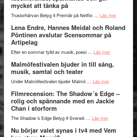
och
Jazz
mycket att tänka på
hjärtevarm
Festival
lättsam
2026
om
Trustorhärvan Betyg 4 Premiär på Netflix …
Läs mer
kompott
–
Filmrecens
Lena Endre, Hannes Meidal och Roland
I
Trustorhä
Pöntinen avslutar Scensommar på
Delvis
–
Artipelag
bortom
fascineran
genrens
om
spännand
Efter en sommar fylld av musik, poesi …
Läs mer
vidsträckta
Lena
och
Malmöfestivalen bjuder in till sång,
terräng
Endre,
ger
musik, samtal och teater
Hannes
mycket
om
Meidal
att
Under Malmöfestivalen bjuder Malmö …
Läs mer
Malmöfestiva
och
tänka
Filmrecension: The Shadow´s Edge –
bjuder
Roland
på
rolig och spännande med en Jackie
in
Pöntinen
Chan i storform
till
avslutar
om
sång,
Scensommar
The Shadow´s Edge Betyg 4 Svensk …
Läs mer
Filmrecension
musik,
på
Nu börjar valet synas i tv4 med Vem
The
samtal
Artipelag