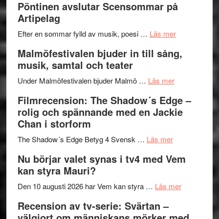
Pöntinen avslutar Scensommar på
Delvis
–
Artipelag
bortom
fascineran
genrens
om
spännand
Efter en sommar fylld av musik, poesi …
Läs mer
vidsträckta
Lena
och
Malmöfestivalen bjuder in till sång,
terräng
Endre,
ger
musik, samtal och teater
Hannes
mycket
om
Meidal
att
Under Malmöfestivalen bjuder Malmö …
Läs mer
Malmöfestiva
och
tänka
Filmrecension: The Shadow´s Edge –
bjuder
Roland
på
rolig och spännande med en Jackie
in
Pöntinen
Chan i storform
till
avslutar
om
sång,
Scensommar
The Shadow´s Edge Betyg 4 Svensk …
Läs mer
Filmrecension
musik,
på
Nu börjar valet synas i tv4 med Vem
The
samtal
Artipelag
kan styra Mauri?
Shadow
och
´s
teater
om
Den 10 augusti 2026 har Vem kan styra …
Läs mer
Edge
Nu
Recension av tv-serie: Svärtan –
–
börjar
välgjort om människans mörker med