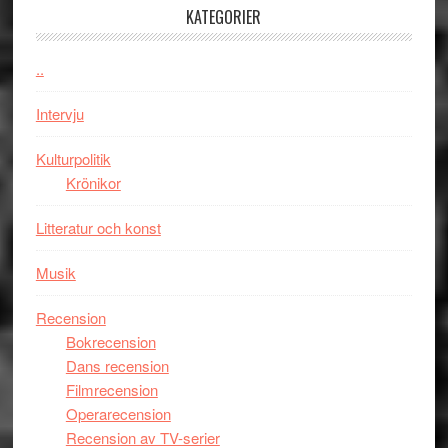
–
KATEGORIER
kan
vara
..
den
bästa
Intervju
Spider-
Man
Kulturpolitik
filmen
Krönikor
någonsin
Litteratur och konst
Musik
Recension
Bokrecension
Dans recension
Filmrecension
Operarecension
Recension av TV-serier