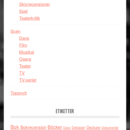
Skivrecensioner
Spel
Teaterkritik
Scen
Dans
Film
Musikal
Opera
Teater
TV
TV-serier
Toppnytt
ETIKETTER
Bok
Böcker
Bokrecension
Deckare
Debaser
Dokumentär
Dans