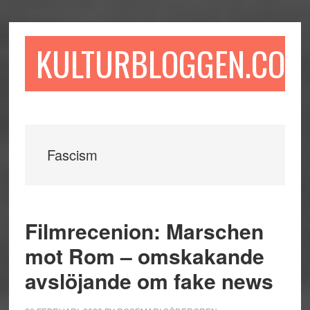
Hoppa
Hoppa
Hoppa
till
till
till
huvudinnehåll
det
sidfot
KULTURBLOGGEN.COM
primära
sidofältet
Fascism
Filmrecenion: Marschen
mot Rom – omskakande
avslöjande om fake news