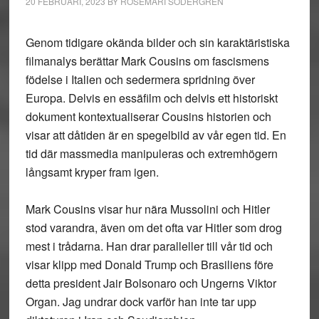
20 FEBRUARI, 2023
BY
ROSEMARI SÖDERGREN
Genom tidigare okända bilder och sin karaktäristiska
filmanalys berättar Mark Cousins om fascismens
födelse i Italien och sedermera spridning över
Europa. Delvis en essäfilm och delvis ett historiskt
dokument kontextualiserar Cousins historien och
visar att dåtiden är en spegelbild av vår egen tid. En
tid där massmedia manipuleras och extremhögern
långsamt kryper fram igen.
Mark Cousins visar hur nära Mussolini och Hitler
stod varandra, även om det ofta var Hitler som drog
mest i trådarna. Han drar paralleller till vår tid och
visar klipp med Donald Trump och Brasiliens före
detta president Jair Bolsonaro och Ungerns Viktor
Organ. Jag undrar dock varför han inte tar upp