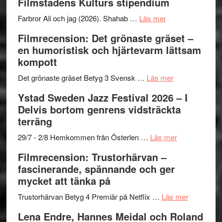
Filmstadens Kulturs stipendium
West
presenterar
om
Farbror Ali och jag (2026). Shahab …
Läs mer
19
Grattis
Filmrecension: Det grönaste gräset –
nya
Shahab
en humoristisk och hjärtevarm lättsam
titlar
Mehrabi
kompott
i
till
årets
Filmstadens
om
Det grönaste gräset Betyg 3 Svensk …
Läs mer
filmprogram
Kulturs
Filmrecension:
Ystad Sweden Jazz Festival 2026 – I
stipendium
Det
Delvis bortom genrens vidsträckta
grönaste
terräng
gräset
–
om
29/7 - 2/8 Hemkommen från Österlen …
Läs mer
en
Ystad
Filmrecension: Trustorhärvan –
humoristisk
Sweden
fascinerande, spännande och ger
och
Jazz
mycket att tänka på
hjärtevarm
Festival
lättsam
2026
om
Trustorhärvan Betyg 4 Premiär på Netflix …
Läs mer
kompott
–
Filmrecens
Lena Endre, Hannes Meidal och Roland
I
Trustorhä