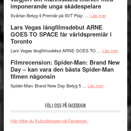
rolig
valet
imponerande unga skådespelare
och
synas
spännande
om
i
Svärtan Betyg 4 Premiär på SVT Play: …
Läs mer
med
Recension
tv4
Lars Vegas långfilmsdebut ARNE
en
av
med
GOES TO SPACE får världspremiär i
Jackie
tv-
Vem
Toronto
Chan
serie:
kan
i
Svärtan
styra
om
Lars Vegas långfilmsdebut ARNE GOES TO …
Läs mer
storform
–
Mauri?
Lars
Filmrecension: Spider-Man: Brand New
välgjort
Vegas
Day – kan vara den bästa Spider-Man
om
långfi
filmen någonsin
människans
ARNE
om
mörker
GOES
Spider-Man: Brand New Day Betyg 5 …
Läs mer
Filmrecension
med
TO
Spider-
imponerande
SPAC
FÖLJ OSS PÅ FACEBOOK
Man:
unga
får
Brand
skådespelar
världs
New
i
Här hittar du Kulturbloggen på Facebook.
Day
Toront