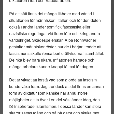
diktaturen i Iran och Saudiarabien.
På ett sätt finns det många likheter med vår tid i
situationen för människor i Italien och för den delen
också i andra länder som fick fascistiska eller
nazistiska regeringar vid tiden före och kring andra
världskriget. Skådespelerskan Alba Rohrwacher
gestaltar människor röster, hur de i början trodde att
fascismens skulle rensa bort orättvisorna i samhället.
De rika blev bara rikare, inflationen härjade och
många arbetare kunde knappt få mat för dagen.
Det är viktigt att förstå vad som gjorde att fascism
kunde växa fram. Jag tror dock att det finns en annan
form av diktatur som kanske har ännu större
möjligheter att ta över i en del västländer idag, den
IS-inspirerade islamismen. I dessa länder kan stora
skaror sättas igång och gå på gator och skrika mot