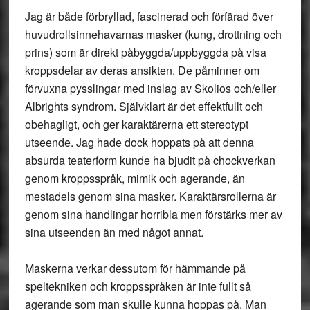
Jag är både förbryllad, fascinerad och förfärad över
huvudrollsinnehavarnas masker (kung, drottning och
prins) som är direkt påbyggda/uppbyggda på visa
kroppsdelar av deras ansikten. De påminner om
förvuxna pysslingar med inslag av Skolios och/eller
Albrights syndrom. Självklart är det effektfullt och
obehagligt, och ger karaktärerna ett stereotypt
utseende. Jag hade dock hoppats på att denna
absurda teaterform kunde ha bjudit på chockverkan
genom kroppsspråk, mimik och agerande, än
mestadels genom sina masker. Karaktärsrollerna är
genom sina handlingar horribla men förstärks mer av
sina utseenden än med något annat.
Maskerna verkar dessutom för hämmande på
speltekniken och kroppsspråken är inte fullt så
agerande som man skulle kunna hoppas på. Man