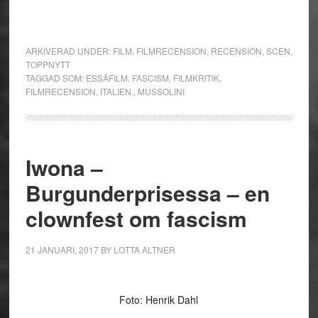
ARKIVERAD UNDER:
FILM
,
FILMRECENSION
,
RECENSION
,
SCEN
,
TOPPNYTT
TAGGAD SOM:
ESSÄFILM
,
FASCISM
,
FILMKRITIK
,
FILMRECENSION
,
ITALIEN.
,
MUSSOLINI
Iwona –
Burgunderprisessa – en
clownfest om fascism
21 JANUARI, 2017
BY
LOTTA ALTNER
Foto: Henrik Dahl