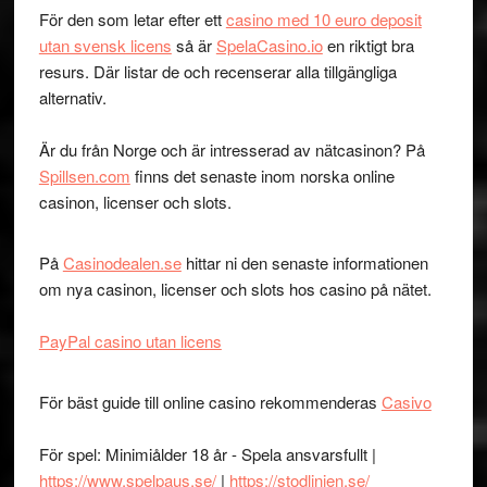
För den som letar efter ett
casino med 10 euro deposit
utan svensk licens
så är
SpelaCasino.io
en riktigt bra
resurs. Där listar de och recenserar alla tillgängliga
alternativ.
Är du från Norge och är intresserad av nätcasinon? På
Spillsen.com
finns det senaste inom norska online
casinon, licenser och slots.
På
Casinodealen.se
hittar ni den senaste informationen
om nya casinon, licenser och slots hos casino på nätet.
PayPal casino utan licens
För bäst guide till online casino rekommenderas
Casivo
För spel: Minimiålder 18 år - Spela ansvarsfullt |
https://www.spelpaus.se/
|
https://stodlinjen.se/