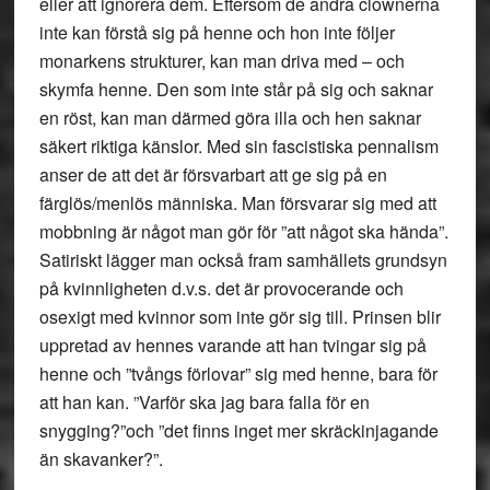
eller att ignorera dem. Eftersom de andra clownerna
inte kan förstå sig på henne och hon inte följer
monarkens strukturer, kan man driva med – och
skymfa henne. Den som inte står på sig och saknar
en röst, kan man därmed göra illa och hen saknar
säkert riktiga känslor. Med sin fascistiska pennalism
anser de att det är försvarbart att ge sig på en
färglös/menlös människa. Man försvarar sig med att
mobbning är något man gör för ”att något ska hända”.
Satiriskt lägger man också fram samhällets grundsyn
på kvinnligheten d.v.s. det är provocerande och
osexigt med kvinnor som inte gör sig till. Prinsen blir
uppretad av hennes varande att han tvingar sig på
henne och ”tvångs förlovar” sig med henne, bara för
att han kan. ”Varför ska jag bara falla för en
snygging?”och ”det finns inget mer skräckinjagande
än skavanker?”.