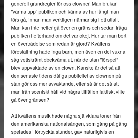
generell grundregler för oss clowner. Man brukar
”värma upp” publiken och känna av hur långt man
törs gå, innan man verkligen närmar sig i ett utfall.
Man kan inte heller gå över en gräns och sedan fråga
publiken i efterhand om det var okej. Hur tar man bort
en överträdelse som redan är gjord? Kvällens
föreställning hade inga barn, men även en del vuxna
såg vettskrämt obekväma ut, när de utan ”förspel”
blev uppvaktade av en clown. Kanske är det så att
den senaste tidens dåliga publicitet av clownen på
stan gör oss mer avvaktande, eller så är det så att
man från sceniskt håll vid några tillfällen faktiskt ville
gå över gränsen?
Att kvällens musik hade några självklara toner från
den amerikanska nationalsången, som gång på gång
spelades i förtryckta stunder, gav naturligtvis en