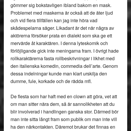
gömmer sig bokstavligen ibland bakom en mask.
Problemet med maskerna är också att de äter ljud
och vid flera tillfällen kan jag inte höra vad
skådespelarna säger. Likadant är det när några av
aktörerna försöker prata en dialekt som ska ge ett
mervärde åt karaktären. I denna lyteskomik och
förlöjligande gick inte meningarna fram. I övrigt hade
rollkaraktärerna fasta rollbeskrivningar i likhet med
den italienska komedin, commedia dell’arte. Genom
dessa indelningar kunde man klart urskilja den
dumme, fule, korkade och de rädda mfl.
De flesta som har haft med en clown att göra, vet att
om man sitter nära dem, så är sannolikheten att du
blir involverad i handlingen ganska stor. Därmed bör
man inte sitta långt fram som publik om man inte vill
ha den närkontakten. Däremot brukar det finnas en