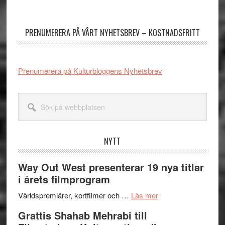
Primärt
sidofält
PRENUMERERA PÅ VÅRT NYHETSBREV – KOSTNADSFRITT
Prenumerera på Kulturbloggens Nyhetsbrev
Sök
på
webbplatsen
NYTT
Way Out West presenterar 19 nya titlar
i årets filmprogram
om
Världspremiärer, kortfilmer och …
Läs mer
Way
Grattis Shahab Mehrabi till
Out