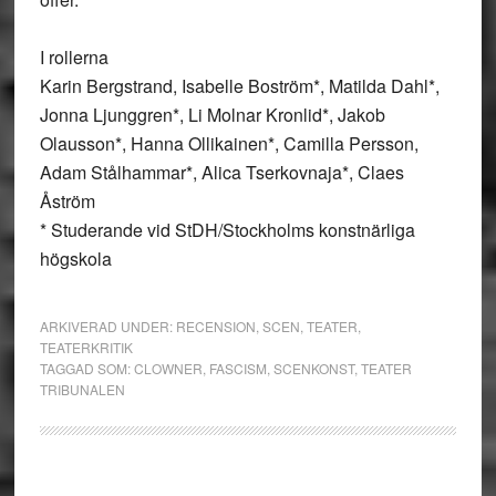
I rollerna
Karin Bergstrand, Isabelle Boström*, Matilda Dahl*,
Jonna Ljunggren*, Li Molnar Kronlid*, Jakob
Olausson*, Hanna Ollikainen*, Camilla Persson,
Adam Stålhammar*, Alica Tserkovnaja*, Claes
Åström
* Studerande vid StDH/Stockholms konstnärliga
högskola
ARKIVERAD UNDER:
RECENSION
,
SCEN
,
TEATER
,
TEATERKRITIK
TAGGAD SOM:
CLOWNER
,
FASCISM
,
SCENKONST
,
TEATER
TRIBUNALEN