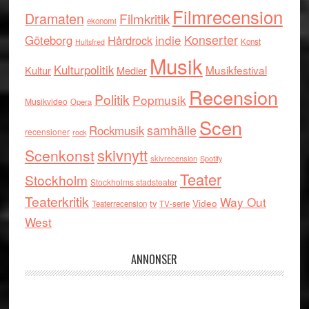
Filmrecension
Dramaten
Filmkritik
ekonomi
indie
Konserter
Göteborg
Hårdrock
Konst
Hultsfred
Musik
Kulturpolitik
Musikfestival
Kultur
Medier
Recension
Politik
Popmusik
Musikvideo
Opera
Scen
samhälle
Rockmusik
recensioner
rock
skivnytt
Scenkonst
skivrecension
Spotify
Teater
Stockholm
Stockholms stadsteater
Teaterkritik
Way Out
tv
Video
Teaterrecension
TV-serie
West
ANNONSER