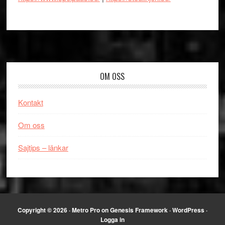
Footer
OM OSS
Kontakt
Om oss
Sajtips – länkar
Copyright © 2026 ·
Metro Pro
on
Genesis Framework
·
WordPress
·
Logga in