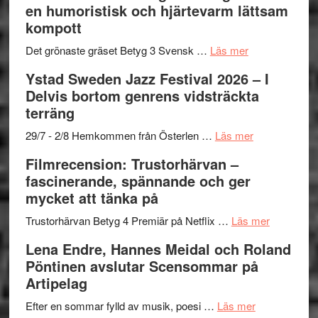
en humoristisk och hjärtevarm lättsam
–
titlar
Mehrabi
kompott
Vrach
i
till
Frankenshtey
årets
Filmstadens
om
Det grönaste gräset Betyg 3 Svensk …
Läs mer
–
filmprogram
Kulturs
Filmrecension:
Ystad Sweden Jazz Festival 2026 – I
med
stipendium
Det
Delvis bortom genrens vidsträckta
Fox
grönaste
terräng
Mulder
gräset
och
–
om
29/7 - 2/8 Hemkommen från Österlen …
Läs mer
Dana
en
Ystad
Filmrecension: Trustorhärvan –
Scully
humoristisk
Sweden
fascinerande, spännande och ger
och
Jazz
mycket att tänka på
hjärtevarm
Festival
lättsam
2026
om
Trustorhärvan Betyg 4 Premiär på Netflix …
Läs mer
kompott
–
Filmrecens
Lena Endre, Hannes Meidal och Roland
I
Trustorhä
Pöntinen avslutar Scensommar på
Delvis
–
Artipelag
bortom
fascineran
genrens
om
spännand
Efter en sommar fylld av musik, poesi …
Läs mer