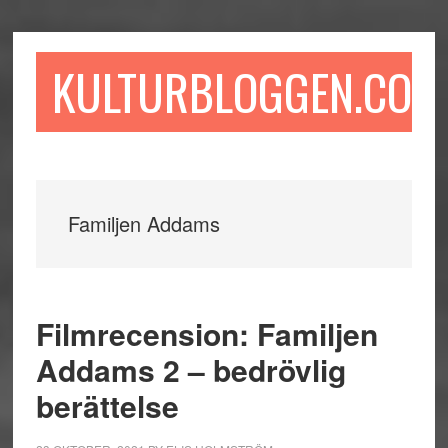
Hoppa
Hoppa
Hoppa
till
till
till
huvudinnehåll
det
sidfot
KULTURBLOGGEN.COM
primära
sidofältet
Familjen Addams
Filmrecension: Familjen
Addams 2 – bedrövlig
berättelse