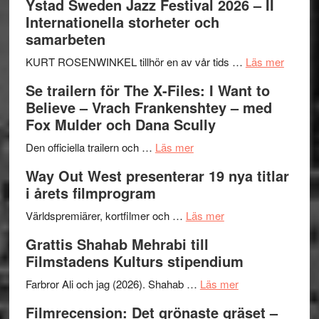
Ystad Sweden Jazz Festival 2026 – II
Håkan
Internationella storheter och
Hellström
samarbeten
–
Huskvarna
om
KURT ROSENWINKEL tillhör en av vår tids …
Läs mer
Folkets
Ystad
Se trailern för The X-Files: I Want to
Park
Swede
Believe – Vrach Frankenshtey – med
–
Jazz
Fox Mulder och Dana Scully
en
Festiva
om
helt
2026
Den officiella trailern och …
Läs mer
Se
lysande
–
Way Out West presenterar 19 nya titlar
trailern
kväll
II
i årets filmprogram
för
Internat
The
om
storhet
Världspremiärer, kortfilmer och …
Läs mer
X-
Way
och
Grattis Shahab Mehrabi till
Files:
Out
samarb
Filmstadens Kulturs stipendium
I
West
Want
presenterar
om
Farbror Ali och jag (2026). Shahab …
Läs mer
to
19
Grattis
Filmrecension: Det grönaste gräset –
Believe
nya
Shahab