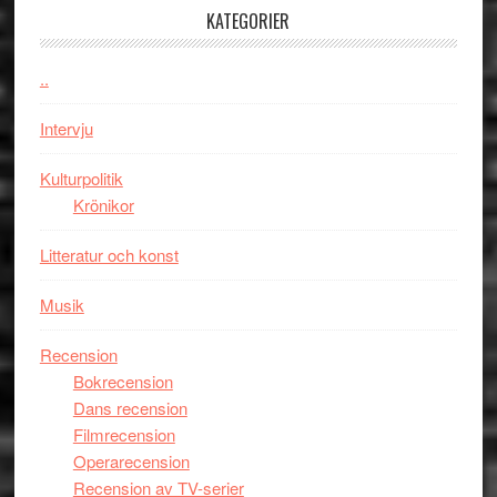
en
med
KATEGORIER
Jackie
Vem
Chan
kan
..
i
styra
storform
Mauri?
Intervju
Kulturpolitik
Krönikor
Litteratur och konst
Musik
Recension
Bokrecension
Dans recension
Filmrecension
Operarecension
Recension av TV-serier