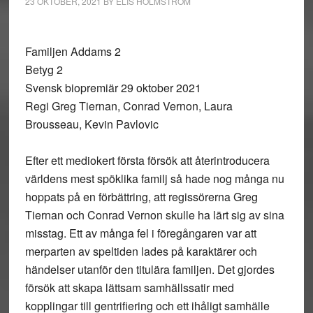
23 OKTOBER, 2021
BY
ELIS HOLMSTRÖM
Familjen Addams 2
Betyg 2
Svensk biopremiär 29 oktober 2021
Regi Greg Tiernan, Conrad Vernon, Laura
Brousseau, Kevin Pavlovic
Efter ett mediokert första försök att återintroducera
världens mest spöklika familj så hade nog många nu
hoppats på en förbättring, att regissörerna Greg
Tiernan och Conrad Vernon skulle ha lärt sig av sina
misstag. Ett av många fel i föregångaren var att
merparten av speltiden lades på karaktärer och
händelser utanför den titulära familjen. Det gjordes
försök att skapa lättsam samhällssatir med
kopplingar till gentrifiering och ett ihåligt samhälle