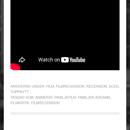
ARKIVERAD UNDER:
FILM
,
FILMRECENSION
,
RECENSION
,
SCEN
,
TOPPNYTT
TAGGAD SOM:
ANIMERAT
,
FAMILJEFILM
,
FAMILJEN ADDAMS
,
FILMKRITIK
,
FILMRECENSION