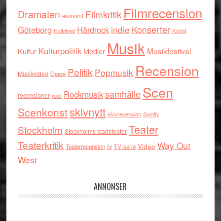
Filmrecension
Dramaten
Filmkritik
ekonomi
indie
Konserter
Göteborg
Hårdrock
Konst
Hultsfred
Musik
Kulturpolitik
Musikfestival
Kultur
Medier
Recension
Politik
Popmusik
Musikvideo
Opera
Scen
samhälle
Rockmusik
recensioner
rock
skivnytt
Scenkonst
skivrecension
Spotify
Teater
Stockholm
Stockholms stadsteater
Teaterkritik
Way Out
tv
Video
Teaterrecension
TV-serie
West
ANNONSER