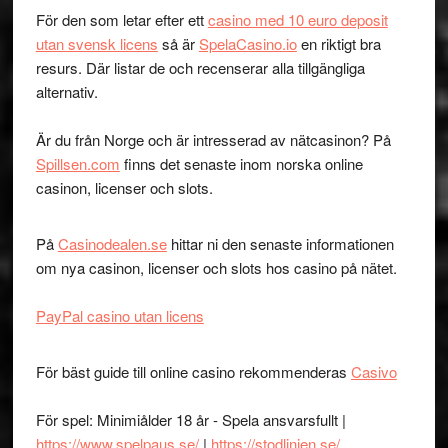
För den som letar efter ett
casino med 10 euro deposit
utan svensk licens
så är
SpelaCasino.io
en riktigt bra
resurs. Där listar de och recenserar alla tillgängliga
alternativ.
Är du från Norge och är intresserad av nätcasinon? På
Spillsen.com
finns det senaste inom norska online
casinon, licenser och slots.
På
Casinodealen.se
hittar ni den senaste informationen
om nya casinon, licenser och slots hos casino på nätet.
PayPal casino utan licens
För bäst guide till online casino rekommenderas
Casivo
För spel: Minimiålder 18 år - Spela ansvarsfullt |
https://www.spelpaus.se/
|
https://stodlinjen.se/