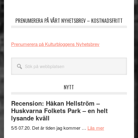
Primärt
sidofält
PRENUMERERA PÅ VÅRT NYHETSBREV – KOSTNADSFRITT
Prenumerera på Kulturbloggens Nyhetsbrev
Sök
på
webbplatsen
NYTT
Recension: Håkan Hellström –
Huskvarna Folkets Park – en helt
lysande kväll
om
5/5 07.20. Det är tiden jag kommer …
Läs mer
Recension: