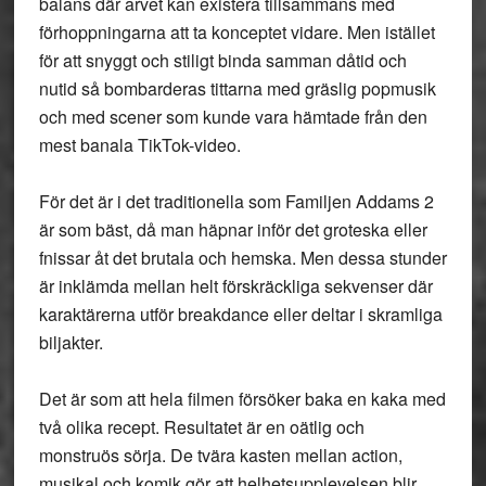
balans där arvet kan existera tillsammans med
förhoppningarna att ta konceptet vidare. Men istället
för att snyggt och stiligt binda samman dåtid och
nutid så bombarderas tittarna med gräslig popmusik
och med scener som kunde vara hämtade från den
mest banala TikTok-video.
För det är i det traditionella som Familjen Addams 2
är som bäst, då man häpnar inför det groteska eller
fnissar åt det brutala och hemska. Men dessa stunder
är inklämda mellan helt förskräckliga sekvenser där
karaktärerna utför breakdance eller deltar i skramliga
biljakter.
Det är som att hela filmen försöker baka en kaka med
två olika recept. Resultatet är en oätlig och
monstruös sörja. De tvära kasten mellan action,
musikal och komik gör att helhetsupplevelsen blir