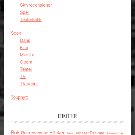
Skivrecensioner
Spel
Teaterkritik
Scen
Dans
Film
Musikal
Opera
Teater
TV
TV-serier
Toppnytt
ETIKETTER
Bok
Böcker
Bokrecension
Deckare
Debaser
Dokumentär
Dans