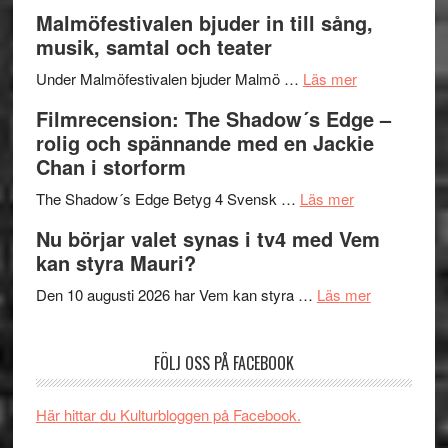
vidsträckta
Lena
och
Malmöfestivalen bjuder in till sång,
terräng
Endre,
ger
musik, samtal och teater
Hannes
mycket
om
Meidal
att
Under Malmöfestivalen bjuder Malmö …
Läs mer
Malmöfestiva
och
tänka
Filmrecension: The Shadow´s Edge –
bjuder
Roland
på
rolig och spännande med en Jackie
in
Pöntinen
Chan i storform
till
avslutar
om
sång,
Scensommar
The Shadow´s Edge Betyg 4 Svensk …
Läs mer
Filmrecension
musik,
på
Nu börjar valet synas i tv4 med Vem
The
samtal
Artipelag
kan styra Mauri?
Shadow
och
´s
teater
om
Den 10 augusti 2026 har Vem kan styra …
Läs mer
Edge
Nu
–
börjar
FÖLJ OSS PÅ FACEBOOK
rolig
valet
och
synas
spännande
i
Här hittar du Kulturbloggen på Facebook.
med
tv4