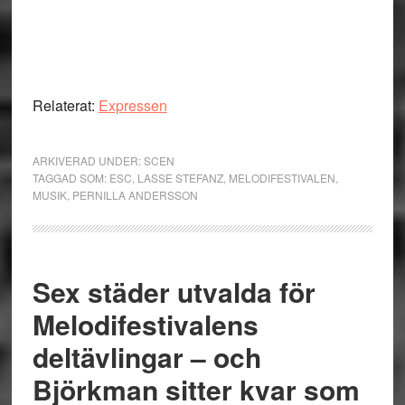
Relaterat:
Expressen
ARKIVERAD UNDER:
SCEN
TAGGAD SOM:
ESC
,
LASSE STEFANZ
,
MELODIFESTIVALEN
,
MUSIK
,
PERNILLA ANDERSSON
Sex städer utvalda för
Melodifestivalens
deltävlingar – och
Björkman sitter kvar som