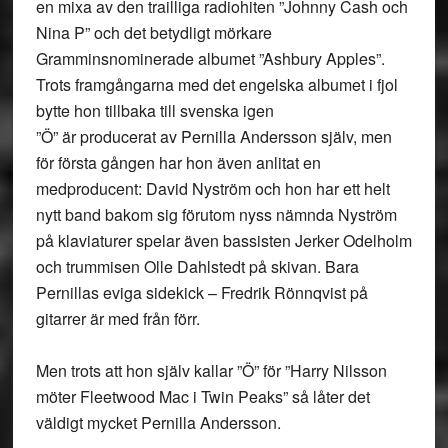
en mixa av den trailliga radiohiten ”Johnny Cash och
Nina P” och det betydligt mörkare
Gramminsnominerade albumet ”Ashbury Apples”.
Trots framgångarna med det engelska albumet i fjol
bytte hon tillbaka till svenska igen
”Ö” är producerat av Pernilla Andersson själv, men
för första gången har hon även anlitat en
medproducent: David Nyström och hon har ett helt
nytt band bakom sig förutom nyss nämnda Nyström
på klaviaturer spelar även bassisten Jerker Odelholm
och trummisen Olle Dahlstedt på skivan. Bara
Pernillas eviga sidekick – Fredrik Rönnqvist på
gitarrer är med från förr.
Men trots att hon själv kallar ”Ö” för ”Harry Nilsson
möter Fleetwood Mac i Twin Peaks” så låter det
väldigt mycket Pernilla Andersson.