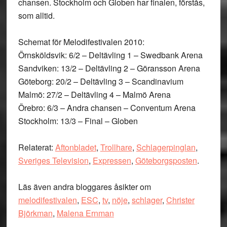
chansen. Stockholm och Globen har finalen, förstås,
som alltid.
Schemat för Melodifestivalen 2010:
Örnsköldsvik: 6/2 – Deltävling 1 – Swedbank Arena
Sandviken: 13/2 – Deltävling 2 – Göransson Arena
Göteborg: 20/2 – Deltävling 3 – Scandinavium
Malmö: 27/2 – Deltävling 4 – Malmö Arena
Örebro: 6/3 – Andra chansen – Conventum Arena
Stockholm: 13/3 – Final – Globen
Relaterat:
Aftonbladet
,
Trollhare
,
Schlagerpinglan
,
Sveriges Television
,
Expressen
,
Göteborgsposten
.
Läs även andra bloggares åsikter om
melodifestivalen
,
ESC
,
tv
,
nöje
,
schlager
,
Christer
Björkman
,
Malena Ernman