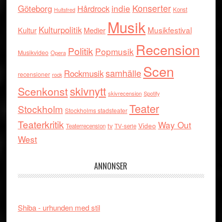
indie
Konserter
Göteborg
Hårdrock
Konst
Hultsfred
Musik
Kulturpolitik
Musikfestival
Kultur
Medier
Recension
Politik
Popmusik
Musikvideo
Opera
Scen
samhälle
Rockmusik
recensioner
rock
skivnytt
Scenkonst
skivrecension
Spotify
Teater
Stockholm
Stockholms stadsteater
Teaterkritik
Way Out
tv
Video
Teaterrecension
TV-serie
West
ANNONSER
Shiba - urhunden med stil