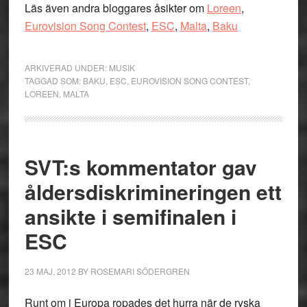
Läs även andra bloggares åsikter om
Loreen
,
Eurovision Song Contest
,
ESC
,
Malta
,
Baku
ARKIVERAD UNDER:
MUSIK
TAGGAD SOM:
BAKU
,
ESC
,
EUROVISION SONG CONTEST
,
LOREEN
,
MALTA
SVT:s kommentator gav
åldersdiskrimineringen ett
ansikte i semifinalen i
ESC
23 MAJ, 2012
BY
ROSEMARI SÖDERGREN
Runt om i Europa ropades det hurra när de ryska