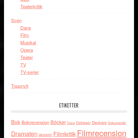
Teaterkritik
Scen
Dans
Film
Musikal
Opera
Teater
TV
TV-serier
Toppnytt
ETIKETTER
Bok
Böcker
Bokrecension
Deckare
Debaser
Dokumentär
Dans
Filmrecension
Dramaten
Filmkritik
ekonomi