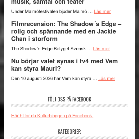
musik, samtal och teater
Hannes
mycket
om
Meidal
att
Under Malmöfestivalen bjuder Malmö …
Läs mer
Malmöfestiva
och
tänka
Filmrecension: The Shadow´s Edge –
bjuder
Roland
på
rolig och spännande med en Jackie
in
Pöntinen
Chan i storform
till
avslutar
om
sång,
Scensommar
The Shadow´s Edge Betyg 4 Svensk …
Läs mer
Filmrecension
musik,
på
Nu börjar valet synas i tv4 med Vem
The
samtal
Artipelag
kan styra Mauri?
Shadow
och
´s
teater
om
Den 10 augusti 2026 har Vem kan styra …
Läs mer
Edge
Nu
–
börjar
FÖLJ OSS PÅ FACEBOOK
rolig
valet
och
synas
spännande
i
Här hittar du Kulturbloggen på Facebook.
med
tv4
en
med
KATEGORIER
Jackie
Vem