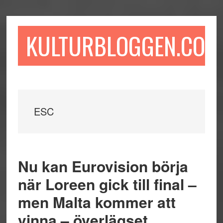
Hoppa
Hoppa
Hoppa
till
till
till
huvudinnehåll
det
sidfot
KULTURBLOGGEN.COM
primära
sidofältet
ESC
Nu kan Eurovision börja
när Loreen gick till final –
men Malta kommer att
vinna – överlägset