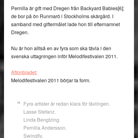
Pernilla är gift med Dregen från Backyard Babies[6];
de bor på ön Runmarö i Stockholms skärgård. I
samband med giftermålet lade hon till efternamnet
Dregen.
Nu är hon alltså en av fyra som ska tävla i den
svenska uttagningen inför Melodifestivalen 2011.
Aftonbladet:
Melodifestivalen 2011 börjar ta form.
Fyra artister är redan klara för tävlingen.
Lasse Stefanz.
Linda Bengtzing.
Pernilla Andersson.
Swingfly.