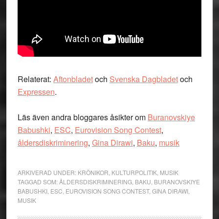
Relaterat:
Aftonbladet
och
Svenska Dagbladet
och
Expressen
.
Läs även andra bloggares åsikter om
Buranovskiye
Babushki
,
ESC
,
Eurovision Song Contest
,
åldersdiskriminering
,
Gina Dirawi
,
Baku
,
musik
ARKIVERAD UNDER:
KRÖNIKOR
,
KULTURPOLITIK
,
MUSIK
TAGGAD SOM:
ÅLDERSDISKRIMINERING
,
BAKU
,
BURANOVSKIYE
BABUSHKI
,
ESC
,
EUROVISION SONG CONTEST
,
GINA DIRAWI
,
MUSIK