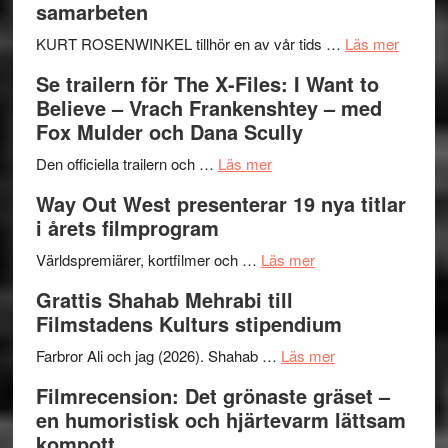
samarbeten
–
Huskvarna
om
KURT ROSENWINKEL tillhör en av vår tids …
Läs mer
Folkets
Ystad
Se trailern för The X-Files: I Want to
Park
Swede
Believe – Vrach Frankenshtey – med
–
Jazz
Fox Mulder och Dana Scully
en
Festiva
om
helt
2026
Den officiella trailern och …
Läs mer
Se
lysande
–
Way Out West presenterar 19 nya titlar
trailern
kväll
II
i årets filmprogram
för
Internat
The
om
storhet
Världspremiärer, kortfilmer och …
Läs mer
X-
Way
och
Grattis Shahab Mehrabi till
Files:
Out
samarb
Filmstadens Kulturs stipendium
I
West
Want
presenterar
om
Farbror Ali och jag (2026). Shahab …
Läs mer
to
19
Grattis
Filmrecension: Det grönaste gräset –
Believe
nya
Shahab
en humoristisk och hjärtevarm lättsam
–
titlar
Mehrabi
kompott