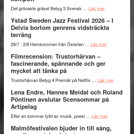
Vrach
i
till
Frankenshtey
årets
Filmstadens
om
Det grönaste gräset Betyg 3 Svensk …
Läs mer
–
filmprogram
Kulturs
Filmrecension:
Ystad Sweden Jazz Festival 2026 – I
med
stipendium
Det
Delvis bortom genrens vidsträckta
Fox
grönaste
terräng
Mulder
gräset
och
–
om
29/7 - 2/8 Hemkommen från Österlen …
Läs mer
Dana
en
Ystad
Filmrecension: Trustorhärvan –
Scully
humoristisk
Sweden
fascinerande, spännande och ger
och
Jazz
mycket att tänka på
hjärtevarm
Festival
lättsam
2026
om
Trustorhärvan Betyg 4 Premiär på Netflix …
Läs mer
kompott
–
Filmrecens
Lena Endre, Hannes Meidal och Roland
I
Trustorhä
Pöntinen avslutar Scensommar på
Delvis
–
Artipelag
bortom
fascineran
genrens
om
spännand
Efter en sommar fylld av musik, poesi …
Läs mer
vidsträckta
Lena
och
Malmöfestivalen bjuder in till sång,
terräng
Endre,
ger