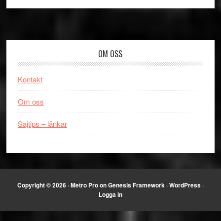
Footer
OM OSS
Kontakt
Om oss
Sajtips – länkar
Copyright © 2026 ·
Metro Pro
on
Genesis Framework
·
WordPress
·
Logga in