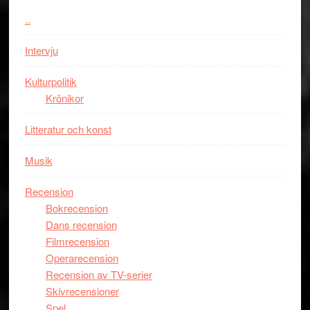
Chan
kan
..
i
styra
storform
Mauri?
Intervju
Kulturpolitik
Krönikor
Litteratur och konst
Musik
Recension
Bokrecension
Dans recension
Filmrecension
Operarecension
Recension av TV-serier
Skivrecensioner
Spel