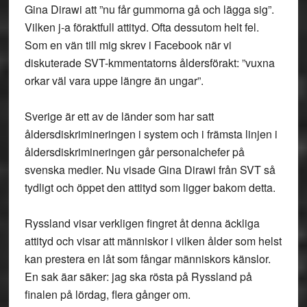
Gina Dirawi att ”nu får gummorna gå och lägga sig”.
Vilken j-a föraktfull attityd. Ofta dessutom helt fel.
Som en vän till mig skrev i Facebook när vi
diskuterade SVT-kmmentatorns åldersförakt: ”vuxna
orkar väl vara uppe längre än ungar”.
Sverige är ett av de länder som har satt
åldersdiskrimineringen i system och i främsta linjen i
åldersdiskrimineringen går personalchefer på
svenska medier. Nu visade Gina Dirawi från SVT så
tydligt och öppet den attityd som ligger bakom detta.
Ryssland visar verkligen fingret åt denna äckliga
attityd och visar att människor i vilken ålder som helst
kan prestera en låt som fångar människors känslor.
En sak äar säker: jag ska rösta på Ryssland på
finalen på lördag, flera gånger om.