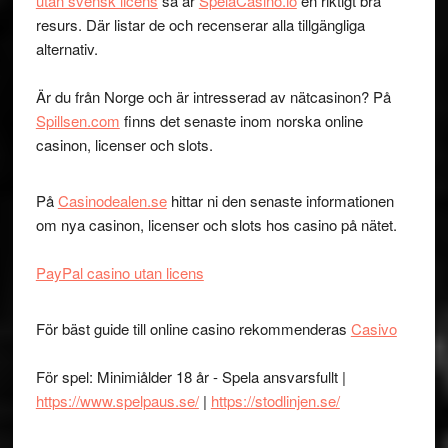
utan svensk licens
så är
SpelaCasino.io
en riktigt bra
resurs. Där listar de och recenserar alla tillgängliga
alternativ.
Är du från Norge och är intresserad av nätcasinon? På
Spillsen.com
finns det senaste inom norska online
casinon, licenser och slots.
På
Casinodealen.se
hittar ni den senaste informationen
om nya casinon, licenser och slots hos casino på nätet.
PayPal casino utan licens
För bäst guide till online casino rekommenderas
Casivo
För spel: Minimiålder 18 år - Spela ansvarsfullt |
https://www.spelpaus.se/
|
https://stodlinjen.se/