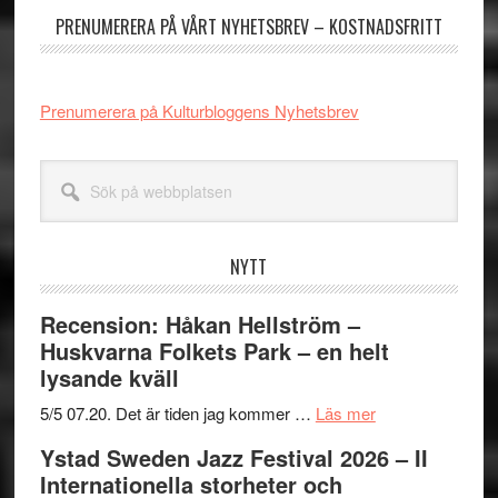
på
PRENUMERERA PÅ VÅRT NYHETSBREV – KOSTNADSFRITT
21:
plats
Prenumerera på Kulturbloggens Nyhetsbrev
Sök
på
webbplatsen
NYTT
Recension: Håkan Hellström –
Huskvarna Folkets Park – en helt
lysande kväll
om
5/5 07.20. Det är tiden jag kommer …
Läs mer
Recension:
Ystad Sweden Jazz Festival 2026 – II
Håkan
Internationella storheter och
Hellström