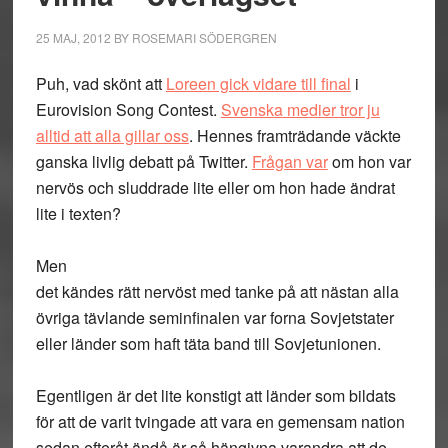
25 MAJ, 2012
BY
ROSEMARI SÖDERGREN
Puh, vad skönt att
Loreen gick vidare till final
i
Eurovision Song Contest.
Svenska medier tror ju
alltid att alla gillar oss
. Hennes framträdande väckte
ganska livlig debatt på Twitter.
Frågan var
om hon var
nervös och sluddrade lite eller om hon hade ändrat
lite i texten?
Men
det kändes rätt nervöst med tanke på att nästan alla
övriga tävlande seminfinalen var forna Sovjetstater
eller länder som haft täta band till Sovjetunionen.
Egentligen är det lite konstigt att länder som bildats
för att de varit tvingade att vara en gemensam nation
sedan efteråt ändå är så hängivna varandra att de