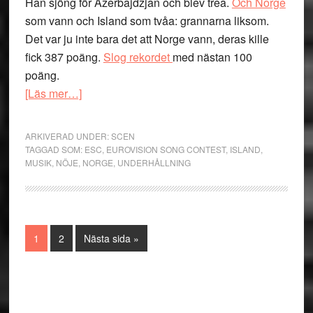
Han sjöng för Azerbajdzjan och blev trea.
Och Norge
som vann och Island som tvåa: grannarna liksom.
Det var ju inte bara det att Norge vann, deras kille
fick 387 poäng.
Slog rekordet
med nästan 100
poäng.
om
[Läs mer…]
En
riktig
ARKIVERAD UNDER:
SCEN
rolig
TAGGAD SOM:
ESC
,
EUROVISION SONG CONTEST
,
ISLAND
,
MUSIK
,
NÖJE
,
NORGE
,
UNDERHÅLLNING
Eurovision
och
det
känns
inte
Sida
Sida
Go
1
2
Nästa sida »
to
som
om
Primärt
vi
sidofält
kom