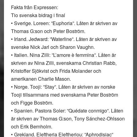
Fakta från Expressen:
Tio svenska bidrag i final
• Sverige. Loreen: ”Euphoria”. Låten är skriven av
Thomas G:son och Peter Boström.
• Irland. Jedward: ”Waterline”. Låten är skriven av
svenske Nick Jarl och Sharon Vaughn.
• Italien. Nina Zilli: ”L’amore è femmina”. Låten är
skriven av Nina Zilli, svenskarna Christian Rabb,
Kristoffer Sjökvist och Frida Molander och
amerikanen Charlie Mason.
• Norge. Tooji: ”Stay”. Låten är skriven av norske
Tooji tillsammans med svenskarna Peter Boström
och Figge Boström.
• Spanien. Pastora Soler: ”Quédate conmigo”. Låten
är skriven av Thomas G:son, Tony Sánchez-Ohlsson
och Erik Bernholm.
• Grekland. Eleftheria Eleftheriou: ”Aphrodisiac”