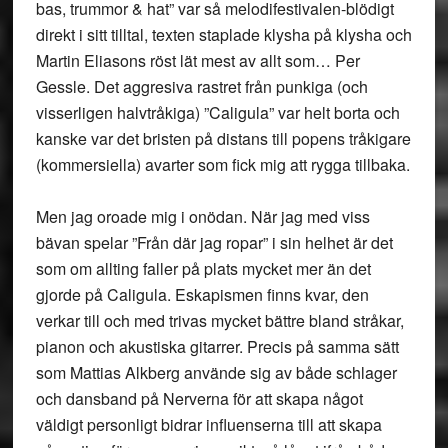
bas, trummor & hat” var så melodifestivalen-blödigt
direkt i sitt tilltal, texten staplade klysha på klysha och
Martin Eliasons röst lät mest av allt som… Per
Gessle. Det aggresiva rastret från punkiga (och
visserligen halvtråkiga) ”Caligula” var helt borta och
kanske var det bristen på distans till popens tråkigare
(kommersiella) avarter som fick mig att rygga tillbaka.
Men jag oroade mig i onödan. När jag med viss
bävan spelar ”Från där jag ropar” i sin helhet är det
som om allting faller på plats mycket mer än det
gjorde på Caligula. Eskapismen finns kvar, den
verkar till och med trivas mycket bättre bland stråkar,
pianon och akustiska gitarrer. Precis på samma sätt
som Mattias Alkberg använde sig av både schlager
och dansband på Nerverna för att skapa något
väldigt personligt bidrar influenserna till att skapa