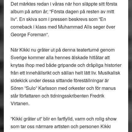
Det märktes redan i våras när hon släppte sitt första
album på arton år; ”Första dagen på resten av mitt
liv”. En skiva som i pressen beskrevs som ”En
comeback i klass med Muhammad Alis seger över
George Foreman”.
När Kikki nu gråter ut på denna teaterturné genom
Sverige kommer alla hennes älskade hitlåtar att
knytas ihop med både gripande och dråpliga historier
från ett innehållsrikt och sällan helt lätt liv. Musikalisk
sidekick under dessa sittande föreställningar är
Sören ”Sulo” Karlsson med orkester och för manus
står författaren och tidningsskribenten Fredrik
Virtanen.
”Kikki gråter ut” blir en fartfylld, varm och rolig show
som tar oss närmare artisten och personen Kikki