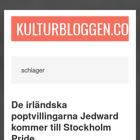
Hoppa
Hoppa
Hoppa
till
till
till
huvudinnehåll
det
sidfot
KULTURBLOGGEN.COM
primära
sidofältet
schlager
De irländska
poptvillingarna Jedward
kommer till Stockholm
Pride