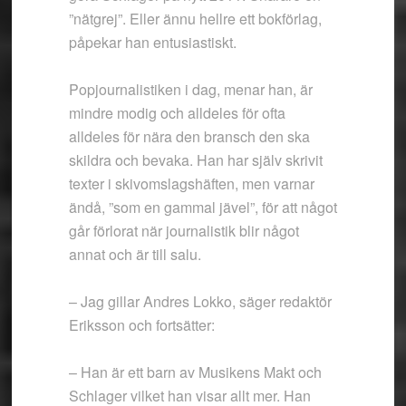
”nätgrej”. Eller ännu hellre ett bokförlag,
påpekar han entusiastiskt.
Popjournalistiken i dag, menar han, är
mindre modig och alldeles för ofta
alldeles för nära den bransch den ska
skildra och bevaka. Han har själv skrivit
texter i skivomslagshäften, men varnar
ändå, ”som en gammal jävel”, för att något
går förlorat när journalistik blir något
annat och är till salu.
– Jag gillar Andres Lokko, säger redaktör
Eriksson och fortsätter:
– Han är ett barn av Musikens Makt och
Schlager vilket han visar allt mer. Han