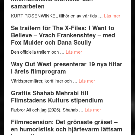
Hellström
samarbeten
–
Huskvarna
om
KURT ROSENWINKEL tillhör en av vår tids …
Läs mer
Folkets
Ystad
Se trailern för The X-Files: I Want to
Park
Swede
Believe – Vrach Frankenshtey – med
–
Jazz
Fox Mulder och Dana Scully
en
Festiva
om
helt
2026
Den officiella trailern och …
Läs mer
Se
lysande
–
Way Out West presenterar 19 nya titlar
trailern
kväll
II
i årets filmprogram
för
Internat
The
om
storhet
Världspremiärer, kortfilmer och …
Läs mer
X-
Way
och
Grattis Shahab Mehrabi till
Files:
Out
samarb
Filmstadens Kulturs stipendium
I
West
Want
presenterar
om
Farbror Ali och jag (2026). Shahab …
Läs mer
to
19
Grattis
Filmrecension: Det grönaste gräset –
Believe
nya
Shahab
en humoristisk och hjärtevarm lättsam
–
titlar
Mehrabi