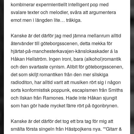
kombinerar expermientiellt intelligent pop med
svalare texter och melodier, svåra att argumentera
emot men i längden lite… tråkiga.
Kanske är det därför jag med jämna mellanrum alltid
återvänder till göteborgsscenen, detta mekka för
hjärtat-på-manchesterkavajen-känslokaskader á la
Håkan Hellström. Ingen ironi, bara (alkohol)romantik
och den svartaste cynism. Alibit för göteborgsscenen,
det som skiljt romantiken från den mer sliskiga
radioditon, har alltid varit att musiken rört sig i någon
sorts konformistisk poppunk, escapismen från Smiths
och ilskan från Ramones. Hade inte Håkan sjungit
som han gör hade mycket färre rört på ögonbrynen.
Kanske är det därför det tog ett bra tag för mig att
smälta första singeln från Hästpojkens nya. ””Gitarr &