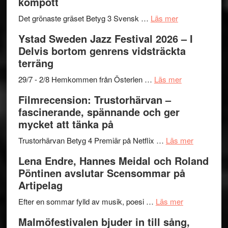
kompott
Vrach
i
till
Frankenshtey
årets
Filmstadens
om
Det grönaste gräset Betyg 3 Svensk …
Läs mer
–
filmprogram
Kulturs
Filmrecension:
Ystad Sweden Jazz Festival 2026 – I
med
stipendium
Det
Delvis bortom genrens vidsträckta
Fox
grönaste
terräng
Mulder
gräset
och
–
om
29/7 - 2/8 Hemkommen från Österlen …
Läs mer
Dana
en
Ystad
Filmrecension: Trustorhärvan –
Scully
humoristisk
Sweden
fascinerande, spännande och ger
och
Jazz
mycket att tänka på
hjärtevarm
Festival
lättsam
2026
om
Trustorhärvan Betyg 4 Premiär på Netflix …
Läs mer
kompott
–
Filmrecens
Lena Endre, Hannes Meidal och Roland
I
Trustorhä
Pöntinen avslutar Scensommar på
Delvis
–
Artipelag
bortom
fascineran
genrens
om
spännand
Efter en sommar fylld av musik, poesi …
Läs mer
vidsträckta
Lena
och
Malmöfestivalen bjuder in till sång,
terräng
Endre,
ger