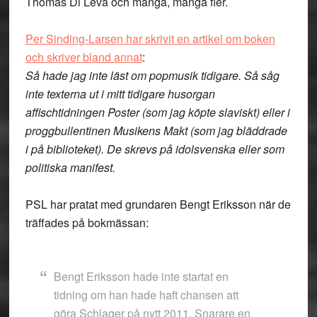
Thomas Di Leva och många, många fler.
Per Sinding-Larsen har skrivit en artikel om boken
och skriver bland annat
:
Så hade jag inte läst om popmusik tidigare. Så såg
inte texterna ut i mitt tidigare husorgan
affischtidningen Poster (som jag köpte slaviskt) eller i
proggbullentinen Musikens Makt (som jag bläddrade
i på biblioteket). De skrevs på idolsvenska eller som
politiska manifest.
PSL har pratat med grundaren Bengt Eriksson när de
träffades på bokmässan:
Bengt Eriksson hade inte startat en
tidning om han hade haft chansen att
göra Schlager på nytt 2011. Snarare en