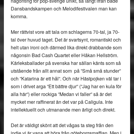
någonting för pop-sverige unikt, så långt ifrån både
Dansbandskampen och Melodifestivalen man kan
komma.
Mer rättvist vore att tala om schlagerns 70-tal, ja 70-
tal över huvud taget. Det är svartsynt, romantiskt och
helt utan ironi och därmed lika direkt drabbande som
någonsin Bad Cash Quartet eller Håkan Hellström.
Kärleksballader på svenska har sällan känts som så
utstående från allt annat som på ”Små små stunder”
och ”Katarina är ett hål”. Och när Hästpojken väl tar i
som i drivet arga ”Ett bättre djur” (”Jag har en kula för
alla här”) eller rockiga ”Medan vi faller” så är det
mycket mer raffinerat än det var på Caligula. Inte
intellektuellt och utmanande men ärligt och direkt.
Det är väldigt skönt att det vågas ta steg från den
indie vi är vana att höra från göteborgsmaffian. Men i