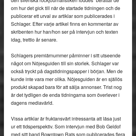
den svenska rockjournalistiken föddes” berättar de
om hur det gick till när de startade tidningen och de
publicerar ett urval av artiklar som publicerades i
Schlager. Efter varje artikel finns en kommentar av
skribenten hur han/hon ser på intervjun och texten
idag, trettio år senare.
Schlagers premiärnummer påminner i sitt utseende
något om Nöjesguiden till sin storlek. Schlager var
också tryckt på dagstidningspapper i början. Men de
kunde inte vara mer olika. Nöjesguiden är en själlös
produkt skapad bara för att sälja annonser. Trist nog
är det tydligen de enda tidningarna som överlever i
dagens mediavärld.
Vissa artiklar är fruktansvärt intressanta att läsa just
ur ett tidsperspektiv. Som intervjun med Bob Geldof
med sitt band Bowntown Rats som publicerades flera