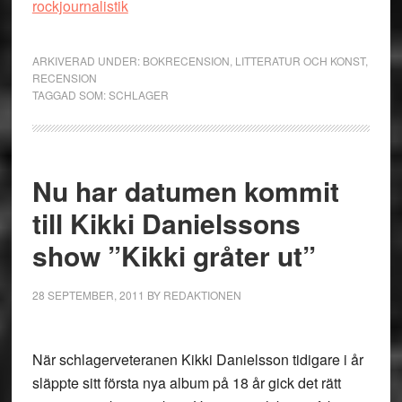
rockjournalistik
ARKIVERAD UNDER:
BOKRECENSION
,
LITTERATUR OCH KONST
,
RECENSION
TAGGAD SOM:
SCHLAGER
Nu har datumen kommit
till Kikki Danielssons
show ”Kikki gråter ut”
28 SEPTEMBER, 2011
BY
REDAKTIONEN
När schlagerveteranen Kikki Danielsson tidigare i år
släppte sitt första nya album på 18 år gick det rätt