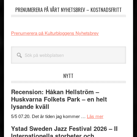
sidofält
PRENUMERERA PÅ VÅRT NYHETSBREV – KOSTNADSFRITT
Prenumerera på Kulturbloggens Nyhetsbrev
Sök
på
webbplatsen
NYTT
Recension: Håkan Hellström –
Huskvarna Folkets Park – en helt
lysande kväll
om
5/5 07.20. Det är tiden jag kommer …
Läs mer
Recension:
Ystad Sweden Jazz Festival 2026 – II
Håkan
Internationella storheter och