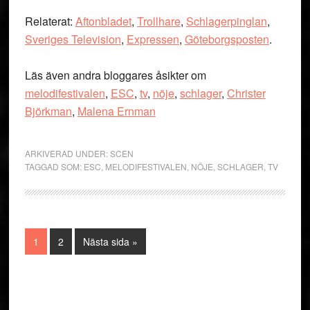
Relaterat:
Aftonbladet
,
Trollhare
,
Schlagerpinglan
,
Sveriges Television
,
Expressen
,
Göteborgsposten
.
Läs även andra bloggares åsikter om
melodifestivalen
,
ESC
,
tv
,
nöje
,
schlager
,
Christer
Björkman
,
Malena Ernman
ARKIVERAD UNDER:
SCEN
TAGGAD SOM:
ESC
,
MELODIFESTIVALEN
,
NÖJE
,
SCHLAGER
,
TV
Sida
Sida
Go
1
2
Nästa sida »
to
Primärt