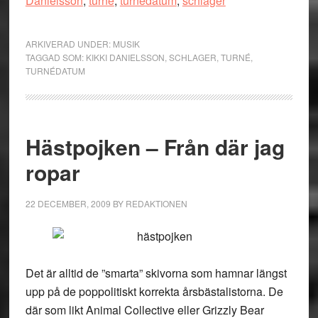
Danielsson
,
turné
,
turnédatum
,
schlager
ARKIVERAD UNDER:
MUSIK
TAGGAD SOM:
KIKKI DANIELSSON
,
SCHLAGER
,
TURNÉ
,
TURNÉDATUM
Hästpojken – Från där jag
ropar
22 DECEMBER, 2009
BY
REDAKTIONEN
Det är alltid de ”smarta” skivorna som hamnar längst
upp på de poppolitiskt korrekta årsbästalistorna. De
där som likt Animal Collective eller Grizzly Bear