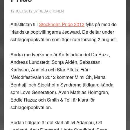
12 JULI, 2012
BY
REDAKTIONEN
Artistlistan till
Stockholm Pride 2012
fylls på med de
irländska poptvillingarna Jedward. De deltar under
schlagerpopkvällen som äger rum torsdag 2 augusti.
Andra medverkande är Karlstadbandet Da Buzz,
Andreas Lundstedt, Sonja Aldén, Sebastian
Karlsson, Anniela och Star Pilots. Från
Melodifestivalen 2012 kommer Mimi Oh, Maria
Benhajji och Stockholm Syndrome (tidigare kända
som Love Generation). Även Mathias Holmgren,
Eddie Razaz och Smith & Tell är klara för
schlagerpopkvällen.
Sedan tidigare är det klart att Ivi Adamou, Ott
Lepland, Amy Diamond, Linda Sundblad, Sean