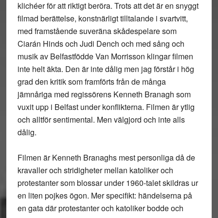
klichéer för att riktigt beröra. Trots att det är en snyggt
filmad berättelse, konstnärligt tilltalande i svartvitt,
med framstående suveräna skådespelare som
Ciarán Hinds och Judi Dench och med sång och
musik av Belfastfödde Van Morrisson klingar filmen
inte helt äkta. Den är inte dålig men jag förstår i hög
grad den kritik som framförts från de många
jämnåriga med regissörens Kenneth Branagh som
vuxit upp i Belfast under konflikterna. Filmen är ytlig
och alltför sentimental. Men välgjord och inte alls
dålig.
Filmen är Kenneth Branaghs mest personliga då de
kravaller och stridigheter mellan katoliker och
protestanter som blossar under 1960-talet skildras ur
en liten pojkes ögon. Mer specifikt: händelserna på
en gata där protestanter och katoliker bodde och