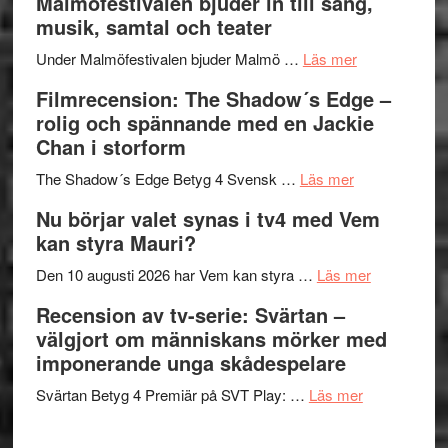
Malmöfestivalen bjuder in till sång,
terräng
Endre,
ger
musik, samtal och teater
Hannes
mycket
om
Meidal
att
Under Malmöfestivalen bjuder Malmö …
Läs mer
Malmöfestiva
och
tänka
Filmrecension: The Shadow´s Edge –
bjuder
Roland
på
rolig och spännande med en Jackie
in
Pöntinen
Chan i storform
till
avslutar
om
sång,
Scensommar
The Shadow´s Edge Betyg 4 Svensk …
Läs mer
Filmrecension
musik,
på
Nu börjar valet synas i tv4 med Vem
The
samtal
Artipelag
kan styra Mauri?
Shadow
och
´s
teater
om
Den 10 augusti 2026 har Vem kan styra …
Läs mer
Edge
Nu
Recension av tv-serie: Svärtan –
–
börjar
välgjort om människans mörker med
rolig
valet
imponerande unga skådespelare
och
synas
spännande
om
i
Svärtan Betyg 4 Premiär på SVT Play: …
Läs mer
med
Recension
tv4
en
av
med