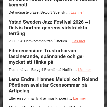
–
titlar
Mehrabi
kompott
Vrach
i
till
Frankenshtey
årets
Filmstadens
om
Det grönaste gräset Betyg 3 Svensk …
Läs mer
–
filmprogram
Kulturs
Filmrecension:
Ystad Sweden Jazz Festival 2026 – I
med
stipendium
Det
Delvis bortom genrens vidsträckta
Fox
grönaste
terräng
Mulder
gräset
och
–
om
29/7 - 2/8 Hemkommen från Österlen …
Läs mer
Dana
en
Ystad
Filmrecension: Trustorhärvan –
Scully
humoristisk
Sweden
fascinerande, spännande och ger
och
Jazz
mycket att tänka på
hjärtevarm
Festival
lättsam
2026
om
Trustorhärvan Betyg 4 Premiär på Netflix …
Läs mer
kompott
–
Filmrecens
Lena Endre, Hannes Meidal och Roland
I
Trustorhä
Pöntinen avslutar Scensommar på
Delvis
–
Artipelag
bortom
fascineran
genrens
om
spännand
Efter en sommar fylld av musik, poesi …
Läs mer
vidsträckta
Lena
och