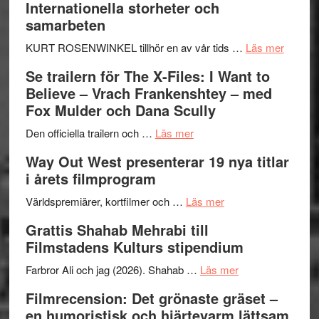
Internationella storheter och
samarbeten
om
KURT ROSENWINKEL tillhör en av vår tids …
Läs mer
Ystad
Se trailern för The X-Files: I Want to
Swede
Believe – Vrach Frankenshtey – med
Jazz
Fox Mulder och Dana Scully
Festiva
om
2026
Den officiella trailern och …
Läs mer
Se
–
Way Out West presenterar 19 nya titlar
trailern
II
i årets filmprogram
för
Internat
The
om
storhet
Världspremiärer, kortfilmer och …
Läs mer
X-
Way
och
Grattis Shahab Mehrabi till
Files:
Out
samarb
Filmstadens Kulturs stipendium
I
West
Want
presenterar
om
Farbror Ali och jag (2026). Shahab …
Läs mer
to
19
Grattis
Filmrecension: Det grönaste gräset –
Believe
nya
Shahab
en humoristisk och hjärtevarm lättsam