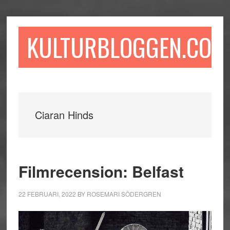
Hoppa
Hoppa
Hoppa
till
till
till
huvudinnehåll
det
sidfot
KULTURBLOGGEN.COM
primära
sidofältet
Ciaran Hinds
Filmrecension: Belfast
22 FEBRUARI, 2022
BY
ROSEMARI SÖDERGREN