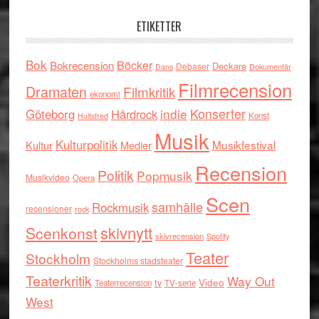
ETIKETTER
Bok
Böcker
Bokrecension
Deckare
Debaser
Dokumentär
Dans
Filmrecension
Dramaten
Filmkritik
ekonomi
indie
Konserter
Göteborg
Hårdrock
Konst
Hultsfred
Musik
Kulturpolitik
Musikfestival
Kultur
Medier
Recension
Politik
Popmusik
Musikvideo
Opera
Scen
samhälle
Rockmusik
recensioner
rock
skivnytt
Scenkonst
skivrecension
Spotify
Teater
Stockholm
Stockholms stadsteater
Teaterkritik
Way Out
tv
Video
Teaterrecension
TV-serie
West