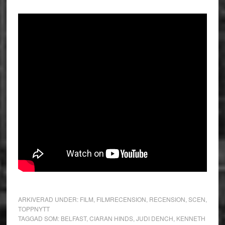
ARKIVERAD UNDER:
FILM
,
FILMRECENSION
,
RECENSION
,
SCEN
,
TOPPNYTT
TAGGAD SOM:
BELFAST
,
CIARAN HINDS
,
JUDI DENCH
,
KENNETH