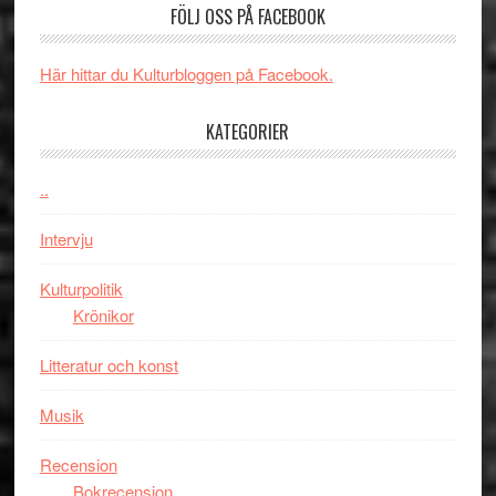
FÖLJ OSS PÅ FACEBOOK
Jackie
tv-
Vem
Chan
serie:
kan
i
Svärtan
styra
Här hittar du Kulturbloggen på Facebook.
storform
–
Mauri?
välgjort
KATEGORIER
om
människans
..
mörker
med
Intervju
imponerande
unga
Kulturpolitik
skådespelar
Krönikor
Litteratur och konst
Musik
Recension
Bokrecension