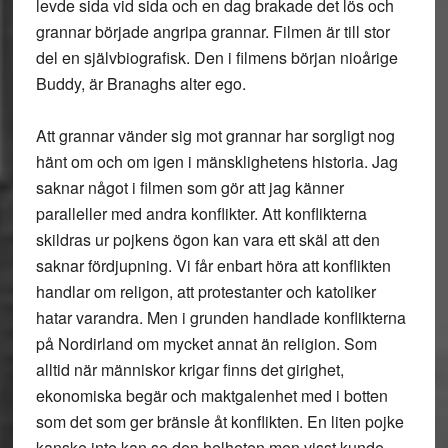
levde sida vid sida och en dag brakade det lös och
grannar började angripa grannar. Filmen är till stor
del en självbiografisk. Den i filmens början nioårige
Buddy, är Branaghs alter ego.
Att grannar vänder sig mot grannar har sorgligt nog
hänt om och om igen i mänsklighetens historia. Jag
saknar något i filmen som gör att jag känner
paralleller med andra konflikter. Att konflikterna
skildras ur pojkens ögon kan vara ett skäl att den
saknar fördjupning. Vi får enbart höra att konflikten
handlar om religon, att protestanter och katoliker
hatar varandra. Men i grunden handlade konflikterna
på Nordirland om mycket annat än religion. Som
alltid när människor krigar finns det girighet,
ekonomiska begär och maktgalenhet med i botten
som det som ger bränsle åt konflikten. En liten pojke
kanske inte kan se den helheten men visst kunde