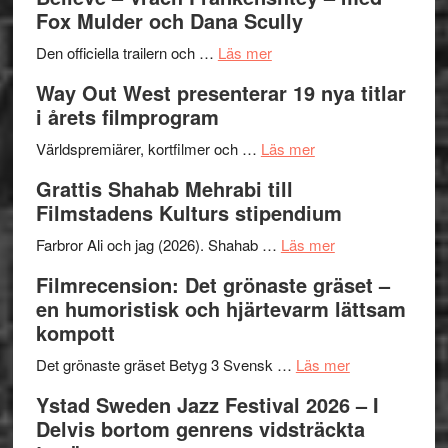
–
Jazz
Fox Mulder och Dana Scully
en
Festiva
om
helt
2026
Den officiella trailern och …
Läs mer
Se
lysande
–
Way Out West presenterar 19 nya titlar
trailern
kväll
II
i årets filmprogram
för
Internat
The
om
storhet
Världspremiärer, kortfilmer och …
Läs mer
X-
Way
och
Grattis Shahab Mehrabi till
Files:
Out
samarb
Filmstadens Kulturs stipendium
I
West
Want
presenterar
om
Farbror Ali och jag (2026). Shahab …
Läs mer
to
19
Grattis
Filmrecension: Det grönaste gräset –
Believe
nya
Shahab
en humoristisk och hjärtevarm lättsam
–
titlar
Mehrabi
kompott
Vrach
i
till
Frankenshtey
årets
Filmstadens
om
Det grönaste gräset Betyg 3 Svensk …
Läs mer
–
filmprogram
Kulturs
Filmrecension:
Ystad Sweden Jazz Festival 2026 – I
med
stipendium
Det
Delvis bortom genrens vidsträckta
Fox
grönaste