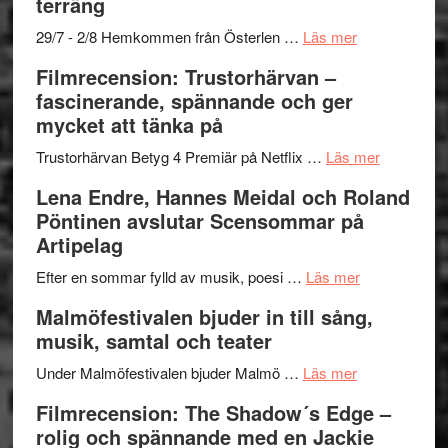
terräng
Mulder
gräset
och
–
om
29/7 - 2/8 Hemkommen från Österlen …
Läs mer
Dana
en
Ystad
Filmrecension: Trustorhärvan –
Scully
humoristisk
Sweden
fascinerande, spännande och ger
och
Jazz
mycket att tänka på
hjärtevarm
Festival
lättsam
2026
om
Trustorhärvan Betyg 4 Premiär på Netflix …
Läs mer
kompott
–
Filmrecens
Lena Endre, Hannes Meidal och Roland
I
Trustorhä
Pöntinen avslutar Scensommar på
Delvis
–
Artipelag
bortom
fascineran
genrens
om
spännand
Efter en sommar fylld av musik, poesi …
Läs mer
vidsträckta
Lena
och
Malmöfestivalen bjuder in till sång,
terräng
Endre,
ger
musik, samtal och teater
Hannes
mycket
om
Meidal
att
Under Malmöfestivalen bjuder Malmö …
Läs mer
Malmöfestiva
och
tänka
Filmrecension: The Shadow´s Edge –
bjuder
Roland
på
rolig och spännande med en Jackie
in
Pöntinen