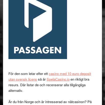
För den som letar efter ett
casino med 10 euro deposit
utan svensk licens
så är
SpelaCasino.io
en riktigt bra
resurs. Där listar de och recenserar alla tillgängliga
alternativ.
Är du från Norge och är intresserad av nätcasinon? På