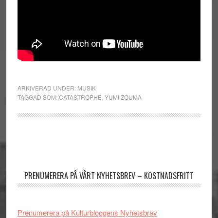
ARKIVERAD UNDER:
MUSIK
TAGGAD SOM:
CATASTROPHE
,
YUMI ZOUMA
Primärt
sidofält
PRENUMERERA PÅ VÅRT NYHETSBREV – KOSTNADSFRITT
Prenumerera på Kulturbloggens Nyhetsbrev