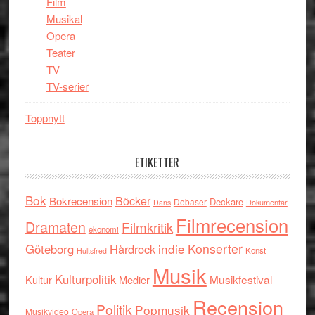
Film
Musikal
Opera
Teater
TV
TV-serier
Toppnytt
ETIKETTER
Bok
Böcker
Bokrecension
Deckare
Debaser
Dokumentär
Dans
Filmrecension
Dramaten
Filmkritik
ekonomi
indie
Konserter
Göteborg
Hårdrock
Konst
Hultsfred
Musik
Kulturpolitik
Musikfestival
Kultur
Medier
Recension
Politik
Popmusik
Musikvideo
Opera