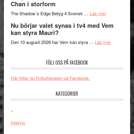
Chan i storform
till
avslutar
om
sång,
Scensommar
The Shadow´s Edge Betyg 4 Svensk …
Läs mer
Filmrecension
musik,
på
Nu börjar valet synas i tv4 med Vem
The
samtal
Artipelag
kan styra Mauri?
Shadow
och
´s
teater
om
Den 10 augusti 2026 har Vem kan styra …
Läs mer
Edge
Nu
–
börjar
FÖLJ OSS PÅ FACEBOOK
rolig
valet
och
synas
spännande
i
Här hittar du Kulturbloggen på Facebook.
med
tv4
en
med
KATEGORIER
Jackie
Vem
Chan
kan
..
i
styra
storform
Mauri?
Intervju