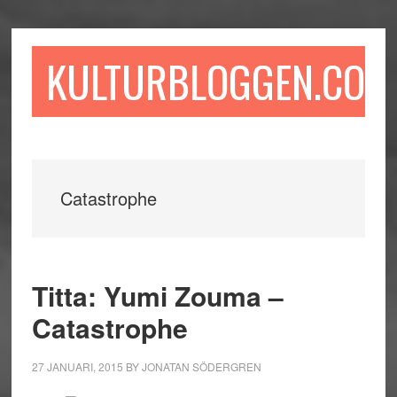
Hoppa
Hoppa
Hoppa
till
till
till
huvudinnehåll
det
sidfot
KULTURBLOGGEN.COM
primära
sidofältet
Catastrophe
Titta: Yumi Zouma –
Catastrophe
27 JANUARI, 2015
BY
JONATAN SÖDERGREN