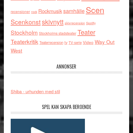
Scen
samhälle
Rockmusik
recensioner
rock
skivnytt
Scenkonst
skivrecension
Spotify
Teater
Stockholm
Stockholms stadsteater
Teaterkritik
Way Out
tv
Video
Teaterrecension
TV-serie
West
ANNONSER
Shiba - urhunden med stil
SPEL KAN SKAPA BEROENDE