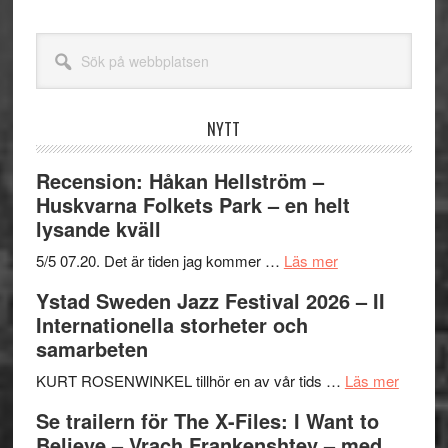
Sök
på
webbplatsen
NYTT
Recension: Håkan Hellström –
Huskvarna Folkets Park – en helt
lysande kväll
om
5/5 07.20. Det är tiden jag kommer …
Läs mer
Recension:
Ystad Sweden Jazz Festival 2026 – II
Håkan
Internationella storheter och
Hellström
samarbeten
–
Huskvarna
om
KURT ROSENWINKEL tillhör en av vår tids …
Läs mer
Folkets
Ystad
Se trailern för The X-Files: I Want to
Park
Swede
Believe – Vrach Frankenshtey – med