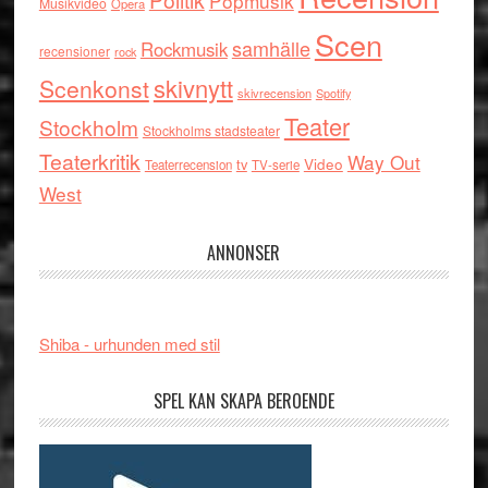
Popmusik
Musikvideo
Opera
Scen
samhälle
Rockmusik
recensioner
rock
skivnytt
Scenkonst
skivrecension
Spotify
Teater
Stockholm
Stockholms stadsteater
Teaterkritik
Way Out
tv
Video
Teaterrecension
TV-serie
West
ANNONSER
Shiba - urhunden med stil
SPEL KAN SKAPA BEROENDE