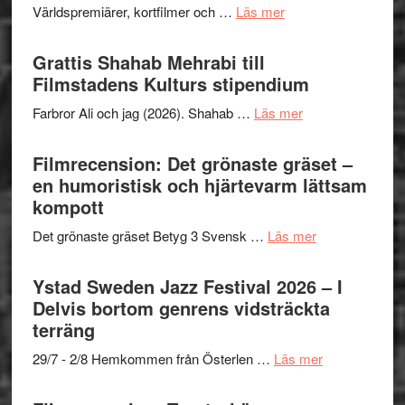
och
om
Världspremiärer, kortfilmer och …
Läs mer
X-
samarb
Way
Files:
Out
Grattis Shahab Mehrabi till
I
West
Filmstadens Kulturs stipendium
Want
presenterar
to
om
Farbror Ali och jag (2026). Shahab …
Läs mer
19
Believe
Grattis
nya
–
Shahab
Filmrecension: Det grönaste gräset –
titlar
Vrach
Mehrabi
en humoristisk och hjärtevarm lättsam
i
Frankenshtey
till
kompott
årets
–
Filmstadens
filmprogram
med
om
Det grönaste gräset Betyg 3 Svensk …
Läs mer
Kulturs
Fox
Filmrecension:
stipendium
Mulder
Det
Ystad Sweden Jazz Festival 2026 – I
och
grönaste
Delvis bortom genrens vidsträckta
Dana
gräset
terräng
Scully
–
om
29/7 - 2/8 Hemkommen från Österlen …
Läs mer
en
Ystad
humoristisk
Sweden