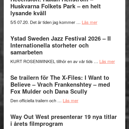
Huskvarna Folkets Park – en helt
lysande kväll
om
5/5 07.20. Det är tiden jag kommer …
Läs mer
Recension:
Håkan
Ystad Sweden Jazz Festival 2026 – II
Hellström
Internationella storheter och
–
samarbeten
Huskvarna
om
KURT ROSENWINKEL tillhör en av vår tids …
Läs mer
Folkets
Ystad
Park
Swede
Se trailern för The X-Files: I Want to
–
Jazz
Believe – Vrach Frankenshtey – med
en
Festiva
Fox Mulder och Dana Scully
helt
2026
lysande
om
Den officiella trailern och …
Läs mer
–
kväll
Se
II
trailern
Way Out West presenterar 19 nya titlar
Internat
för
i årets filmprogram
storhet
The