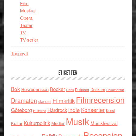
Film
Musikal
Opera
Teater
TV
TV-serier
Toppnytt
ETIKETTER
Bok
Böcker
Bokrecension
Deckare
Debaser
Dokumentär
Dans
Filmrecension
Dramaten
Filmkritik
ekonomi
indie
Konserter
Göteborg
Hårdrock
Konst
Hultsfred
Musik
Kulturpolitik
Musikfestival
Kultur
Medier
Recension
Politik