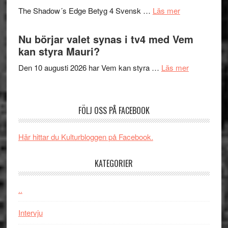
sång,
på
om
The Shadow´s Edge Betyg 4 Svensk …
Läs mer
musik,
Artipelag
Filmrecension
samtal
The
Nu börjar valet synas i tv4 med Vem
och
Shadow
kan styra Mauri?
teater
´s
om
Den 10 augusti 2026 har Vem kan styra …
Läs mer
Edge
Nu
–
börjar
rolig
valet
och
FÖLJ OSS PÅ FACEBOOK
synas
spännande
i
med
Här hittar du Kulturbloggen på Facebook.
tv4
en
med
Jackie
KATEGORIER
Vem
Chan
kan
i
styra
..
storform
Mauri?
Intervju