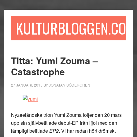
Hoppa
Hoppa
Hoppa
till
till
till
huvudinnehåll
det
sidfot
KULTURBLOGGEN.COM
primära
sidofältet
Titta: Yumi Zouma –
Catastrophe
27 JANUARI, 2015
BY
JONATAN SÖDERGREN
Nyzeeländska trion Yumi Zouma följer den 20 mars
upp sin självbetitlade debut-EP från ifjol med den
lämpligt betitlade
EP2
. Vi har redan hört drömskt