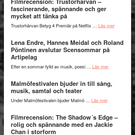
Filmrecension: Trustorhärvan –
och
Jazz
fascinerande, spännande och ger
hjärtevarm
Festival
mycket att tänka på
lättsam
2026
kompott
om
Trustorhärvan Betyg 4 Premiär på Netflix …
Läs mer
–
Filmrecens
I
Trustorhä
Lena Endre, Hannes Meidal och Roland
Delvis
–
Pöntinen avslutar Scensommar på
bortom
fascineran
Artipelag
genrens
spännand
vidsträckta
om
Efter en sommar fylld av musik, poesi …
Läs mer
och
terräng
Lena
ger
Endre,
Malmöfestivalen bjuder in till sång,
mycket
Hannes
musik, samtal och teater
att
Meidal
tänka
om
Under Malmöfestivalen bjuder Malmö …
Läs mer
och
på
Malmöfestiva
Roland
bjuder
Filmrecension: The Shadow´s Edge –
Pöntinen
in
rolig och spännande med en Jackie
avslutar
till
Chan i storform
Scensommar