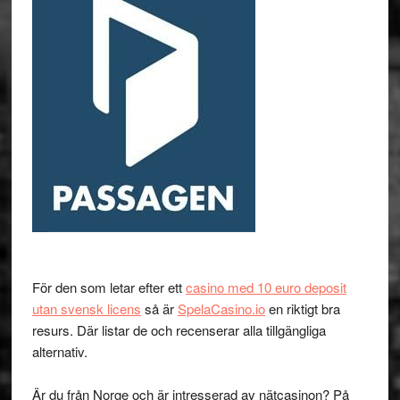
För den som letar efter ett
casino med 10 euro deposit
utan svensk licens
så är
SpelaCasino.io
en riktigt bra
resurs. Där listar de och recenserar alla tillgängliga
alternativ.
Är du från Norge och är intresserad av nätcasinon? På