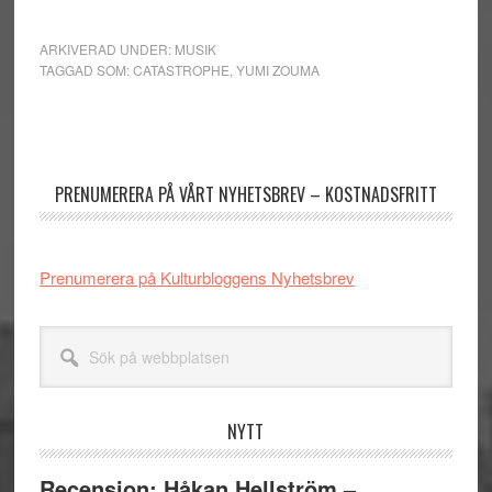
ARKIVERAD UNDER:
MUSIK
TAGGAD SOM:
CATASTROPHE
,
YUMI ZOUMA
Primärt
sidofält
PRENUMERERA PÅ VÅRT NYHETSBREV – KOSTNADSFRITT
Prenumerera på Kulturbloggens Nyhetsbrev
Sök
på
webbplatsen
NYTT
Recension: Håkan Hellström –