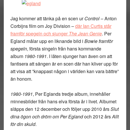
Jag kommer att tänka på en scen ur
Control
– Anton
Corbijns film om Joy Division –
där
Ian Curtis står
framför spegeln och sjunger
The Jean Genie
. Per
Egland målar upp en liknande bild i
Bowie framför
spegeln
, första singeln från hans kommande
album
1980-1991
. I låten sjunger han även om att
fantisera att sängen är en scen där han kliver upp för
att visa att ”knappast någon i världen kan vara bättre”
än honom.
1980-1991
, Per Eglands tredje album, innehåller
minnesbilder från hans elva första år i livet. Albumet
släpps den 12 december och följer upp 2010 års
Slut
dina ögon och dröm om Per Egland
och 2012 års
Allt
för din skuld
.