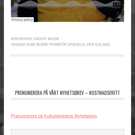
ARKIVERAD UNDER:
MUSIK
TAGGAD SOM:
BOWIE FRAMFÖR SPEGELN
,
PER EGLAND
Primärt
sidofält
PRENUMERERA PÅ VÅRT NYHETSBREV – KOSTNADSFRITT
Prenumerera på Kulturbloggens Nyhetsbrev
Sök