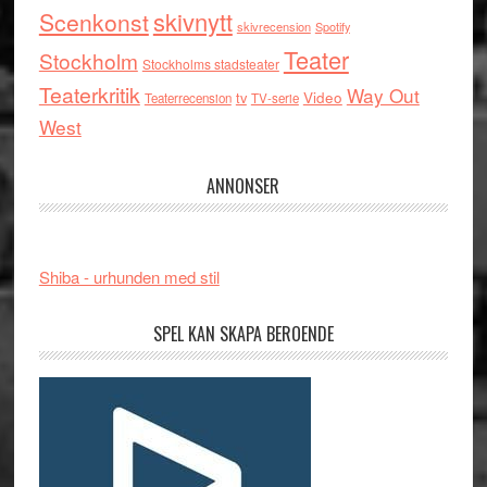
skivnytt
Scenkonst
skivrecension
Spotify
Teater
Stockholm
Stockholms stadsteater
Teaterkritik
Way Out
tv
Video
Teaterrecension
TV-serie
West
ANNONSER
Shiba - urhunden med stil
SPEL KAN SKAPA BEROENDE