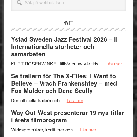
på
webbplatsen
NYTT
Ystad Sweden Jazz Festival 2026 – II
Internationella storheter och
samarbeten
om
KURT ROSENWINKEL tillhör en av vår tids …
Läs mer
Ystad
Se trailern för The X-Files: I Want to
Swede
Believe – Vrach Frankenshtey – med
Jazz
Fox Mulder och Dana Scully
Festiva
om
2026
Den officiella trailern och …
Läs mer
Se
–
Way Out West presenterar 19 nya titlar
trailern
II
i årets filmprogram
för
Internat
The
om
storhet
Världspremiärer, kortfilmer och …
Läs mer
X-
Way
och