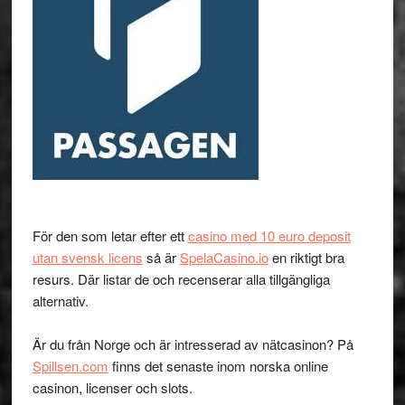
För den som letar efter ett
casino med 10 euro deposit
utan svensk licens
så är
SpelaCasino.io
en riktigt bra
resurs. Där listar de och recenserar alla tillgängliga
alternativ.
Är du från Norge och är intresserad av nätcasinon? På
Spillsen.com
finns det senaste inom norska online
casinon, licenser och slots.