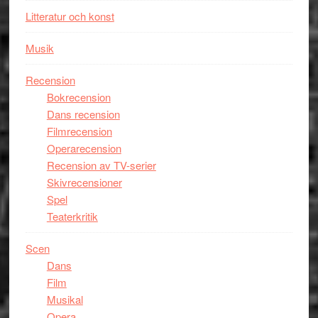
Litteratur och konst
Musik
Recension
Bokrecension
Dans recension
Filmrecension
Operarecension
Recension av TV-serier
Skivrecensioner
Spel
Teaterkritik
Scen
Dans
Film
Musikal
Opera