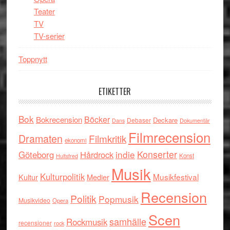
Teater
TV
TV-serier
Toppnytt
ETIKETTER
Bok
Böcker
Bokrecension
Deckare
Debaser
Dokumentär
Dans
Filmrecension
Dramaten
Filmkritik
ekonomi
indie
Konserter
Göteborg
Hårdrock
Konst
Hultsfred
Musik
Kulturpolitik
Musikfestival
Kultur
Medier
Recension
Politik
Popmusik
Musikvideo
Opera
Scen
samhälle
Rockmusik
recensioner
rock