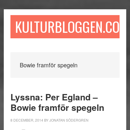
Hoppa
Hoppa
Hoppa
till
till
till
huvudinnehåll
det
sidfot
KULTURBLOGGEN.COM
primära
sidofältet
Bowie framför spegeln
Lyssna: Per Egland –
Bowie framför spegeln
8 DECEMBER, 2014
BY
JONATAN SÖDERGREN