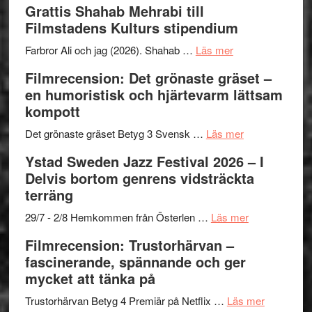
Grattis Shahab Mehrabi till
Files:
Out
samarb
Filmstadens Kulturs stipendium
I
West
Want
presenterar
om
Farbror Ali och jag (2026). Shahab …
Läs mer
to
19
Grattis
Filmrecension: Det grönaste gräset –
Believe
nya
Shahab
en humoristisk och hjärtevarm lättsam
–
titlar
Mehrabi
kompott
Vrach
i
till
Frankenshtey
årets
Filmstadens
om
Det grönaste gräset Betyg 3 Svensk …
Läs mer
–
filmprogram
Kulturs
Filmrecension:
Ystad Sweden Jazz Festival 2026 – I
med
stipendium
Det
Delvis bortom genrens vidsträckta
Fox
grönaste
terräng
Mulder
gräset
och
–
om
29/7 - 2/8 Hemkommen från Österlen …
Läs mer
Dana
en
Ystad
Filmrecension: Trustorhärvan –
Scully
humoristisk
Sweden
fascinerande, spännande och ger
och
Jazz
mycket att tänka på
hjärtevarm
Festival
lättsam
2026
om
Trustorhärvan Betyg 4 Premiär på Netflix …
Läs mer