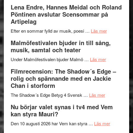
kompott
–
Filmrecens
Lena Endre, Hannes Meidal och Roland
I
Trustorhä
Pöntinen avslutar Scensommar på
Delvis
–
Artipelag
bortom
fascineran
genrens
om
spännand
Efter en sommar fylld av musik, poesi …
Läs mer
vidsträckta
Lena
och
Malmöfestivalen bjuder in till sång,
terräng
Endre,
ger
musik, samtal och teater
Hannes
mycket
om
Meidal
att
Under Malmöfestivalen bjuder Malmö …
Läs mer
Malmöfestiva
och
tänka
Filmrecension: The Shadow´s Edge –
bjuder
Roland
på
rolig och spännande med en Jackie
in
Pöntinen
Chan i storform
till
avslutar
om
sång,
Scensommar
The Shadow´s Edge Betyg 4 Svensk …
Läs mer
Filmrecension
musik,
på
Nu börjar valet synas i tv4 med Vem
The
samtal
Artipelag
kan styra Mauri?
Shadow
och
´s
teater
om
Den 10 augusti 2026 har Vem kan styra …
Läs mer
Edge
Nu