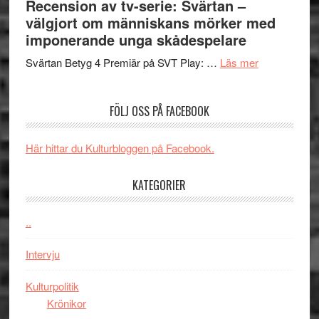
Recension av tv-serie: Svärtan –
–
börjar
välgjort om människans mörker med
rolig
valet
imponerande unga skådespelare
och
synas
spännande
om
i
Svärtan Betyg 4 Premiär på SVT Play: …
Läs mer
med
Recension
tv4
en
av
med
FÖLJ OSS PÅ FACEBOOK
Jackie
tv-
Vem
Chan
serie:
kan
i
Svärtan
styra
Här hittar du Kulturbloggen på Facebook.
storform
–
Mauri?
välgjort
KATEGORIER
om
människans
..
mörker
med
Intervju
imponerande
unga
Kulturpolitik
skådespelar
Krönikor