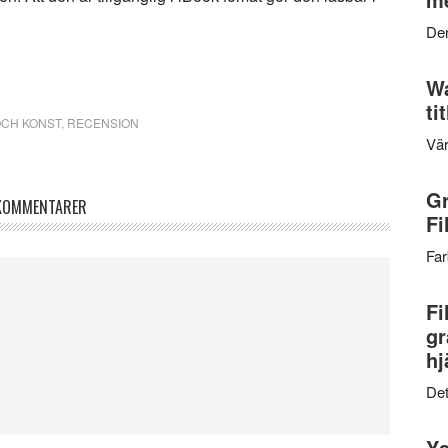
Den
Wa
ti
OCH KONST
,
RECENSION
Vär
Gr
KOMMENTARER
Fi
Far
Fi
gr
hj
Det
Ys