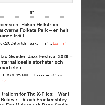
bplatsen
NYTT
cension: Håkan Hellström –
skvarna Folkets Park – en helt
sande kväll
om
 07.20. Det är tiden jag kommer …
Läs mer
Recension:
Håkan
tad Sweden Jazz Festival 2026 –
Hellström
 Internationella storheter och
–
amarbeten
Huskvarna
RT ROSENWINKEL tillhör en av vår tids …
Folkets
om
s mer
Park
Ystad
–
Sweden
 trailern för The X-Files: I Want
en
Jazz
 Believe – Vrach Frankenshtey –
helt
Festival
d Fox Mulder och Dana Scully
lysande