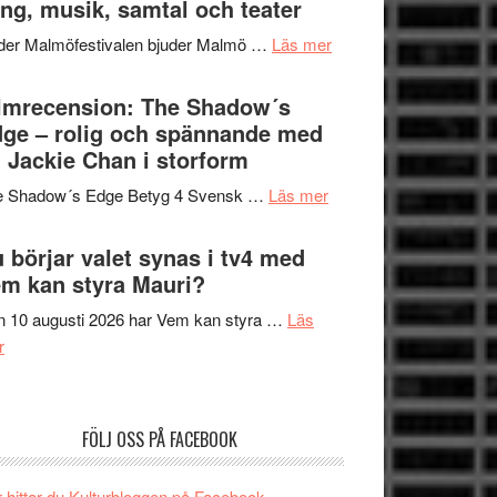
ng, musik, samtal och teater
att
Meidal
tänka
om
der Malmöfestivalen bjuder Malmö …
Läs mer
och
på
Malmöfestivalen
Roland
bjuder
lmrecension: The Shadow´s
Pöntinen
in
ge – rolig och spännande med
avslutar
till
 Jackie Chan i storform
Scensommar
sång,
på
om
e Shadow´s Edge Betyg 4 Svensk …
Läs mer
musik,
Artipelag
Filmrecension:
samtal
The
 börjar valet synas i tv4 med
och
Shadow
m kan styra Mauri?
teater
´s
 10 augusti 2026 har Vem kan styra …
Läs
Edge
om
r
–
Nu
rolig
börjar
och
valet
spännande
FÖLJ OSS PÅ FACEBOOK
synas
med
i
en
 hittar du Kulturbloggen på Facebook.