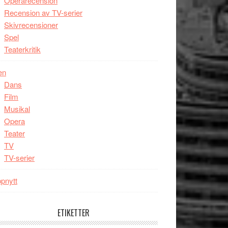
Operarecension
Recension av TV-serier
Skivrecensioner
Spel
Teaterkritik
en
Dans
Film
Musikal
Opera
Teater
TV
TV-serier
pnytt
ETIKETTER