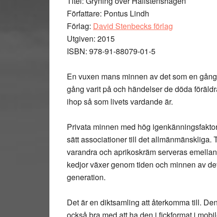
Titel: Gryning över Hallstenshagen
Författare: Pontus Lindh
Förlag:
David Stenbecks förlag
Utgiven: 2015
ISBN: 978-91-88079-01-5
En vuxen mans minnen av det som en gång p
gång varit på och händelser de döda föräldra
ihop så som livets vardande är.
Privata minnen med hög igenkänningsfaktor 
sätt associationer till det allmänmänskliga. 
varandra och aprikoskräm serveras emellanåt ti
kedjor växer genom tiden och minnen av det s
generation.
Det är en diktsamling att återkomma till. Den
också bra med att ha den i fickformat i mobile