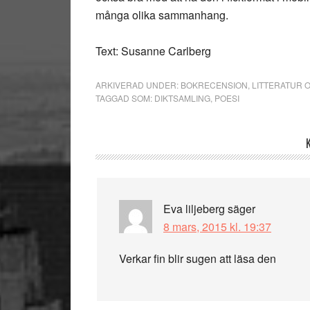
många olika sammanhang.
Text: Susanne Carlberg
ARKIVERAD UNDER:
BOKRECENSION
,
LITTERATUR 
TAGGAD SOM:
DIKTSAMLING
,
POESI
Läsarkommentarer
Eva liljeberg
säger
8 mars, 2015 kl. 19:37
Verkar fin blir sugen att läsa den