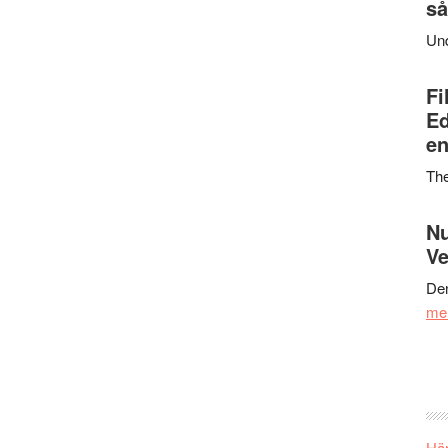
så
Un
Fi
Ed
en
Th
Nu
Ve
Den
me
Här