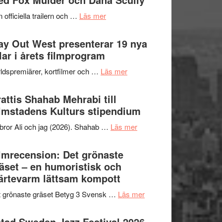
2026
kväll
om
 officiella trailern och …
Läs mer
–
Se
II
trailern
y Out West presenterar 19 nya
Internationella
för
tlar i årets filmprogram
storheter
The
och
om
ldspremiärer, kortfilmer och …
Läs mer
X-
samarbeten
Way
Files:
Out
attis Shahab Mehrabi till
I
West
lmstadens Kulturs stipendium
Want
presenterar
to
om
bror Ali och jag (2026). Shahab …
Läs mer
19
Believe
Grattis
nya
–
Shahab
lmrecension: Det grönaste
titlar
Vrach
Mehrabi
äset – en humoristisk och
i
Frankenshtey
till
ärtevarm lättsam kompott
årets
–
Filmstadens
filmprogram
med
om
 grönaste gräset Betyg 3 Svensk …
Läs mer
Kulturs
Fox
Filmrecension:
stipendium
Mulder
Det
tad Sweden Jazz Festival 2026 –