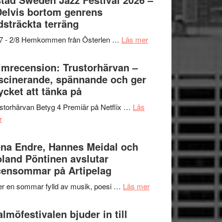
och
grönaste
Delvis bortom genrens
Dana
gräset
dsträckta terräng
Scully
–
om
/7 - 2/8 Hemkommen från Österlen …
Läs mer
en
Ystad
humoristisk
Sweden
lmrecension: Trustorhärvan –
och
Jazz
scinerande, spännande och ger
hjärtevarm
Festival
cket att tänka på
lättsam
2026
kompott
storhärvan Betyg 4 Premiär på Netflix …
Läs
–
om
r
I
Filmrecension:
Delvis
Trustorhärvan
na Endre, Hannes Meidal och
bortom
–
land Pöntinen avslutar
genrens
fascinerande,
ensommar på Artipelag
vidsträckta
spännande
terräng
om
er en sommar fylld av musik, poesi …
Läs mer
och
Lena
ger
Endre,
lmöfestivalen bjuder in till
mycket
Hannes