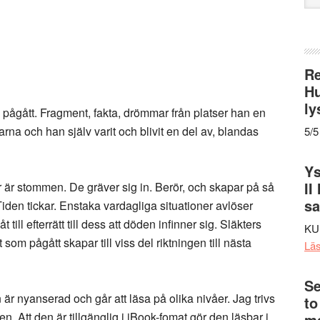
web
Re
Hu
ly
ågått. Fragment, fakta, drömmar från platser han en
rna och han själv varit och blivit en del av, blandas
5/5
Ys
II
är stommen. De gräver sig in. Berör, och skapar på så
s
Tiden tickar. Enstaka vardagliga situationer avlöser
ll efterrätt till dess att döden infinner sig. Släkters
KU
om pågått skapar till viss del riktningen till nästa
Lä
Se
 är nyanserad och går att läsa på olika nivåer. Jag trivs
to
n. Att den är tillgänglig i iBook-fomat gör den läsbar i
me