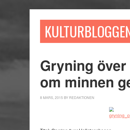
Hoppa
Hoppa
Hoppa
till
till
till
huvudinnehåll
det
sidfot
KULTURBLOGGE
primära
sidofältet
Gryning över
om minnen g
8 MARS, 2015
BY
REDAKTIONEN