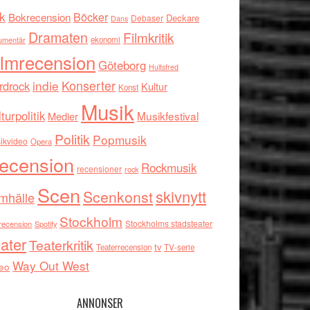
k
Böcker
Bokrecension
Deckare
Debaser
Dans
Dramaten
Filmkritik
umentär
ekonomi
ilmrecension
Göteborg
Hultsfred
indie
Konserter
rdrock
Kultur
Konst
Musik
turpolitik
Musikfestival
Medier
Politik
Popmusik
ikvideo
Opera
ecension
Rockmusik
recensioner
rock
Scen
skivnytt
Scenkonst
mhälle
Stockholm
Stockholms stadsteater
recension
Spotify
ater
Teaterkritik
tv
Teaterrecension
TV-serie
Way Out West
eo
ANNONSER