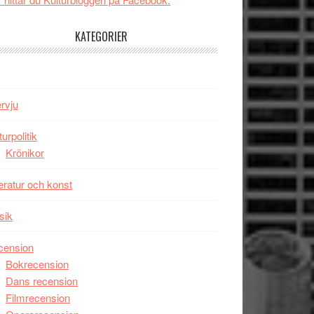
tv4
Jackie
med
Chan
KATEGORIER
Vem
i
kan
storform
styra
Mauri?
ervju
turpolitik
Krönikor
teratur och konst
sik
cension
Bokrecension
Dans recension
Filmrecension