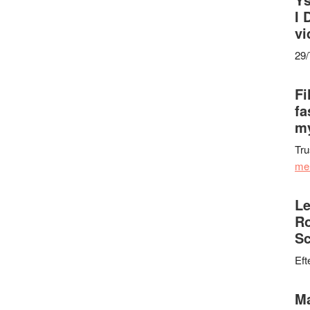
I 
vi
29
Fi
fa
my
Tru
me
Le
Ro
Sc
Eft
Ma