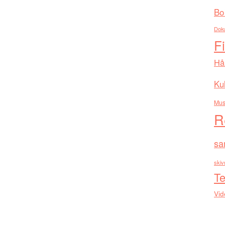
Bo
Dok
F
Hå
Kul
Mus
R
sa
skiv
Te
Vid