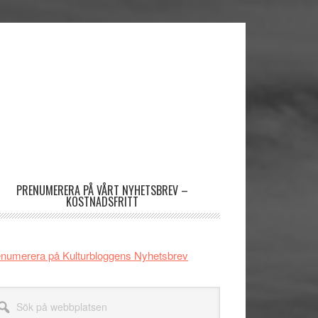
imärt
dofält
PRENUMERERA PÅ VÅRT NYHETSBREV –
KOSTNADSFRITT
numerera på Kulturbloggens Nyhetsbrev
k