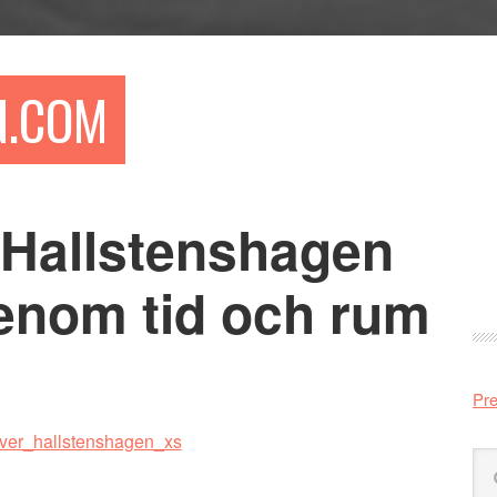
N.COM
 Hallstenshagen
Pr
si
enom tid och rum
Pre
Sö
på