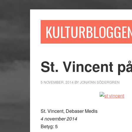
Hoppa
Hoppa
Hoppa
till
till
till
huvudinnehåll
det
sidfot
KULTURBLOGGE
primära
sidofältet
St. Vincent 
5 NOVEMBER, 2014
BY
JONATAN SÖDERGREN
St. Vincent, Debaser Medis
4 november 2014
Betyg: 5