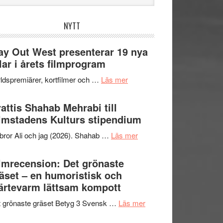
bplatsen
NYTT
y Out West presenterar 19 nya
tlar i årets filmprogram
om
ldspremiärer, kortfilmer och …
Läs mer
Way
Out
attis Shahab Mehrabi till
West
lmstadens Kulturs stipendium
presenterar
om
bror Ali och jag (2026). Shahab …
Läs mer
19
Grattis
nya
Shahab
lmrecension: Det grönaste
titlar
Mehrabi
äset – en humoristisk och
i
till
ärtevarm lättsam kompott
årets
Filmstadens
filmprogram
om
 grönaste gräset Betyg 3 Svensk …
Läs mer
Kulturs
Filmrecension:
stipendium