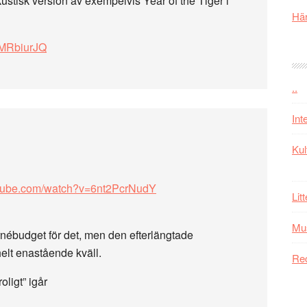
kustisk version av exempelvis Year of the Tiger i
Här
KMRbiurJQ
..
Int
Kul
utube.com/watch?v=6nt2PcrNudY
Lit
Mu
rnébudget för det, men den efterlängtade
elt enastående kväll.
Re
oligt” igår