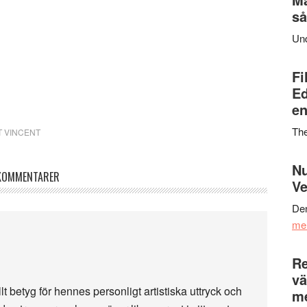
så
Un
Fi
Ed
en
Th
T VINCENT
Nu
KOMMENTARER
Ve
Den
me
Re
vä
t betyg för hennes personligt artistiska uttryck och
m