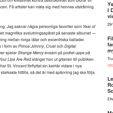
 om kreativitet kontra destruktivitet som bidrar till
Ys
cen. Få artister kan mäta sig med hennes utstrålning
I 
vi
29
ning. Jag saknar några personliga favoriter som
Year of
t magnifika avslutningsspåret på senaste albumet —
Fi
g mellan riviga låtar och excentriska ballader.
fa
s i form av
Prince Johnny
,
Cruel
och
Digital
my
mer spelar
Strange Mercy
ensam på podiet uppe på
Tru
Your Lips Are Red
slänger hon ut gitarren till publiken
me
r St. Vincent förflyttat sin karriär vidare i nya
tarkaste hittills, så det är med spänning jag ska följa
Le
Ro
Sc
Eft
Ma