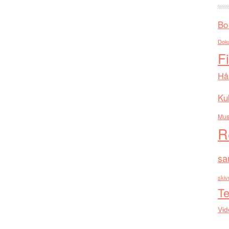
Bo
Dok
F
Hå
Kul
Mus
R
sa
skiv
Te
Vid