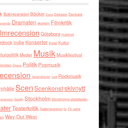
k
Böcker
Bokrecension
Deckare
Debaser
Dans
Dramaten
Filmkritik
umentär
ekonomi
ilmrecension
Göteborg
Hultsfred
indie
Konserter
rdrock
Kultur
Konst
Musik
turpolitik
Musikfestival
Medier
Politik
Popmusik
ikvideo
Opera
ecension
Rockmusik
recensioner
rock
Scen
skivnytt
Scenkonst
mhälle
Stockholm
Stockholms stadsteater
recension
Spotify
ater
Teaterkritik
tv
Teaterrecension
TV-serie
Way Out West
eo