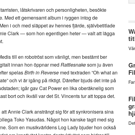
web
tarristen, låtskrivaren och personligheten, besökte
. Med ett gemensamt album i ryggen intog de
. Men i och med släppet av hennes fjärde, självbetitlade
Wa
nnie Clark — som hon egentligen heter — valt att lägga
ti
t.
Vär
Medis till en robotröst som vänligt, men bestämt ber
Gr
igitalt innan hon öppnar med
Rattlesnake
som ju även
Fi
fter spelas
Birth in Reverse
med textraden ”Oh what an
te” och vi är igång på riktigt. Därefter bjuds det inte på
Far
uvudstaden; igår gav Cat Power en lika oberäknelig som
t bort och ikväll var det St. Vincents tur att toppa det.
Fi
gr
tt Annie Clark ansträngt sig för att synkronisera sina
hj
ollega Toko Yasudas. Något hon kanske tagit med sig
Det
Byrne. Som en musikvärldens Log Lady bjuder hon också