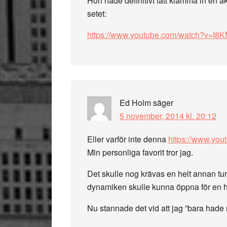
Hon hade definitivt fått klämma in en a
setet:
https://www.youtube.com/watch?v=I8
Ed Holm
säger
5 november, 2014 kl. 20:12
Eller varför inte denna
https://www.yo
Min personliga favorit tror jag.
Det skulle nog krävas en helt annan tu
dynamiken skulle kunna öppna för en h
Nu stannade det vid att jag ”bara hade r