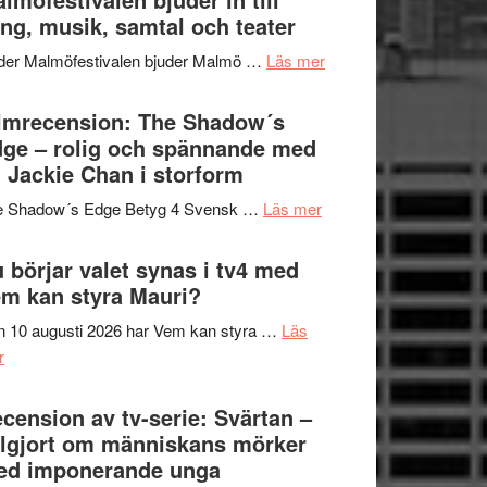
Hannes
ng, musik, samtal och teater
att
Meidal
tänka
om
der Malmöfestivalen bjuder Malmö …
Läs mer
och
på
Malmöfestivalen
Roland
bjuder
lmrecension: The Shadow´s
Pöntinen
in
ge – rolig och spännande med
avslutar
till
 Jackie Chan i storform
Scensommar
sång,
på
om
e Shadow´s Edge Betyg 4 Svensk …
Läs mer
musik,
Artipelag
Filmrecension:
samtal
The
 börjar valet synas i tv4 med
och
Shadow
m kan styra Mauri?
teater
´s
 10 augusti 2026 har Vem kan styra …
Läs
Edge
om
r
–
Nu
rolig
börjar
cension av tv-serie: Svärtan –
och
valet
lgjort om människans mörker
spännande
synas
ed imponerande unga
med
i