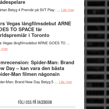
ådespelare
en
tv4
Jackie
om
rtan Betyg 4 Premiär på SVT Play: …
Läs mer
med
Chan
Recension
Vem
i
av
rs Vegas långfilmsdebut ARNE
kan
storform
tv-
OES TO SPACE får
styra
serie:
rldspremiär i Toronto
Mauri?
Svärtan
rs Vegas långfilmsdebut ARNE GOES TO …
–
om
s mer
välgjort
Lars
om
Vegas
lmrecension: Spider-Man: Brand
människans
långfilmsdebut
w Day – kan vara den bästa
mörker
ARNE
ider-Man filmen någonsin
med
GOES
imponerande
om
ider-Man: Brand New Day Betyg 5 …
Läs mer
TO
unga
Filmrecension:
SPACE
skådespelare
Spider-
får
Man:
världspremiär
FÖLJ OSS PÅ FACEBOOK
Brand
i