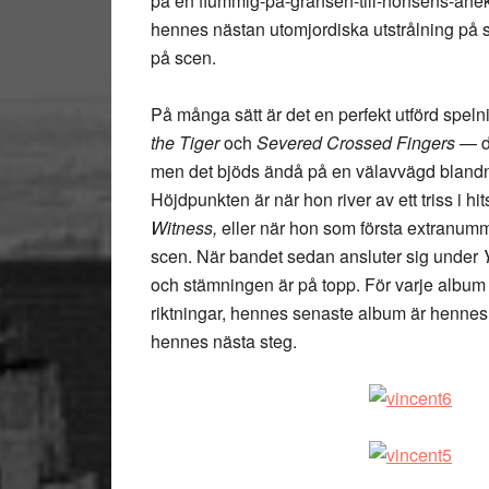
på en flummig-på-gränsen-till-nonsens-anekdot
hennes nästan utomjordiska utstrålning på s
på scen.
På många sätt är det en perfekt utförd spel
the Tiger
och
Severed Crossed Fingers
— de
men det bjöds ändå på en välavvägd blandnin
Höjdpunkten är när hon river av ett triss i hit
Witness,
eller när hon som första extranum
scen. När bandet sedan ansluter sig under
och stämningen är på topp. För varje album ha
riktningar, hennes senaste album är hennes s
hennes nästa steg.