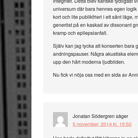
integritet. Detta blev kanske tydligast v
universum där bara hennes egen logik ex
kort och lite publikfrieri i ett sånt läge
generöst på en kaskad av dissonant gnis
kramp och epilepsianfall.
Själv kan jag tycka att konserten bara
andningspauser. Några akustiska elemen
upp den hårt moderna ljudbilden.
Nu fick vi nöja oss med en sida av Anni
Jonatan Södergren
säger
5 november, 2014 kl. 15:50