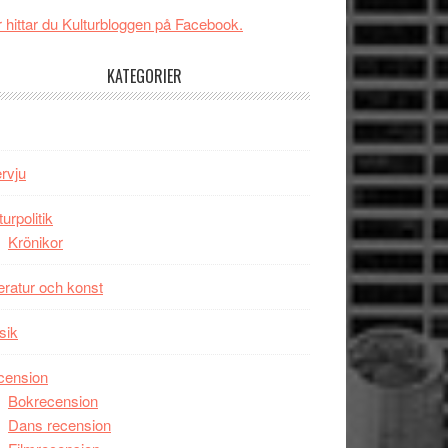
New
Toronto
 hittar du Kulturbloggen på Facebook.
Day
–
KATEGORIER
kan
vara
den
bästa
ervju
Spider-
Man
turpolitik
filmen
Krönikor
någonsin
teratur och konst
sik
cension
Bokrecension
Dans recension