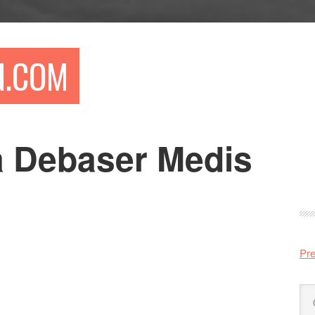
N.COM
på Debaser Medis
Pr
si
Pre
Sö
på