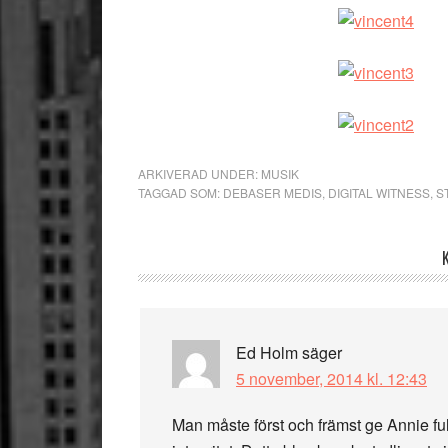
ARKIVERAD UNDER:
MUSIK
TAGGAD SOM:
DEBASER MEDIS
,
DIGITAL WITNESS
,
S
Läsarkommentarer
Ed Holm
säger
5 november, 2014 kl. 12:43
Man måste först och främst ge Annie full