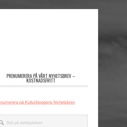
imärt
dofält
PRENUMERERA PÅ VÅRT NYHETSBREV –
KOSTNADSFRITT
numerera på Kulturbloggens Nyhetsbrev
k