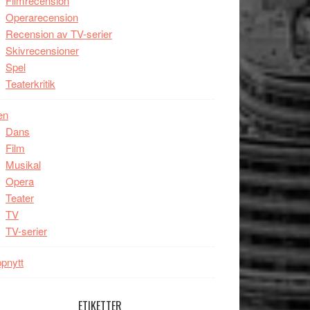
Filmrecension
Operarecension
Recension av TV-serier
Skivrecensioner
Spel
Teaterkritik
en
Dans
Film
Musikal
Opera
Teater
TV
TV-serier
pnytt
ETIKETTER