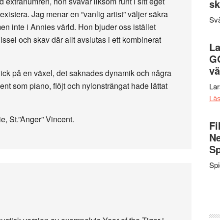
id extranumren, hon svävar liksom runt i sitt eget
sk
istera. Jag menar en ”vanlig artist” väljer säkra
Svä
, men inte i Annies värld. Hon bjuder oss istället
sel och skav där allt avslutas i ett kombinerat
La
G
vä
 gick på en växel, det saknades dynamik och några
t som piano, flöjt och nylonsträngat hade lättat
La
Lä
e, St.”Anger” Vincent.
Fi
Ne
Sp
Sp