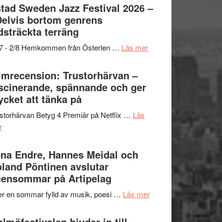
Det
tad Sweden Jazz Festival 2026 –
grönaste
Delvis bortom genrens
gräset
dsträckta terräng
–
om
/7 - 2/8 Hemkommen från Österlen …
Läs mer
en
Ystad
humoristisk
Sweden
lmrecension: Trustorhärvan –
och
Jazz
scinerande, spännande och ger
hjärtevarm
Festival
cket att tänka på
lättsam
2026
kompott
storhärvan Betyg 4 Premiär på Netflix …
Läs
–
om
r
I
Filmrecension:
Delvis
Trustorhärvan
na Endre, Hannes Meidal och
bortom
–
land Pöntinen avslutar
genrens
fascinerande,
ensommar på Artipelag
vidsträckta
spännande
terräng
om
er en sommar fylld av musik, poesi …
Läs mer
och
Lena
ger
Endre,
lmöfestivalen bjuder in till
mycket