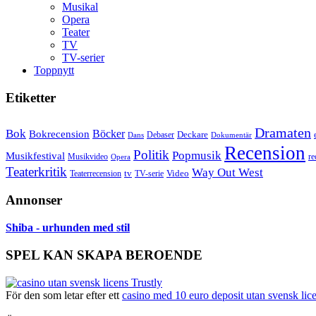
Musikal
Opera
Teater
TV
TV-serier
Toppnytt
Etiketter
Dramaten
Bok
Bokrecension
Böcker
Deckare
Debaser
Dokumentär
Dans
Recension
Politik
Popmusik
Musikfestival
Musikvideo
re
Opera
Teaterkritik
Way Out West
Video
tv
Teaterrecension
TV-serie
Annonser
Shiba - urhunden med stil
SPEL KAN SKAPA BEROENDE
För den som letar efter ett
casino med 10 euro deposit utan svensk lic