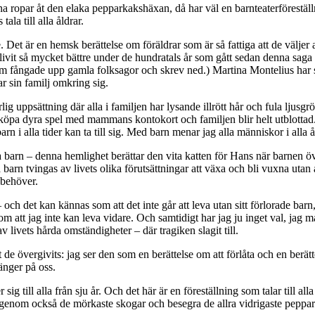
rna ropar åt den elaka pepparkakshäxan, då har väl en barnteaterförest
ala till alla åldrar.
Det är en hemsk berättelse om föräldrar som är så fattiga att de väljer 
livit så mycket bättre under de hundratals år som gått sedan denna saga 
om fångade upp gamla folksagor och skrev ned.) Martina Montelius har
ar sin familj omkring sig.
rlig uppsättning där alla i familjen har lysande illrött hår och fula lju
öpa dyra spel med mammans kontokort och familjen blir helt utblottad. De
barn i alla tider kan ta till sig. Med barn menar jag alla människor i all
a barn – denna hemlighet berättar den vita katten för Hans när barnen öve
a barn tvingas av livets olika förutsättningar att växa och bli vuxna uta
 behöver.
 och det kan kännas som att det inte går att leva utan sitt förlorade bar
m att jag inte kan leva vidare. Och samtidigt har jag ju inget val, jag mås
v livets hårda omständigheter – där tragiken slagit till.
de övergivits: jag ser den som en berättelse om att förlåta och en berätte
länger på oss.
g till alla från sju år. Och det här är en föreställning som talar till a
 igenom också de mörkaste skogar och besegra de allra vidrigaste peppar