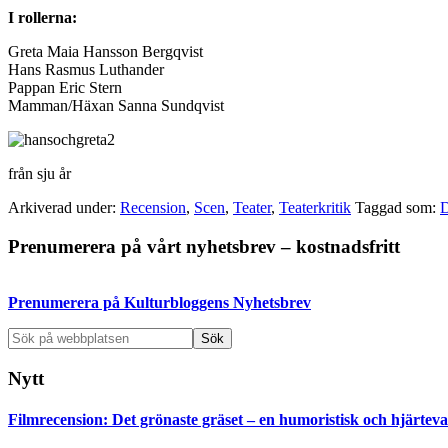
I rollerna:
Greta Maia Hansson Bergqvist
Hans Rasmus Luthander
Pappan Eric Stern
Mamman/Häxan Sanna Sundqvist
från sju år
Arkiverad under:
Recension
,
Scen
,
Teater
,
Teaterkritik
Taggad som:
D
Primärt
Prenumerera på vårt nyhetsbrev – kostnadsfritt
sidofält
Prenumerera på Kulturbloggens Nyhetsbrev
Sök
på
webbplatsen
Nytt
Filmrecension: Det grönaste gräset – en humoristisk och hjärte