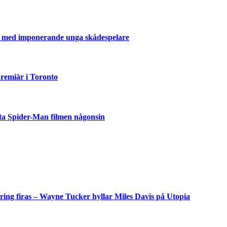
er med imponerande unga skådespelare
emiär i Toronto
ta Spider-Man filmen någonsin
but
är
ing firas – Wayne Tucker hyllar Miles Davis på Utopia