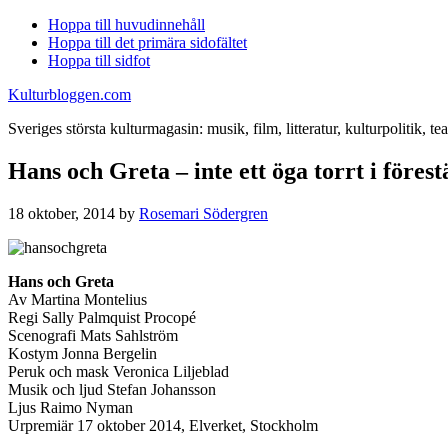
Hoppa till huvudinnehåll
Hoppa till det primära sidofältet
Hoppa till sidfot
Kulturbloggen.com
Sveriges största kulturmagasin: musik, film, litteratur, kulturpolitik, tea
Hans och Greta – inte ett öga torrt i förest
18 oktober, 2014
by
Rosemari Södergren
Hans och Greta
Av Martina Montelius
Regi Sally Palmquist Procopé
Scenografi Mats Sahlström
Kostym Jonna Bergelin
Peruk och mask Veronica Liljeblad
Musik och ljud Stefan Johansson
Ljus Raimo Nyman
Urpremiär 17 oktober 2014, Elverket, Stockholm