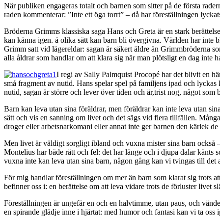
När publiken engageras totalt och barnen som sitter på de första rade
raden kommenterar: ”Inte ett öga torrt” – då har föreställningen lyckats t
Bröderna Grimms klassiska saga Hans och Greta är en stark berättelse. 
kan känna igen. å olika sätt kan barn bli övergivna. Världen har inte b
Grimm satt vid lägereldar: sagan är säkert äldre än Grimmbröderna s
alla åldrar som handlar om att klara sig när man plötsligt en dag inte h
I regi av Sally Palmquist Procopé har det blivit en hä
små fragment av nutid. Hans spelar spel på familjens ipad och lyckas k
nutid, sagan är större och lever över tiden och är,trist nog, något som 
Barn kan leva utan sina föräldrar, men föräldrar kan inte leva utan sin
sätt och vis en sanning om livet och det sägs vid flera tillfällen. Mång
droger eller arbetsnarkomani eller annat inte ger barnen den kärlek de
Men livet är väldigt sorgligt ibland och vuxna mister sina barn också –
Montelius har både rätt och fel: det har länge och i djupa dalar känts so
vuxna inte kan leva utan sina barn, någon gång kan vi tvingas till det a
För mig handlar föreställningen om mer än barn som klarat sig trots att 
befinner oss i: en berättelse om att leva vidare trots de förluster livet s
Föreställningen är ungefär en och en halvtimme, utan paus, och vänder si
en spirande glädje inne i hjärtat: med humor och fantasi kan vi ta oss