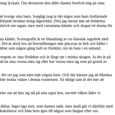
ällning lyckats. Om dessutom den äldre damen bredvid mig på sista
att överge sina barn. Sorgligt nog är det något som barn fortfarande
började berättas kring lägereldar. (Nej jag menar inte att bröderna
 skrivit om sagan, men med varsamma händer och skapat ett drama för
sgröna kläder. Scenografin är en blandning av en klassisk sagobok med
t är dock bra att föreställningen inte placeras in helt och hållet i
a åldrar som någon gång haft en förälder, om än bara i en sekund.
rgetts av sina föräldrar och är långt ute i mörka skogen. Ja det är på
n att ha sina vuxna nära sig eller har vuxna nära sig som på grund av
n, det vet jag som mist mitt yngsta barn. Och där känner jag att Martina
te traska vidare i denna existensen. Så riktigt sant är det inte att
lse om att lära sig stå på sina egna ben, oavsett vilken ålder vi
lla åldrar. Inget öga torrt, som damen sade, men ändå går vi därifrån med
kakshäxor och hitta hem igen till någon som längtar efter oss.