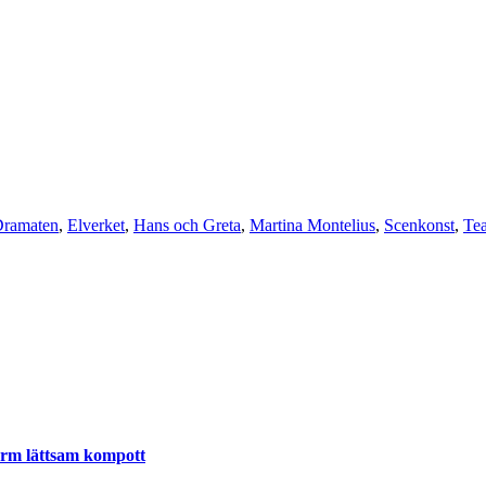
ramaten
,
Elverket
,
Hans och Greta
,
Martina Montelius
,
Scenkonst
,
Tea
varm lättsam kompott