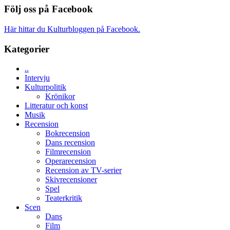
den
Budapest
spännvidd
Följ oss på Facebook
bästa
och
Spider-
energi
Man
Här hittar du Kulturbloggen på Facebook.
när
filmen
legendarisk
någonsin
Kategorier
100-
åring
..
firas
Intervju
–
Kulturpolitik
Wayne
Krönikor
Tucker
Litteratur och konst
hyllar
Musik
Miles
Recension
Davis
Bokrecension
på
Dans recension
Utopia
Filmrecension
Operarecension
Recension av TV-serier
Skivrecensioner
Spel
Teaterkritik
Scen
Dans
Film