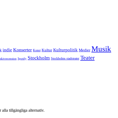
Musik
Konserter
k
indie
Kulturpolitik
Kultur
Medier
Konst
Teater
Stockholm
Stockholms stadsteater
skivrecension
Spotify
 alla tillgängliga alternativ.