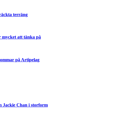
räckta terräng
r mycket att tänka på
sommar på Artipelag
n Jackie Chan i storform