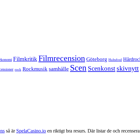
Filmrecension
Filmkritik
Göteborg
Hårdroc
ekonomi
Hultsfred
Scen
skivnytt
Scenkonst
samhälle
Rockmusik
censioner
rock
ens
så är
SpelaCasino.io
en riktigt bra resurs. Där listar de och recenserar