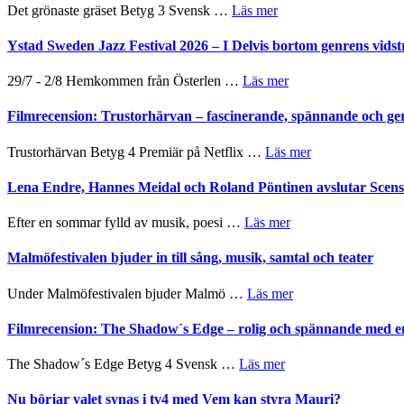
om
Det grönaste gräset Betyg 3 Svensk …
Läs mer
Filmrecension:
Det
Ystad Sweden Jazz Festival 2026 – I Delvis bortom genrens vidst
grönaste
gräset
om
29/7 - 2/8 Hemkommen från Österlen …
Läs mer
–
Ystad
en
Sweden
Filmrecension: Trustorhärvan – fascinerande, spännande och ge
humoristisk
Jazz
och
Festival
om
Trustorhärvan Betyg 4 Premiär på Netflix …
Läs mer
hjärtevarm
2026
Filmrecension:
lättsam
–
Trustorhärvan
Lena Endre, Hannes Meidal och Roland Pöntinen avslutar Scen
kompott
I
–
Delvis
fascinerande,
om
Efter en sommar fylld av musik, poesi …
Läs mer
bortom
spännande
Lena
genrens
och
Endre,
Malmöfestivalen bjuder in till sång, musik, samtal och teater
vidsträckta
ger
Hannes
terräng
mycket
Meidal
om
Under Malmöfestivalen bjuder Malmö …
Läs mer
att
och
Malmöfestivalen
tänka
Roland
bjuder
Filmrecension: The Shadow´s Edge – rolig och spännande med e
på
Pöntinen
in
avslutar
till
om
The Shadow´s Edge Betyg 4 Svensk …
Läs mer
Scensommar
sång,
Filmrecension:
på
musik,
The
Nu börjar valet synas i tv4 med Vem kan styra Mauri?
Artipelag