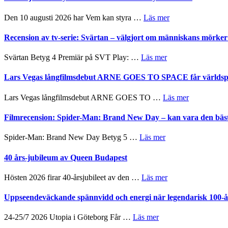
samtal
Shadow
och
´s
om
Den 10 augusti 2026 har Vem kan styra …
Läs mer
teater
Edge
Nu
–
börjar
Recension av tv-serie: Svärtan – välgjort om människans mörk
rolig
valet
och
synas
om
Svärtan Betyg 4 Premiär på SVT Play: …
Läs mer
spännande
i
Recension
med
tv4
av
Lars Vegas långfilmsdebut ARNE GOES TO SPACE får världspr
en
med
tv-
Jackie
Vem
serie:
Chan
om
Lars Vegas långfilmsdebut ARNE GOES TO …
Läs mer
kan
Svärtan
i
Lars
styra
–
storform
Vegas
Filmrecension: Spider-Man: Brand New Day – kan vara den bäs
Mauri?
välgjort
långfilmsde
om
ARNE
om
Spider-Man: Brand New Day Betyg 5 …
Läs mer
människans
GOES
Filmrecension:
mörker
TO
Spider-
40 års-jubileum av Queen Budapest
med
SPACE
Man:
imponerande
får
Brand
unga
om
Hösten 2026 firar 40-årsjubileet av den …
Läs mer
världspremi
New
skådespelare
40
i
Day
års-
Uppseendeväckande spännvidd och energi när legendarisk 100-år
Toronto
–
jubileum
kan
av
om
24-25/7 2026 Utopia i Göteborg Får …
Läs mer
vara
Queen
Uppseendeväckande