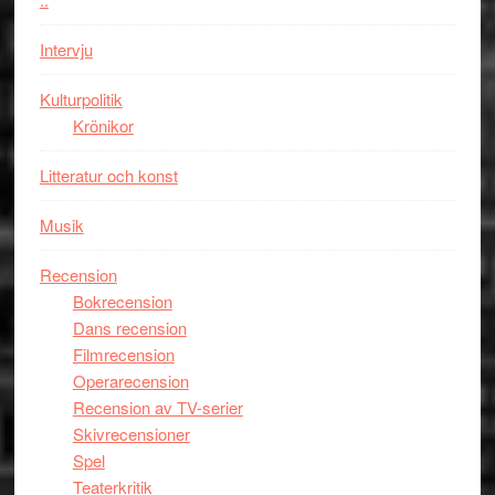
storform
Mauri?
Intervju
Kulturpolitik
Krönikor
Litteratur och konst
Musik
Recension
Bokrecension
Dans recension
Filmrecension
Operarecension
Recension av TV-serier
Skivrecensioner
Spel
Teaterkritik