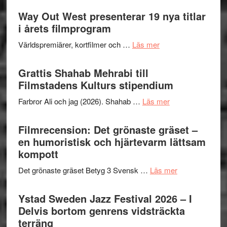
II
trailern
Way Out West presenterar 19 nya titlar
Internat
för
i årets filmprogram
storhet
The
och
om
Världspremiärer, kortfilmer och …
Läs mer
X-
samarb
Way
Files:
Out
Grattis Shahab Mehrabi till
I
West
Filmstadens Kulturs stipendium
Want
presenterar
to
om
Farbror Ali och jag (2026). Shahab …
Läs mer
19
Believe
Grattis
nya
–
Shahab
Filmrecension: Det grönaste gräset –
titlar
Vrach
Mehrabi
en humoristisk och hjärtevarm lättsam
i
Frankenshtey
till
kompott
årets
–
Filmstadens
filmprogram
med
om
Det grönaste gräset Betyg 3 Svensk …
Läs mer
Kulturs
Fox
Filmrecension:
stipendium
Mulder
Det
Ystad Sweden Jazz Festival 2026 – I
och
grönaste
Delvis bortom genrens vidsträckta
Dana
gräset
terräng