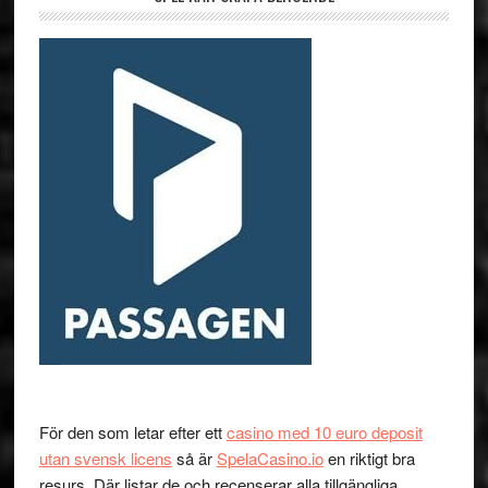
För den som letar efter ett
casino med 10 euro deposit
utan svensk licens
så är
SpelaCasino.io
en riktigt bra
resurs. Där listar de och recenserar alla tillgängliga