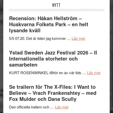
NYTT
Recension: Håkan Hellström –
Huskvarna Folkets Park – en helt
lysande kväll
om
5/5 07.20. Det är tiden jag kommer …
Läs mer
Recension:
Håkan
Ystad Sweden Jazz Festival 2026 – II
Hellström
Internationella storheter och
–
samarbeten
Huskvarna
om
KURT ROSENWINKEL tillhör en av vår tids …
Läs mer
Folkets
Ystad
Park
Swede
Se trailern för The X-Files: I Want to
–
Jazz
Believe – Vrach Frankenshtey – med
en
Festiva
Fox Mulder och Dana Scully
helt
2026
lysande
om
Den officiella trailern och …
Läs mer
–
kväll
Se