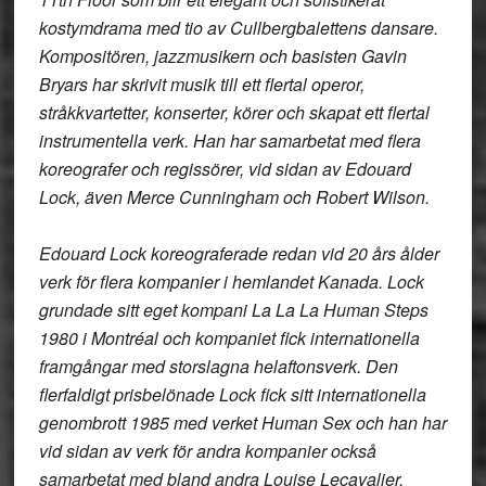
kostymdrama med tio av Cullbergbalettens dansare.
Kompositören, jazzmusikern och basisten Gavin
Bryars har skrivit musik till ett flertal operor,
stråkkvartetter, konserter, körer och skapat ett flertal
instrumentella verk. Han har samarbetat med flera
koreografer och regissörer, vid sidan av Edouard
Lock, även Merce Cunningham och Robert Wilson.
Edouard Lock koreograferade redan vid 20 års ålder
verk för flera kompanier i hemlandet Kanada. Lock
grundade sitt eget kompani La La La Human Steps
1980 i Montréal och kompaniet fick internationella
framgångar med storslagna helaftonsverk. Den
flerfaldigt prisbelönade Lock fick sitt internationella
genombrott 1985 med verket Human Sex och han har
vid sidan av verk för andra kompanier också
samarbetat med bland andra Louise Lecavalier,