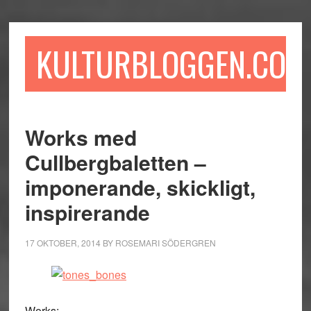
Hoppa
Hoppa
Hoppa
till
till
till
huvudinnehåll
det
sidfot
KULTURBLOGGEN.COM
primära
sidofältet
Works med
Cullbergbaletten –
imponerande, skickligt,
inspirerande
17 OKTOBER, 2014
BY
ROSEMARI SÖDERGREN
Works: