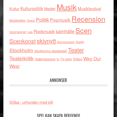
Musik
Kulturpolitik
Musikfestival
Kultur
Medier
Recension
Politik
Popmusik
Musikvideo
Opera
Scen
samhälle
Rockmusik
recensioner
rock
skivnytt
Scenkonst
skivrecension
Spotify
Teater
Stockholm
Stockholms stadsteater
Teaterkritik
Way Out
tv
Video
Teaterrecension
TV-serie
West
ANNONSER
Shiba - urhunden med stil
SPEL KAN SKAPA BEROENDE