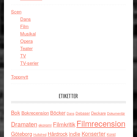
Scen
Dans
Film
Musikal
Opera
Teater
TV
TV-serier
Toppnytt
ETIKETTER
Bok
Böcker
Bokrecension
Deckare
Debaser
Dokumentär
Dans
Filmrecension
Dramaten
Filmkritik
ekonomi
indie
Konserter
Göteborg
Hårdrock
Konst
Hultsfred