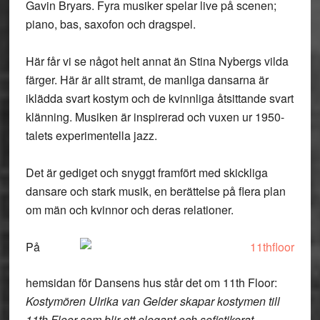
Gavin Bryars. Fyra musiker spelar live på scenen;
piano, bas, saxofon och dragspel.
Här får vi se något helt annat än Stina Nybergs vilda
färger. Här är allt stramt, de manliga dansarna är
iklädda svart kostym och de kvinnliga åtsittande svart
klänning. Musiken är inspirerad och vuxen ur 1950-
talets experimentella jazz.
Det är gediget och snyggt framfört med skickliga
dansare och stark musik, en berättelse på flera plan
om män och kvinnor och deras relationer.
På
hemsidan för Dansens hus står det om 11th Floor:
Kostymören Ulrika van Gelder skapar kostymen till
11th Floor som blir ett elegant och sofistikerat