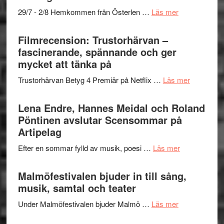
Scully
–
om
29/7 - 2/8 Hemkommen från Österlen …
Läs mer
en
Ystad
humoristisk
Sweden
Filmrecension: Trustorhärvan –
och
Jazz
fascinerande, spännande och ger
hjärtevarm
Festival
mycket att tänka på
lättsam
2026
kompott
om
Trustorhärvan Betyg 4 Premiär på Netflix …
Läs mer
–
Filmrecens
I
Trustorhä
Lena Endre, Hannes Meidal och Roland
Delvis
–
Pöntinen avslutar Scensommar på
bortom
fascineran
Artipelag
genrens
spännand
vidsträckta
om
Efter en sommar fylld av musik, poesi …
Läs mer
och
terräng
Lena
ger
Endre,
Malmöfestivalen bjuder in till sång,
mycket
Hannes
musik, samtal och teater
att
Meidal
tänka
om
Under Malmöfestivalen bjuder Malmö …
Läs mer
och
på
Malmöfestiva
Roland