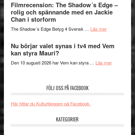
bjuder
Filmrecension: The Shadow´s Edge –
Pöntinen
in
rolig och spännande med en Jackie
avslutar
till
Chan i storform
Scensommar
sång,
på
om
The Shadow´s Edge Betyg 4 Svensk …
Läs mer
musik,
Artipelag
Filmrecension
samtal
The
Nu börjar valet synas i tv4 med Vem
och
Shadow
kan styra Mauri?
teater
´s
om
Den 10 augusti 2026 har Vem kan styra …
Läs mer
Edge
Nu
–
börjar
rolig
valet
och
FÖLJ OSS PÅ FACEBOOK
synas
spännande
i
med
Här hittar du Kulturbloggen på Facebook.
tv4
en
med
Jackie
KATEGORIER
Vem
Chan
kan
i
styra
..