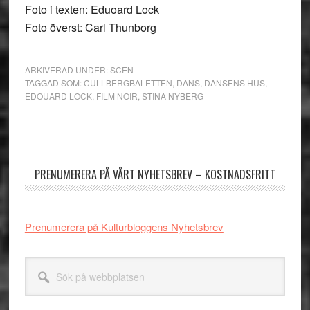
Foto i texten: Eduoard Lock
Foto överst: Carl Thunborg
ARKIVERAD UNDER:
SCEN
TAGGAD SOM:
CULLBERGBALETTEN
,
DANS
,
DANSENS HUS
,
EDOUARD LOCK
,
FILM NOIR
,
STINA NYBERG
Primärt
sidofält
PRENUMERERA PÅ VÅRT NYHETSBREV – KOSTNADSFRITT
Prenumerera på Kulturbloggens Nyhetsbrev
Sök
på
webbplatsen