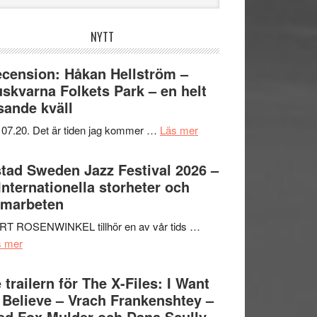
bplatsen
NYTT
cension: Håkan Hellström –
skvarna Folkets Park – en helt
sande kväll
om
 07.20. Det är tiden jag kommer …
Läs mer
Recension:
Håkan
tad Sweden Jazz Festival 2026 –
Hellström
 Internationella storheter och
–
amarbeten
Huskvarna
RT ROSENWINKEL tillhör en av vår tids …
Folkets
om
s mer
Park
Ystad
–
Sweden
 trailern för The X-Files: I Want
en
Jazz
 Believe – Vrach Frankenshtey –
helt
Festival
d Fox Mulder och Dana Scully
lysande