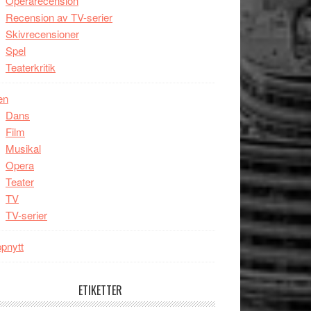
Operarecension
Recension av TV-serier
Skivrecensioner
Spel
Teaterkritik
en
Dans
Film
Musikal
Opera
Teater
TV
TV-serier
pnytt
ETIKETTER