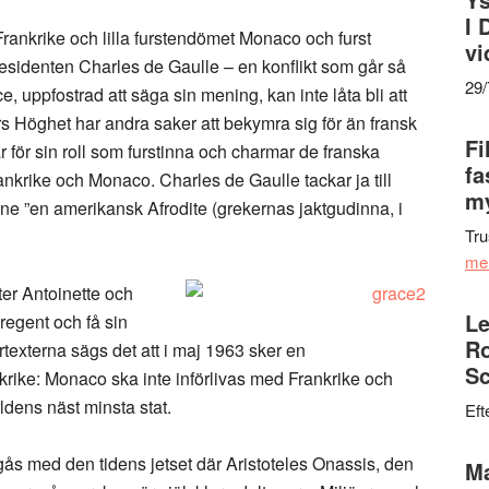
I 
Frankrike och lilla furstendömet Monaco och furst
vi
esidenten Charles de Gaulle – en konflikt som går så
29
e, uppfostrad att säga sin mening, kan inte låta bli att
rs Höghet har andra saker att bekymra sig för än fransk
Fi
ar för sin roll som furstinna och charmar de franska
fa
nkrike och Monaco. Charles de Gaulle tackar ja till
my
nne ”en amerikansk Afrodite (grekernas jaktgudinna, i
Tru
me
ter Antoinette och
Le
 regent och få sin
Ro
ertexterna sägs det att i maj 1963 sker en
Sc
ke: Monaco ska inte införlivas med Frankrike och
dens näst minsta stat.
Eft
 umgås med den tidens jetset där Aristoteles Onassis, den
Ma