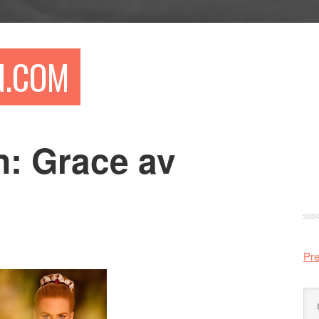
N.COM
n: Grace av
Pr
si
Pre
Sö
på