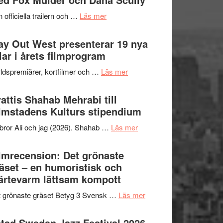
2026
kväll
om
 officiella trailern och …
Läs mer
–
Se
II
trailern
y Out West presenterar 19 nya
Internationella
för
tlar i årets filmprogram
storheter
The
och
om
ldspremiärer, kortfilmer och …
Läs mer
X-
samarbeten
Way
Files:
Out
attis Shahab Mehrabi till
I
West
lmstadens Kulturs stipendium
Want
presenterar
to
om
bror Ali och jag (2026). Shahab …
Läs mer
19
Believe
Grattis
nya
–
Shahab
lmrecension: Det grönaste
titlar
Vrach
Mehrabi
äset – en humoristisk och
i
Frankenshtey
till
ärtevarm lättsam kompott
årets
–
Filmstadens
filmprogram
med
om
 grönaste gräset Betyg 3 Svensk …
Läs mer
Kulturs
Fox
Filmrecension:
stipendium
Mulder
Det
tad Sweden Jazz Festival 2026 –