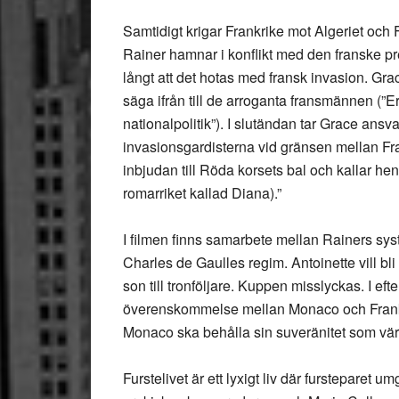
Samtidigt krigar Frankrike mot Algeriet och 
Rainer hamnar i konflikt med den franske pr
långt att det hotas med fransk invasion. Grac
säga ifrån till de arroganta fransmännen (”E
nationalpolitik”). I slutändan tar Grace ansv
invasionsgardisterna vid gränsen mellan Fra
inbjudan till Röda korsets bal och kallar he
romarriket kallad Diana).”
I filmen finns samarbete mellan Rainers sys
Charles de Gaulles regim. Antoinette vill bli
son till tronföljare. Kuppen misslyckas. I eft
överenskommelse mellan Monaco och Frankri
Monaco ska behålla sin suveränitet som värl
Furstelivet är ett lyxigt liv där fursteparet