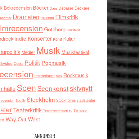
k
Böcker
Bokrecension
Deckare
Debaser
Dans
Dramaten
Filmkritik
umentär
ekonomi
ilmrecension
Göteborg
Hultsfred
indie
Konserter
rdrock
Kultur
Konst
Musik
turpolitik
Musikfestival
Medier
Politik
Popmusik
ikvideo
Opera
ecension
Rockmusik
recensioner
rock
Scen
skivnytt
Scenkonst
mhälle
Stockholm
Stockholms stadsteater
recension
Spotify
ater
Teaterkritik
tv
Teaterrecension
TV-serie
Way Out West
eo
ANNONSER