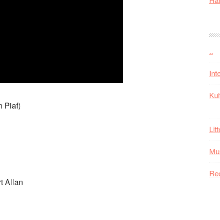
..
Int
Kul
 Piaf)
Lit
Mu
Re
t Allan