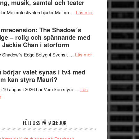
ng, musik, samtal och teater
att
Meidal
tänka
om
der Malmöfestivalen bjuder Malmö …
Läs mer
och
på
Malmöfestivalen
Roland
bjuder
lmrecension: The Shadow´s
Pöntinen
in
ge – rolig och spännande med
avslutar
till
 Jackie Chan i storform
Scensommar
sång,
på
om
e Shadow´s Edge Betyg 4 Svensk …
Läs mer
musik,
Artipelag
Filmrecension:
samtal
The
 börjar valet synas i tv4 med
och
Shadow
m kan styra Mauri?
teater
´s
 10 augusti 2026 har Vem kan styra …
Läs
Edge
om
r
–
Nu
rolig
börjar
och
valet
spännande
FÖLJ OSS PÅ FACEBOOK
synas
med
i
en
 hittar du Kulturbloggen på Facebook.