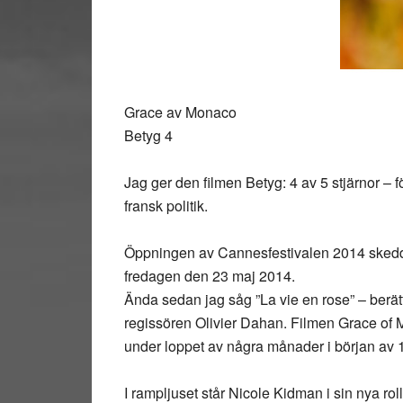
Grace av Monaco
Betyg 4
Jag ger den filmen Betyg: 4 av 5 stjärnor – f
fransk politik.
Öppningen av Cannesfestivalen 2014 sked
fredagen den 23 maj 2014.
Ända sedan jag såg ”La vie en rose” – berätte
regissören Olivier Dahan. Filmen Grace of M
under loppet av några månader i början av 1
I rampljuset står Nicole Kidman i sin nya rol