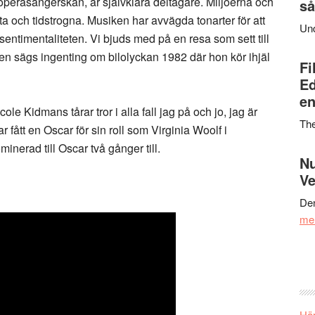
perasångerskan, är självklara deltagare. Miljöerna och
så
a och tidstrogna. Musiken har avvägda tonarter för att
Un
sentimentaliteten. Vi bjuds med på en resa som sett till
ilmen sägs ingenting om bilolyckan 1982 där hon kör ihjäl
Fi
Ed
en
le Kidmans tårar tror i alla fall jag på och jo, jag är
Th
fått en Oscar för sin roll som Virginia Woolf i
inerad till Oscar två gånger till.
Nu
Ve
Den
me
Här