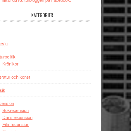
tv4
Jackie
med
Chan
KATEGORIER
Vem
i
kan
storform
styra
Mauri?
ervju
turpolitik
Krönikor
teratur och konst
sik
cension
Bokrecension
Dans recension
Filmrecension