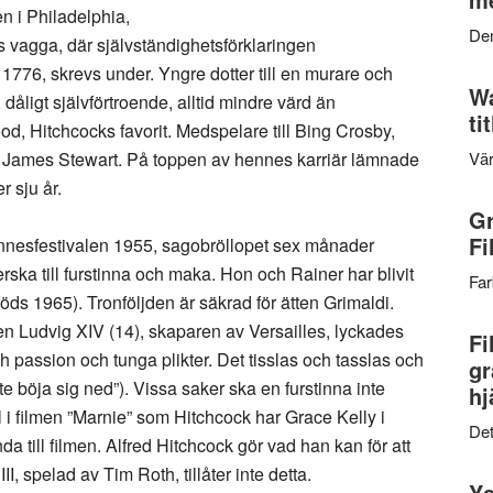
en i Philadelphia,
Den
 vagga, där självständighetsförklaringen
i 1776, skrevs under. Yngre dotter till en murare och
Wa
åligt självförtroende, alltid mindre värd än
ti
d, Hitchcocks favorit. Medspelare till Bing Crosby,
h James Stewart. På toppen av hennes karriär lämnade
Vär
 sju år.
Gr
Fi
Cannesfestivalen 1955, sagobröllopet sex månader
rska till furstinna och maka. Hon och Rainer har blivit
Far
 föds 1965). Tronföljden är säkrad för ätten Grimaldi.
n Ludvig XIV (14), skaparen av Versailles, lyckades
Fi
 och passion och tunga plikter. Det tisslas och tasslas och
gr
te böja sig ned”). Vissa saker ska en furstinna inte
hj
ll i filmen ”Marnie” som Hitchcock har Grace Kelly i
Det
nda till filmen. Alfred Hitchcock gör vad han kan för att
I, spelad av Tim Roth, tillåter inte detta.
Ys