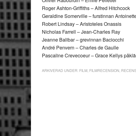
Olivier Rabourdin – Emile Pelletier
Roger Ashton-Griffiths – Alfred Hitchcock
Geraldine Somerville – furstinnan Antoinett
Robert Lindsay – Aristoteles Onassis
Nicholas Farrell – Jean-Charles Ray
Jeanne Balibar – grevinnan Baciocchi
André Penvern – Charles de Gaulle
Pascaline Crevecoeur – Grace Kellys påkl
ARKIVERAD UNDER:
FILM
,
FILMRECENSION
,
RECENS