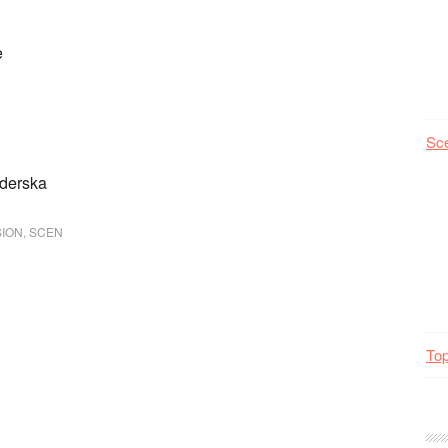
e
Sc
äderska
ION
,
SCEN
Top