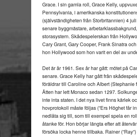
Grace. I sin gamla roll, Grace Kelly, uppvux
Pennsylvania, i amerikanska konstitutionens
(självständigheten från Storbritannien) 4 jul
senare byggmästare, arbetarklassbakgrund, d
storasystern. Skådespelerskan från Hollywoo
Cary Grant, Gary Cooper, Frank Sinatra oc
hon Hollywood som hon varit en del av under
Det är år 1961. Sex år har gått: mötet på 
senare. Grace Kelly har gått från skådespele
föräldrar till Caroline och Albert (Stephanie
Ätten har lett Monaco sedan 1297. Solkunge
inte inta staten. I det nya livet finns kärlek
hovprotokoll måste följas (”Ers Höghet får in
nedlåta sig till, som till exempel spela en ro
åtanke för. Hon börjar längta efter att återvä
försöka locka henne tillbaka. Rainer (”Ray”) II