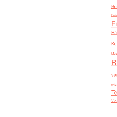
Bo
Dok
F
Hå
Kul
Mus
R
sa
skiv
Te
Vid