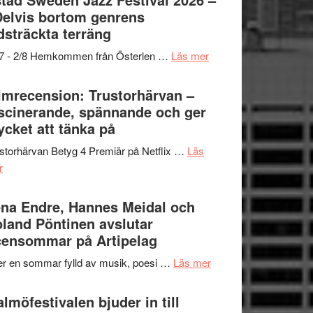
och
grönaste
Delvis bortom genrens
Dana
gräset
dsträckta terräng
Scully
–
om
/7 - 2/8 Hemkommen från Österlen …
Läs mer
en
Ystad
humoristisk
Sweden
lmrecension: Trustorhärvan –
och
Jazz
scinerande, spännande och ger
hjärtevarm
Festival
cket att tänka på
lättsam
2026
kompott
storhärvan Betyg 4 Premiär på Netflix …
Läs
–
om
r
I
Filmrecension:
Delvis
Trustorhärvan
na Endre, Hannes Meidal och
bortom
–
land Pöntinen avslutar
genrens
fascinerande,
ensommar på Artipelag
vidsträckta
spännande
terräng
om
er en sommar fylld av musik, poesi …
Läs mer
och
Lena
ger
Endre,
lmöfestivalen bjuder in till
mycket
Hannes