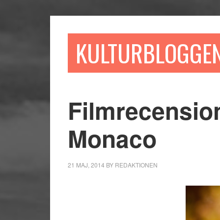
Hoppa
Hoppa
Hoppa
till
till
till
huvudinnehåll
det
sidfot
KULTURBLOGGE
primära
sidofältet
Filmrecensio
Monaco
21 MAJ, 2014
BY
REDAKTIONEN