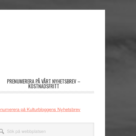
imärt
dofält
PRENUMERERA PÅ VÅRT NYHETSBREV –
KOSTNADSFRITT
numerera på Kulturbloggens Nyhetsbrev
k