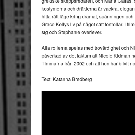
grekiske skeppsredaren, och Maria Callas, o
kostymerna och dräkterna är vackra, elegant
hitta rätt läge kring dramat, spänningen och 
Grace Kellys liv på något sätt förtrollar. I f
sig och Stephanie överlever.
Alla rollerna spelas med trovärdighet och Nico
påverkad av det faktum att Nicole Kidman har 
Timmarna från 2002 och att hon har blivit nom
Text: Katarina Bredberg