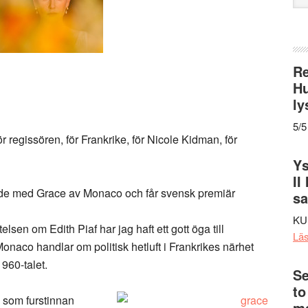
web
Re
Hu
ly
5/5
ör regissören, för Frankrike, för Nicole Kidman, för
Ys
II
de med Grace av Monaco och får svensk premiär
s
KU
lsen om Edith Piaf har jag haft ett gott öga till
Lä
onaco handlar om politisk hetluft i Frankrikes närhet
960-talet.
Se
to
l som furstinnan
me