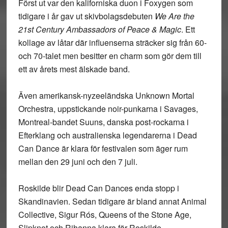
Först ut var den kaliforniska duon i
Foxygen
som
tidigare i år gav ut skivbolagsdebuten
We Are the
21st Century Ambassadors of Peace & Magic
. Ett
kollage av låtar där influenserna sträcker sig från 60-
och 70-talet men besitter en charm som gör dem till
ett av årets mest älskade band.
Även amerikansk-nyzeeländska
Unknown Mortal
Orchestra
, uppstickande noir-punkarna i
Savages
,
Montreal-bandet
Suuns
, danska post-rockarna i
Efterklang
och australienska legendarerna i
Dead
Can Dance
är klara för festivalen som äger rum
mellan den 29 juni och den 7 juli.
Roskilde blir Dead Can Dances enda stopp i
Skandinavien. Sedan tidigare är bland annat Animal
Collective, Sigur Rós, Queens of the Stone Age,
Slipknot och Rihanna klara för Roskilde.