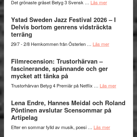
med
om
Det grönaste gräset Betyg 3 Svensk …
Läs mer
Kulturs
Fox
Filmrecension:
stipendium
Mulder
Det
Ystad Sweden Jazz Festival 2026 – I
och
grönaste
Delvis bortom genrens vidsträckta
Dana
gräset
terräng
Scully
–
om
29/7 - 2/8 Hemkommen från Österlen …
Läs mer
en
Ystad
humoristisk
Sweden
Filmrecension: Trustorhärvan –
och
Jazz
fascinerande, spännande och ger
hjärtevarm
Festival
mycket att tänka på
lättsam
2026
kompott
om
Trustorhärvan Betyg 4 Premiär på Netflix …
Läs mer
–
Filmrecens
I
Trustorhä
Lena Endre, Hannes Meidal och Roland
Delvis
–
Pöntinen avslutar Scensommar på
bortom
fascineran
Artipelag
genrens
spännand
vidsträckta
om
Efter en sommar fylld av musik, poesi …
Läs mer
och
terräng
Lena
ger