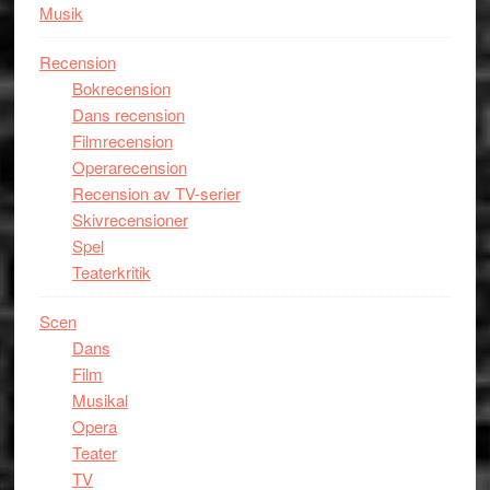
Musik
Recension
Bokrecension
Dans recension
Filmrecension
Operarecension
Recension av TV-serier
Skivrecensioner
Spel
Teaterkritik
Scen
Dans
Film
Musikal
Opera
Teater
TV