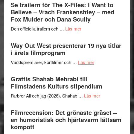
Swede
Se trailern för The X-Files: I Want to
Jazz
Believe – Vrach Frankenshtey – med
Festiva
Fox Mulder och Dana Scully
2026
om
Den officiella trailern och …
Läs mer
–
Se
II
trailern
Way Out West presenterar 19 nya titlar
Internat
för
i årets filmprogram
storhet
The
och
om
Världspremiärer, kortfilmer och …
Läs mer
X-
samarb
Way
Files:
Out
Grattis Shahab Mehrabi till
I
West
Filmstadens Kulturs stipendium
Want
presenterar
to
om
Farbror Ali och jag (2026). Shahab …
Läs mer
19
Believe
Grattis
nya
–
Shahab
Filmrecension: Det grönaste gräset –
titlar
Vrach
Mehrabi
en humoristisk och hjärtevarm lättsam
i
Frankenshtey
till
kompott
årets
–
Filmstadens
filmprogram