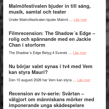
Endre,
Malmöfestivalen bjuder in till sång,
mycket
Hannes
musik, samtal och teater
att
Meidal
tänka
om
Under Malmöfestivalen bjuder Malmö …
Läs mer
och
på
Malmöfestiva
Roland
bjuder
Filmrecension: The Shadow´s Edge –
Pöntinen
in
rolig och spännande med en Jackie
avslutar
till
Chan i storform
Scensommar
sång,
på
om
The Shadow´s Edge Betyg 4 Svensk …
Läs mer
musik,
Artipelag
Filmrecension
samtal
The
Nu börjar valet synas i tv4 med Vem
och
Shadow
kan styra Mauri?
teater
´s
om
Den 10 augusti 2026 har Vem kan styra …
Läs mer
Edge
Nu
–
börjar
Recension av tv-serie: Svärtan –
rolig
valet
välgjort om människans mörker med
och
synas
imponerande unga skådespelare
spännande
i