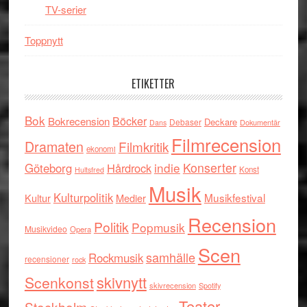
TV-serier
Toppnytt
ETIKETTER
Bok
Böcker
Bokrecension
Deckare
Debaser
Dokumentär
Dans
Filmrecension
Dramaten
Filmkritik
ekonomi
indie
Konserter
Göteborg
Hårdrock
Konst
Hultsfred
Musik
Kulturpolitik
Musikfestival
Kultur
Medier
Recension
Politik
Popmusik
Musikvideo
Opera
Scen
samhälle
Rockmusik
recensioner
rock
skivnytt
Scenkonst
skivrecension
Spotify
Teater
Stockholm