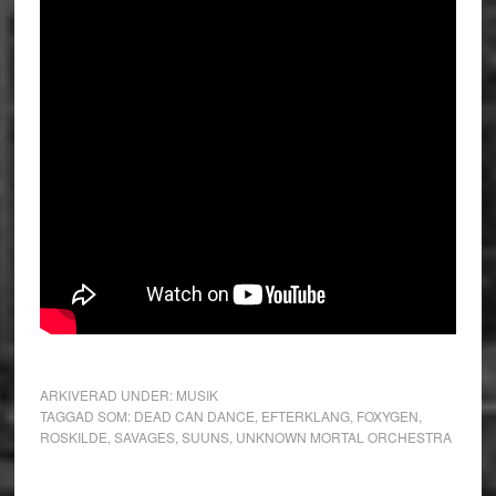
ARKIVERAD UNDER:
MUSIK
TAGGAD SOM:
DEAD CAN DANCE
,
EFTERKLANG
,
FOXYGEN
,
ROSKILDE
,
SAVAGES
,
SUUNS
,
UNKNOWN MORTAL ORCHESTRA