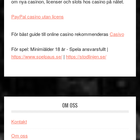
om nya casinon, licenser och slots hos casino på nätet.
PayPal casino utan licens
För bäst guide till online casino rekommenderas
Casivo
För spel: Minimiålder 18 år - Spela ansvarsfullt |
https://www.spelpaus.se/
|
https://stodlinjen.se/
Footer
OM OSS
Kontakt
Om oss