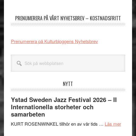
Primärt
sidofält
PRENUMERERA PÅ VÅRT NYHETSBREV – KOSTNADSFRITT
Prenumerera på Kulturbloggens Nyhetsbrev
Sök
på
webbplatsen
NYTT
Ystad Sweden Jazz Festival 2026 – II
Internationella storheter och
samarbeten
om
KURT ROSENWINKEL tillhör en av vår tids …
Läs mer
Ystad