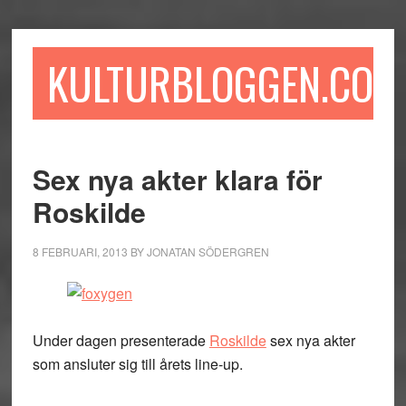
Hoppa
Hoppa
Hoppa
till
till
till
huvudinnehåll
det
sidfot
KULTURBLOGGEN.COM
primära
sidofältet
Sex nya akter klara för
Roskilde
8 FEBRUARI, 2013
BY
JONATAN SÖDERGREN
Under dagen presenterade
Roskilde
sex nya akter
som ansluter sig till årets line-up.