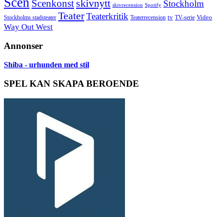
Scen
skivnytt
Scenkonst
Stockholm
skivrecension
Spotify
Teater
Teaterkritik
Video
Stockholms stadsteater
tv
Teaterrecension
TV-serie
Way Out West
Annonser
Shiba - urhunden med stil
SPEL KAN SKAPA BEROENDE