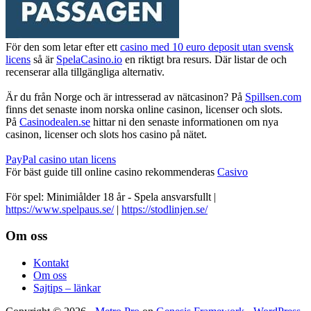
För den som letar efter ett
casino med 10 euro deposit utan svensk
licens
så är
SpelaCasino.io
en riktigt bra resurs. Där listar de och
recenserar alla tillgängliga alternativ.
Är du från Norge och är intresserad av nätcasinon? På
Spillsen.com
finns det senaste inom norska online casinon, licenser och slots.
På
Casinodealen.se
hittar ni den senaste informationen om nya
casinon, licenser och slots hos casino på nätet.
PayPal casino utan licens
För bäst guide till online casino rekommenderas
Casivo
För spel: Minimiålder 18 år - Spela ansvarsfullt |
https://www.spelpaus.se/
|
https://stodlinjen.se/
Footer
Om oss
Kontakt
Om oss
Sajtips – länkar