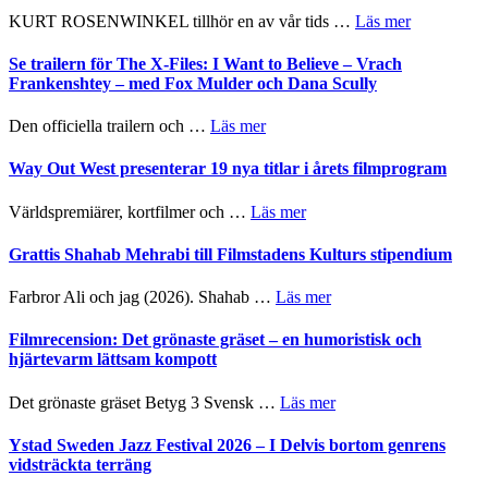
om
KURT ROSENWINKEL tillhör en av vår tids …
Läs mer
Ystad
Sweden
Se trailern för The X-Files: I Want to Believe – Vrach
Jazz
Frankenshtey – med Fox Mulder och Dana Scully
Festival
2026
om
Den officiella trailern och …
Läs mer
–
Se
II
trailern
Way Out West presenterar 19 nya titlar i årets filmprogram
Internatione
för
storheter
The
om
Världspremiärer, kortfilmer och …
Läs mer
och
X-
Way
samarbeten
Files:
Out
Grattis Shahab Mehrabi till Filmstadens Kulturs stipendium
I
West
Want
presenterar
om
Farbror Ali och jag (2026). Shahab …
Läs mer
to
19
Grattis
Believe
nya
Shahab
Filmrecension: Det grönaste gräset – en humoristisk och
–
titlar
Mehrabi
hjärtevarm lättsam kompott
Vrach
i
till
Frankenshtey
årets
Filmstadens
–
om
Det grönaste gräset Betyg 3 Svensk …
Läs mer
filmprogram
Kulturs
med
Filmrecension:
stipendium
Fox
Det
Ystad Sweden Jazz Festival 2026 – I Delvis bortom genrens
Mulder
grönaste
vidsträckta terräng
och
gräset