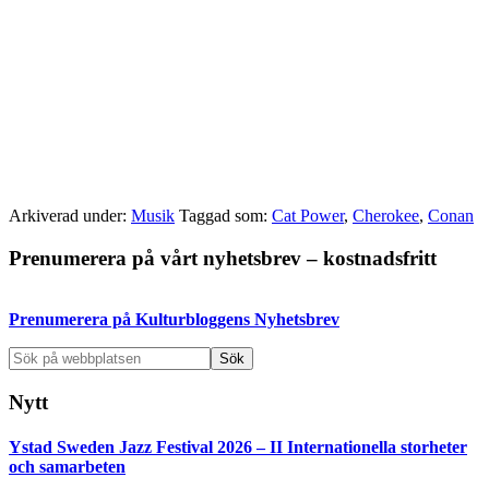
Arkiverad under:
Musik
Taggad som:
Cat Power
,
Cherokee
,
Conan
Primärt
Prenumerera på vårt nyhetsbrev – kostnadsfritt
sidofält
Prenumerera på Kulturbloggens Nyhetsbrev
Sök
på
webbplatsen
Nytt
Ystad Sweden Jazz Festival 2026 – II Internationella storheter
och samarbeten