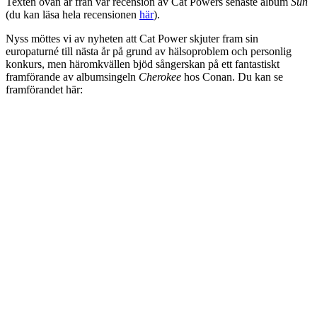
Texten ovan är från vår recension av Cat Powers senaste album
Sun
(du kan läsa hela recensionen
här
).
Nyss möttes vi av nyheten att Cat Power skjuter fram sin
europaturné till nästa år på grund av hälsoproblem och personlig
konkurs, men häromkvällen bjöd sångerskan på ett fantastiskt
framförande av albumsingeln
Cherokee
hos Conan. Du kan se
framförandet här: