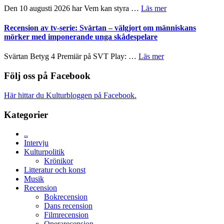
teater
´s
om
Den 10 augusti 2026 har Vem kan styra …
Läs mer
Edge
Nu
–
börjar
Recension av tv-serie: Svärtan – välgjort om människans
rolig
valet
mörker med imponerande unga skådespelare
och
synas
spännande
i
om
Svärtan Betyg 4 Premiär på SVT Play: …
Läs mer
med
tv4
Recension
en
med
av
Följ oss på Facebook
Jackie
Vem
tv-
Chan
kan
serie:
i
Här hittar du Kulturbloggen på Facebook.
styra
Svärtan
storform
Mauri?
–
Kategorier
välgjort
om
..
människans
Intervju
mörker
Kulturpolitik
med
Krönikor
imponerande
Litteratur och konst
unga
Musik
skådespelare
Recension
Bokrecension
Dans recension
Filmrecension
Operarecension