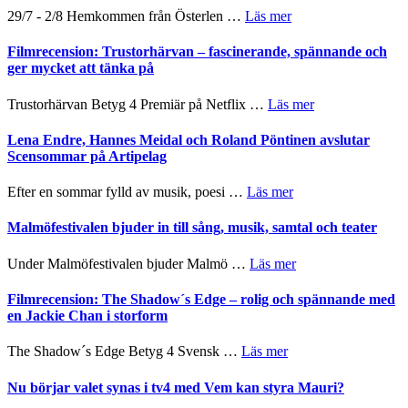
Dana
–
om
29/7 - 2/8 Hemkommen från Österlen …
Läs mer
Scully
en
Ystad
humoristisk
Sweden
Filmrecension: Trustorhärvan – fascinerande, spännande och
och
Jazz
ger mycket att tänka på
hjärtevarm
Festival
lättsam
2026
om
Trustorhärvan Betyg 4 Premiär på Netflix …
Läs mer
kompott
–
Filmrecension:
I
Trustorhärvan
Lena Endre, Hannes Meidal och Roland Pöntinen avslutar
Delvis
–
Scensommar på Artipelag
bortom
fascinerande,
genrens
spännande
om
Efter en sommar fylld av musik, poesi …
Läs mer
vidsträckta
och
Lena
terräng
ger
Endre,
Malmöfestivalen bjuder in till sång, musik, samtal och teater
mycket
Hannes
att
Meidal
om
Under Malmöfestivalen bjuder Malmö …
Läs mer
tänka
och
Malmöfestivalen
på
Roland
bjuder
Filmrecension: The Shadow´s Edge – rolig och spännande med
Pöntinen
in
en Jackie Chan i storform
avslutar
till
Scensommar
sång,
om
The Shadow´s Edge Betyg 4 Svensk …
Läs mer
på
musik,
Filmrecension:
Artipelag
samtal
The
Nu börjar valet synas i tv4 med Vem kan styra Mauri?
och
Shadow