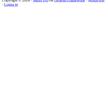
Copyright © 2026 ·
Metro Pro
on
Genesis Framework
·
WordPress
·
Logga in