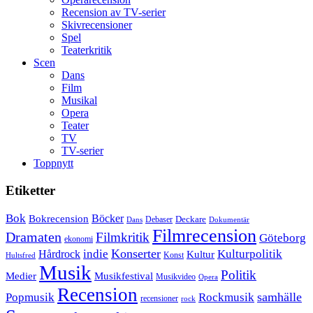
Recension av TV-serier
Skivrecensioner
Spel
Teaterkritik
Scen
Dans
Film
Musikal
Opera
Teater
TV
TV-serier
Toppnytt
Etiketter
Bok
Bokrecension
Böcker
Deckare
Debaser
Dokumentär
Dans
Filmrecension
Dramaten
Filmkritik
Göteborg
ekonomi
Konserter
Hårdrock
indie
Kulturpolitik
Kultur
Konst
Hultsfred
Musik
Politik
Musikfestival
Medier
Musikvideo
Opera
Recension
samhälle
Popmusik
Rockmusik
recensioner
rock