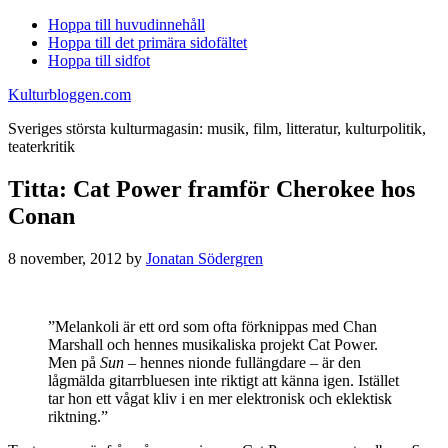
Hoppa till huvudinnehåll
Hoppa till det primära sidofältet
Hoppa till sidfot
Kulturbloggen.com
Sveriges största kulturmagasin: musik, film, litteratur, kulturpolitik,
teaterkritik
Titta: Cat Power framför Cherokee hos
Conan
8 november, 2012
by
Jonatan Södergren
”Melankoli är ett ord som ofta förknippas med Chan
Marshall och hennes musikaliska projekt Cat Power.
Men på
Sun
– hennes nionde fullängdare – är den
lågmälda gitarrbluesen inte riktigt att känna igen. Istället
tar hon ett vågat kliv i en mer elektronisk och eklektisk
riktning.”