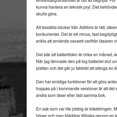
Användargränssnittet är lätt att begripa. För
kunna hantera en teknisk pryl. Det behövdes
skulle göra.
Att beställa böcker från Adlibris är lätt, där
konkurrenter. Det är ett minus, fast begripli
enkla att använda oavsett varifrån läsaren v
Det står att batteritiden är cirka en månad, d
När jag lämnade den på tog batteriet slut unde
plattan och det går ju faktiskt att stänga av 
Den har smidiga funktioner för att göra ante
hoppas på i kommande versioner är att det 
andra som läser eller läst samma bok.
En sak som var lite jobbig är bläddringen. M
höger och man bläddrar tillbaka genom en k