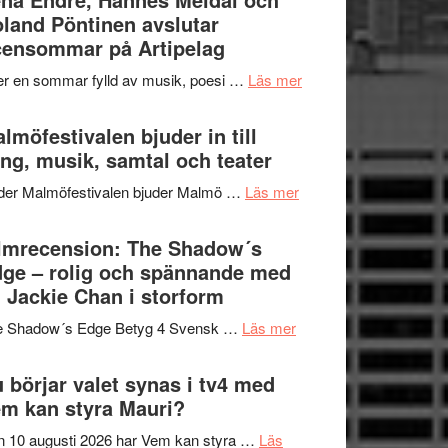
–
land Pöntinen avslutar
genrens
fascinerande,
ensommar på Artipelag
vidsträckta
spännande
terräng
om
er en sommar fylld av musik, poesi …
Läs mer
och
Lena
ger
Endre,
lmöfestivalen bjuder in till
mycket
Hannes
ng, musik, samtal och teater
att
Meidal
tänka
om
der Malmöfestivalen bjuder Malmö …
Läs mer
och
på
Malmöfestivalen
Roland
bjuder
lmrecension: The Shadow´s
Pöntinen
in
ge – rolig och spännande med
avslutar
till
 Jackie Chan i storform
Scensommar
sång,
på
om
e Shadow´s Edge Betyg 4 Svensk …
Läs mer
musik,
Artipelag
Filmrecension:
samtal
The
 börjar valet synas i tv4 med
och
Shadow
m kan styra Mauri?
teater
´s
 10 augusti 2026 har Vem kan styra …
Läs
Edge