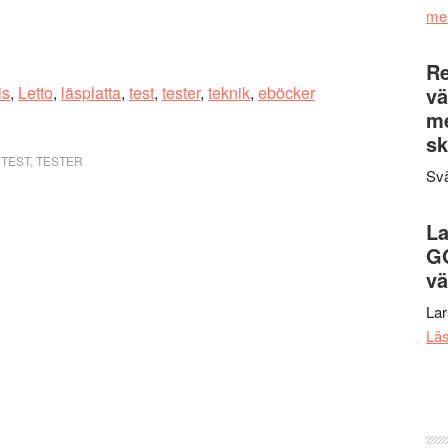
me
Re
is
,
Letto
,
läsplatta
,
test
,
tester
,
teknik
,
eböcker
vä
m
sk
,
TEST
,
TESTER
Svä
La
G
vä
La
Lä