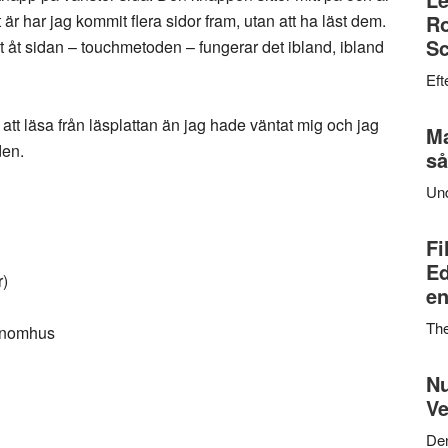
 är har jag kommit flera sidor fram, utan att ha läst dem.
Ro
Sc
et åt sidan – touchmetoden – fungerar det ibland, ibland
Eft
 att läsa från läsplattan än jag hade väntat mig och jag
Ma
den.
så
Un
Fi
Ed
r)
en
Th
 inomhus
Nu
Ve
Den