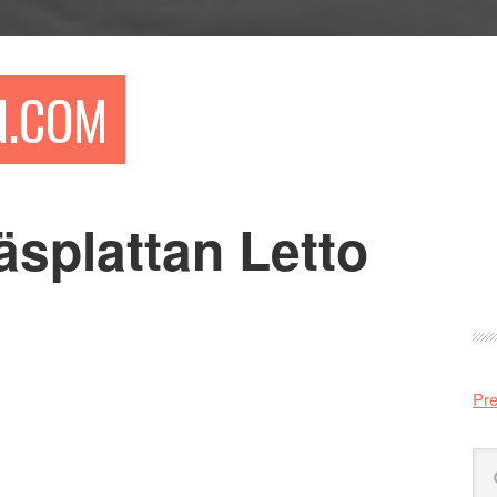
N.COM
läsplattan Letto
Pr
si
Pre
Sö
på