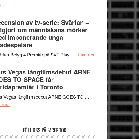
om
r
–
Nu
rolig
börjar
cension av tv-serie: Svärtan –
och
valet
lgjort om människans mörker
spännande
synas
ed imponerande unga
med
i
ådespelare
en
tv4
Jackie
om
rtan Betyg 4 Premiär på SVT Play: …
Läs mer
med
Chan
Recension
Vem
i
av
rs Vegas långfilmsdebut ARNE
kan
storform
tv-
OES TO SPACE får
styra
serie:
rldspremiär i Toronto
Mauri?
Svärtan
rs Vegas långfilmsdebut ARNE GOES TO …
–
om
s mer
välgjort
Lars
om
Vegas
människans
långfilmsdebut
mörker
FÖLJ OSS PÅ FACEBOOK
ARNE
med