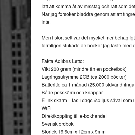
lätt att komma åt av misstag och rätt som det
När jag försöker bläddra genom att att fingr
inte.
Men i stort sett var det mycket mer behagligt
formligen slukade de böcker jag läste med 
Fakta Adlibris Letto
:
Vikt 200 gram (mindre än en pocketbok)
Lagringsutrymme 2GB (ca 2000 böcker)
Batteritid ca 1 månad (25.000 sidvändninga
Både pekskärm och knappar
E-ink-skärm – läs i dags-/solljus såväl som
WiFi
Direktkoppling till e-bokhandel
Svensk ordbok
Storlek 16,6cm x 12cm x 9mm