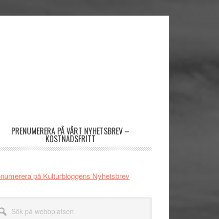
imärt
dofält
PRENUMERERA PÅ VÅRT NYHETSBREV –
KOSTNADSFRITT
numerera på Kulturbloggens Nyhetsbrev
k