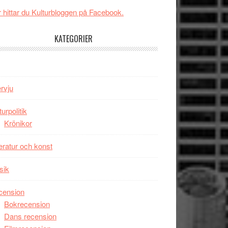
GOES
imponerande
 hittar du Kulturbloggen på Facebook.
TO
unga
SPACE
skådespelare
KATEGORIER
får
världspremiär
i
Toronto
ervju
turpolitik
Krönikor
teratur och konst
sik
cension
Bokrecension
Dans recension