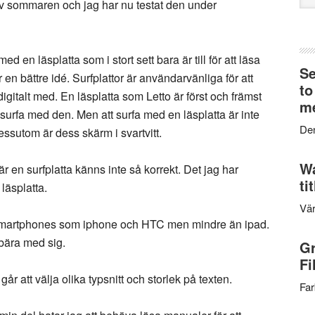
n av sommaren och jag har nu testat den under
web
med en läsplatta som i stort sett bara är till för att läsa
Se
r en bättre idé. Surfplattor är användarvänliga för att
to
igitalt med. En läsplatta som Letto är först och främst
me
t surfa med den. Men att surfa med en läsplatta är inte
Den
dessutom är dess skärm i svartvitt.
Wa
är en surfplatta känns inte så korrekt. Det jag har
ti
läsplatta.
Vär
än smartphones som iphone och HTC men mindre än ipad.
t bära med sig.
Gr
Fi
r att välja olika typsnitt och storlek på texten.
Far