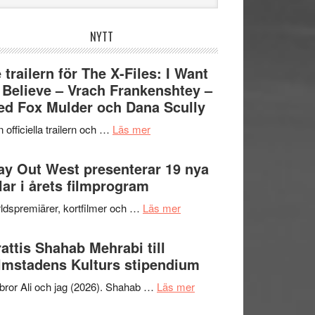
bplatsen
NYTT
 trailern för The X-Files: I Want
 Believe – Vrach Frankenshtey –
d Fox Mulder och Dana Scully
om
 officiella trailern och …
Läs mer
Se
trailern
y Out West presenterar 19 nya
för
tlar i årets filmprogram
The
om
ldspremiärer, kortfilmer och …
Läs mer
X-
Way
Files:
Out
attis Shahab Mehrabi till
I
West
lmstadens Kulturs stipendium
Want
presenterar
to
om
bror Ali och jag (2026). Shahab …
Läs mer
19
Believe
Grattis
nya
–