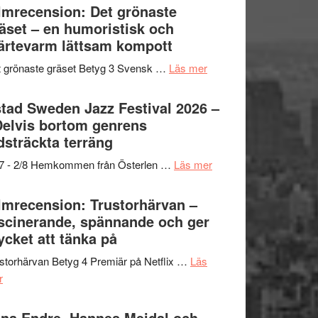
Shahab
lmrecension: Det grönaste
titlar
Vrach
Mehrabi
äset – en humoristisk och
i
Frankenshtey
till
ärtevarm lättsam kompott
årets
–
Filmstadens
filmprogram
med
om
 grönaste gräset Betyg 3 Svensk …
Läs mer
Kulturs
Fox
Filmrecension:
stipendium
Mulder
Det
tad Sweden Jazz Festival 2026 –
och
grönaste
Delvis bortom genrens
Dana
gräset
dsträckta terräng
Scully
–
om
/7 - 2/8 Hemkommen från Österlen …
Läs mer
en
Ystad
humoristisk
Sweden
lmrecension: Trustorhärvan –
och
Jazz
scinerande, spännande och ger
hjärtevarm
Festival
cket att tänka på
lättsam
2026
kompott
storhärvan Betyg 4 Premiär på Netflix …
Läs
–
om
r
I
Filmrecension:
Delvis
Trustorhärvan
na Endre, Hannes Meidal och
bortom