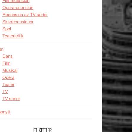
Filmrecension
Operarecension
Recension av TV-serier
Skivrecensioner
Spel
Teaterkritik
en
Dans
Film
Musikal
Opera
Teater
TV
TV-serier
pnytt
ETIKETTER