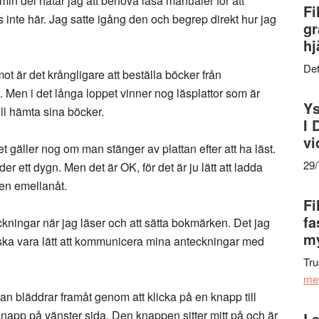
 min del hatar jag att behöva läsa manualer för att
Fi
 inte här. Jag satte igång den och begrep direkt hur jag
gr
hj
Det
emot är det krångligare att beställa böcker från
gt. Men i det långa loppet vinner nog läsplattor som är
Ys
ill hämta sina böcker.
I 
vi
et gäller nog om man stänger av plattan efter att ha läst.
29
r ett dygn. Men det är OK, för det är ju lätt att ladda
den emellanåt.
Fi
fa
ckningar när jag läser och att sätta bokmärken. Det jag
my
ska vara lätt att kommunicera mina anteckningar med
Tru
me
an bläddrar framåt genom att klicka på en knapp till
napp på vänster sida. Den knappen sitter mitt på och är
Le