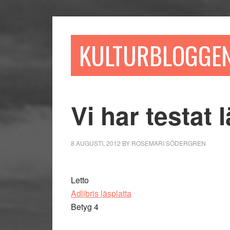
Hoppa
Hoppa
Hoppa
till
till
till
huvudinnehåll
det
sidfot
KULTURBLOGGE
primära
sidofältet
Vi har testat 
8 AUGUSTI, 2012
BY
ROSEMARI SÖDERGREN
Letto
Adlibris läsplatta
Betyg 4