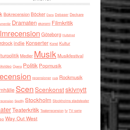
k
Böcker
Bokrecension
Deckare
Debaser
Dans
Dramaten
Filmkritik
umentär
ekonomi
ilmrecension
Göteborg
Hultsfred
indie
Konserter
rdrock
Kultur
Konst
Musik
turpolitik
Musikfestival
Medier
Politik
Popmusik
ikvideo
Opera
ecension
Rockmusik
recensioner
rock
Scen
skivnytt
Scenkonst
mhälle
Stockholm
Stockholms stadsteater
recension
Spotify
ater
Teaterkritik
tv
Teaterrecension
TV-serie
Way Out West
eo