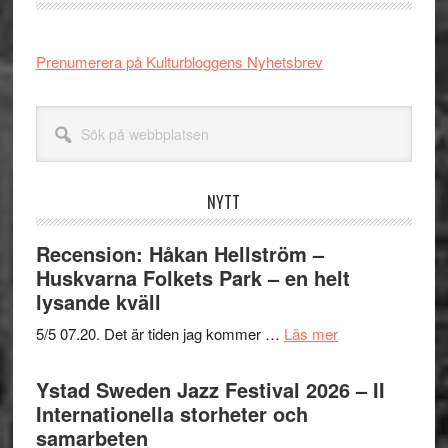
Prenumerera på Kulturbloggens Nyhetsbrev
Sök
på
webbplatsen
NYTT
Recension: Håkan Hellström –
Huskvarna Folkets Park – en helt
lysande kväll
om
5/5 07.20. Det är tiden jag kommer …
Läs mer
Recension:
Håkan
Ystad Sweden Jazz Festival 2026 – II
Hellström
Internationella storheter och
–
samarbeten