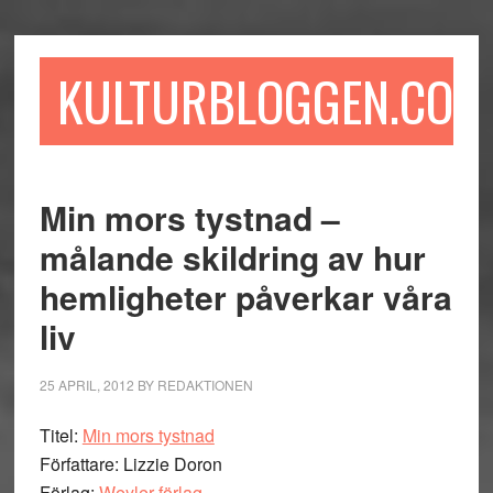
Hoppa
Hoppa
Hoppa
till
till
till
huvudinnehåll
det
sidfot
KULTURBLOGGEN.COM
primära
sidofältet
Min mors tystnad –
målande skildring av hur
hemligheter påverkar våra
liv
25 APRIL, 2012
BY
REDAKTIONEN
Titel:
Min mors tystnad
Författare: Lizzie Doron
Förlag:
Weyler förlag