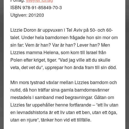
ISBN 978-91-85849-70-3
Utgiven: 201203
Lizzie Doron är uppvuxen i Tel Aviv på 50- och 60-
talet. Under hela barndomen frågade hon sin mor om
sin far: Vem är han? Var är han? Lever han? Men
Lizzies mamma Helena, som kom till Israel från
Polen efter kriget, tiger. ”Vad jag ville att du skulle
veta, det vet du”, upprepar hon ända fram till sin död.
Min mors tystnad växlar mellan Lizzies barndom och
nutid, då hon träffar sina gamla barndomsvänner
mestadels i samband med begravningar. Gåtan om
Lizzies far uppehåller henne fortfarande – ”ett liv utan
en levnadshistoria är ett liv utan ett ben, utan ett öga,
utan en njure”, tänker hon vid ett tillfälle.