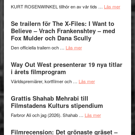
Huskvarna
om
KURT ROSENWINKEL tillhör en av vår tids …
Läs mer
Folkets
Ystad
Park
Swede
Se trailern för The X-Files: I Want to
–
Jazz
Believe – Vrach Frankenshtey – med
en
Festiva
Fox Mulder och Dana Scully
helt
2026
lysande
om
Den officiella trailern och …
Läs mer
–
kväll
Se
II
trailern
Way Out West presenterar 19 nya titlar
Internat
för
i årets filmprogram
storhet
The
och
om
Världspremiärer, kortfilmer och …
Läs mer
X-
samarb
Way
Files:
Out
Grattis Shahab Mehrabi till
I
West
Filmstadens Kulturs stipendium
Want
presenterar
to
om
Farbror Ali och jag (2026). Shahab …
Läs mer
19
Believe
Grattis
nya
–
Shahab
Filmrecension: Det grönaste gräset –
titlar
Vrach