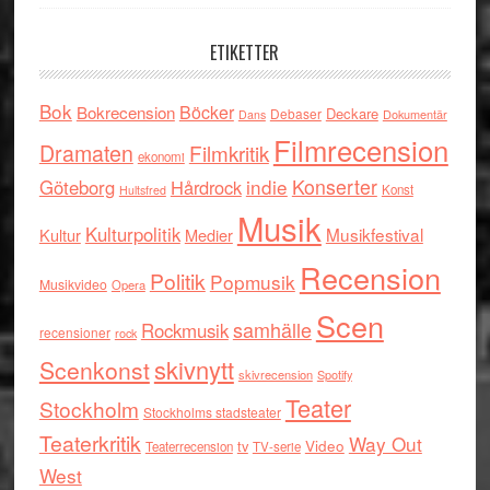
ETIKETTER
Bok
Böcker
Bokrecension
Deckare
Debaser
Dokumentär
Dans
Filmrecension
Dramaten
Filmkritik
ekonomi
indie
Konserter
Göteborg
Hårdrock
Konst
Hultsfred
Musik
Kulturpolitik
Musikfestival
Kultur
Medier
Recension
Politik
Popmusik
Musikvideo
Opera
Scen
samhälle
Rockmusik
recensioner
rock
skivnytt
Scenkonst
skivrecension
Spotify
Teater
Stockholm
Stockholms stadsteater
Teaterkritik
Way Out
tv
Video
Teaterrecension
TV-serie
West