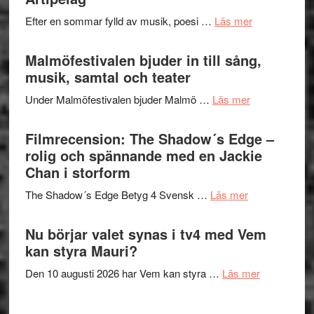
spännand
vidsträckta
om
Efter en sommar fylld av musik, poesi …
Läs mer
och
terräng
Lena
ger
Endre,
Malmöfestivalen bjuder in till sång,
mycket
Hannes
musik, samtal och teater
att
Meidal
tänka
om
Under Malmöfestivalen bjuder Malmö …
Läs mer
och
på
Malmöfestiva
Roland
bjuder
Filmrecension: The Shadow´s Edge –
Pöntinen
in
rolig och spännande med en Jackie
avslutar
till
Chan i storform
Scensommar
sång,
på
om
The Shadow´s Edge Betyg 4 Svensk …
Läs mer
musik,
Artipelag
Filmrecension
samtal
The
Nu börjar valet synas i tv4 med Vem
och
Shadow
kan styra Mauri?
teater
´s
om
Den 10 augusti 2026 har Vem kan styra …
Läs mer
Edge
Nu
–
börjar
rolig