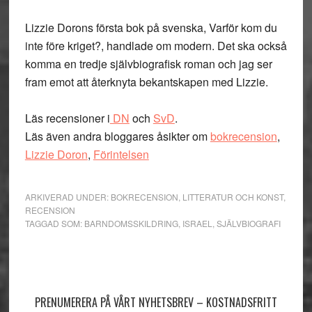
Lizzie Dorons första bok på svenska, Varför kom du
inte före kriget?, handlade om modern. Det ska också
komma en tredje självbiografisk roman och jag ser
fram emot att återknyta bekantskapen med Lizzie.
Läs recensioner i
DN
och
SvD
.
Läs även andra bloggares åsikter om
bokrecension
,
Lizzie Doron
,
Förintelsen
ARKIVERAD UNDER:
BOKRECENSION
,
LITTERATUR OCH KONST
,
RECENSION
TAGGAD SOM:
BARNDOMSSKILDRING
,
ISRAEL
,
SJÄLVBIOGRAFI
Primärt
sidofält
PRENUMERERA PÅ VÅRT NYHETSBREV – KOSTNADSFRITT