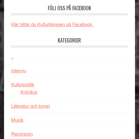
valet
och
FÖLJ OSS PÅ FACEBOOK
synas
spännande
i
med
Här hittar du Kulturbloggen på Facebook.
tv4
en
med
Jackie
KATEGORIER
Vem
Chan
kan
i
styra
..
storform
Mauri?
Intervju
Kulturpolitik
Krönikor
Litteratur och konst
Musik
Recension