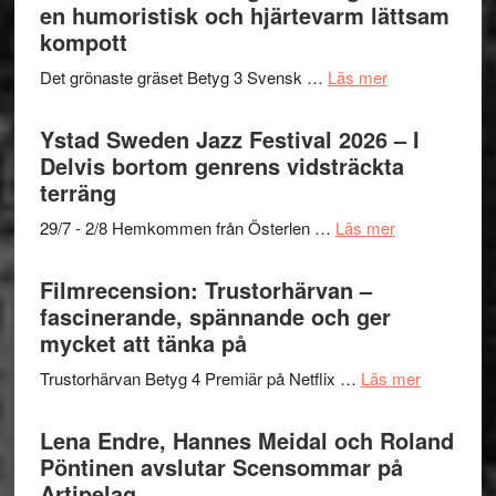
Mehrabi
en humoristisk och hjärtevarm lättsam
i
Frankenshtey
till
kompott
årets
–
Filmstadens
filmprogram
med
om
Det grönaste gräset Betyg 3 Svensk …
Läs mer
Kulturs
Fox
Filmrecension:
stipendium
Mulder
Det
Ystad Sweden Jazz Festival 2026 – I
och
grönaste
Delvis bortom genrens vidsträckta
Dana
gräset
terräng
Scully
–
om
29/7 - 2/8 Hemkommen från Österlen …
Läs mer
en
Ystad
humoristisk
Sweden
Filmrecension: Trustorhärvan –
och
Jazz
fascinerande, spännande och ger
hjärtevarm
Festival
mycket att tänka på
lättsam
2026
kompott
om
Trustorhärvan Betyg 4 Premiär på Netflix …
Läs mer
–
Filmrecens
I
Trustorhä
Lena Endre, Hannes Meidal och Roland
Delvis
–
Pöntinen avslutar Scensommar på
bortom
fascineran
Artipelag
genrens