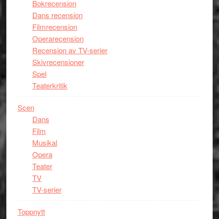
Bokrecension
Dans recension
Filmrecension
Operarecension
Recension av TV-serier
Skivrecensioner
Spel
Teaterkritik
Scen
Dans
Film
Musikal
Opera
Teater
TV
TV-serier
Toppnytt