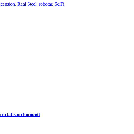
ecension
,
Real Steel
,
robotar
,
SciFi
varm lättsam kompott