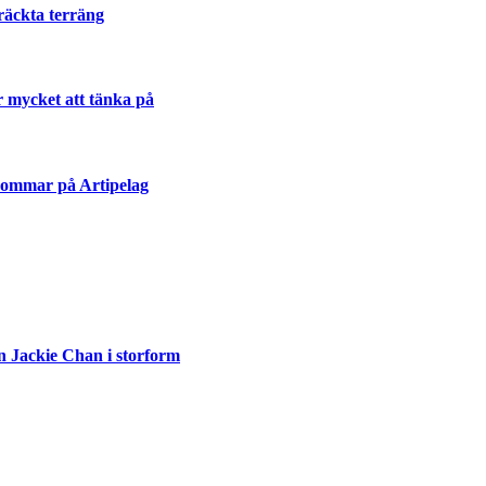
räckta terräng
r mycket att tänka på
sommar på Artipelag
n Jackie Chan i storform