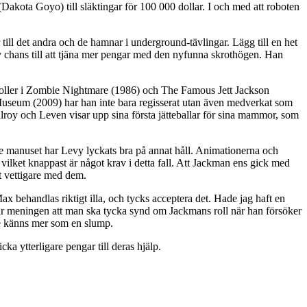
akota Goyo) till släktingar för 100 000 dollar. I och med att roboten
ill det andra och de hamnar i underground-tävlingar. Lägg till en het
y chans till att tjäna mer pengar med den nyfunna skrothögen. Han
 biroller i Zombie Nightmare (1986) och The Famous Jett Jackson
Museum (2009) har han inte bara regisserat utan även medverkat som
lroy och Leven visar upp sina första jätteballar för sina mammor, som
nde manuset har Levy lyckats bra på annat håll. Animationerna och
 vilket knappast är något krav i detta fall. Att Jackman ens gick med
ot vettigare med dem.
x behandlas riktigt illa, och tycks acceptera det. Hade jag haft en
t är meningen att man ska tycka synd om Jackmans roll när han försöker
are känns mer som en slump.
ka ytterligare pengar till deras hjälp.