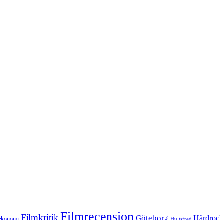
Filmrecension
Filmkritik
Göteborg
Hårdroc
ekonomi
Hultsfred