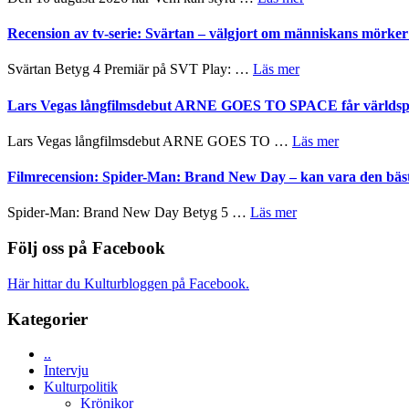
teater
Edge
Nu
–
börjar
Recension av tv-serie: Svärtan – välgjort om människans mörk
rolig
valet
och
synas
om
Svärtan Betyg 4 Premiär på SVT Play: …
Läs mer
spännande
i
Recension
med
tv4
av
Lars Vegas långfilmsdebut ARNE GOES TO SPACE får världspr
en
med
tv-
Jackie
Vem
serie:
Chan
om
Lars Vegas långfilmsdebut ARNE GOES TO …
Läs mer
kan
Svärtan
i
Lars
styra
–
storform
Vegas
Filmrecension: Spider-Man: Brand New Day – kan vara den bäs
Mauri?
välgjort
långfilmsde
om
ARNE
om
Spider-Man: Brand New Day Betyg 5 …
Läs mer
människans
GOES
Filmrecension:
mörker
TO
Spider-
Följ oss på Facebook
med
SPACE
Man:
imponerande
får
Brand
unga
Här hittar du Kulturbloggen på Facebook.
världspremi
New
skådespelare
i
Day
Kategorier
Toronto
–
kan
..
vara
Intervju
den
Kulturpolitik
bästa
Krönikor
Spider-