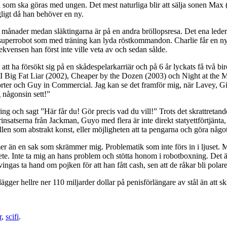
som ska göras med ungen. Det mest naturliga blir att sälja sonen Max (D
ägligt då han behöver en ny.
 månader medan släktingarna är på en andra bröllopsresa. Det ena leder t
n superrobot som med träning kan lyda röstkommandon. Charlie får en n
ekvensen han först inte ville veta av och sedan sålde.
 att ha försökt sig på en skådespelarkarriär och på 6 år lyckats få två
 I Big Fat Liar (2002), Cheaper by the Dozen (2003) och Night at the 
orter och Guy in Commercial. Jag kan se det framför mig, när Lavey, Gi
 någonsin sett!”
ing och sagt ”Här får du! Gör precis vad du vill!” Trots det skrattreta
nsatserna från Jackman, Guyo med flera är inte direkt statyettförtjänta,
allen som abstrakt konst, eller möjligheten att ta pengarna och göra någ
mer än en sak som skrämmer mig. Problematik som inte förs in i ljuset. Ma
elvete. Inte ta mig an hans problem och stötta honom i robotboxning. De
vingas ta hand om pojken för att han fått cash, sen att de råkar bli pol
ger hellre ner 110 miljarder dollar på penisförlängare av stål än att skic
r
,
scifi
.