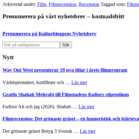
Arkiverad under:
Film
,
Filmrecension
,
Recension
Taggad som:
Filmr
Primärt
Prenumerera på vårt nyhetsbrev – kostnadsfritt
sidofält
Prenumerera på Kulturbloggens Nyhetsbrev
Sök
på
webbplatsen
Nytt
Way Out West presenterar 19 nya titlar i årets filmprogram
om
Världspremiärer, kortfilmer och …
Läs mer
Way
Out
Grattis Shahab Mehrabi till Filmstadens Kulturs stipendium
West
presenterar
om
Farbror Ali och jag (2026). Shahab …
Läs mer
19
Grattis
nya
Shahab
Filmrecension: Det grönaste gräset – en humoristisk och hjärte
titlar
Mehrabi
i
till
om
Det grönaste gräset Betyg 3 Svensk …
Läs mer
årets
Filmstadens
Filmrecension:
filmprogram