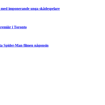
er med imponerande unga skådespelare
emiär i Toronto
ta Spider-Man filmen någonsin
but
är