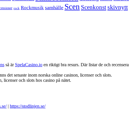
Scen
skivnytt
Scenkonst
samhälle
Rockmusik
censioner
rock
ens
så är
SpelaCasino.io
en riktigt bra resurs. Där listar de och recenserar
nns det senaste inom norska online casinon, licenser och slots.
 licenser och slots hos casino på nätet.
.se/
|
https://stodlinjen.se/