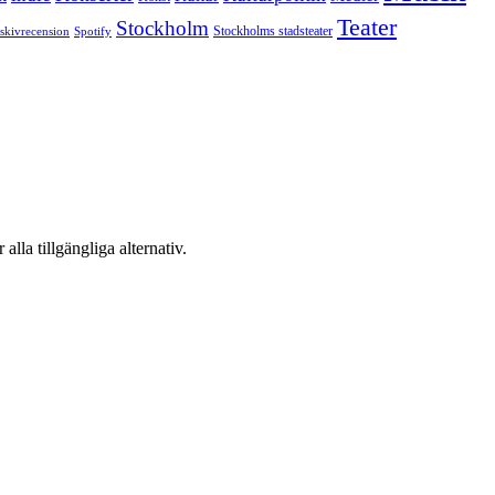
Teater
Stockholm
Stockholms stadsteater
skivrecension
Spotify
 alla tillgängliga alternativ.