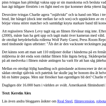
pinn tvingas han plötsligt vakna upp ur sin manskoma och besluta vad 
han ägt tidigare förstörts i en fight med en tjur kommer detta ytterst l
Dessvärre tvingas Charlie agera ”osjälviskt” och ta hand om Max i tre
brud, lite hångel (dock inte mellan far och son) och upptäckten av e
börjar vinna större matcher och samtidigt knyta starkare band till kons
Att regissören Shawn Levy tagit sig an filmen förvånar mig inte. Efter
(2000), måste han ha gett upp och tagit makt över kameran med våld.
de otroligt betydelsefulla rollerna Wolf Party Guest, Press Room Rep
med tindrande ögon utbrister: ”Åh det är den vackraste teckningen jag
Det känns som att man satt 110 miljoner dollar i händerna på en femår
miljöerna är det enda som räddar filmen från lägsta betyg. Skådespelari
på att medverka i filmen måste antingen ha varit för att han såg jätteb
Mellan en otroligt löjlig handling och gnisslande actionscener är det 
sådan otroligt självisk och patetisk far skulle jag be honom dra åt h
bli en bättre pappa. Men när försöker han egentligen bli det? Charlie t
Dagligen dör 16.000 barn i världen av svält. Amerikansk filmindustri läg
Text: Kerstin Alex
Läs även andra bloggares åsikter om
Real Steel
,
filmrecension
,
robota