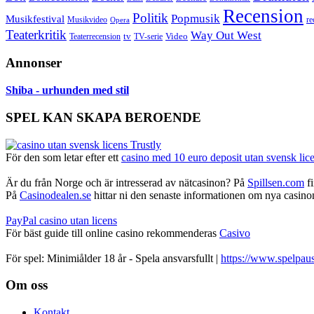
Recension
Politik
Popmusik
Musikfestival
Musikvideo
re
Opera
Teaterkritik
Way Out West
Video
tv
Teaterrecension
TV-serie
Annonser
Shiba - urhunden med stil
SPEL KAN SKAPA BEROENDE
För den som letar efter ett
casino med 10 euro deposit utan svensk lic
Är du från Norge och är intresserad av nätcasinon? På
Spillsen.com
fi
På
Casinodealen.se
hittar ni den senaste informationen om nya casinon,
PayPal casino utan licens
För bäst guide till online casino rekommenderas
Casivo
För spel: Minimiålder 18 år - Spela ansvarsfullt |
https://www.spelpaus
Footer
Om oss
Kontakt