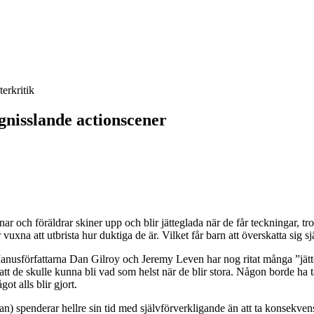
terkritik
 gnisslande actionscener
ar och föräldrar skiner upp och blir jätteglada när de får teckningar, trot
 vuxna att utbrista hur duktiga de är. Vilket får barn att överskatta sig sj
 Manusförfattarna Dan Gilroy och Jeremy Leven har nog ritat många ”jät
 att de skulle kunna bli vad som helst när de blir stora. Någon borde ha 
t alls blir gjort.
) spenderar hellre sin tid med självförverkligande än att ta konsekven