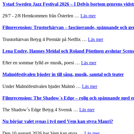
Kulturs
Det
Ystad Sweden Jazz Festival 2026 – I Delvis bortom genrens vidst
stipendium
grönaste
gräset
om
29/7 - 2/8 Hemkommen från Österlen …
Läs mer
–
Ystad
en
Sweden
Filmrecension: Trustorhärvan – fascinerande, spännande och ge
humoristisk
Jazz
och
Festival
om
Trustorhärvan Betyg 4 Premiär på Netflix …
Läs mer
hjärtevarm
2026
Filmrecension:
lättsam
–
Trustorhärvan
Lena Endre, Hannes Meidal och Roland Pöntinen avslutar Scen
kompott
I
–
Delvis
fascinerande,
om
Efter en sommar fylld av musik, poesi …
Läs mer
bortom
spännande
Lena
genrens
och
Endre,
Malmöfestivalen bjuder in till sång, musik, samtal och teater
vidsträckta
ger
Hannes
terräng
mycket
Meidal
om
Under Malmöfestivalen bjuder Malmö …
Läs mer
att
och
Malmöfestivalen
tänka
Roland
bjuder
Filmrecension: The Shadow´s Edge – rolig och spännande med e
på
Pöntinen
in
avslutar
till
om
The Shadow´s Edge Betyg 4 Svensk …
Läs mer
Scensommar
sång,
Filmrecension:
på
musik,
The
Nu börjar valet synas i tv4 med Vem kan styra Mauri?
Artipelag
samtal
Shadow
och
´s
om
Den 10 augusti 2026 har Vem kan styra …
Läs mer