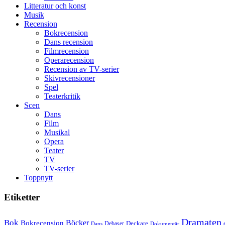
Litteratur och konst
Man
Musik
filmen
Recension
någonsin
Bokrecension
Dans recension
Filmrecension
Operarecension
Recension av TV-serier
Skivrecensioner
Spel
Teaterkritik
Scen
Dans
Film
Musikal
Opera
Teater
TV
TV-serier
Toppnytt
Etiketter
Dramaten
Bok
Bokrecension
Böcker
Deckare
Debaser
Dokumentär
Dans