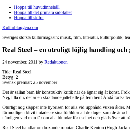
Hoppa till huvudinnehåll
Hoppa till det primära sidofältet
Hoppa till sidfot
Kulturbloggen.com
Sveriges största kulturmagasin: musik, film, litteratur, kulturpolitik, tea
Real Steel – en otroligt löjlig handling och
24 november, 2011
by
Redaktionen
Title: Real Steel
Betyg: 2
Svensk premiär: 25 november
Det är sällan barn får konstruktiv kritik när de ägnar sig åt konst. Frökn
Nej, lilla du, det är en skrattande jätteballe på fem ben! Ändå fortsätter
Oturligt nog släpper inte hybrisen för alla vid uppnådd vuxen ålder.
förmodligen blivit itutade av sina föräldrar att de duger som de är och
nämligen vad man får om alla blundar för uselhet och gläds över att någo
Real Steel handlar om boxande robotar. Charlie Kenton (Hugh Jackman