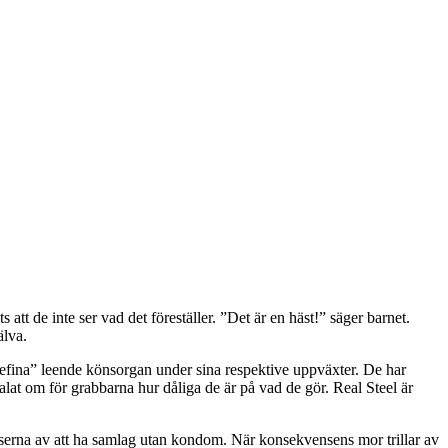
s att de inte ser vad det föreställer. ”Det är en häst!” säger barnet.
älva.
tefina” leende könsorgan under sina respektive uppväxter. De har
talat om för grabbarna hur dåliga de är på vad de gör. Real Steel är
serna av att ha samlag utan kondom. När konsekvensens mor trillar av