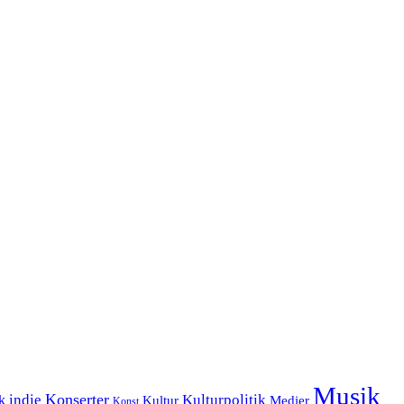
Musik
Konserter
k
indie
Kulturpolitik
Kultur
Medier
Konst