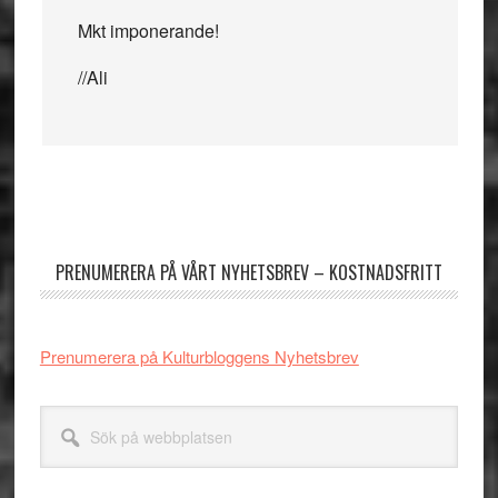
Mkt imponerande!
//Ali
Primärt
sidofält
PRENUMERERA PÅ VÅRT NYHETSBREV – KOSTNADSFRITT
Prenumerera på Kulturbloggens Nyhetsbrev
Sök
på
webbplatsen