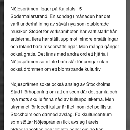
Nöjespråmen ligger på Kajplats 15
Södermälarstrand. En söndag i månaden har det
varit underhållning av såväl nya som etablerade
musiker. Stödet för verksamheten har varit starkt från
artisterna, flera har ställt upp mot mindre ersättningar
och ibland bara reseersättningar. Men många gånger
också gratis. Det finns med andra ord ett hjärta i
Nöjespråmen som inte bara slår för pengar utan
också drömmen om ett blomstrande kulturliv.
Nöjespråmen sökte också anslag av Stockholms
Stad i förhoppning om att en scen där det gamla och
nya möts skulle finna nåd av kulturpolitikerna. Men
utrymmet för ideell kultur är litet inom det politiska
Stockholm och därmed avslag. Folkkulturcentrum
som stöttar Nöjespråmen fick avslag i årets
bidragsansökan och vet inte heller om de kan