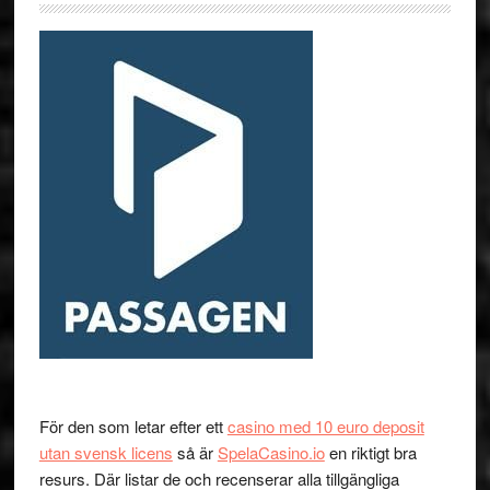
För den som letar efter ett
casino med 10 euro deposit
utan svensk licens
så är
SpelaCasino.io
en riktigt bra
resurs. Där listar de och recenserar alla tillgängliga