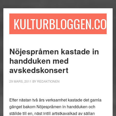
Hoppa
Hoppa
Hoppa
till
till
till
huvudinnehåll
det
sidfot
KULTURBLOGGEN.COM
primära
sidofältet
Nöjespråmen kastade in
handduken med
avskedskonsert
29 MARS, 2011
BY
REDAKTIONEN
Efter nästan två års verksamhet kastade det gamla
gänget bakom Nöjespråmen in handduken och
ställde till en, näst intill artistkavalkad av sällan