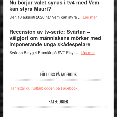
Nu börjar valet synas i tv4 med Vem
och
Shadow
kan styra Mauri?
teater
´s
om
Den 10 augusti 2026 har Vem kan styra …
Läs mer
Edge
Nu
–
börjar
Recension av tv-serie: Svärtan –
rolig
valet
välgjort om människans mörker med
och
synas
imponerande unga skådespelare
spännande
i
med
om
Svärtan Betyg 4 Premiär på SVT Play: …
Läs mer
tv4
en
Recension
med
Jackie
av
Vem
Chan
tv-
kan
FÖLJ OSS PÅ FACEBOOK
i
serie:
styra
storform
Svärtan
Mauri?
Här hittar du Kulturbloggen på Facebook.
–
välgjort
KATEGORIER
om
människans
mörker
..