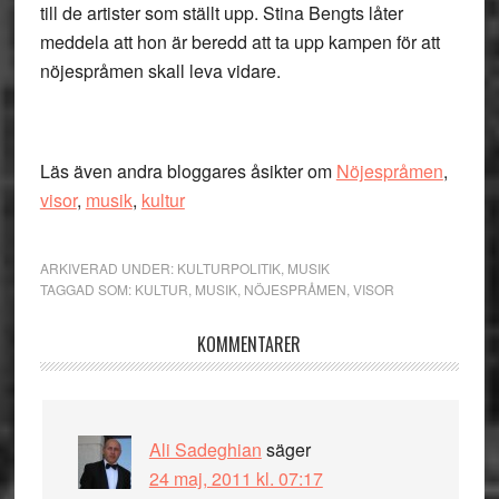
till de artister som ställt upp. Stina Bengts låter
meddela att hon är beredd att ta upp kampen för att
nöjespråmen skall leva vidare.
Läs även andra bloggares åsikter om
Nöjespråmen
,
visor
,
musik
,
kultur
ARKIVERAD UNDER:
KULTURPOLITIK
,
MUSIK
TAGGAD SOM:
KULTUR
,
MUSIK
,
NÖJESPRÅMEN
,
VISOR
Läsarkommentarer
KOMMENTARER
Ali Sadeghian
säger
24 maj, 2011 kl. 07:17