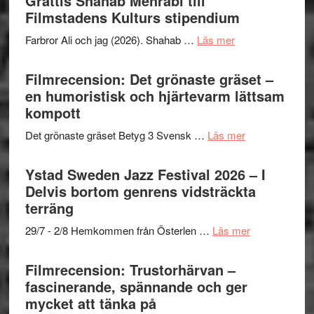
Grattis Shahab Mehrabi till
West
Filmstadens Kulturs stipendium
Want
presenterar
to
om
Farbror Ali och jag (2026). Shahab …
Läs mer
19
Believe
Grattis
nya
–
Shahab
Filmrecension: Det grönaste gräset –
titlar
Vrach
Mehrabi
en humoristisk och hjärtevarm lättsam
i
Frankenshtey
till
kompott
årets
–
Filmstadens
filmprogram
med
om
Det grönaste gräset Betyg 3 Svensk …
Läs mer
Kulturs
Fox
Filmrecension:
stipendium
Mulder
Det
Ystad Sweden Jazz Festival 2026 – I
och
grönaste
Delvis bortom genrens vidsträckta
Dana
gräset
terräng
Scully
–
om
29/7 - 2/8 Hemkommen från Österlen …
Läs mer
en
Ystad
humoristisk
Sweden
Filmrecension: Trustorhärvan –
och
Jazz
fascinerande, spännande och ger
hjärtevarm
Festival
mycket att tänka på
lättsam
2026