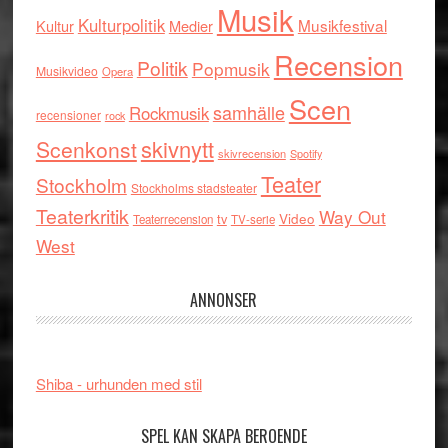
Musik
Kulturpolitik
Musikfestival
Kultur
Medier
Recension
Politik
Popmusik
Musikvideo
Opera
Scen
samhälle
Rockmusik
recensioner
rock
skivnytt
Scenkonst
skivrecension
Spotify
Teater
Stockholm
Stockholms stadsteater
Teaterkritik
Way Out
tv
Video
Teaterrecension
TV-serie
West
ANNONSER
Shiba - urhunden med stil
SPEL KAN SKAPA BEROENDE