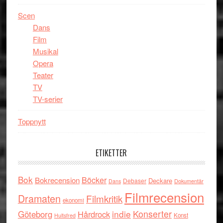
Scen
Dans
Film
Musikal
Opera
Teater
TV
TV-serier
Toppnytt
ETIKETTER
Bok
Böcker
Bokrecension
Deckare
Debaser
Dokumentär
Dans
Filmrecension
Dramaten
Filmkritik
ekonomi
indie
Konserter
Göteborg
Hårdrock
Konst
Hultsfred