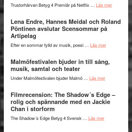
kompott
om
Trustorhärvan Betyg 4 Premiär på Netflix …
Läs mer
–
Filmrecens
I
Trustorhä
Lena Endre, Hannes Meidal och Roland
Delvis
–
Pöntinen avslutar Scensommar på
bortom
fascineran
Artipelag
genrens
spännand
vidsträckta
om
Efter en sommar fylld av musik, poesi …
Läs mer
och
terräng
Lena
ger
Endre,
Malmöfestivalen bjuder in till sång,
mycket
Hannes
musik, samtal och teater
att
Meidal
tänka
om
Under Malmöfestivalen bjuder Malmö …
Läs mer
och
på
Malmöfestiva
Roland
bjuder
Filmrecension: The Shadow´s Edge –
Pöntinen
in
rolig och spännande med en Jackie
avslutar
till
Chan i storform
Scensommar
sång,
på
om
The Shadow´s Edge Betyg 4 Svensk …
Läs mer
musik,
Artipelag
Filmrecension
samtal
The