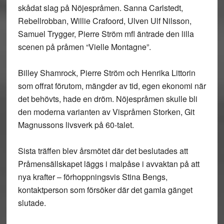
skådat slag på Nöjespråmen. Sanna Carlstedt,
Rebellrobban, Willie Crafoord, Ulven Ulf Nilsson,
Samuel Trygger, Pierre Ström mfl äntrade den lilla
scenen på pråmen “Vielle Montagne”.
Billey Shamrock, Pierre Ström och Henrika Littorin
som offrat förutom, mängder av tid, egen ekonomi när
det behövts, hade en dröm. Nöjespråmen skulle bli
den moderna varianten av Vispråmen Storken, Git
Magnussons livsverk på 60-talet.
Sista träffen blev årsmötet där det beslutades att
Pråmensällskapet läggs i malpåse i avvaktan på att
nya krafter – förhoppningsvis Stina Bengs,
kontaktperson som försöker där det gamla gänget
slutade.