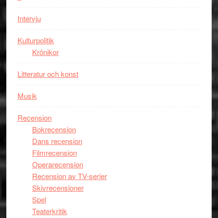
med
Intervju
imponerande
unga
Kulturpolitik
skådespelar
Krönikor
Litteratur och konst
Musik
Recension
Bokrecension
Dans recension
Filmrecension
Operarecension
Recension av TV-serier
Skivrecensioner
Spel
Teaterkritik