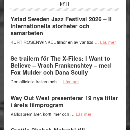
NYTT
Ystad Sweden Jazz Festival 2026 – II
Internationella storheter och
samarbeten
om
KURT ROSENWINKEL tillhör en av vår tids …
Läs mer
Ystad
Swede
Se trailern för The X-Files: I Want to
Jazz
Believe – Vrach Frankenshtey – med
Festiva
Fox Mulder och Dana Scully
2026
om
Den officiella trailern och …
Läs mer
–
Se
II
trailern
Way Out West presenterar 19 nya titlar
Internat
för
i årets filmprogram
storhet
The
och
om
Världspremiärer, kortfilmer och …
Läs mer
X-
samarb
Way
Files:
Out
I